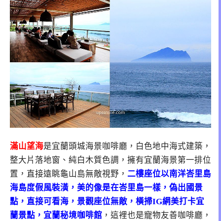
滿山望海
是宜蘭頭城海景咖啡廳，白色地中海式建築，
整大片落地窗、純白木質色調，擁有宜蘭海景第一排位
置，直接遠眺龜山島無敵視野，
二樓座位以南洋峇里島
海島度假風裝潢，美的像是在峇里島一樣，偽出國景
點，直接可看海，景觀座位無敵，橫掃IG網美打卡宜
蘭景點，宜蘭秘境咖啡館
，這裡也是寵物友善咖啡廳，