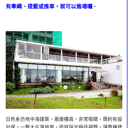
有牽繩、提籃或推車，就可以進場囉
。
白色系仿地中海建築，兩層樓高，非常吸睛，簡約有設
計感，一整大片落地窗，造就採光極佳視野，讓整棟建