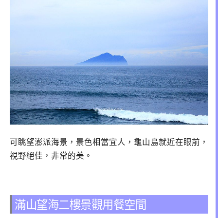
可眺望澎派海景，景色相當宜人，龜山島就近在眼前，
視野絕佳，非常的美。
滿山望海二樓景觀用餐空間