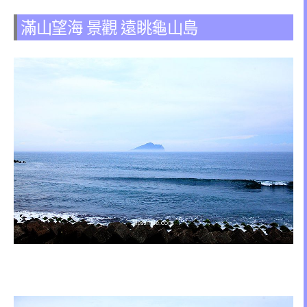
滿山望海 景觀 遠眺龜山島