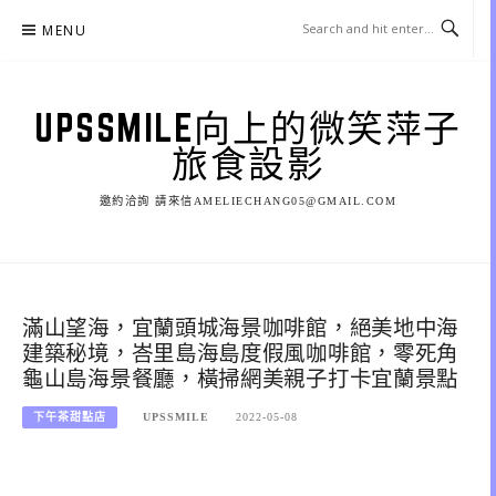
Skip
MENU
to
content
UPSSMILE向上的微笑萍子
旅食設影
邀約洽詢 請來信AMELIECHANG05@GMAIL.COM
滿山望海，宜蘭頭城海景咖啡館，絕美地中海
建築秘境，峇里島海島度假風咖啡館，零死角
龜山島海景餐廳，橫掃網美親子打卡宜蘭景點
下午茶甜點店
UPSSMILE
2022-05-08