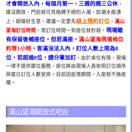
才會開放入內，每個月第一、三週的週三公休
，
還沒開放，門前就可見絡繹不絕的人潮，如潮水般湧
線上預約訂位
上，超級好生意，建議一定要先
，
滿山
現場雖
望海訂位時間
，常訂位時間一到座位就秒殺，
有保留後補座位，但若滿座，
滿山望海現場候位
約等1小時
，客滿沒法入內，訂位人數上限為8
位，若超過8位，請分筆加訂
，由於桌位有限，現場
一律不提供選位服務，座位將由現場人員依照訂位順序
與當日訂位人數安排。目前因疫情期間，入座就不換座
囉。
滿山望海開放式吧台