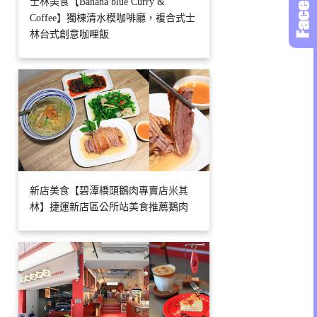
士林美食【Banana blue Curry &
Coffee】獨棟清水模咖啡廳，複合式士
林台式創意咖哩飯
新店美食【碧潭橋頭鵝肉專賣店米其
林】捷運新店區公所站美食推薦鵝肉