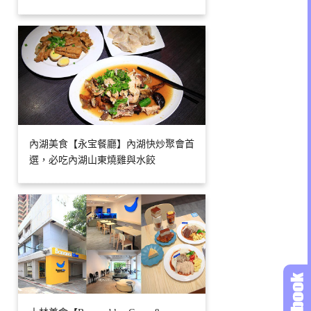
內湖美食【永宝餐廳】內湖快炒聚會首
選，必吃內湖山東燒雞與水餃