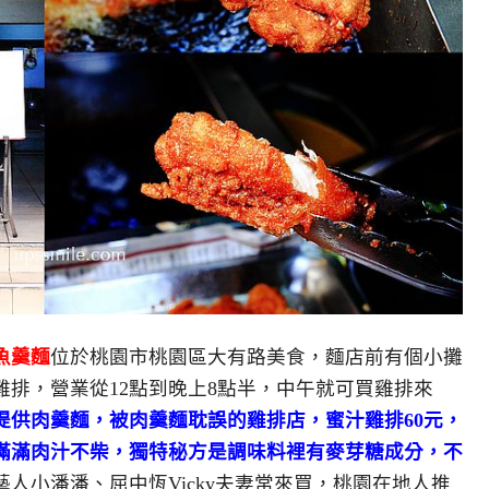
魚羹麵
位於桃園市桃園區大有路美食，麵店前有個小攤
排，營業從12點到晚上8點半，中午就可買雞排來
提供肉羹麵，被肉羹麵耽誤的雞排店，蜜汁雞排60元，
滿滿肉汁不柴，獨特秘方是調味料裡有麥芽糖成分，不
人小潘潘、屈中恆Vicky夫妻常來買，桃園在地人推