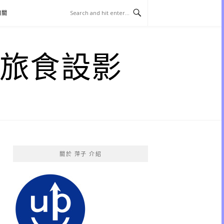
相關
子 旅食設影
關於 萍子 介紹