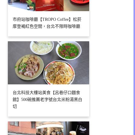
市府站咖啡廳【TROPO Coffee】松菸
摩登褐紅色空間，台北不限時咖啡廳
台北科技大樓站美食【呂巷仔口麵食
館】500碗推薦老字號台北米粉湯黑白
切