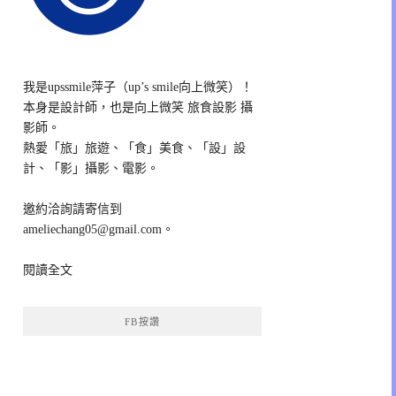
我是upssmile萍子（up’s smile向上微笑）！
本身是設計師，也是向上微笑 旅食設影 攝
影師。
熱愛「旅」旅遊、「食」美食、「設」設
計、「影」攝影、電影。
邀約洽詢請寄信到
ameliechang05@gmail.com。
閱讀全文
FB按讚