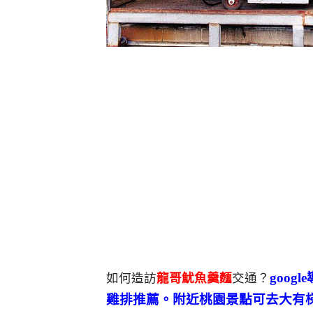
goo
如何造訪
龍哥魷魚羹麵
交通？
雞排推薦。附近桃園景點可去大有