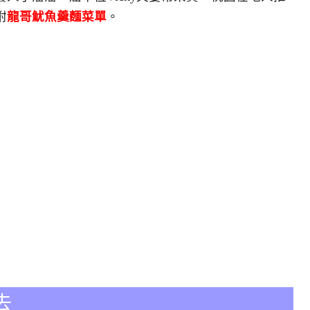
附
龍哥魷魚羹麵菜單
。
去