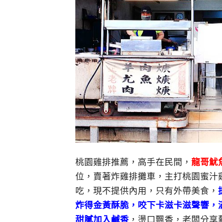
桃園雞排推薦，高手在民間，
龍哥魷
位，賣著炸雞排攤車，主打桃園蜜汁雞
吃，現不提供內用，只有外帶美食，
炸得金黃酥脆，咬下卡滋卡滋聲響，
甜膩加入鹹香
，燙口飄香，老闆分享藝