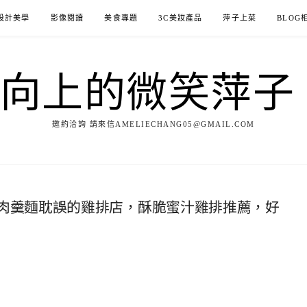
設計美學
影像閱讀
美食專題
3C美妝產品
萍子上菜
BLOG
ILE向上的微笑萍
邀約洽詢 請來信AMELIECHANG05@GMAIL.COM
肉羹麵耽誤的雞排店，酥脆蜜汁雞排推薦，好