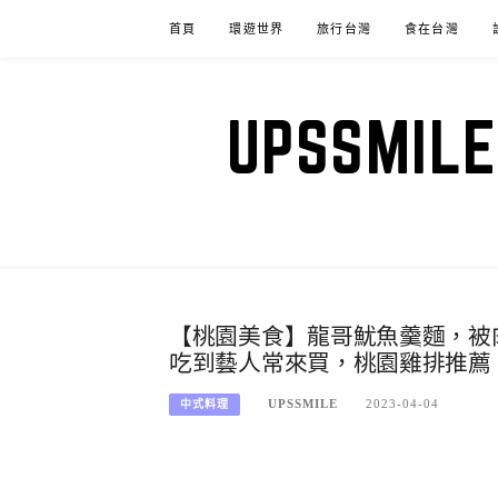
Skip
首頁
環遊世界
旅行台灣
食在台灣
to
content
UPSSM
【桃園美食】龍哥魷魚羹麵，被
吃到藝人常來買，桃園雞排推薦
UPSSMILE
2023-04-04
中式料理