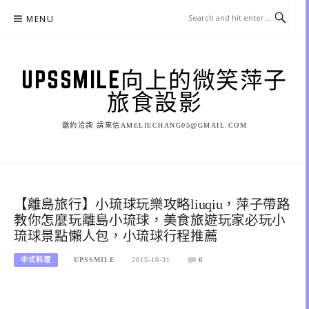
Skip
MENU
to
content
UPSSMILE向上的微笑萍子
旅食設影
邀約洽詢 請來信AMELIECHANG05@GMAIL.COM
【離島旅行】小琉球玩樂攻略liuqiu，萍子帶路
教你怎麼玩離島小琉球，美食旅遊玩家必玩小
琉球景點懶人包，小琉球行程推薦
中式料理
UPSSMILE
2015-10-31
0