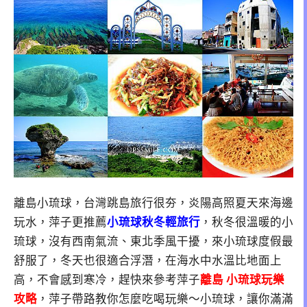
離島小琉球，台灣跳島旅行很夯，炎陽高照夏天來海邊
玩水，萍子更推薦
小琉球秋冬輕旅行
，秋冬很溫暖的小
琉球，沒有西南氣流、東北季風干擾，來小琉球度假最
舒服了，冬天也很適合浮潛，在海水中水溫比地面上
高，不會感到寒冷，趕快來參考萍子
離島 小琉球玩樂
攻略
，萍子帶路教你怎麼吃喝玩樂～小琉球，讓你滿滿