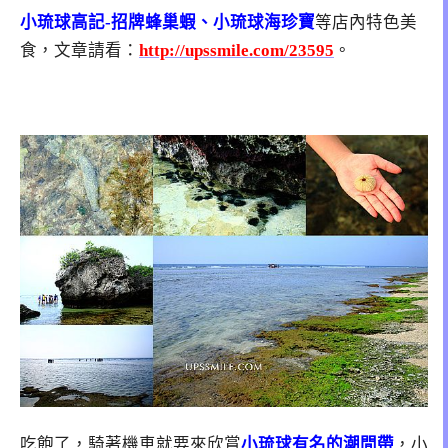
小琉球高記-招牌蜂巢蝦、小琉球海珍寶
等店內特色美
食，文章請看：
http://upssmile.com/23595
。
吃飽了，騎著機車就要來欣賞
小琉球有名的潮間帶
，小