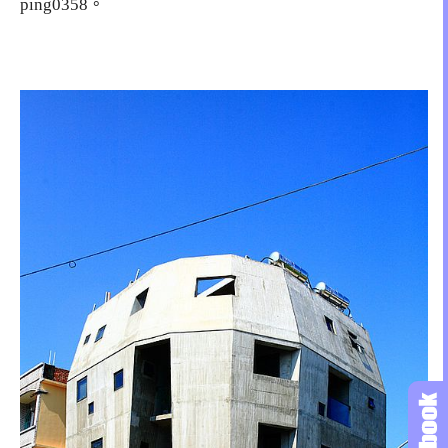
ping0358。