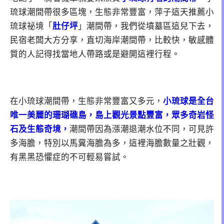
琉球潮間帶很多區塊，生態非常豐富，萍子這天推薦小
琉球祕境「
肚仔坪
」潮間帶，我們從墳墓區這兒下去，
民宿老闆大方分享，直切海岸潮間帶，比較快，敏感體
質的人記得找當地人帶路或是避開這裡行程。
在小琉球潮間帶，生態非常豐富又多元，
小琉球是全台
唯一美麗的珊瑚礁島，島上觀光景點豐富，眾多奇岩怪
石及生態奇境，
潮間帶因為漲潮退潮水位不同，可見許
多海膽，特別以馬糞海膽為多，這裡海膽數量之壯觀，
有黑黑恐懼症的不可輕易嘗試。