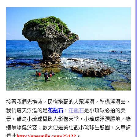
接著我們先換裝，民宿搭配的大眾浮潛，準備浮潛去，
我們這天浮潛的是
花瓶石
，
花瓶石
是小琉球必拍的美
景，離島小琉球攝影人影像天堂，小琉球浮潛勝地，綠
蠵龜矯健泳姿，數大便是美壯觀小琉球生態圈，文章請
看此
http://upssmile.com/25122
。