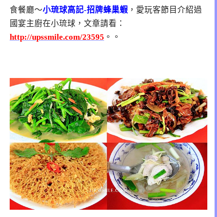
食餐廳～
小琉球高記-招牌蜂巢蝦
，愛玩客節目介紹過
國宴主廚在小琉球，文章請看：
http://upssmile.com/23595
。。