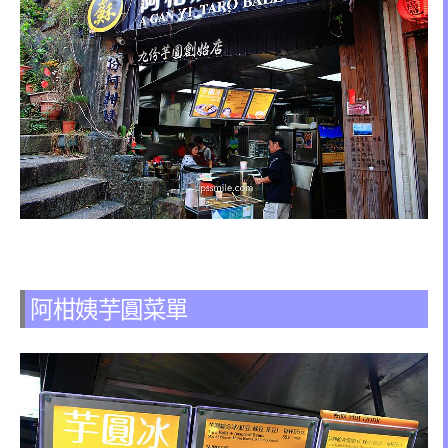
阿柑姨芋圓菜單