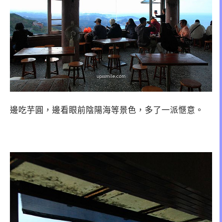
邊吃芋圓，邊看眼前陰陽海等景色，多了一派愜意。