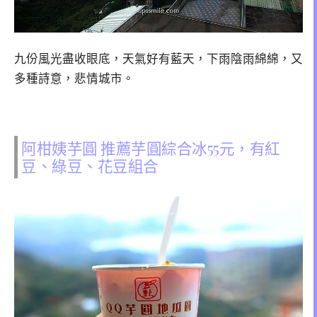
九份風光盡收眼底，天氣好有藍天，下雨陰雨綿綿，又
多種詩意，悲情城市。
阿柑姨芋圓 推薦芋圓綜合冰55元，有紅
豆、綠豆、花豆組合