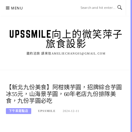
Skip
MENU
to
content
UPSSMILE向上的微笑萍子
旅食設影
邀約洽詢 請來信AMELIECHANG05@GMAIL.COM
【新北九份美食】阿柑姨芋圓，招牌綜合芋圓
冰55元，山海景芋圓，60年老店九份排隊美
食，九份芋圓必吃
下午茶甜點店
UPSSMILE
2024-12-11