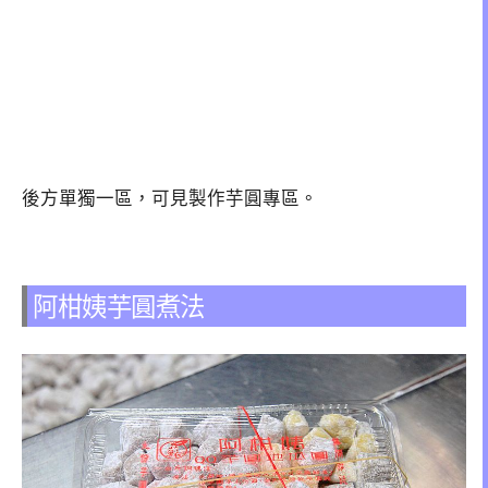
後方單獨一區，可見製作芋圓專區。
阿柑姨芋圓煮法