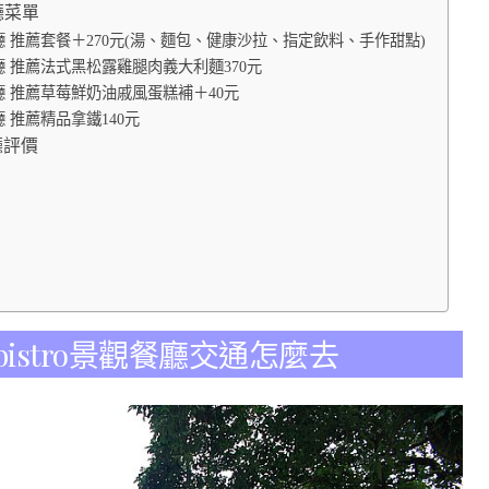
餐廳菜單
ro景觀餐廳 推薦套餐＋270元(湯、麵包、健康沙拉、指定飲料、手作甜點)
o景觀餐廳 推薦法式黑松露雞腿肉義大利麵370元
o景觀餐廳 推薦草莓鮮奶油戚風蛋糕補＋40元
觀餐廳 推薦精品拿鐵140元
餐廳評價
e bistro景觀餐廳交通怎麼去