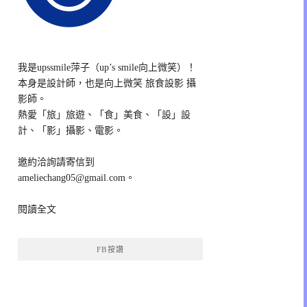
我是upssmile萍子（up’s smile向上微笑）！
本身是設計師，也是向上微笑 旅食設影 攝
影師。
熱愛「旅」旅遊、「食」美食、「設」設
計、「影」攝影、電影。
邀約洽詢請寄信到
ameliechang05@gmail.com。
閱讀全文
FB按讚