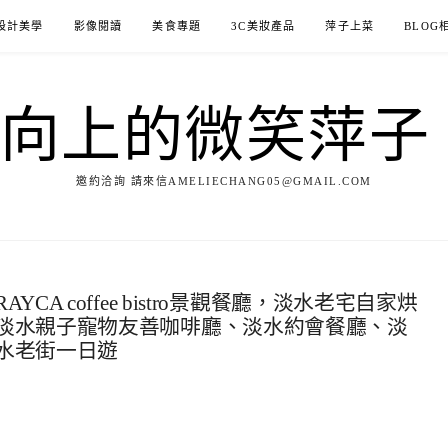
設計美學
影像閱讀
美食專題
3C美妝產品
萍子上菜
BLOG
ILE向上的微笑萍
邀約洽詢 請來信AMELIECHANG05@GMAIL.COM
A coffee bistro景觀餐廳，淡水老宅自家烘
淡水親子寵物友善咖啡廳、淡水約會餐廳、淡
水老街一日遊