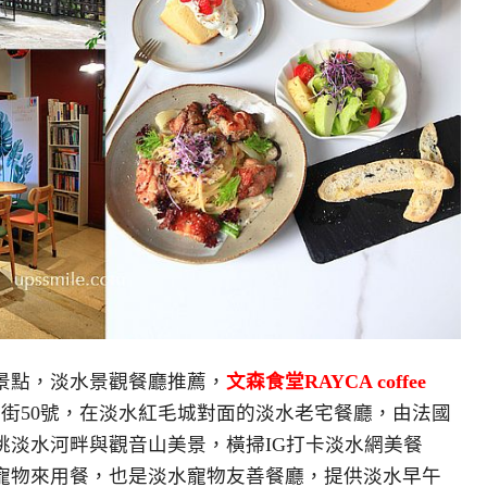
景點，淡水景觀餐廳推薦，
文森食堂RAYCA coffee
街50號，在淡水紅毛城對面的淡水老宅餐廳，由法國
眺淡水河畔與觀音山美景，橫掃IG打卡淡水網美餐
寵物來用餐，也是淡水寵物友善餐廳，提供淡水早午