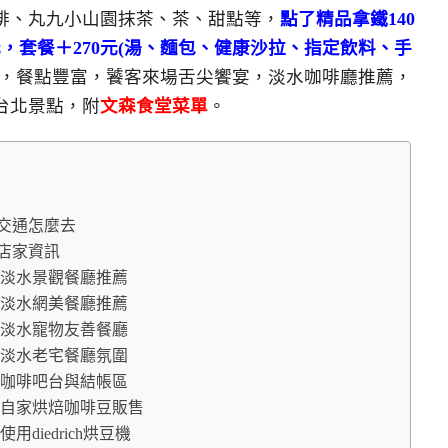
啡、丸九小山園抹茶、茶、甜點等，
點了精品拿鐵140
元，套餐＋270元(湯、麵包、健康沙拉、指定飲料、手
，餐點豐富，饕客來場舌尖饗宴，淡水咖啡廳推薦，
台北景點，附
文森食堂菜單
。
觀餐廳交通怎麼去
餐廳店家資訊
觀餐廳 淡水景觀餐廳推薦
觀餐廳 淡水網美餐廳推薦
觀餐廳 淡水寵物友善餐廳
觀餐廳 淡水老宅餐廳氛圍
觀餐廳 咖啡吧台與結帳區
觀餐廳 自家烘焙咖啡豆販售
 使用diedrich烘豆機