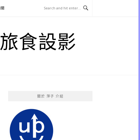
相關
子 旅食設影
關於 萍子 介紹