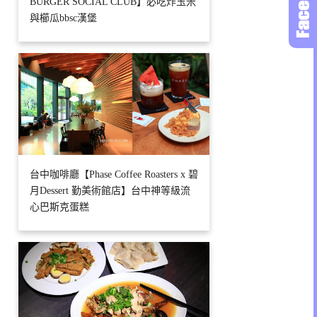
BURGER SOCIAL CLUB】必吃炸玉米
與櫛瓜bbsc漢堡
台中咖啡廳【Phase Coffee Roasters x 碧
月Dessert 勤美術館店】台中神等級流
心巴斯克蛋糕