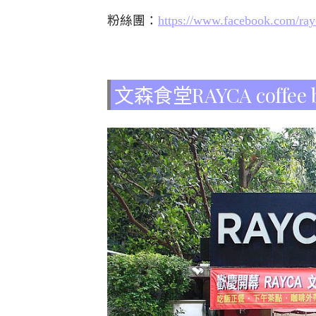
粉絲團：
https://www.facebook.com/ray
文森食堂RAYCA coffe