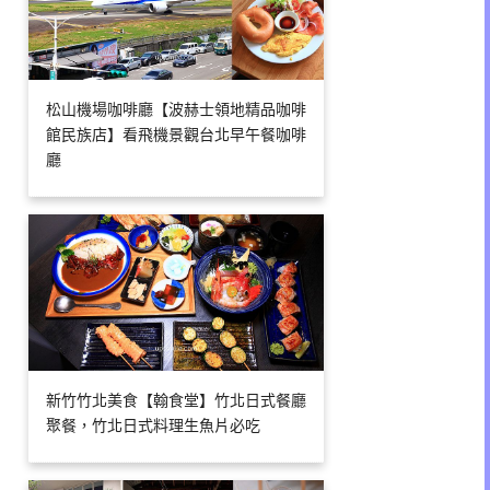
松山機場咖啡廳【波赫士領地精品咖啡
館民族店】看飛機景觀台北早午餐咖啡
廳
新竹竹北美食【翰食堂】竹北日式餐廳
聚餐，竹北日式料理生魚片必吃