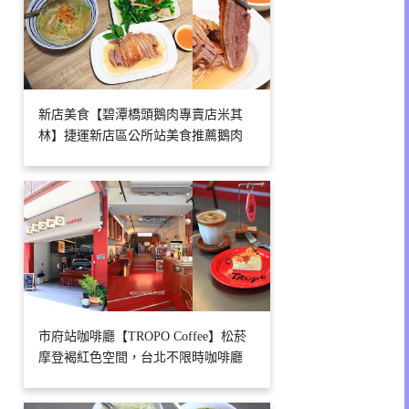
新店美食【碧潭橋頭鵝肉專賣店米其
林】捷運新店區公所站美食推薦鵝肉
市府站咖啡廳【TROPO Coffee】松菸
摩登褐紅色空間，台北不限時咖啡廳