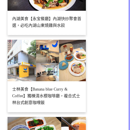
內湖美食【永宝餐廳】內湖快炒聚會首
選，必吃內湖山東燒雞與水餃
士林美食【Banana blue Curry &
Coffee】獨棟清水模咖啡廳，複合式士
林台式創意咖哩飯