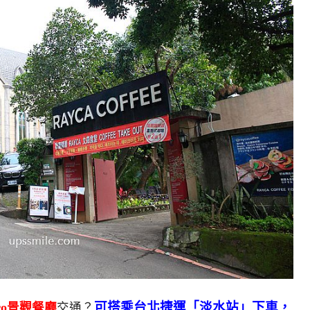
可搭乘台北捷運「淡水站」下車，
stro景觀餐廳
交通？