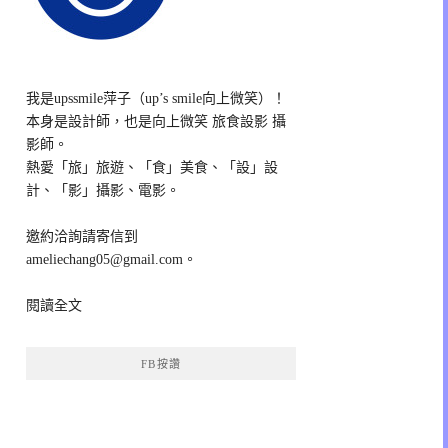
我是upssmile萍子（up’s smile向上微笑）！
本身是設計師，也是向上微笑 旅食設影 攝
影師。
熱愛「旅」旅遊、「食」美食、「設」設
計、「影」攝影、電影。
邀約洽詢請寄信到
ameliechang05@gmail.com。
閱讀全文
FB按讚