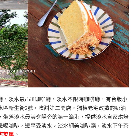
，淡水最chill咖啡廳，淡水不限時咖啡廳，有台版小
水區新生街2號
，嗜甜第二間店，獨棟老宅改造的奶油
，坐落淡水最美夕陽旁的第一漁港，提供淡水自家烘焙
邊喝咖啡，邊享受淡水，淡水網美咖啡廳，淡水下午茶
店菜單
。