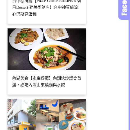
台中咖啡廳【Phase Coffee Roasters x 碧
月Dessert 勤美術館店】台中神等級流
心巴斯克蛋糕
內湖美食【永宝餐廳】內湖快炒聚會首
選，必吃內湖山東燒雞與水餃