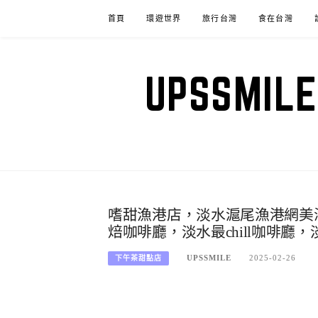
Skip
首頁
環遊世界
旅行台灣
食在台灣
to
content
UPSSM
嗜甜漁港店，淡水滬尾漁港網美
焙咖啡廳，淡水最chill咖啡廳
UPSSMILE
2025-02-26
下午茶甜點店