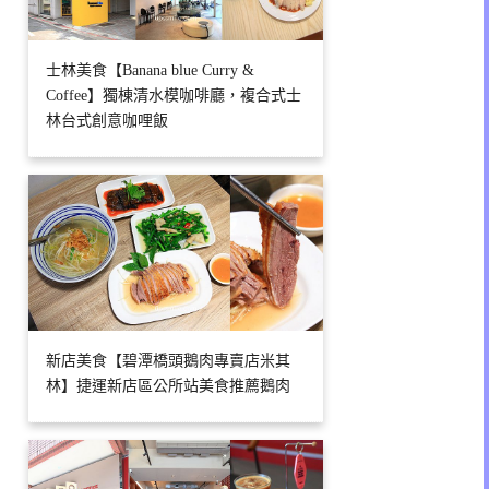
士林美食【Banana blue Curry &
Coffee】獨棟清水模咖啡廳，複合式士
林台式創意咖哩飯
新店美食【碧潭橋頭鵝肉專賣店米其
林】捷運新店區公所站美食推薦鵝肉