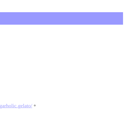
arholic.gelato/
。