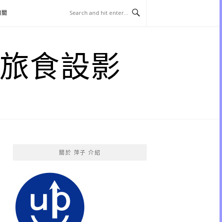
相關
子 旅食設影
關於 萍子 介紹