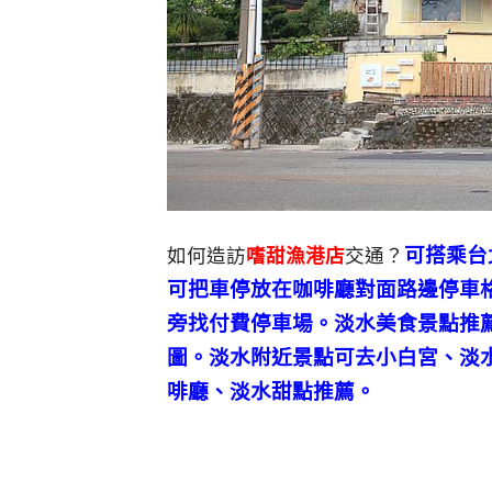
可搭乘台
如何造訪
嗜甜漁港店
交通？
可把車停放在咖啡廳對面路邊停車
旁找付費停車場。淡水美食景點推
圖。淡水附近景點可去小白宮、淡
啡廳、淡水甜點推薦。