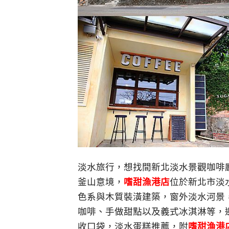
淡水旅行，想找間新北淡水景觀咖啡廳
釜山意境，
嗜甜漁港店
位於
新北市淡
色系與木質裝潢建築，窗外淡水河景
咖啡、手做甜點以及義式冰淇淋等，
收口袋，淡水蛋糕推薦，附
嗜甜漁港