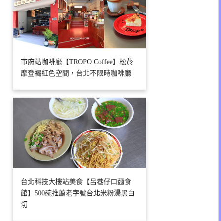
市府站咖啡廳【TROPO Coffee】松菸
摩登褐紅色空間，台北不限時咖啡廳
台北科技大樓站美食【呂巷仔口麵食
館】500碗推薦老字號台北米粉湯黑白
切