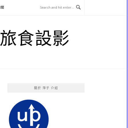
相關
子 旅食設影
關於 萍子 介紹