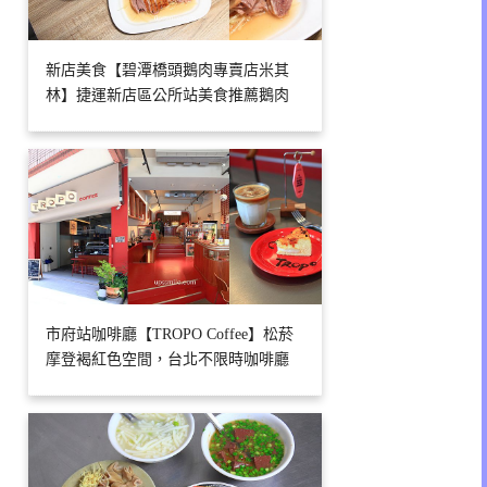
新店美食【碧潭橋頭鵝肉專賣店米其
林】捷運新店區公所站美食推薦鵝肉
市府站咖啡廳【TROPO Coffee】松菸
摩登褐紅色空間，台北不限時咖啡廳