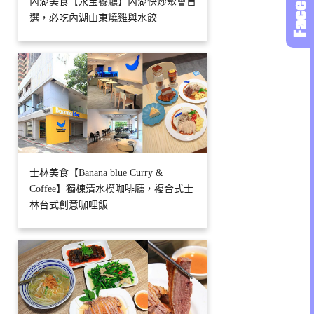
內湖美食【永宝餐廳】內湖快炒聚會首
選，必吃內湖山東燒雞與水餃
士林美食【Banana blue Curry &
Coffee】獨棟清水模咖啡廳，複合式士
林台式創意咖哩飯