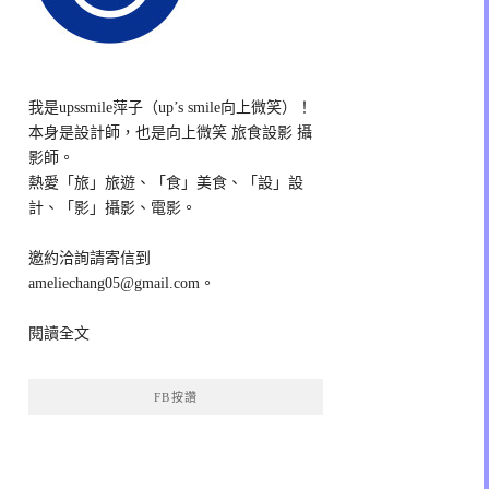
我是upssmile萍子（up’s smile向上微笑）！
本身是設計師，也是向上微笑 旅食設影 攝
影師。
熱愛「旅」旅遊、「食」美食、「設」設
計、「影」攝影、電影。
邀約洽詢請寄信到
ameliechang05@gmail.com。
閱讀全文
FB按讚