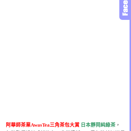
阿華師茶業AwasTea三角茶包大賞
日本靜岡純綠茶
，