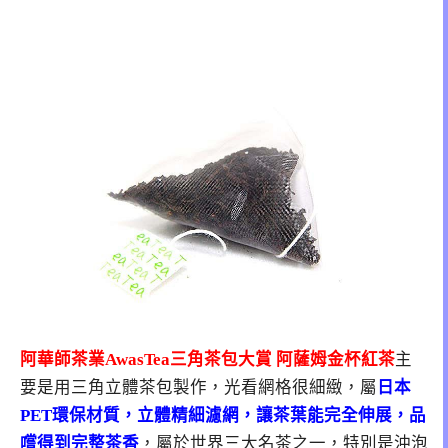
阿華師茶業AwasTea三角茶包大賞
阿薩姆金杯紅茶
主
要是用三角立體茶包製作，光看網格很細緻，屬
日本
PET環保材質，立體精細濾網，讓茶葉能完全伸展，品
嚐得到完整茶香
，屬於世界三大名茶之一，特別是沖泡