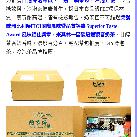
力推薦
自泡冷泡茶飲，一瓶一顆茶包，沖泡方便
，少含
糖飲料，冷泡茶健康養生，採日本食品級PET環保材
質，無毒耐高溫，皆有檢驗報告，奶茶控不可錯過
榮獲
歐洲比利時ITQI國際風味暨品質評鑒 Superior Taste
，甘醇
Award 風味絕佳獎章，米其林一星碳焙鐵觀音奶茶
茶香奶香味，濃郁百分百，宅配茶包推薦，DIY冷泡
茶，冷泡茶品牌推薦。