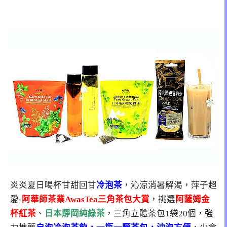
炎炎夏日喝杯甘甜回甘
冷泡茶
，沁涼消暑解渴，萍子超
愛-
阿華師茶業AwasTea三角茶包大賞
，挑選
阿薩姆金
杯紅茶
、
日本靜岡純綠茶
，三角立體茶包1袋20個，強