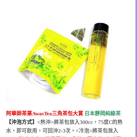
阿華師茶業AwasTea三角茶包大賞
日本靜岡純綠茶
【沖泡方式】
<熱沖>將茶包放入300cc，75度C的熱
水，即可飲用，可回沖2-3次。<冷泡>將茶包放入