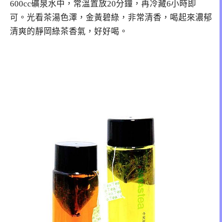
600cc礦泉水中，常溫置放20分鐘，再冷藏6小時即
可。光看茶湯色澤，金黃碧綠，非常清香，喝起來濃郁
清爽的靜岡綠茶香氣，好好喝。