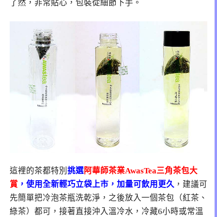
了然，非常貼心，包裝從細節下手。
這裡的茶都特別
挑選
阿華師茶業AwasTea三角茶包大
賞
，使用全新輕巧立袋上市，加量可飲用更久
，建議可
先簡單把冷泡茶瓶洗乾淨，之後放入一個茶包（紅茶、
綠茶）都可，接著直接沖入溫冷水，冷藏6小時或常溫