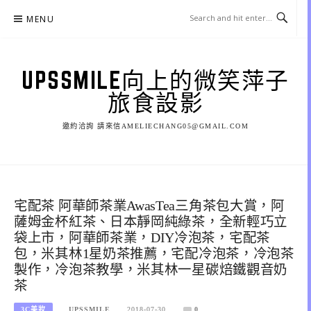
Skip
MENU
to
content
UPSSMILE向上的微笑萍子
旅食設影
邀約洽詢 請來信AMELIECHANG05@GMAIL.COM
宅配茶 阿華師茶業AwasTea三角茶包大賞，阿
薩姆金杯紅茶、日本靜岡純綠茶，全新輕巧立
袋上市，阿華師茶業，DIY冷泡茶，宅配茶
包，米其林1星奶茶推薦，宅配冷泡茶，冷泡茶
製作，冷泡茶教學，米其林一星碳焙鐵觀音奶
茶
3C美妝
UPSSMILE
2018-07-30
0