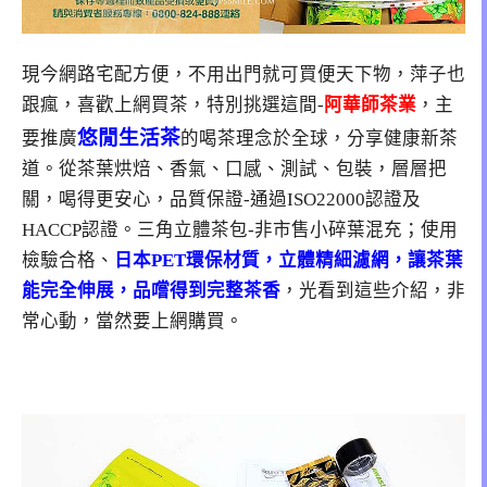
現今網路宅配方便，不用出門就可買便天下物，萍子也
跟瘋，喜歡上網買茶，特別挑選這間-
阿華師茶業
，主
悠閒生活茶
要推廣
的喝茶理念於全球，分享健康新茶
道。從茶葉烘焙、香氣、口感、測試、包裝，層層把
關，喝得更安心，品質保證-通過ISO22000認證及
HACCP認證。三角立體茶包-非市售小碎葉混充；使用
檢驗合格、
日本PET環保材質，立體精細濾網，讓茶葉
能完全伸展，品嚐得到完整茶香
，光看到這些介紹，非
常心動，當然要上網購買。