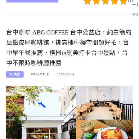
(1)
– 
vo
台中咖啡 ABG COFFEE 台中公益店，純白簡約
風鐵皮屋咖啡館，挑高樓中樓空間超好拍，台
中早午餐推薦，橫掃ig網美打卡台中景點，台
中不限時咖啡廳推薦
3C美妝
UPSSMILE
2022-02-14