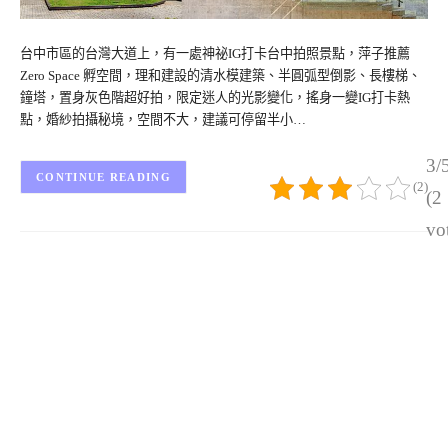
台中市區的台灣大道上，有一處神祕IG打卡台中拍照景點，萍子推薦
Zero Space 孵空間，理和建設的清水模建築、半圓弧型倒影、長樓梯、
鐘塔，置身灰色階超好拍，限定迷人的光影變化，搖身一變IG打卡熱
點，婚紗拍攝秘境，空間不大，建議可停留半小…
3/
CONTINUE READING
(2)
(2
vo