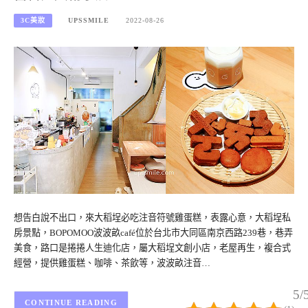
3C美妝
UPSSMILE
2022-08-26
想告白說不出口，來大稻埕必吃注音符號雞蛋糕，表露心意，大稻埕私
房景點，BOPOMOO波波畝café位於台北市大同區南京西路239巷，巷弄
美食，路口是捲捲人生迪化店，屬大稻埕文創小店，老屋再生，複合式
經營，提供雞蛋糕、咖啡、茶飲等，波波畝注音…
5/
CONTINUE READING