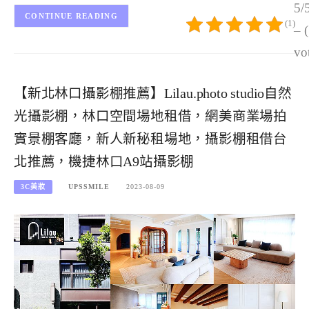
5/
CONTINUE READING
(1)
– 
vo
【新北林口攝影棚推薦】Lilau.photo studio自然
光攝影棚，林口空間場地租借，網美商業場拍
實景棚客廳，新人新秘租場地，攝影棚租借台
北推薦，機捷林口A9站攝影棚
3C美妝
UPSSMILE
2023-08-09