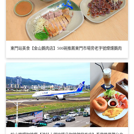
東門站美食【金山鵝肉店】500碗推薦東門市場旁老字號煙燻鵝肉