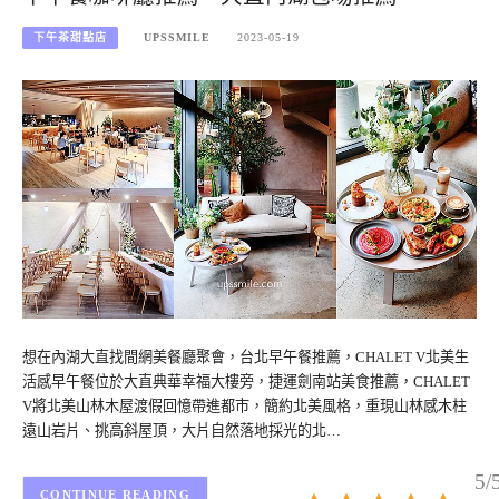
下午茶甜點店
UPSSMILE
2023-05-19
想在內湖大直找間網美餐廳聚會，台北早午餐推薦，CHALET V北美生
活感早午餐位於大直典華幸福大樓旁，捷運劍南站美食推薦，CHALET
V將北美山林木屋渡假回憶帶進都市，簡約北美風格，重現山林感木柱
遠山岩片、挑高斜屋頂，大片自然落地採光的北…
5/
CONTINUE READING