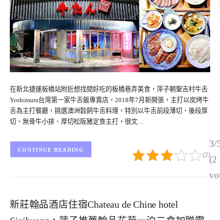
在新北捷運板橋站附近想找間好吃的板橋巷弄美食，萍子朝聖吉村牛舌
Yoshimura台灣第一家牛舌飯專賣店，2018年7月新開張，主打以炭烤牛
舌為主打餐廳，挑選澳洲穀飼牛舌料理，特別以牛舌前段薄切、後段厚
切、無骨牛小排、厚切松阪豬定食主打，很文…
3/
CONTINUE READING
(2)
(2
vo
新莊翰品酒店住宿Chateau de Chine hotel