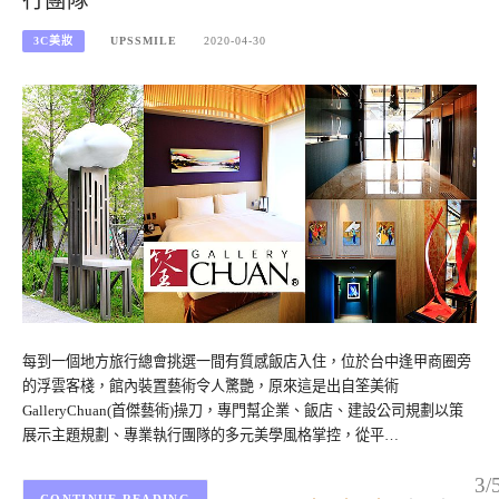
行團隊
3C美妝
UPSSMILE
2020-04-30
每到一個地方旅行總會挑選一間有質感飯店入住，位於台中逢甲商圈旁
的浮雲客棧，館內裝置藝術令人驚艷，原來這是出自筌美術
GalleryChuan(首傑藝術)操刀，專門幫企業、飯店、建設公司規劃以策
展示主題規劃、專業執行團隊的多元美學風格掌控，從平…
3/
CONTINUE READING