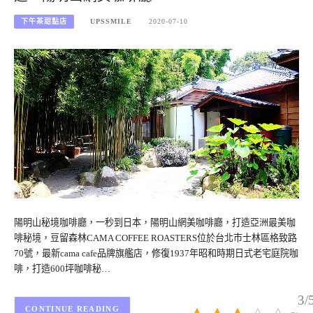
下午茶甜點店
UPSSMILE
2020-07-10
陽明山秘境咖啡廳，一秒到日本，陽明山網美咖啡廳，打造亞洲最美咖
啡秘境，豆留森林CAMA COFFEE ROASTERS位於台北市士林區格致路
70號，最新cama cafe品牌旗艦店，修復1937年昭和時期日式老宅庭院咖
啡，打造600坪咖啡秘…
3/
CONTINUE READING