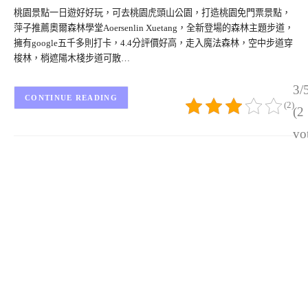
桃園景點一日遊好好玩，可去桃園虎頭山公園，打造桃園免門票景點，
萍子推薦奧爾森林學堂Aoersenlin Xuetang，全新登場的森林主題步道，
擁有google五千多則打卡，4.4分評價好高，走入魔法森林，空中步道穿
梭林，梢遮陽木棧步道可散…
3/
CONTINUE READING
(2)
(2
vo