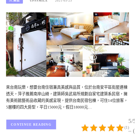
3C美妝
UPSSMILE
2021-03-23
來台南玩樂，想要台南住宿兼具美感與品質，位於台南安平區街屋連棟
透天，萍子推薦南岸山綺，建築師吳武易所規劃自家宅建築系民宿，擁
有美術館藝術品收藏的美感呈現，提供台南民宿包棟，可住14位旅客，
5層樓的四大房型，平日15000元，假日18000元…
5/
CONTINUE READING
(1)
– 