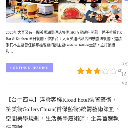
2020年大直又有一間英國洲際酒店集團IHG五星飯店開幕，萍子推薦T.R
Bar & Kitchen 全日餐廳，位於台北大直英迪格酒店四樓義法餐廳，邀請
米其林主廚曾任侯布雄餐廳的副主廚Frederic Jullien坐鎮，主打頂級
和…
3/
CONTINUE READING
(2)
(2
vo
【台中西屯】浮雲客棧Kloud hotel裝置藝術，
筌美術GalleryChuan(首傑藝術)統籌藝術策劃、
空間美學規劃，生活美學魔術師，企業首選執