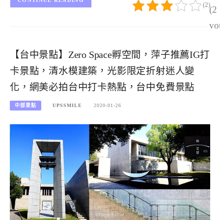
(2)
(2
vo
【台中景點】Zero Space孵空間，萍子推薦IG打
卡景點，清水模建築，光影限定折射迷人變
化，網美必拍台中打卡熱點，台中免費景點
中部景點
UPSSMILE
2020-01-26