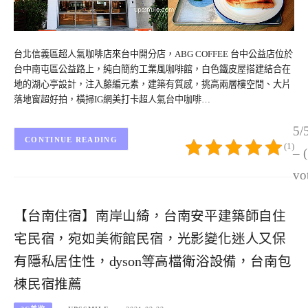
台北信義區超人氣咖啡店來台中開分店，ABG COFFEE 台中公益店位於
台中南屯區公益路上，純白簡約工業風咖啡館，白色鐵皮屋搭建結合在
地的湖心亭設計，注入藤編元素，建築有質感，挑高兩層樓空間、大片
落地窗超好拍，橫掃IG網美打卡超人氣台中咖啡…
5/
CONTINUE READING
(1)
– 
vo
【台南住宿】南岸山綺，台南安平建築師自住
宅民宿，宛如美術館民宿，光影變化迷人又保
有隱私居住性，dyson等高檔衛浴設備，台南包
棟民宿推薦