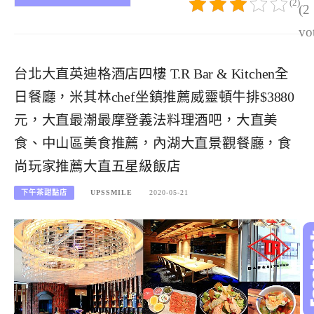
(2)
(2
vo
台北大直英迪格酒店四樓 T.R Bar & Kitchen全
日餐廳，米其林chef坐鎮推薦威靈頓牛排$3880
元，大直最潮最摩登義法料理酒吧，大直美
食、中山區美食推薦，內湖大直景觀餐廳，食
尚玩家推薦大直五星級飯店
下午茶甜點店
UPSSMILE
2020-05-21