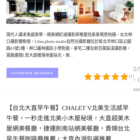
現代人講求美感美學，網美網紅或攝影師需要找美美場景拍攝，台北林
口攝影棚租借，Lilau.photo studio自然光攝影棚位於新北市林口區公園
路63號2樓，林口麗林國民小學對面，豪宅二樓全新百萬裝潢攝影棚，
寬敞邊間L型大面積落地窗採光，無…
5/
CONTINUE READING
(1)
– 
vo
【台北大直早午餐】CHALET V北美生活感早
午餐，一秒走進北美小木屋秘境，大直超美木
屋網美餐廳，捷運劍南站網美餐廳，貴婦台北
早午餐咖啡廳推薦，大直內湖包場推薦