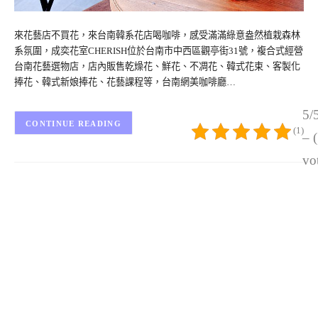
來花藝店不買花，來台南韓系花店喝咖啡，感受滿滿綠意盎然植栽森林
系氛圍，成奕花室CHERISH位於台南市中西區觀亭街31號，複合式經營
台南花藝選物店，店內販售乾燥花、鮮花、不凋花、韓式花束、客製化
捧花、韓式新娘捧花、花藝課程等，台南網美咖啡廳…
5/
CONTINUE READING
(1)
– 
vo