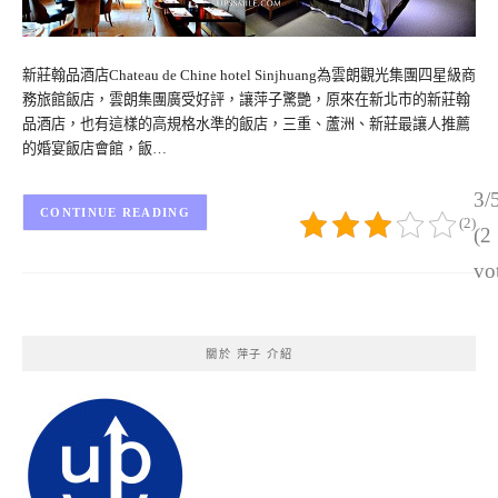
新莊翰品酒店Chateau de Chine hotel Sinjhuang為雲朗觀光集團四星級商
務旅館飯店，雲朗集團廣受好評，讓萍子驚艷，原來在新北市的新莊翰
品酒店，也有這樣的高規格水準的飯店，三重、蘆洲、新莊最讓人推薦
的婚宴飯店會館，飯…
3/
CONTINUE READING
(2)
(2
vo
關於 萍子 介紹