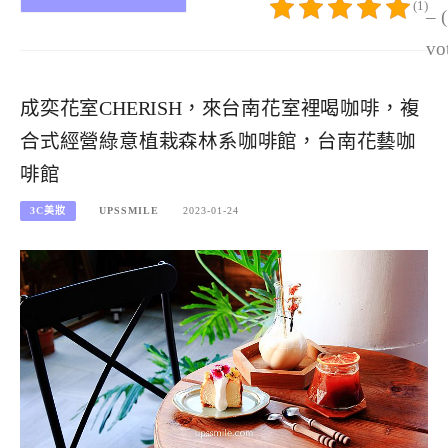
(1)
– 
vo
成奕花室CHERISH，來台南花室裡喝咖啡，複
合式經營綠意植栽森林系咖啡館，台南花藝咖
啡館
3C美妝
UPSSMILE
2023-01-24