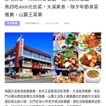
魚四吃4000元合菜，大溪美食，除夕年節桌菜
推薦，山霸王菜單
中式料理
UPSSMILE
2019-12-09
0
桃園大溪美食周邊推薦，秋冬正是看落羽松季節，大溪美食餐廳，來石
門水庫玩樂就是要吃活魚餐廳，山霸王活魚土雞餐廳位於桃園市大溪區
康莊路五段82號，石門在地50年老字號活魚餐廳，想吃活魚餐廳來這對