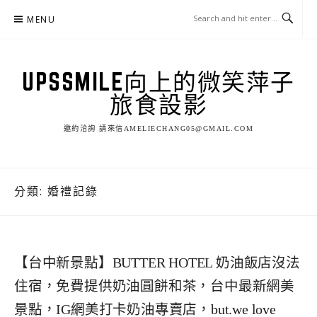
Skip
MENU
to
content
UPSSMILE向上的微笑萍子
旅食設影
邀約洽詢 請來信AMELIECHANG05@GMAIL.COM
分類:
婚禮記錄
【台中新景點】BUTTER HOTEL 奶油飯店沒法
住宿，免費提供奶油圓餅和茶，台中最新網美
景點，IG網美打卡奶油專賣店，but.we love