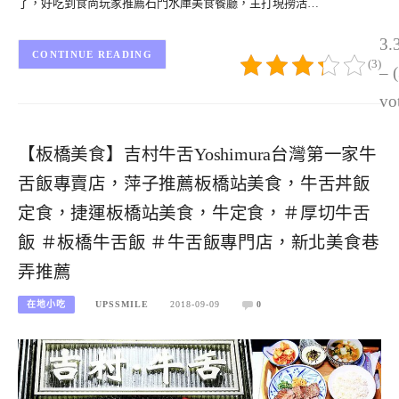
了，好吃到食尚玩家推薦石門水庫美食餐廳，主打現撈活…
3.
CONTINUE READING
(3)
– 
vo
【板橋美食】吉村牛舌Yoshimura台灣第一家牛
舌飯專賣店，萍子推薦板橋站美食，牛舌丼飯
定食，捷運板橋站美食，牛定食，＃厚切牛舌
飯 ＃板橋牛舌飯 ＃牛舌飯專門店，新北美食巷
弄推薦
在地小吃
UPSSMILE
2018-09-09
0