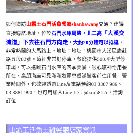
如何造訪
山霸王石門活魚餐廳shanbawang
交通？建議
「大溪交
直接導航地址，位於
石門水庫周邊，北二高
流道」下去往石門方向走
，大約20分鐘可以抵達
，
非常熱鬧的大馬路上。地址：地址：桃園市大溪區康莊
路五段82號。這裡非常好停車，餐廳提供500坪大型停
車場，可以遠眺石門水庫的四季美景，很心曠神怡用餐
所在，高朋滿座可見滿滿遊覽車載滿遊客前往用餐。營
業時間外，也歡迎透過Line及電話預約03 3887 989、
03 3881 990，也可用加入Line ID：@zro5812r，洽詢
訂位。
山霸王活魚土雞餐廳店家資訊