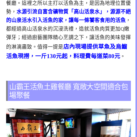
餐廳。這裡之所以主打以活魚為主，是因為地理位置優
勢，
水源引流自富含礦物質「高山活泉水」，源源不絕
的山泉活水引入活魚的家，讓每一條饕客食用的活魚
，
都經過高山活泉水的沉浸洗禮，造就活魚肉質更加Q嫩
彈牙；經過廚藝團隊精心烹調之下，讓活魚的美味發揮
店內現場提供草魚及烏鰡
的淋漓盡致。值得一提是
活魚現撈，一斤130元起，料理費每道菜80元
。
山霸王活魚土雞餐廳 寬敞大空間適合包
場聚餐