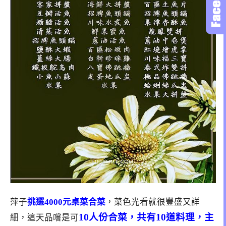
萍子
挑選4000元桌菜合菜
，菜色光看就很豐盛又詳
10人份合菜，共有10道料理，主
細，這天品嚐是可