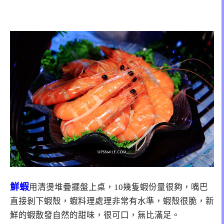
鮮蝦
用清燙堆疊擺盤上桌，10幾隻蝦份量很夠，嘴巴
直接剝下蝦殼，蝦料理處理非常有水準，蝦殼很脆，新
鮮的蝦散發自然的甜味，很可口，無比滿足。