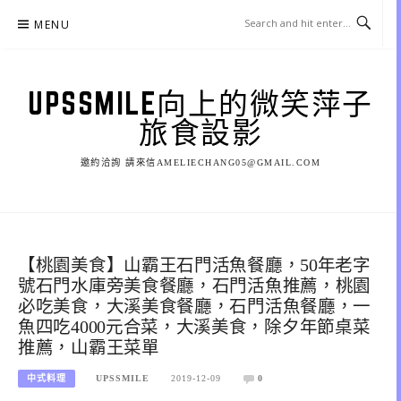
Skip
MENU
to
content
UPSSMILE向上的微笑萍子
旅食設影
邀約洽詢 請來信AMELIECHANG05@GMAIL.COM
【桃園美食】山霸王石門活魚餐廳，50年老字
號石門水庫旁美食餐廳，石門活魚推薦，桃園
必吃美食，大溪美食餐廳，石門活魚餐廳，一
魚四吃4000元合菜，大溪美食，除夕年節桌菜
推薦，山霸王菜單
中式料理
UPSSMILE
2019-12-09
0