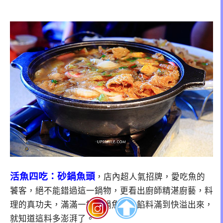
活魚四吃：砂鍋魚頭
，店內超人氣招牌，愛吃魚的
饕客，絕不能錯過這一鍋物，更看出廚師精湛廚藝，料
理的真功夫，滿滿一鍋砂鍋魚頭，餡料滿到快溢出來，
就知道這料多澎湃了。