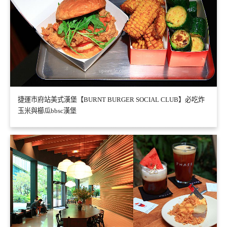
捷運市府站美式漢堡【BURNT BURGER SOCIAL CLUB】必吃炸
玉米與櫛瓜bbsc漢堡