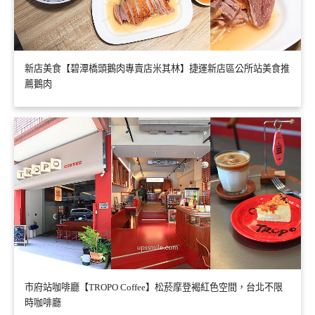
新店美食【碧潭橋頭鵝肉專賣店米其林】捷運新店區公所站美食推
薦鵝肉
市府站咖啡廳【TROPO Coffee】松菸摩登褐紅色空間，台北不限
時咖啡廳