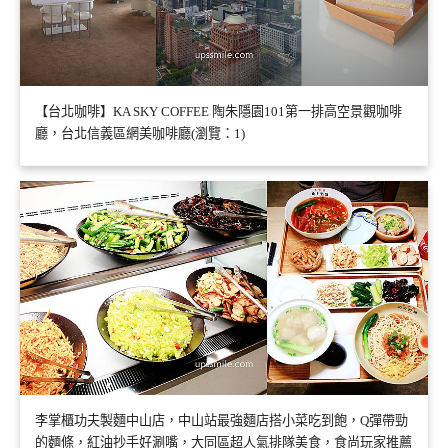
【台北咖啡】KA SKY COFFEE 陶朱隱園101第一排高空景觀咖啡
廳，台北信義區網美咖啡廳(瀏覽：1)
李掌櫃功夫製麵中山店，中山站最強麵店搭小菜吃到飽，Q彈帶勁
的麵條，紅油抄手好涮嘴，大同區超人氣排隊美食，食尚玩家推薦