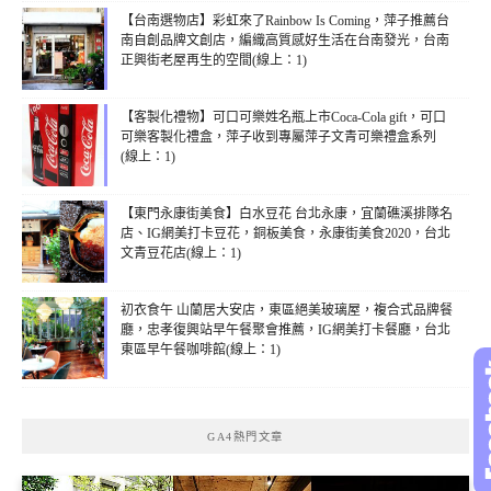
【台南選物店】彩虹來了Rainbow Is Coming，萍子推薦台
南自創品牌文創店，編織高質感好生活在台南發光，台南
正興街老屋再生的空間(線上：1)
【客製化禮物】可口可樂姓名瓶上市Coca-Cola gift，可口
可樂客製化禮盒，萍子收到專屬萍子文青可樂禮盒系列
(線上：1)
【東門永康街美食】白水豆花 台北永康，宜蘭礁溪排隊名
店、IG網美打卡豆花，銅板美食，永康街美食2020，台北
文青豆花店(線上：1)
初衣食午 山蘭居大安店，東區絕美玻璃屋，複合式品牌餐
廳，忠孝復興站早午餐聚會推薦，IG網美打卡餐廳，台北
東區早午餐咖啡館(線上：1)
GA4熱門文章