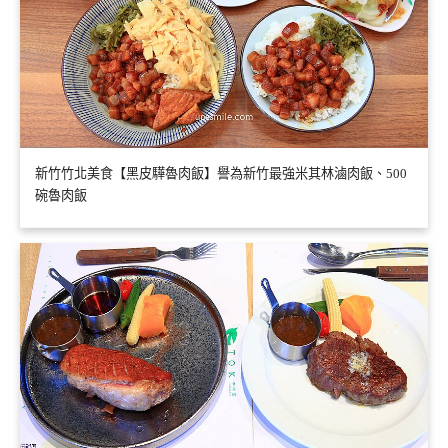
新竹竹北美食【黑皮驊魯肉飯】譽為新竹最強米其林滷肉飯、500
碗魯肉飯