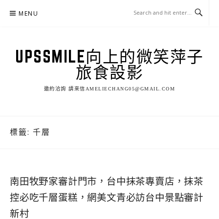
Skip
MENU
to
content
UPSSMILE向上的微笑萍子
旅食設影
邀約洽詢 請來信AMELIECHANG05@GMAIL.COM
標籤:
千層
南田牧野家審計門市，台中抹茶專賣店，抹茶
控必吃千層蛋糕，網美文青必訪台中景點審計
新村