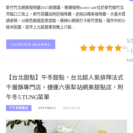
新竹竹北網美咖啡廳2023新開幕，樹瓅咖啡st.tree cafe位於新竹縣竹北
市隘口三街上，新竹高鐵站附近咖啡廳，走純白韓系咖啡廳，大量木質
調桌椅，以綠色植栽造景妝點，橫掃IG網美打卡新竹景點，城市中的小
綠洲氛圍，從早上九點營業到晚上六點…
5/
CONTINUE READING
(1)
– 
vo
【台北甜點】午冬甜點，台北超人氣排隊法式
千層酥專門店，捷運六張犁站網美甜點店，附
午冬5.TUNG菜單
下午茶甜點店
UPSSMILE
2023-02-16