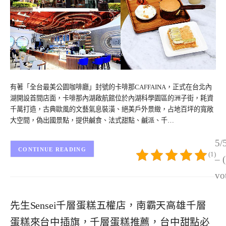
有著「全台最美公園咖啡廳」封號的卡啡那CAFFAINA，正式在台北內
湖開設首間店面，卡啡那內湖啟航館位於內湖科學園區的洲子街，耗資
千萬打造，古典歐風的文藝氣息裝潢、絕美戶外景緻，占地百坪的寬敞
大空間，偽出國景點，提供鹹食、法式甜點、鹹派、千…
5/
CONTINUE READING
(1)
– 
vo
先生Sensei千層蛋糕五權店，南霸天高雄千層
蛋糕來台中插旗，千層蛋糕推薦，台中甜點必