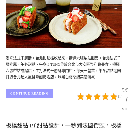
愛吃法式千層酥，台北甜點控吃起來，捷運六張犁站甜點，台北法式千
層推薦，午冬甜點、午冬 5.TUNG位於台北市大安區樂利路美食，捷運
六張犁站甜點店，主打法式千層酥專門店，每天一營業，午冬甜點老闆
打造台北超人氣排隊甜點名店，以黑白相間絕美裝潢氛…
5/
CONTINUE READING
(1)
– 
vo
板橋甜點 P.f.甜點設計，一秒到法國街頭，板橋