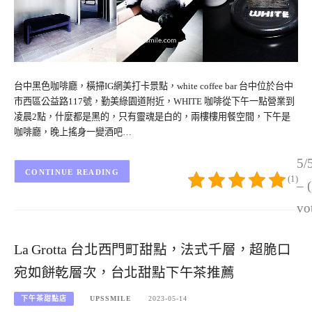
台中黑色咖啡廳，橫掃IG網美打卡景點，white coffee bar 台中位於台中
市西區公益路117號，勤美綠園道附近，WHITE 咖啡從下午一點營業到
凌晨2點，什麼都是黑的，只有靈魂是白的，兩樓樓用餐空間，下午是
咖啡廳，晚上搖身一變酒吧…
5/
CONTINUE READING
(1)
– 
vo
La Grotta 台北西門町甜點，法式千層，超脆口
宛如餅乾層次，台北甜點下午茶推薦
下午茶甜點店
UPSSMILE
2023-05-14