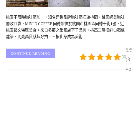
桃園不限時咖啡廳加一，知名連鎖品牌咖啡廳插旗桃園，桃園網美咖啡
廳收口袋，MINI.D COFFEE 同德館位於桃園市桃園區同德十街1號，近
桃園藝文特區美食，來自多那之集團旗下子品牌，挑高三層樓純白獨棟
建築，明亮高質感超好拍，三樓化身成為美術…
5/
CONTINUE READING
(3)
(3
vo