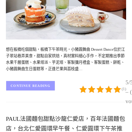
想在板橋吃個甜點，板橋下午茶時光，小豬圓舞曲 Dessert Dance位於江
子翠站巷弄美食，甜點自家烘焙，真材實料細心手作，不定期推出季節
水果千層蛋糕、水果塔派、芋泥塔、客製彌月禮盒、客製蛋糕、餅乾、
小豬圓舞曲生日蛋糕等，正逢芒果與荔枝盛…
5/
CONTINUE READING
(1)
– 
vo
PAUL法國麵包甜點沙龍仁愛店，百年法國麵包
店，台北仁愛圓環早午餐、仁愛圓環下午茶推