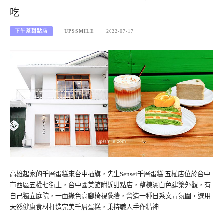
吃
下午茶甜點店
UPSSMILE
2022-07-17
高雄起家的千層蛋糕來台中插旗，先生Sensei千層蛋糕 五權店位於台中
市西區五權七街上，台中國美館附近甜點店，整棟潔白色建築外觀，有
自己獨立庭院，一面綠色高腳椅視覺牆，營造一種日系文青氛圍，選用
天然健康食材打造完美千層蛋糕，秉持職人手作精神…