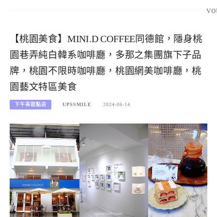
vo
【桃園美食】MINI.D COFFEE同德館，隱身桃
園巷弄純白韓系咖啡廳，多那之集團旗下子品
牌，桃園不限時咖啡廳，桃園網美咖啡廳，桃
園藝文特區美食
下午茶甜點店
UPSSMILE
2024-06-14