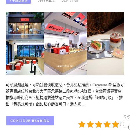
下午茶甜點店
UPSSMILE
2024-07-08
可頌風潮延燒，可頌狂粉快收這間，台北甜點推薦，Creaminal新型態可
頌專賣店位於台北市大同區承德路二段91巷15號1樓，台北可頌專賣店
插旗赤峰街商圈，近捷運雙連站巷弄美食，全新登場「眼睛可頌」，推
出「包裹式可頌」鹹甜點心酥香可口，迷人奶…
5/
CONTINUE READING
(1)
– 