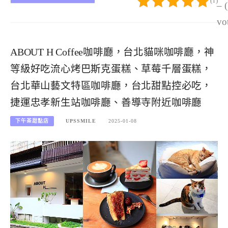
(1)
– 
vo
ABOUT H Coffee咖啡廳，台北貓咪咖啡廳，神
等級好吃流心烤巴斯克蛋糕、草莓千層蛋糕，
台北華山藝文特區咖啡廳，台北甜點控必吃，
捷運忠孝新生站咖啡廳、善導寺附近咖啡廳
下午茶甜點店
UPSSMILE
2025-01-08