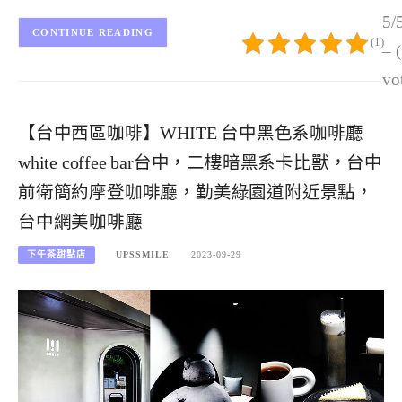
5/
CONTINUE READING
(1)
– 
vo
【台中西區咖啡】WHITE 台中黑色系咖啡廳
white coffee bar台中，二樓暗黑系卡比獸，台中
前衛簡約摩登咖啡廳，勤美綠園道附近景點，
台中網美咖啡廳
下午茶甜點店
UPSSMILE
2023-09-29