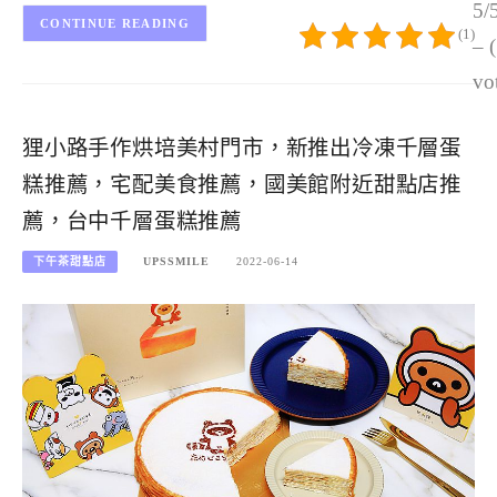
5/
CONTINUE READING
(1)
– 
vo
狸小路手作烘培美村門市，新推出冷凍千層蛋
糕推薦，宅配美食推薦，國美館附近甜點店推
薦，台中千層蛋糕推薦
下午茶甜點店
UPSSMILE
2022-06-14