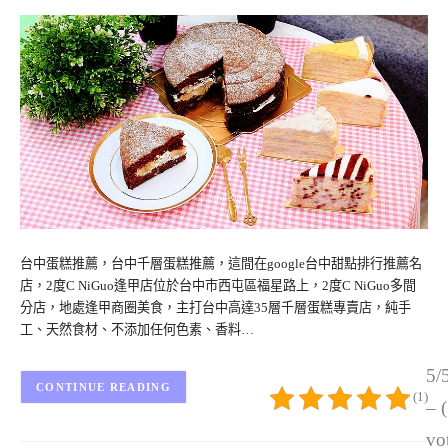
台中蛋糕推薦，台中千層蛋糕推薦，這間在google台中甜點排行推薦名
店，2度C NiGuo逢甲店位於台中市西屯區福星路上，2度C NiGuo多間
分店，地處逢甲商圈美食，主打台中高達35層千層蛋糕專賣店，純手
工、天然食材、不添加任何色素、香料…
5/
CONTINUE READING
(1)
– 
vo