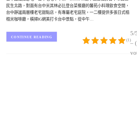
民生北路，對面有台中米其林必比登台菜餐廳的馨苑小料理飲食空間，
台中靜謐兩層樓老宅甜點店，有專屬老宅庭院，一二樓提供多張日式榻
榻米咖啡廳，橫掃IG網美打卡台中景點，從中午…
5/
CONTINUE READING
(1)
– 
vo