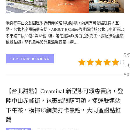
隱身在華山文創園區附近巷弄的貓咪咖啡廳，內用有可愛貓咪與人互
動，台北老宅甜點很有梗，ABOUT H Coffee咖啡廳位於台北市中正區忠
孝東路二段39巷2弄18號1樓，老宅建築以純白色系為主，搭配綠意盎然
植栽點綴，簡約風格設計且溫馨氛圍，橫…
5/
CONTINUE READING
(1)
– 
vo
【台北甜點】Creaminal 新型態可頌專賣店，登
陸中山赤峰街，包裹式眼睛可頌，捷運雙連站
下午茶，橫掃IG網美打卡景點，大同區甜點推
薦