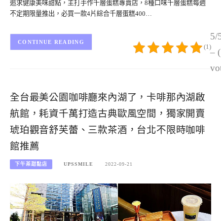
追求健康美味甜點，主打手作千層蛋糕專賣店，8種口味千層蛋糕每週
不定期限量推出，必買一款4片綜合千層蛋糕400…
5/
CONTINUE READING
(1)
– 
vo
全台最美公園咖啡廳來內湖了，卡啡那內湖啟
航館，耗資千萬打造古典歐風空間，獨家開賣
琥珀觀音舒芙蕾、三款茶酒，台北不限時咖啡
館推薦
下午茶甜點店
UPSSMILE
2022-09-21