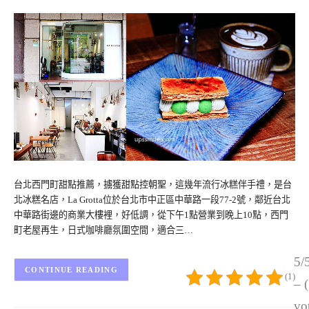
台北西門町甜點推薦，擄獲甜點控朝聖，這幾年流行冰糕伴手禮，是台
北冰糕名店，La Grotta位於台北市中正區中華路一段77-2號，鄰近台北
中華路街邊的商業大樓裡，好低調，從下午1點營業到晚上10點，西門
町老屋再生，日式咖啡廳氛圍空間，適合三…
5/
CONTINUE READING
(1)
– 
vo