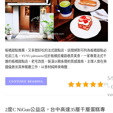
板橋甜點推薦，又多間好吃的法式甜點店，這間絕對可列為板橋甜點必
吃前三名，YUYU pâtisserie位於板橋民權路巷弄美食，一家專賣法式千
層的板橋甜點店，老宅改造，裝潢以韓系簡約質感風格，主理人曾在英
國倫敦米其林餐廳工作，以食材純粹來喚醒…
5/
CONTINUE READING
(1)
– 
vo
2度C NiGuo公益店，台中高達35層千層蛋糕專