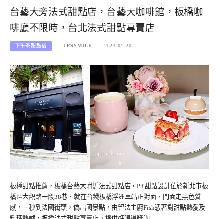
台藝大旁法式甜點店，台藝大咖啡館，板橋咖
啡廳不限時，台北法式甜點專賣店
下午茶甜點店
UPSSMILE
2023-01-20
板橋甜點推薦，板橋台藝大附近法式甜點店，P.f.甜點設計位於新北市板
橋區大觀路一段38巷，就在台鐵板橋浮洲車站正對面，門面走黑色質
感，一秒到法國街頭，偽出國景點，由留法主廚Fish憑著對甜點熱愛及
料理熱誠，板橋法式甜點專賣店，提供好喝得獎咖…