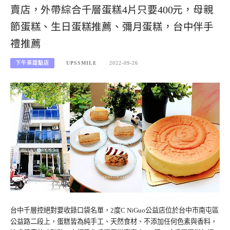
賣店，外帶綜合千層蛋糕4片只要400元，母親
節蛋糕、生日蛋糕推薦、彌月蛋糕，台中伴手
禮推薦
下午茶甜點店
UPSSMILE
2022-09-26
台中千層控絕對要收錄口袋名單，2度C NiGuo公益店位於台中市南屯區
公益路二段上，蛋糕皆為純手工、天然食材、不添加任何色素與香料，