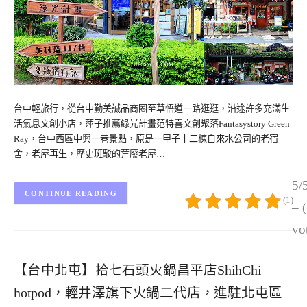
台中輕旅行，從台中勤美誠品商圈至草悟道一路逛逛，沿途許多充滿生
活氣息文創小店，萍子推薦綠光計畫范特喜文創聚落Fantasystory Green
Ray，台中西區中興一巷景點，原是一甲子十二棟自來水公司的老宿
舍，老屋再生，歷史斑駁的荒廢老屋…
5/
CONTINUE READING
(1)
– 
vo
【台中北屯】拾七石頭火鍋昌平店ShihChi
hotpod，輕井澤旗下火鍋二代店，進駐北屯區