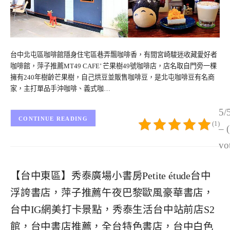
台中北屯區咖啡館隱身住宅區巷弄飄咖啡香，有間宮崎駿迷收藏愛好者
咖啡館，萍子推薦MT49 CAFE’ 芒果樹49號咖啡店，店名取自門旁一棵
擁有240年樹齡芒果樹，自己烘豆並販售咖啡豆，是北屯咖啡豆有名商
家，主打單品手沖咖啡、義式咖…
5/
CONTINUE READING
(1)
– 
vo
【台中東區】秀泰廣場小書房Petite étude台中
浮誇書店，萍子推薦午夜巴黎歐風豪華書店，
台中IG網美打卡景點，秀泰生活台中站前店S2
館，台中書店推薦，全台特色書店，台中白色