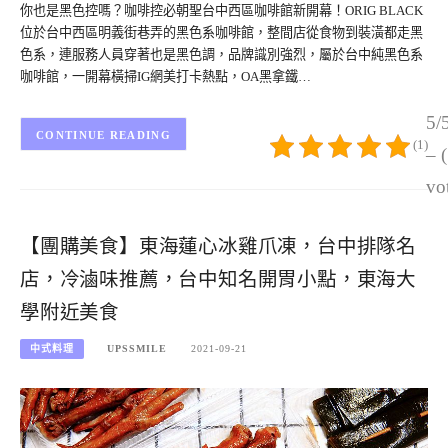
你也是黑色控嗎？咖啡控必朝聖台中西區咖啡館新開幕！ORIG BLACK
位於台中西區明義街巷弄的黑色系咖啡館，整間店從食物到裝潢都走黑
色系，連服務人員穿著也是黑色調，品牌識別強烈，屬於台中純黑色系
咖啡館，一開幕橫掃IG網美打卡熱點，OA黑拿鐵…
5/
CONTINUE READING
(1)
– 
vo
【團購美食】東海蓮心冰雞爪凍，台中排隊名
店，冷滷味推薦，台中知名開胃小點，東海大
學附近美食
中式料理
UPSSMILE
2021-09-21