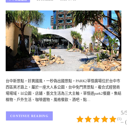
台中新景點，好異國風，一秒偽出國景點，PARK2草悟廣場位於台中市
西區英才路上，屬於一座大人系公園，台中免門票景點，複合式經營商
場場域，以公園、店鋪、藝文生活為三大主軸，草悟道park2餐廳，集結
植物、戶外生活、咖啡選物、風格餐飲、酒吧、點…
5/
CONTINUE READING
(1)
– 