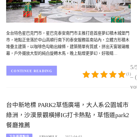
全台特色星巴克門市，星巴克泰安南門市主推打造首座夢幻積木城堡門
市，地點正坐落於中山高順行南下的泰安服務區南站內，立體方形積木
堆疊主建築，以咖啡色勾勒出線條，建築簡單有質感，拼出天窗玻璃帷
幕，戶外擺放大型的純白旋轉木馬，晚上點燈更夢幻，好吸睛…
5/
CONTINUE READING
(1)
– 
vo
台中新地標 PARK2草悟廣場，大人系公園城市
綠洲，沙漠景觀橫掃IG打卡熱點，草悟道park2
餐廳推薦
下午茶甜點店
UPSSMILE
2022-04-03