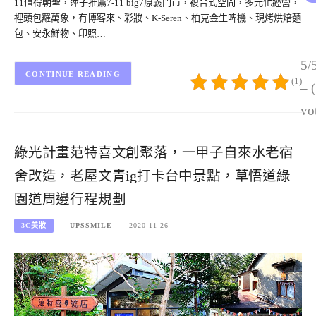
11值得朝聖，萍子推薦7-11 big7原義門市，複合式空間，多元化經營，
裡頭包羅萬象，有博客來、彩妝、K-Seren、柏克金生啤機、現烤烘焙麵
包、安永鮮物、印照…
5/
CONTINUE READING
(1)
– 
vo
綠光計畫范特喜文創聚落，一甲子自來水老宿
舍改造，老屋文青ig打卡台中景點，草悟道綠
園道周邊行程規劃
3C美妝
UPSSMILE
2020-11-26