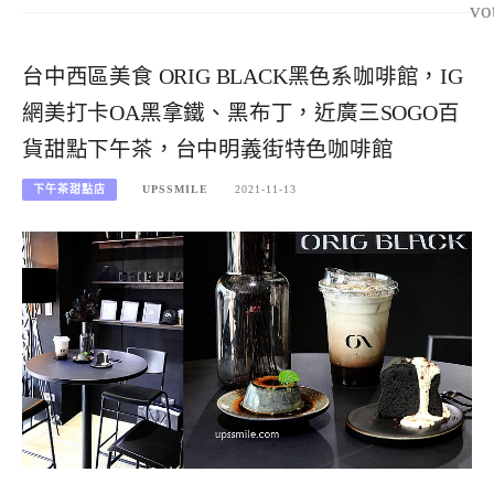
vo
台中西區美食 ORIG BLACK黑色系咖啡館，IG
網美打卡OA黑拿鐵、黑布丁，近廣三SOGO百
貨甜點下午茶，台中明義街特色咖啡館
下午茶甜點店
UPSSMILE
2021-11-13