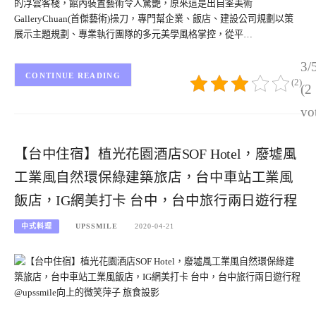
的浮雲客棧，館內裝置藝術令人驚艷，原來這是出自筌美術
GalleryChuan(首傑藝術)操刀，專門幫企業、飯店、建設公司規劃以策
展示主題規劃、專業執行團隊的多元美學風格掌控，從平…
3/
CONTINUE READING
(2)
(2
vo
【台中住宿】植光花園酒店SOF Hotel，廢墟風
工業風自然環保綠建築旅店，台中車站工業風
飯店，IG網美打卡 台中，台中旅行兩日遊行程
中式料理
UPSSMILE
2020-04-21