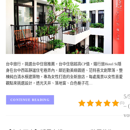
台中旅行，挑選台中住宿推薦，台中住宿超高CP值，嬉行旅Hotel Si隱
身在台中西區靜謐住宅巷弄內，鄰近勤美綠園道、范特喜文創聚落，整
棟純白清水模建築物，專為女性打造的全新旅店，每處風景以女性喜愛
觀點來挑選設計，透光天井、落地窗、白色梔子花…
5/
CONTINUE READING
(1)
– 
vo