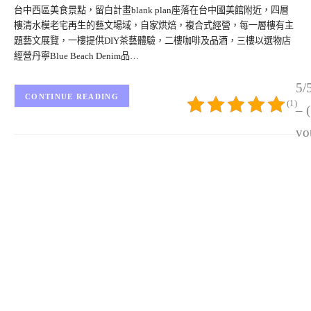
台中西區美食景點，留白計畫blank plan座落在台中國美館附近，四層
樓清水模老宅再生的藝文場域，自家烘焙，複合式經營，每一層樓有主
題藝文展覽，一樓提供DIY茶藝體驗，二樓咖啡及品酒，三樓以選物店
經營丹寧Blue Beach Denim品…
5/
CONTINUE READING
(1)
– 
vo