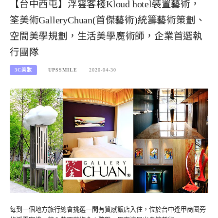
【台中西屯】浮雲客棧Kloud hotel裝置藝術，
筌美術GalleryChuan(首傑藝術)統籌藝術策劃、
空間美學規劃，生活美學魔術師，企業首選執
行團隊
3C美妝
UPSSMILE
2020-04-30
每到一個地方旅行總會挑選一間有質感飯店入住，位於台中逢甲商圈旁