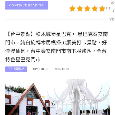
5/
CONTINUE READING
(1)
– 
vo
【台中景點】積木城堡星巴克， 星巴克泰安南
門市，純白旋轉木馬橫掃IG網美打卡景點，好
浪漫仙氣，台中泰安南門市南下服務區，全台
特色星巴克門市
下午茶甜點店
UPSSMILE
2023-12-29