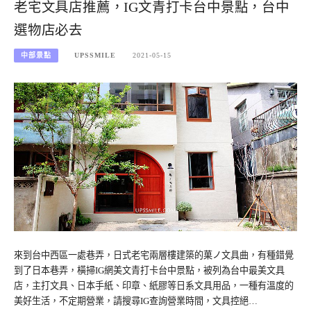
老宅文具店推薦，IG文青打卡台中景點，台中
選物店必去
中部景點
UPSSMILE
2021-05-15
來到台中西區一處巷弄，日式老宅兩層樓建築的菓ノ文具曲，有種錯覺
到了日本巷弄，橫掃IG網美文青打卡台中景點，被列為台中最美文具
店，主打文具、日本手紙、印章、紙膠等日系文具用品，一種有溫度的
美好生活，不定期營業，請搜尋IG查詢營業時間，文具控絕…