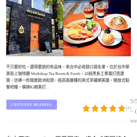
不只要好吃，還得要過的有品味，來台中必收錄口袋名單，位於台中華
美街上咖啡廳 Workshop Tea Room & Foods，以純黑系工業風打造建
築，彷彿一秒踏進歐洲街頭，挑高兩層樓的英式茶罐網美牆，開放式點
餐吧檯，橫掃IG網美打…
5/
CONTINUE READING
(1)
– 
vo