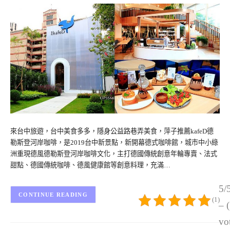
來台中旅遊，台中美食多多，隱身公益路巷弄美食，萍子推薦kafeD德
勒斯登河岸咖啡，是2019台中新景點，新開幕德式咖啡館，城市中小綠
洲重現德風德勒斯登河岸咖啡文化，主打德國傳統創意年輪專賣、法式
甜點、德國傳統咖啡、德風健康館等創意料理，充滿…
5/
CONTINUE READING
(1)
– 
vo