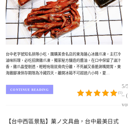
台中老字號知名排隊小吃，團購美食名店的東海蓮心冰雞爪凍，主打冷
滷味料理，必吃招牌雞爪凍，獨家秘方釀造的醬油，在口中保留了滷汁
香，雞爪晶瑩剔透，輕輕吮吸就骨肉分離，不死鹹又香脆涮嘴開胃，東
海雞腳凍保存期限為冷藏四天，離開冰箱不可超過六小時，夏…
5/
CONTINUE READING
(1)
– 
vo
【台中西區景點】菓ノ文具曲，台中最美日式