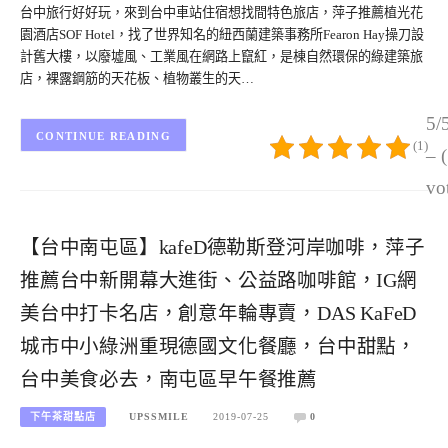
台中旅行好好玩，來到台中車站住宿想找間特色旅店，萍子推薦植光花
園酒店SOF Hotel，找了世界知名的紐西蘭建築事務所Fearon Hay操刀設
計舊大樓，以廢墟風、工業風在網路上竄紅，是棟自然環保的綠建築旅
店，裸露鋼筋的天花板、植物叢生的天…
5/
CONTINUE READING
(1)
– 
vo
【台中南屯區】kafeD德勒斯登河岸咖啡，萍子
推薦台中新開幕大進街、公益路咖啡館，IG網
美台中打卡名店，創意年輪專賣，DAS KaFeD
城市中小綠洲重現德國文化餐廳，台中甜點，
台中美食必去，南屯區早午餐推薦
下午茶甜點店
UPSSMILE
2019-07-25
0