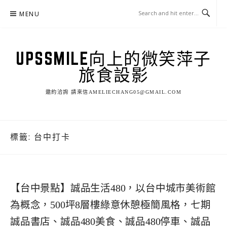
Skip
MENU
to
content
UPSSMILE向上的微笑萍子
旅食設影
邀約洽詢 請來信AMELIECHANG05@GMAIL.COM
標籤:
台中打卡
【台中景點】誠品生活480，以台中城市美術館
為概念，500坪8層樓綠意休憩極簡風格，七期
誠品書店、誠品480美食、誠品480停車、誠品