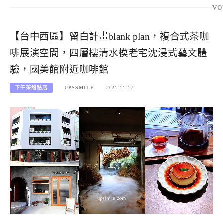
vo
【台中西區】留白計畫blank plan，複合式茶咖
啡展演空間，四層樓清水模老宅沈浸式藝文體
驗，國美館附近咖啡館
下午茶甜點店
UPSSMILE
2021-11-17