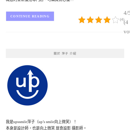
4/
CONTINUE READING
(4)
(4
vo
關於 萍子 介紹
我是upssmile萍子（up’s smile向上微笑）！
本身是設計師，也是向上微笑 旅食設影 攝影師。