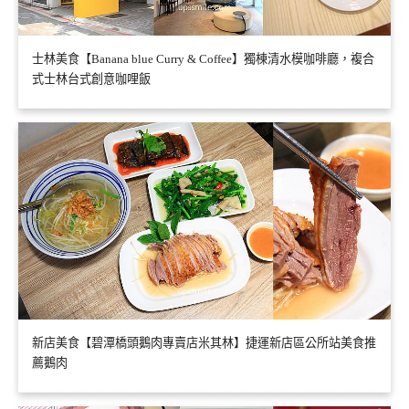
士林美食【Banana blue Curry & Coffee】獨棟清水模咖啡廳，複合
式士林台式創意咖哩飯
新店美食【碧潭橋頭鵝肉專賣店米其林】捷運新店區公所站美食推
薦鵝肉