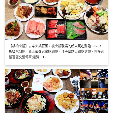
【板橋火鍋】吉哆火鍋百匯，被火鍋耽誤的超人氣吃到飽buffet，
板橋吃到飽，新北最強火鍋吃到飽，江子翠站火鍋吃到飽，吉哆火
鍋百匯交通停車(瀏覽：1)