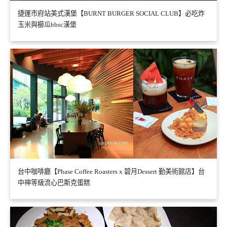
捷運市府站美式漢堡【BURNT BURGER SOCIAL CLUB】必吃炸
玉米與櫛瓜bbsc漢堡
台中咖啡廳【Phase Coffee Roasters x 碧月Dessert 勤美術館店】台
中神等級流心巴斯克蛋糕