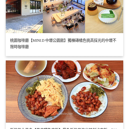
桃園咖啡廳【MINI.D 中壢公園館】獨棟磚橘色挑高採光的中壢不
限時咖啡廳