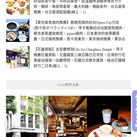
府站商業午餐，市府站美食，低溫爐烤頂級帶骨菲力牛
排、豬排、魚排等套餐、義大利麵、燉飯系列，台北美食
推薦，台北餐酒館餐廳(線上：1)
【東京美食燒肉推薦】敘敘苑燒肉初台Opera City分店
(叙々苑オペラシティ53F)，萍子推薦初台站敘敘苑燒肉，
都市美景盡收眼底，jojoen燒肉，日本東京約會景觀餐
廳，日式燒肉推薦，叙々苑東京，東京燒肉推薦，東京必
吃美食，東京自助行，東京美食推薦，東京景觀餐廳推
【花蓮景點】吉安慶修院Chi-An Chinghisu Temple，萍子
薦，初台站怎麼去(線上：1)
推薦花蓮景點，花蓮國家三級古蹟日式寺院，台灣好行花
東縱谷線第一站慶修院，花蓮日式佛寺建築，縱谷花蓮線
好行二日劵(線上：1)
GA4熱門文章