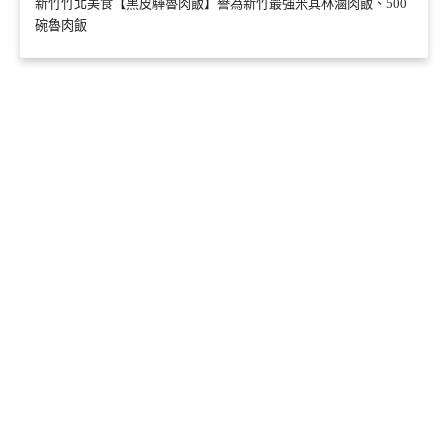
新竹竹北美食【黑皮驊魯肉飯】譽為新竹最強米其林滷肉飯、500
碗魯肉飯