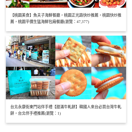
【桃園美食】魚夫子海鮮餐廳，桃園正光路快炒推薦，桃園快炒推
薦，桃園平價生猛海鮮包廂餐廳(瀏覽：47,377)
台北永康街東門站伴手禮【甜滿牛軋餅】韓國人來台必買台灣牛軋
餅，台北伴手禮推薦(瀏覽：1)