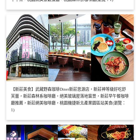
【新莊美食】武藏野森珈琲Diner新莊思源店，新莊神等級好吃舒
芙蕾，新莊森林系咖啡廳，絕美玻璃屋落地窗景，新莊早午餐咖啡
廳推薦，新莊網美咖啡廳，桃園機捷新北產業園區站美食(瀏覽：
1)