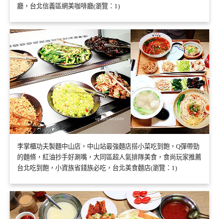
廳，台北信義區網美咖啡廳(瀏覽：1)
李掌櫃功夫製麵中山店，中山站最強麵店搭小菜吃到飽，Q彈帶勁
的麵條，紅油抄手好涮嘴，大同區超人氣排隊美食，食尚玩家推薦
台北吃到飽，小資族省錢族必吃，台北美食麵店(瀏覽：1)