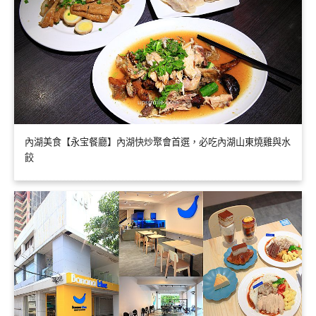
內湖美食【永宝餐廳】內湖快炒聚會首選，必吃內湖山東燒雞與水
餃