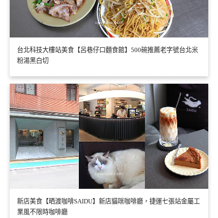
台北科技大樓站美食【呂巷仔口麵食館】500碗推薦老字號台北米
粉湯黑白切
新店美食【晒渡咖啡SAIDU】新店貓咪咖啡廳，捷運七張站金屬工
業風不限時咖啡廳