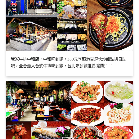
我家牛排中和店，中和吃到飽，360元享超過百道快炒甜點與自助
吧，全台最大台式牛排吃到飽，台北吃到飽推薦(瀏覽：1)