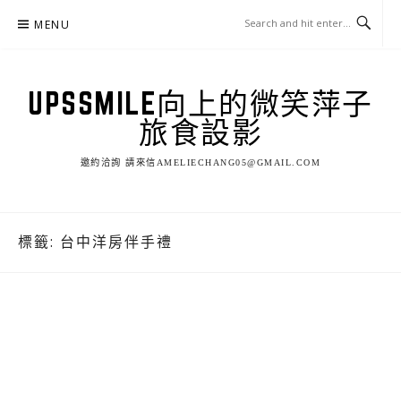
Skip
MENU
to
content
UPSSMILE向上的微笑萍子
旅食設影
邀約洽詢 請來信AMELIECHANG05@GMAIL.COM
標籤:
台中洋房伴手禮