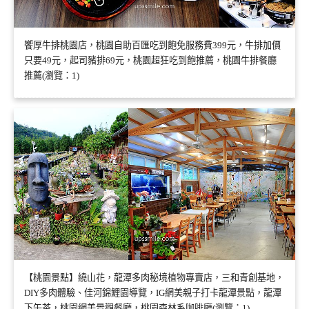
饗厚牛排桃園店，桃園自助百匯吃到飽免服務費399元，牛排加價
只要49元，起司豬排69元，桃園超狂吃到飽推薦，桃園牛排餐廳
推薦(瀏覽：1)
【桃園景點】繞山花，龍潭多肉秘境植物專賣店，三和青創基地，
DIY多肉體驗、佳河錦鯉園導覽，IG網美親子打卡龍潭景點，龍潭
下午茶，桃園網美景觀餐廳，桃園森林系咖啡廳(瀏覽：1)