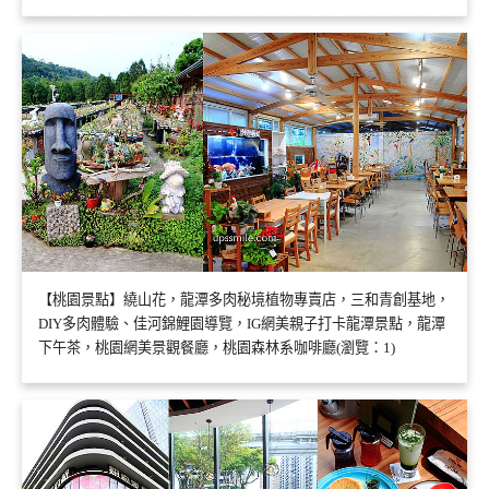
【桃園景點】繞山花，龍潭多肉秘境植物專賣店，三和青創基地，
DIY多肉體驗、佳河錦鯉園導覽，IG網美親子打卡龍潭景點，龍潭
下午茶，桃園網美景觀餐廳，桃園森林系咖啡廳(瀏覽：1)