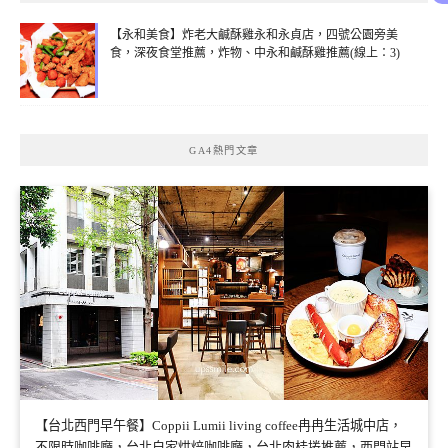
【永和美食】炸老大鹹酥雞永和永貞店，四號公園旁美
食，深夜食堂推薦，炸物、中永和鹹酥雞推薦(線上：3)
GA4熱門文章
【台北西門早午餐】Coppii Lumii living coffee冉冉生活城中店，
不限時咖啡廳，台北自家烘焙咖啡廳，台北肉桂捲推薦，西門站早