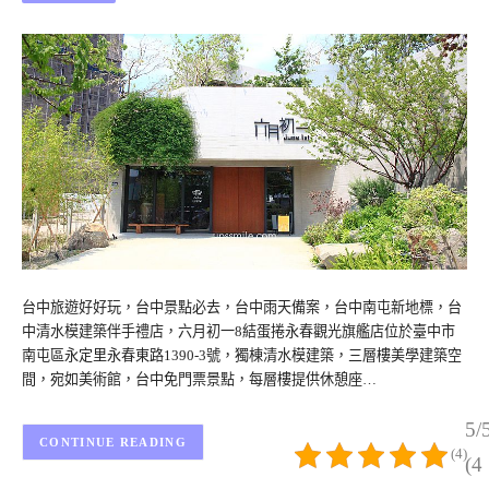
台中旅遊好好玩，台中景點必去，台中雨天備案，台中南屯新地標，台
中清水模建築伴手禮店，六月初一8結蛋捲永春觀光旗艦店位於臺中市
南屯區永定里永春東路1390-3號，獨棟清水模建築，三層樓美學建築空
間，宛如美術館，台中免門票景點，每層樓提供休憩座…
5/
CONTINUE READING
(4)
(4