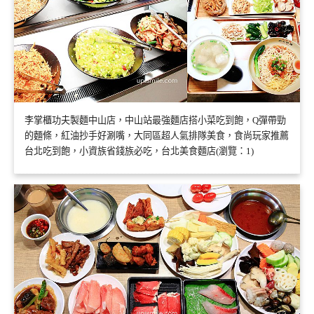
李掌櫃功夫製麵中山店，中山站最強麵店搭小菜吃到飽，Q彈帶勁
的麵條，紅油抄手好涮嘴，大同區超人氣排隊美食，食尚玩家推薦
台北吃到飽，小資族省錢族必吃，台北美食麵店(瀏覽：1)