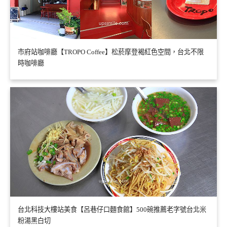
市府站咖啡廳【TROPO Coffee】松菸摩登褐紅色空間，台北不限
時咖啡廳
台北科技大樓站美食【呂巷仔口麵食館】500碗推薦老字號台北米
粉湯黑白切