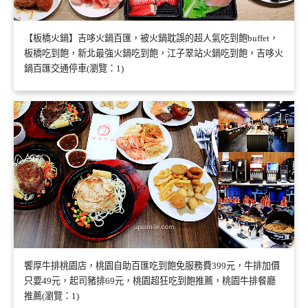
【板橋火鍋】吉哆火鍋百匯，被火鍋耽誤的超人氣吃到飽buffet，
板橋吃到飽，新北最強火鍋吃到飽，江子翠站火鍋吃到飽，吉哆火
鍋百匯交通停車(瀏覽：1)
饗厚牛排桃園店，桃園自助百匯吃到飽免服務費399元，牛排加價
只要49元，起司豬排69元，桃園超狂吃到飽推薦，桃園牛排餐廳
推薦(瀏覽：1)