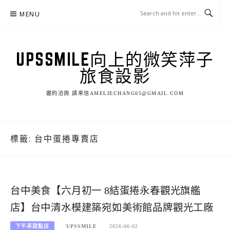
Skip
MENU
to
content
UPSSMILE向上的微笑萍子
旅食設影
邀約洽詢 請來信AMELIECHANG05@GMAIL.COM
標籤:
台中蛋捲專賣店
台中美食【六月初一 8結蛋捲永春觀光旗艦
店】台中清水模建築宛如美術館品牌觀光工廠
下午茶甜點店
UPSSMILE
2026-06-02