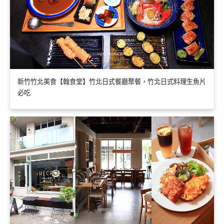
新竹竹北美食【翰食堂】竹北日式餐廳聚餐，竹北日式料理生魚片
必吃