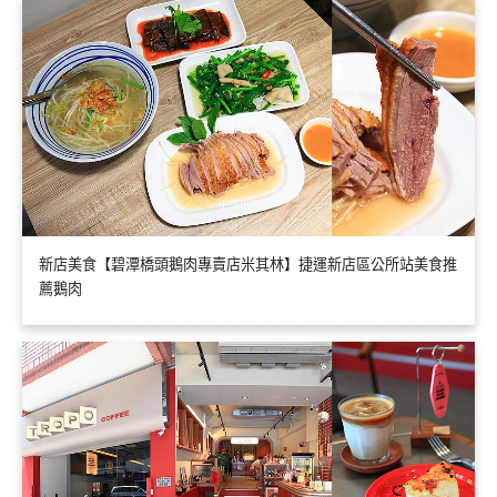
新店美食【碧潭橋頭鵝肉專賣店米其林】捷運新店區公所站美食推
薦鵝肉