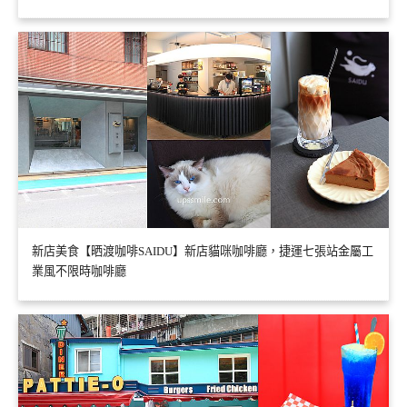
新店美食【晒渡咖啡SAIDU】新店貓咪咖啡廳，捷運七張站金屬工
業風不限時咖啡廳