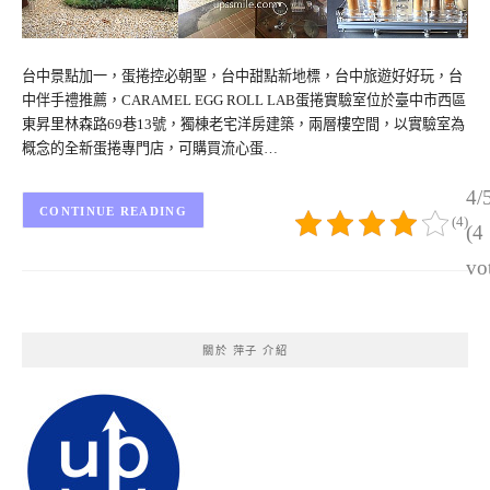
台中景點加一，蛋捲控必朝聖，台中甜點新地標，台中旅遊好好玩，台
中伴手禮推薦，CARAMEL EGG ROLL LAB蛋捲實驗室位於臺中市西區
東昇里林森路69巷13號，獨棟老宅洋房建築，兩層樓空間，以實驗室為
概念的全新蛋捲專門店，可購買流心蛋…
4/
CONTINUE READING
(4)
(4
vo
關於 萍子 介紹