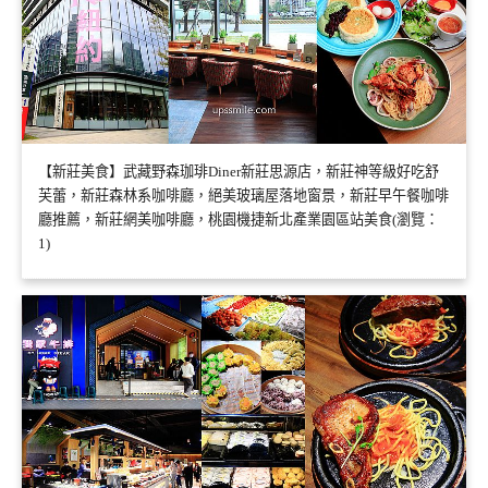
【新莊美食】武藏野森珈琲Diner新莊思源店，新莊神等級好吃舒
芙蕾，新莊森林系咖啡廳，絕美玻璃屋落地窗景，新莊早午餐咖啡
廳推薦，新莊網美咖啡廳，桃園機捷新北產業園區站美食(瀏覽：
1)