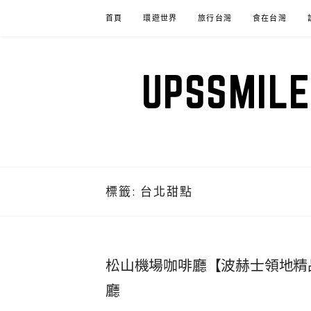
Skip
首頁
環遊世界
旅行台灣
食在台灣
to
content
UPSSM
標籤:
台北甜點
松山機場咖啡廳【波赫士領地精
廳