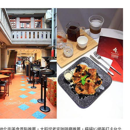
迪化街美食景點推薦，大稻埕老宅咖啡廳推薦，橫掃IG網美打卡台北