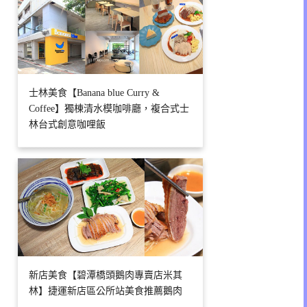
士林美食【Banana blue Curry &
Coffee】獨棟清水模咖啡廳，複合式士
林台式創意咖哩飯
新店美食【碧潭橋頭鵝肉專賣店米其
林】捷運新店區公所站美食推薦鵝肉