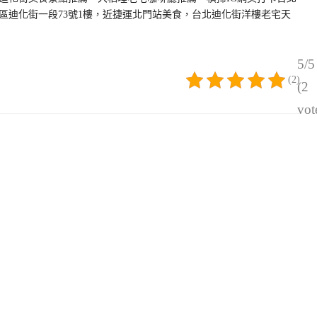
區迪化街一段73號1樓，近捷運北門站美食，台北迪化街洋樓老宅天
5/5
(2)
(2
vot