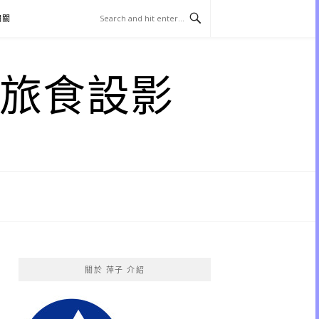
相關
子 旅食設影
關於 萍子 介紹