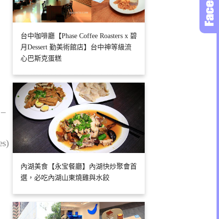
台中咖啡廳【Phase Coffee Roasters x 碧
月Dessert 勤美術館店】台中神等級流
心巴斯克蛋糕
 –
es)
內湖美食【永宝餐廳】內湖快炒聚會首
選，必吃內湖山東燒雞與水餃