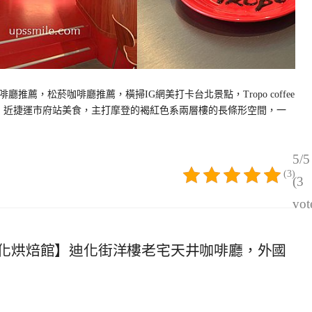
薦，松菸咖啡廳推薦，橫掃IG網美打卡台北景點，Tropo coffee
9號，近捷運市府站美食，主打摩登的褐紅色系兩層樓的長條形空間，一
5/5
(3)
(3
vot
化烘焙館】迪化街洋樓老宅天井咖啡廳，外國