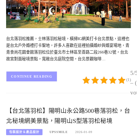
台北落羽松推薦，士林落羽松秘境，橫掃IG網美打卡台北景點，這裡也
是台北戶外婚禮打卡聖地，許多人喜歡在這裡拍攝婚紗與婚宴場地，青
青食尚花園會館落羽松位於臺北市士林區至善路二段266巷32號，台北
故宮對面秘境景點，寬敞台北庭院空間，台北景觀咖啡…
5/
CONTINUE READING
(1)
– 
vo
【台北落羽松】陽明山永公路500巷落羽松，台
北秘境網美景點，陽明山S型落羽松秘境
包裝設計＆產品設計
UPSSMILE
2026-01-09