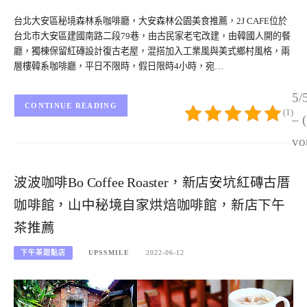
台北大安區秘境森林系咖啡廳，大安森林公園美食推薦，2J CAFE位於
台北市大安區建國南路二段79巷，由古民家老宅改建，由韓國人開的餐
廳，獨棟保留紅磚設計復古老屋，混搭加入工業風與美式鄉村風格，兩
層樓韓系咖啡廳，平日不限時，假日限時4小時，宛…
5/
CONTINUE READING
(1)
– 
vo
波波咖啡Bo Coffee Roaster，新店安坑紅磚古厝
咖啡館，山中秘境自家烘焙咖啡館，新店下午
茶推薦
下午茶甜點店
UPSSMILE
2022-06-12