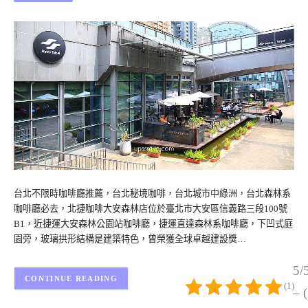
台北不限時咖啡廳推薦，台北秘境咖啡，台北城市中綠洲，台北森林系
咖啡廳必去，北捷咖啡大安森林店位於臺北市大安區信義路三段100號
B1，近捷運大安森林公園站咖啡廳，捷運直達森林系咖啡廳，下凹式庭
園旁，玻璃拱形結構是建築特色，曾榮獲全球卓越建設獎…
5/
CONTINUE READING
(1)
– 