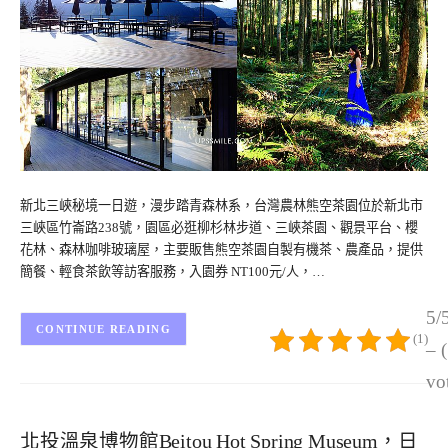
新北三峽秘境一日遊，漫步踏青森林系，台灣農林熊空茶園位於新北市
三峽區竹崙路238號，園區必逛柳杉林步道、三峽茶園、觀景平台、櫻
花林、森林咖啡玻璃屋，主要販售熊空茶園自製有機茶、農產品，提供
簡餐、輕食茶飲等訪客服務，入園券 NT100元/人，…
5/
CONTINUE READING
(1)
– 
vo
北投溫泉博物館Beitou Hot Spring Museum，日