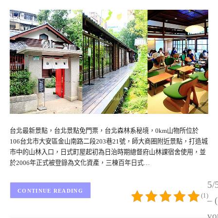
台北最新景點，台北景點免門票，台北森林系秘境，0km山物所位於
106台北市大安區金山南路二段203巷21號，師大商圈附近景點，打造城
市中的山林入口，日式町屋起初為日治時期總督府山林課宿舍使用，並
於2006年正式被登錄為文化資產，三棟百年日式…
5/
CONTINUE READING
(1)
– 
vo