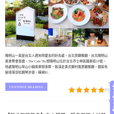
陽明山一直是台北人週末時愛去的好去處，台北景觀餐廳，台北陽明山
美食聚會首選，The Cafe’ By想陽明山位於台北市士林區國泰街10號，
地處陽明山草山小鎮美軍宿舍群，裝潢走美式鄉村風景觀餐廳，園區有
秘境落羽松鋼琴步道，橫掃IG…
5/
CONTINUE READING
(1)
– 
vo