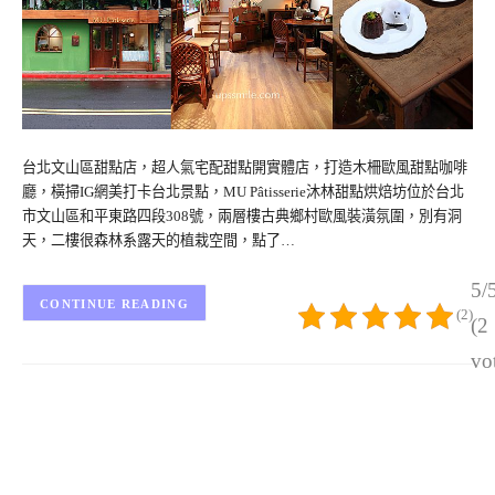
台北文山區甜點店，超人氣宅配甜點開實體店，打造木柵歐風甜點咖啡
廳，橫掃IG網美打卡台北景點，MU Pâtisserie沐林甜點烘焙坊位於台北
市文山區和平東路四段308號，兩層樓古典鄉村歐風裝潢氛圍，別有洞
天，二樓很森林系露天的植栽空間，點了…
5/
CONTINUE READING
(2)
(2
vo