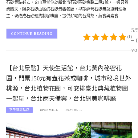
石碇景點必去，文山草堂位於新北市石碇區碇格路二段2號，一週只營
業四天，隱身石碇山區的石碇景觀餐廳，早期經營石碇無菜單料理為
主，現改成石碇預約制咖啡廳，提供好喝的台灣茶，蔬食與素食…
5/
CONTINUE READING
(1)
– 
vo
【台北景點】天使生活館，台北莫內秘密花
園，門票150元有壺花茶或咖啡，城市秘境世外
桃源，台北植物花園，可安排臺北典藏植物園
一起玩，台北雨天備案，台北網美咖啡廳
下午茶甜點店
UPSSMILE
2024-05-17