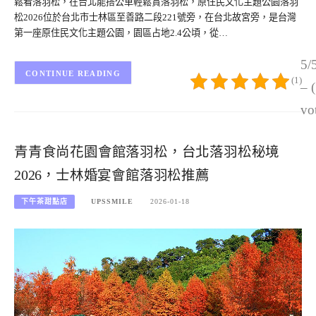
鬆看落羽松，在台北能搭公車輕鬆賞落羽松，原住民文化主題公園落羽
松2026位於台北市士林區至善路二段221號旁，在台北故宮旁，是台灣
第一座原住民文化主題公園，園區占地2.4公頃，從…
5/
CONTINUE READING
(1)
– 
vo
青青食尚花園會館落羽松，台北落羽松秘境
2026，士林婚宴會館落羽松推薦
下午茶甜點店
UPSSMILE
2026-01-18