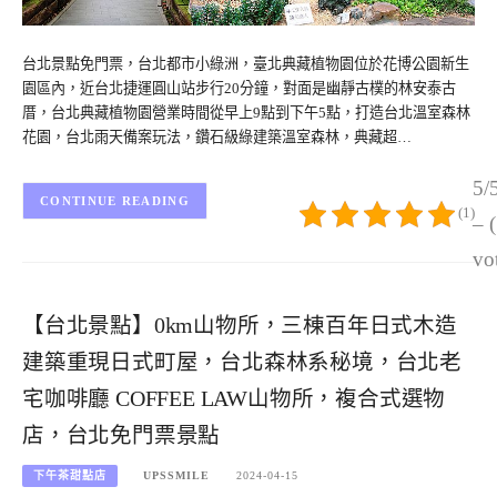
台北景點免門票，台北都市小綠洲，臺北典藏植物園位於花博公園新生
園區內，近台北捷運圓山站步行20分鐘，對面是幽靜古樸的林安泰古
厝，台北典藏植物園營業時間從早上9點到下午5點，打造台北溫室森林
花園，台北雨天備案玩法，鑽石級綠建築溫室森林，典藏超…
5/
CONTINUE READING
(1)
– 
vo
【台北景點】0km山物所，三棟百年日式木造
建築重現日式町屋，台北森林系秘境，台北老
宅咖啡廳 COFFEE LAW山物所，複合式選物
店，台北免門票景點
下午茶甜點店
UPSSMILE
2024-04-15