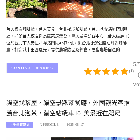
台大校園咖啡廳，台大美食，台北秘境咖啡廳，台北基隆路庭院咖啡
廳，好多台大校友與長輩來這聚會，臺大農場訪客中心（台大綠房子）
位於台北市大安區基隆路四段42巷5號，近台北捷運公館站附近咖啡
廳，打造城市田園風光，提供農場飲品及輕食，展售農場自產的…
5/
CONTINUE READING
(1)
– 
vo
貓空找茶屋，貓空景觀茶餐廳，外國觀光客推
薦台北泡茶，貓空站纜車101美景近在咫尺
下午茶甜點店
UPSSMILE
2025-08-17