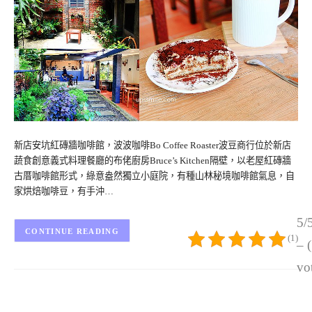
新店安坑紅磚牆咖啡館，波波咖啡Bo Coffee Roaster波豆商行位於新店
蔬食創意義式料理餐廳的布佬廚房Bruce’s Kitchen隔壁，以老屋紅磚牆
古厝咖啡館形式，綠意盎然獨立小庭院，有種山林秘境咖啡館氣息，自
家烘焙咖啡豆，有手沖…
5/
CONTINUE READING
(1)
– 
vo