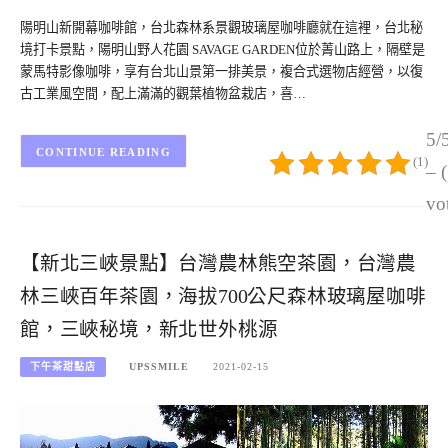
陽明山新開幕咖啡館，台北森林系景觀玻璃屋咖啡廳就在這裡，台北秘
境打卡景點，陽明山野人花園 SAVAGE GARDEN位於菁山路上，隔壁是
蒙馬特影像咖啡，享有台北山景第一排美景，複合式選物店經營，以復
古工業風空間，配上滿滿的觀葉植物盆栽店，喜…
5/
CONTINUE READING
(1)
– 
vo
【新北三峽景點】台灣農林熊空茶園，台灣農
林三峽百年茶園，海拔700公尺森林玻璃屋咖啡
館，三峽秘境，新北世外桃源
下午茶甜點店
UPSSMILE
2021-02-15