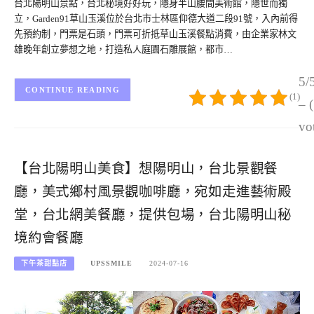
台北陽明山景點，台北秘境好好玩，隱身半山腰間美術館，隱世而獨
立，Garden91草山玉溪位於台北市士林區仰德大道二段91號，入內前得
先預約制，門票是石頭，門票可折抵草山玉溪餐點消費，由企業家林文
雄晚年創立夢想之地，打造私人庭園石雕展館，都市…
5/
CONTINUE READING
(1)
– 
vo
【台北陽明山美食】想陽明山，台北景觀餐
廳，美式鄉村風景觀咖啡廳，宛如走進藝術殿
堂，台北網美餐廳，提供包場，台北陽明山秘
境約會餐廳
下午茶甜點店
UPSSMILE
2024-07-16