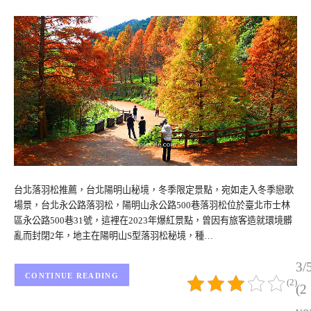
台北落羽松推薦，台北陽明山秘境，冬季限定景點，宛如走入冬季戀歌
場景，台北永公路落羽松，陽明山永公路500巷落羽松位於臺北市士林
區永公路500巷31號，這裡在2023年爆紅景點，曾因有旅客造就環境髒
亂而封閉2年，地主在陽明山S型落羽松秘境，種…
3/
CONTINUE READING
(2)
(2