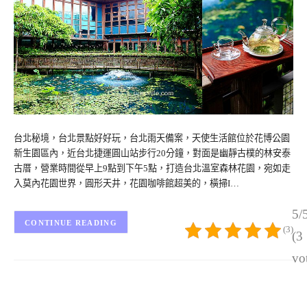
台北秘境，台北景點好好玩，台北雨天備案，天使生活館位於花博公園
新生園區內，近台北捷運圓山站步行20分鐘，對面是幽靜古樸的林安泰
古厝，營業時間從早上9點到下午5點，打造台北溫室森林花園，宛如走
入莫內花園世界，圓形天井，花園咖啡館超美的，橫掃I…
5/
CONTINUE READING
(3)
(3
vo