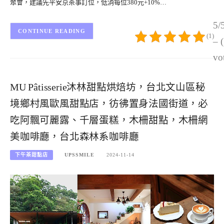
聚會，建議先平安京茶事訂位，低消每位380元+10%…
5/
CONTINUE READING
(1)
– 
vo
MU Pâtisserie沐林甜點烘焙坊，台北文山區秘
境鄉村風歐風甜點店，彷彿置身法國街道，必
吃阿飄可麗露、千層蛋糕，木柵甜點，木柵網
美咖啡廳，台北森林系咖啡廳
下午茶甜點店
UPSSMILE
2024-11-14