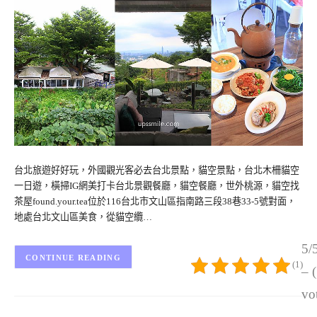
台北旅遊好好玩，外國觀光客必去台北景點，貓空景點，台北木柵貓空
一日遊，橫掃IG網美打卡台北景觀餐廳，貓空餐廳，世外桃源，貓空找
茶屋found.your.tea位於116台北市文山區指南路三段38巷33-5號對面，
地處台北文山區美食，從貓空纜…
5/
CONTINUE READING
(1)
– 
vo