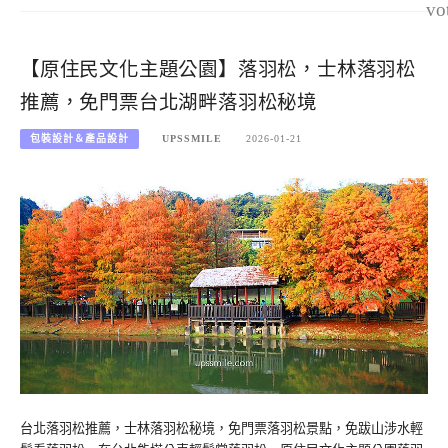
vo
【原住民文化主題公園】落羽松，士林落羽松
推薦，免門票台北湖畔落羽松秘境
包裝設計＆產品設計
UPSSMILE
2026-01-21
台北落羽松推薦，士林落羽松秘境，免門票落羽松景點，免跋山涉水輕