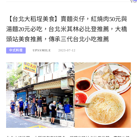
vo
【台北大稻埕美食】賣麵炎仔，紅燒肉50元與
湯麵20元必吃，台北米其林必比登推薦，大橋
頭站美食推薦，傳承三代台北小吃推薦
中式料理
UPSSMILE
2023-07-12