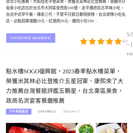
台北小吃推薦，大稻埕老字號美食，榮獲米其林必比登推薦，賣麵炎仔
金泉小吃店位於台北市大同區安西街106號，走平價庶民古早味小吃，
台式中式早午餐，傳承三代，不管平日假日都得排隊，台北排隊小吃名
店，必點招牌湯麵20元、紅燒肉50元、雞肉小份100…
5/
CONTINUE READING
(1)
– 
vo
點水樓SOGO復興館，2023春季點水樓菜單，
榮獲米其林必比登推介五星冠軍、康熙來了大
力推薦台灣餐館評鑑五顆星，台北東區美食，
政商名流宴客餐廳推薦
下午茶甜點店
UPSSMILE
2023-04-17