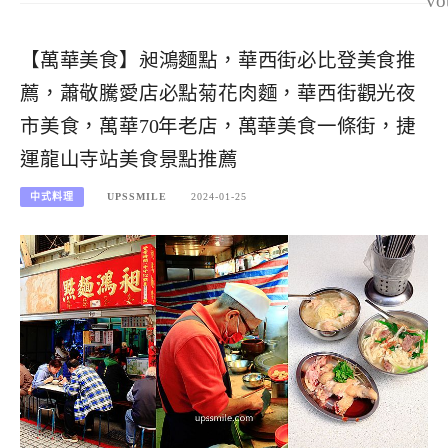
vo
【萬華美食】昶鴻麵點，華西街必比登美食推
薦，蕭敬騰愛店必點菊花肉麵，華西街觀光夜
市美食，萬華70年老店，萬華美食一條街，捷
運龍山寺站美食景點推薦
中式料理
UPSSMILE
2024-01-25