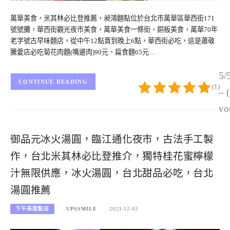
萬華美食，米其林必比登推薦，昶鴻麵點位於台北市萬華區華西街171
號號攤，華西街觀光夜市美食，萬華美食一條街，銅板美食，萬華70年
老字號古早味麵店，從中午12點賣到晚上6點，華西街必吃，這是蕭敬
騰愛店必吃菊花肉麵(嘴邊肉)90元、扁食麵65元…
5/
CONTINUE READING
(1)
– 
vo
御品元冰火湯圓，臨江通化夜市，古法手工製
作，台北米其林必比登推介，獨特桂花蜜檸檬
汁無限供應，冰火湯圓，台北甜品必吃，台北
湯圓推薦
下午茶甜點店
UPSSMILE
2023-12-02