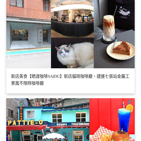
新店美食【晒渡咖啡SAIDU】新店貓咪咖啡廳，捷運七張站金屬工
業風不限時咖啡廳