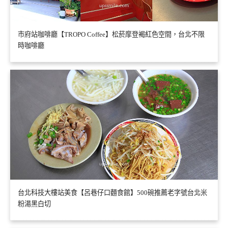
市府站咖啡廳【TROPO Coffee】松菸摩登褐紅色空間，台北不限
時咖啡廳
台北科技大樓站美食【呂巷仔口麵食館】500碗推薦老字號台北米
粉湯黑白切