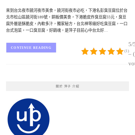
來到台北夜市饒河夜市美食，饒河街夜市必吃，下港名彭臭豆腐位於台
北市松山區饒河街189號，銅板價美食，下港脆皮炸臭豆腐55元，臭豆
腐外層是酥脆皮，內軟多汁，獨家秘方，台北神等級好吃臭豆腐，一口
台式泡菜，一口臭豆腐，好銷魂，是萍子目前心中台北好…
5/
CONTINUE READING
(1)
– 
vo
關於 萍子 介紹