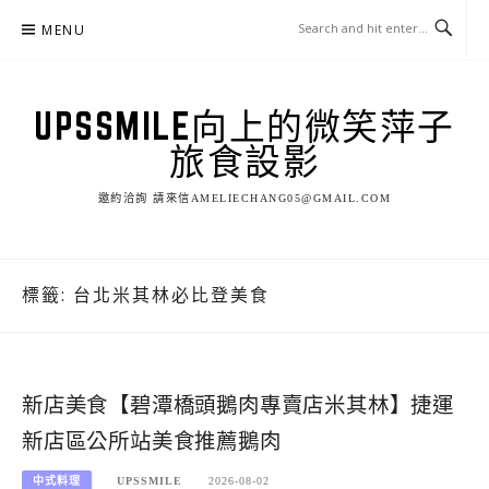
Skip
MENU
to
content
UPSSMILE向上的微笑萍子
旅食設影
邀約洽詢 請來信AMELIECHANG05@GMAIL.COM
標籤:
台北米其林必比登美食
新店美食【碧潭橋頭鵝肉專賣店米其林】捷運
新店區公所站美食推薦鵝肉
中式料理
UPSSMILE
2026-08-02