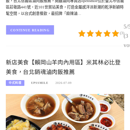
飯，台北信義區滷肉飯推薦，開囍滷肉專賣店opensmile位於臺北市信義
區莊敬路441號，近101世貿站美食，打造金屬感洋派新潮的乾淨新穎時
髦空間，以台式創意餐飲，最招牌「麻辣滷…
5/
CONTINUE READING
(3)
(3
vo
新店美食【賴岡山羊肉內用區】米其林必比登
美食，台北銷魂滷肉飯推薦
中式料理
UPSSMILE
2026-07-09