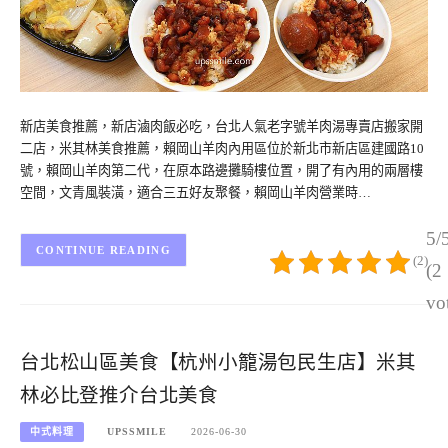
新店美食推薦，新店滷肉飯必吃，台北人氣老字號羊肉湯專賣店搬家開
二店，米其林美食推薦，賴岡山羊肉內用區位於新北市新店區建國路10
號，賴岡山羊肉第二代，在原本路邊攤騎樓位置，開了有內用的兩層樓
空間，文青風裝潢，適合三五好友聚餐，賴岡山羊肉營業時…
5/
CONTINUE READING
(2)
(2
vo
台北松山區美食【杭州小籠湯包民生店】米其
林必比登推介台北美食
中式料理
UPSSMILE
2026-06-30