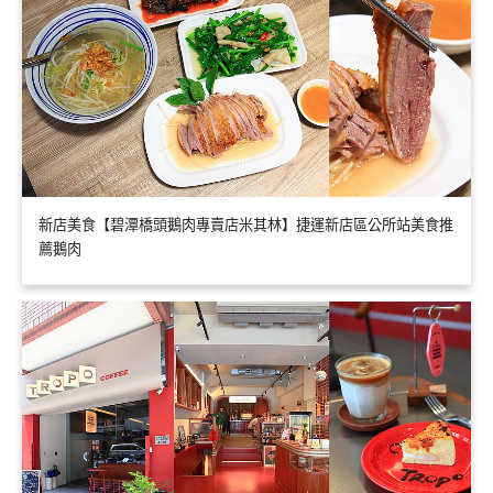
新店美食【碧潭橋頭鵝肉專賣店米其林】捷運新店區公所站美食推
薦鵝肉