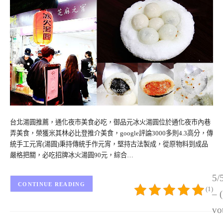
台北湯圓推薦，通化夜市美食必吃，御品元冰火湯圓位於通化夜市內巷
弄美食，榮獲米其林必比登推介美食，google評論3000多則4.3高分，傳
統手工元宵(湯圓)秉持傳統手作元宵，堅持古法製成，從原物料到成品
嚴格把關，必吃招牌冰火湯圓90元，綜合…
5/
CONTINUE READING
(1)
– 
vo