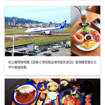
松山機場咖啡廳【波赫士領地精品咖啡館民族店】看飛機景觀台北
早午餐咖啡廳