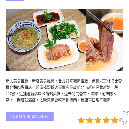
新北美食推薦，新店美食推薦，台北好吃鵝肉推薦，榮獲米其林必比登
推介鵝肉專賣店，碧潭橋頭鵝肉專賣店位於新北市新店區北新路一段
127號，近捷運新店區公所站美食，還未開門營業，絡繹不絕排隊人
潮，一開店就滿店，太晚來還會吃不到鵝肉，新店當日現宰鵝肉…
5/
CONTINUE READING
(2)
(2