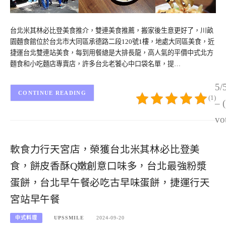
台北米其林必比登美食推介，雙連美食推薦，搬家後生意更好了，川畝
園麵食館位於台北市大同區承德路二段120號1樓，地處大同區美食，近
捷運台北雙連站美食，每到用餐總是大排長龍，高人氣的平價中式北方
麵食和小吃麵店專賣店，許多台北老饕心中口袋名單，提…
5/
CONTINUE READING
(1)
– 
vo
軟食力行天宮店，榮獲台北米其林必比登美
食，餅皮香酥Q嫩創意口味多，台北最強粉漿
蛋餅，台北早午餐必吃古早味蛋餅，捷運行天
宮站早午餐
中式料理
UPSSMILE
2024-09-20