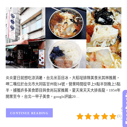
炎炎夏日就想吃涼消暑，台北米苔目冰，大稻埕排隊美食米其林推薦，
呷二嘴位於台北市大同區甘州街34號，營業時間從早上9點半到晚上5點
半，擄獲許多美食節目與食尚玩家推薦，夏天來天天大排長龍，1954年
開業至今，台北一甲子美食，google評論20…
5/
CONTINUE READING
(1)
– 