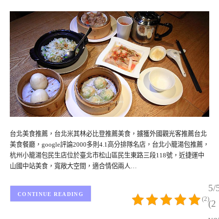
台北美食推薦，台北米其林必比登推薦美食，擄獲外國觀光客推薦台北
美食餐廳，google評論2000多則4.1高分排隊名店，台北小籠湯包推薦，
杭州小籠湯包民生店位於臺北市松山區民生東路三段118號，近捷運中
山國中站美食，寬敞大空間，適合情侶兩人…
5/
CONTINUE READING
(2)
(2