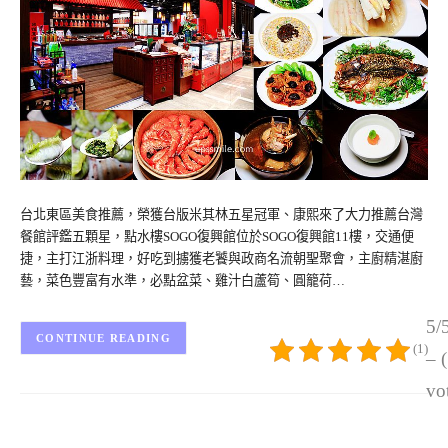
台北東區美食推薦，榮獲台版米其林五星冠軍、康熙來了大力推薦台灣
餐館評鑑五顆星，點水樓SOGO復興館位於SOGO復興館11樓，交通便
捷，主打江浙料理，好吃到擄獲老饕與政商名流朝聖聚會，主廚精湛廚
藝，菜色豐富有水準，必點盆菜、雞汁白蘆筍、圓籠荷…
5/
CONTINUE READING
(1)
– 
vo