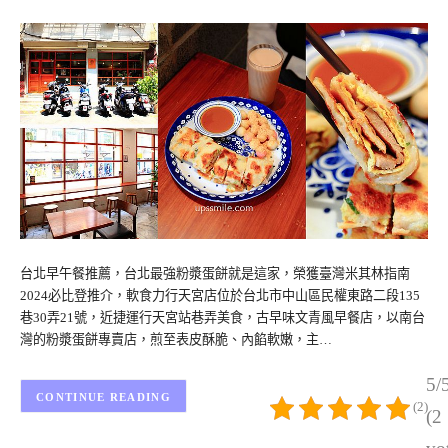
台北早午餐推薦，台北最強粉漿蛋餅就是這家，榮獲臺灣米其林指南
2024必比登推介，軟食力行天宮店位於台北市中山區民權東路二段135
巷30弄21號，近捷運行天宮站巷弄美食，古早味文青風早餐店，以南台
灣的粉漿蛋餅專賣店，煎至表皮酥脆、內餡軟嫩，主…
5/
CONTINUE READING
(2)
(2