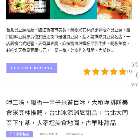
台北臭豆腐推薦，臨江街夜市美食，榮獲米其林必比登推介臭豆腐，雅
口麻辣豆腐專賣位於臨江夜市最強臭豆腐，超人氣排隊臭豆腐名店，一
店面複合式經營，天香臭豆腐、麻辣鴨血與鐵板平價牛排，銅板美食，
必吃炸天香臭豆腐75元，一份三塊，外皮炸的酥脆，內部軟…
5/
CONTINUE READING
(1)
– 
vo
呷二嘴，飄香一甲子米苔目冰，大稻埕排隊美
食米其林推薦，台北冰涼消暑甜品，台北大同
區下午茶，大稻埕美食地圖，古早味甜品
下午茶甜點店
UPSSMILE
2023-09-14