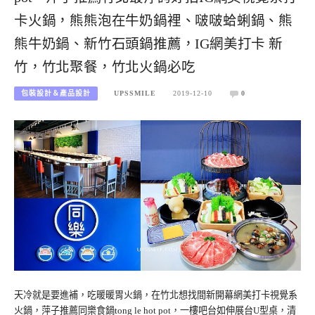
卡火鍋，熊熊泡在牛奶鍋裡、啵啵蛤蜊鍋、熊
熊牛奶鍋、新竹石頭鍋推薦，IG網美打卡 新
竹，竹北聚餐，竹北火鍋必吃
包裝設計＆產品設計
UPSSMILE
2019-12-10
0
天冷就是要進補，吃暖暖胃火鍋，在竹北想找間新開幕網美打卡視覺系
火鍋，萍子推薦同樂食鍋tong le hot pot，一樓吧台如伸展台U型桌，清