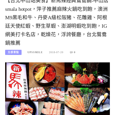
【台北中山站美食】新馬辣經典鴛鴦鍋-中山店
smala hotpot，萍子推薦麻辣火鍋吃到飽，澳洲
M9黑毛和牛、丹麥A級松阪豬、花雕雞、阿根
廷天使紅蝦、野生草蝦、澎湖明蝦吃到飽，IG
網美打卡名店，乾燥花，浮誇餐廳，台北鴛鴦
鍋推薦
北部景點
UPSSMILE
2018-07-20
0