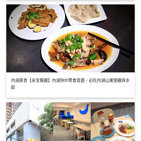
內湖美食【永宝餐廳】內湖快炒聚會首選，必吃內湖山東燒雞與水
餃