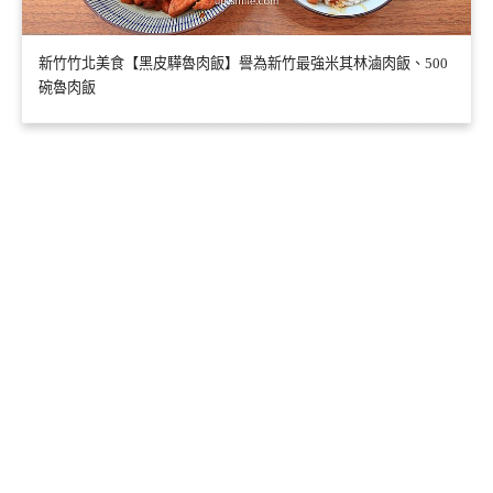
新竹竹北美食【黑皮驊魯肉飯】譽為新竹最強米其林滷肉飯、500
碗魯肉飯