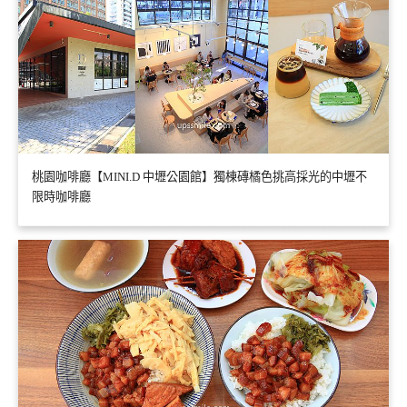
桃園咖啡廳【MINI.D 中壢公園館】獨棟磚橘色挑高採光的中壢不
限時咖啡廳