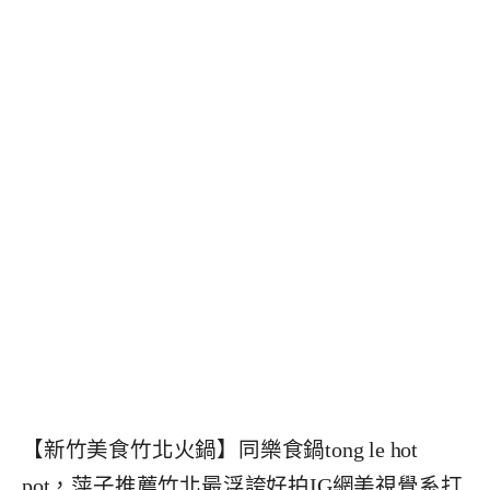
【新竹美食竹北火鍋】同樂食鍋tong le hot
pot，萍子推薦竹北最浮誇好拍IG網美視覺系打