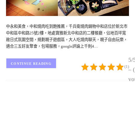
中永和美食，中和燒肉吃到飽推薦，千兵衛燒肉鍋物中和店位於新北市
中和區中和路25號2樓，地處寶雅新北中和店的二樓餐廳，佔地百坪寬
敞日式氛圍空間，規劃親子遊戲區，大人吃燒肉聊天，親子自由玩樂，
適合三五好友聚會，包場服務，google評論上千則4…
5/
CONTINUE READING
(1)
– 
vo