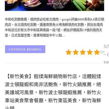
中和吃到飽推薦，燒肉控必吃新北燒肉，google評論6000多則4.8高分燒
肉店，台北燒肉吃到飽，捷運南勢角火烤海鮮燒肉吃到飽，胖肚肚燒肉
中和店位於新北市中和區興南路一段7號，網友評價超高CP值的燒肉天
堂，日式氛圍空間，營業時間從中午12點…
5/
CONTINUE READING
(1)
– 
vo
【新竹美食】餖煣海鮮鍋物新竹店，活體餖煣
波士頓龍蝦和南非活鮑魚，新竹火鍋推薦，絕
美護城河風景，新竹波士頓龍蝦推薦，新竹火
車站美食聚會餐廳，新竹東區美食，新竹海鮮
火鍋