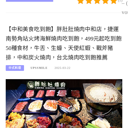
(1)
– 
vo
【中和美食吃到飽】胖肚肚燒肉中和店，捷運
南勢角站火烤海鮮燒肉吃到飽，499元起吃到飽
50種食材，牛舌、生蠔、天使紅蝦、戰斧豬
排，中和炭火燒肉，台北燒肉吃到飽推薦
中式料理
UPSSMILE
2025-03-22