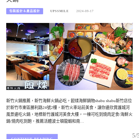
包裝設計＆產品設計
UPSSMILE
2024-09-17
新竹火鍋推薦，新竹海鮮火鍋必吃，餖煣海鮮鍋物shabu shabu新竹店位
於新竹市東區勝利路24號2樓，新竹火車站前美食，讓你邊欣賞護城河
風景邊吃火鍋，地標新竹護城河美食大樓，一棟可吃到燒肉定食/海鮮火
鍋/燒肉吃到飽，推薦活體波士頓龍蝦和南…
5/