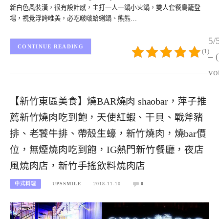
新白色風裝潢，很有設計感，主打一人一鍋小火鍋，雙人套餐鳥籠登
場，視覺浮誇唯美，必吃啵啵蛤蜊鍋、熊熊…
5/
CONTINUE READING
(1)
– 
vo
【新竹東區美食】燒BAR燒肉 shaobar，萍子推
薦新竹燒肉吃到飽，天使紅蝦、干貝、戰斧豬
排、老饕牛排、帶殼生蠔，新竹燒肉，燒bar價
位，無煙燒肉吃到飽，IG熱門新竹餐廳，夜店
風燒肉店，新竹手搖飲料燒肉店
中式料理
UPSSMILE
2018-11-10
0