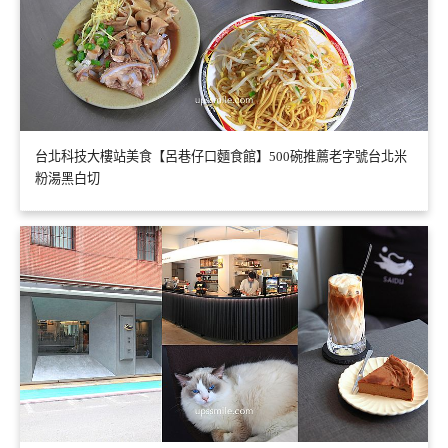
台北科技大樓站美食【呂巷仔口麵食館】500碗推薦老字號台北米
粉湯黑白切