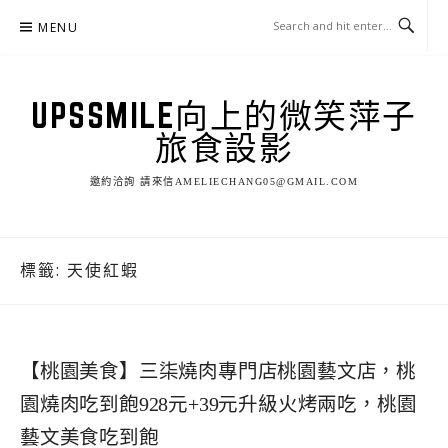
Skip
MENU
to
content
UPSSMILE向上的微笑萍子
旅食設影
邀約洽詢 請來信AMELIECHANG05@GMAIL.COM
標籤:
天使紅蝦
【桃園美食】三柒燒肉專門店桃園藝文店，桃
園燒肉吃到飽928元+39元升級火烤兩吃，桃園
藝文美食吃到飽