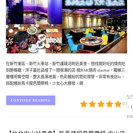
在新竹東區、新竹火車站、新竹護城河附近美食，想找間好吃的燒肉吃
到飽餐廳，萍子最近品嚐了一間很潮的店-燒BAR燒肉 shaobar，獨棟三
層樓用餐空間，整大面落地窗，色彩繽紛的霓虹燈管，非常有夜店fu，
搭配繽紛馬卡龍色塑膠椅，少女心大爆發，網…
5/
CONTINUE READING
(1)
– 
vo