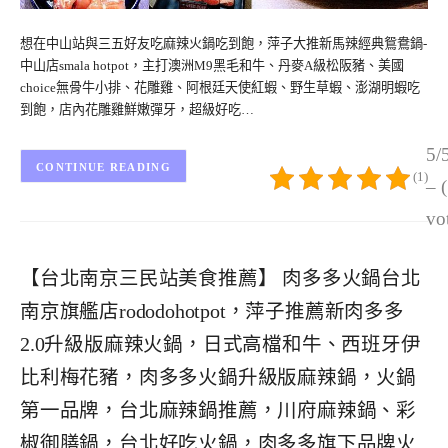
想在中山站與三五好友吃麻辣火鍋吃到飽，萍子大推新馬辣經典鴛鴦鍋-
中山店smala hotpot，主打澳洲M9黑毛和牛、丹麥A級松阪豬、美國
choice無骨牛小排、花雕雞、阿根廷天使紅蝦、野生草蝦、澎湖明蝦吃
到飽，店內花雕雞鮮嫩彈牙，超級好吃…
5/
CONTINUE READING
(1)
– 
vo
【台北南京三民站美食推薦】 肉多多火鍋台北
南京旗艦店rododohotpot，萍子推薦新肉多多
2.0升級版麻辣火鍋，日式高檔和牛、西班牙伊
比利梅花豬，肉多多火鍋升級版麻辣鍋，火鍋
第一品牌，台北麻辣鍋推薦，川府麻辣鍋、彩
椒御膳鍋，台北好吃火鍋，肉多多旗下品牌火