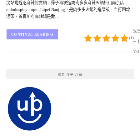
民站附近吃麻辣鴛鴦鍋，萍子再次造訪肉多多麻辣火鍋松山南京店
rododospicyhotpot.Taipei.Nanjing，是肉多多火鍋的進階版，主打四款
湯頭，首賣川府麻辣鍋是愛…
5/
CONTINUE READING
(1)
– 
vo
關於 萍子 介紹