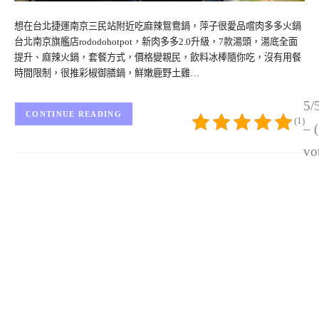
想在台北捷運南京三民站附近吃麻辣鴛鴦鍋，萍子很愛品嚐肉多多火鍋
台北南京旗艦店rododohotpot，新肉多多2.0升級，7款湯頭，湯底全面
提升、麻辣火鍋，套餐方式，價格變親民，飲料冰棒隨你吃，沒有用餐
時間限制，很推彩椒御膳鍋，鮮嫩鹿野土雞…
5/
CONTINUE READING
(1)
– 
vo