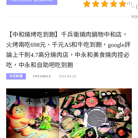
CONTINUE READING
(1)
– 
vo
【中和燒烤吃到飽】千兵衛燒肉鍋物中和店，
火烤兩吃698元、千元A5和牛吃到飽，google評
論上千則4.7高分燒肉店，中永和美食燒肉控必
吃，中永和自助吧吃到飽
中式料理
UPSSMILE
2024-03-20