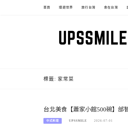
Skip
首頁
環遊世界
旅行台灣
食在台灣
to
content
UPSSM
標籤:
家常菜
台北美食【蕭家小館500碗】邰
UPSSMILE
2026-07-01
中式料理