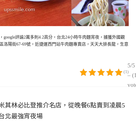
oogle評論2萬多則4.2高分，台北24小時牛肉麵宵夜，擄獲外國觀
洛陽街67-69號，近捷運西門站牛肉麵專賣店，天天大排長龍，生意
5/5
(1)
– (
vot
米其林必比登推介名店，從晚餐6點賣到凌晨5
台北最強宵夜場