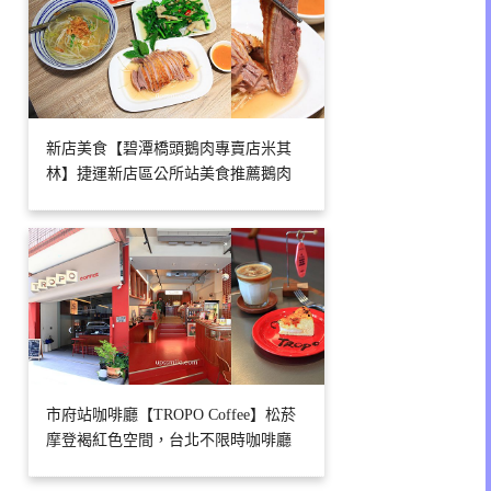
新店美食【碧潭橋頭鵝肉專賣店米其
林】捷運新店區公所站美食推薦鵝肉
市府站咖啡廳【TROPO Coffee】松菸
摩登褐紅色空間，台北不限時咖啡廳