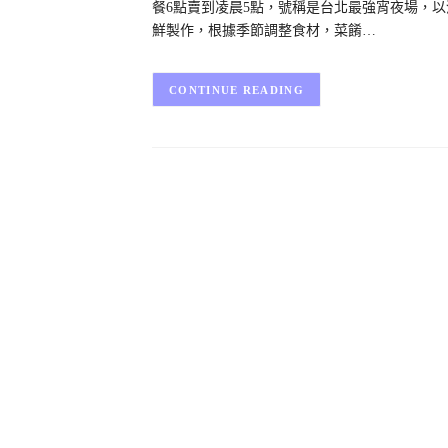
餐6點賣到凌晨5點，號稱是台北最強宵夜場，
鮮製作，根據季節調整食材，菜餚…
CONTINUE READING