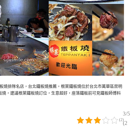
板燒排隊名店，台北鐵板燒推薦，根萊鐵板燒位於台北市萬華區昆明
鐵板燒，建議根萊鐵板燒訂位，生意超好，座落鐵板前可見鐵板師傅料
3/5
(2)
(2