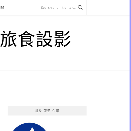
相關
子 旅食設影
關於 萍子 介紹