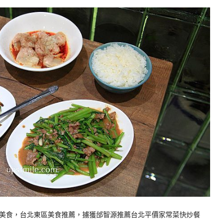
美食，台北東區美食推薦，擄獲邰智源推薦台北平價家常菜快炒餐