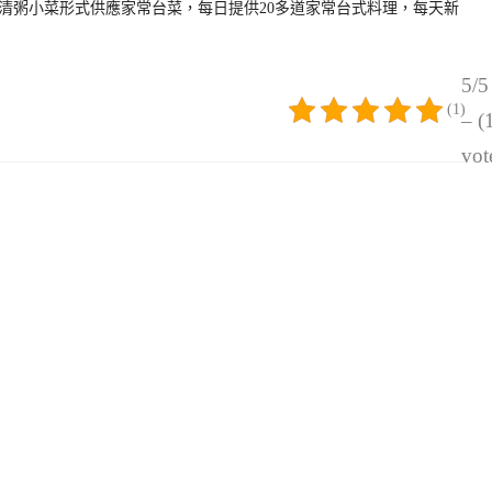
以清粥小菜形式供應家常台菜，每日提供20多道家常台式料理，每天新
5/5
(1)
– (
vot