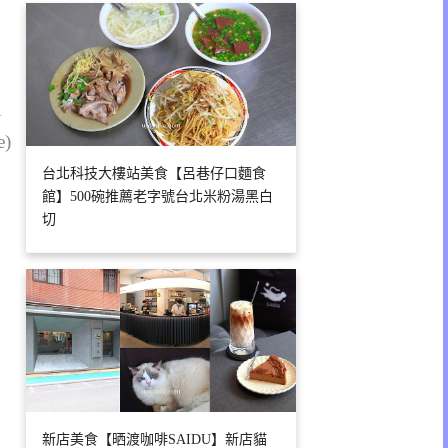
1
e)
台北科技大樓站美食【呂巷仔口麵食
館】500碗推薦老字號台北米粉湯黑白
切
新店美食【晒渡咖啡SAIDU】新店貓