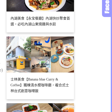
內湖美食【永宝餐廳】內湖快炒聚會首
選，必吃內湖山東燒雞與水餃
1
e)
士林美食【Banana blue Curry &
Coffee】獨棟清水模咖啡廳，複合式士
林台式創意咖哩飯