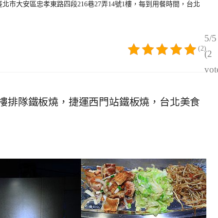
臺北市大安區忠孝東路四段216巷27弄14號1樓，每到用餐時間，台北
5/5
(2)
(2
vot
樓排隊鐵板燒，捷運西門站鐵板燒，台北美食