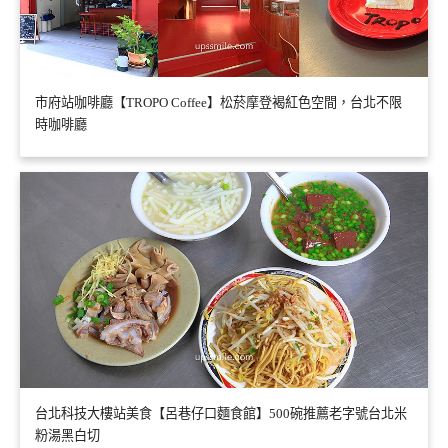
市府站咖啡廳【TROPO Coffee】松菸摩登褐紅色空間，台北不限
時咖啡廳
台北科技大樓站美食【呂巷仔口麵食館】500碗推薦老字號台北米
粉湯黑白切