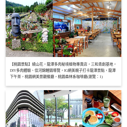
【桃園景點】繞山花，龍潭多肉秘境植物專賣店，三和青創基地，
DIY多肉體驗、佳河錦鯉園導覽，IG網美親子打卡龍潭景點，龍潭
下午茶，桃園網美景觀餐廳，桃園森林系咖啡廳(瀏覽：1)