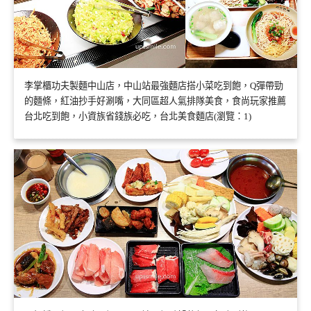
李掌櫃功夫製麵中山店，中山站最強麵店搭小菜吃到飽，Q彈帶勁
的麵條，紅油抄手好涮嘴，大同區超人氣排隊美食，食尚玩家推薦
台北吃到飽，小資族省錢族必吃，台北美食麵店(瀏覽：1)