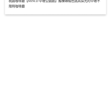
桃園咖啡廳【MINI.D 中壢公園館】獨棟磚橘色挑高採光的中壢不
限時咖啡廳