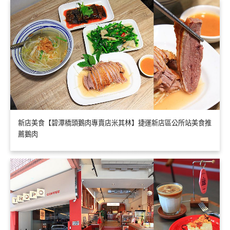
新店美食【碧潭橋頭鵝肉專賣店米其林】捷運新店區公所站美食推
薦鵝肉