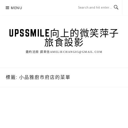
Skip
MENU
to
content
UPSSMILE向上的微笑萍子
旅食設影
邀約洽詢 請來信AMELIECHANG05@GMAIL.COM
標籤:
小品雅廚市府店的菜單