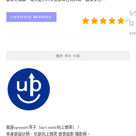
5/
CONTINUE READING
(2)
(2
vo
關於 萍子 介紹
我是upssmile萍子（up’s smile向上微笑）！
本身是設計師，也是向上微笑 旅食設影 攝影師。