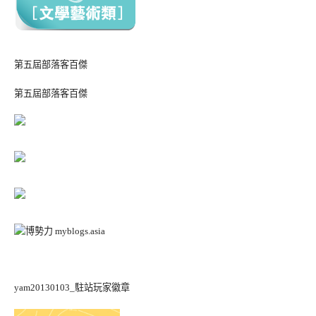
第五屆部落客百傑
第五屆部落客百傑
yam20130103_駐站玩家徽章