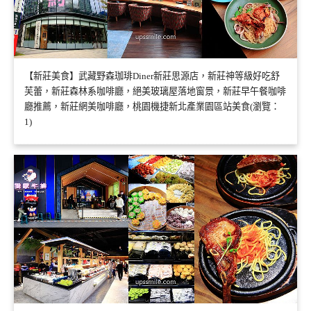
【新莊美食】武藏野森珈琲Diner新莊思源店，新莊神等級好吃舒
芙蕾，新莊森林系咖啡廳，絕美玻璃屋落地窗景，新莊早午餐咖啡
廳推薦，新莊網美咖啡廳，桃園機捷新北產業園區站美食(瀏覽：
1)