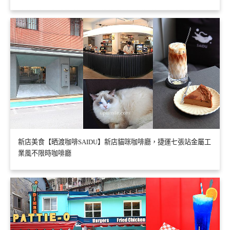
新店美食【晒渡咖啡SAIDU】新店貓咪咖啡廳，捷運七張站金屬工
業風不限時咖啡廳