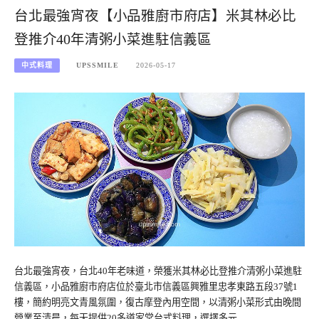
台北最強宵夜【小品雅廚市府店】米其林必比
登推介40年清粥小菜進駐信義區
中式料理
UPSSMILE
2026-05-17
台北最強宵夜，台北40年老味道，榮獲米其林必比登推介清粥小菜進駐
信義區，小品雅廚市府店位於臺北市信義區興雅里忠孝東路五段37號1
樓，簡約明亮文青風氛圍，復古摩登內用空間，以清粥小菜形式由晚間
營業至清晨，每天提供20多道家常台式料理，選擇多元…