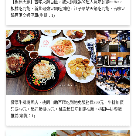
【板橋火鍋】吉哆火鍋百匯，被火鍋耽誤的超人氣吃到飽buffet，
板橋吃到飽，新北最強火鍋吃到飽，江子翠站火鍋吃到飽，吉哆火
鍋百匯交通停車(瀏覽：1)
饗厚牛排桃園店，桃園自助百匯吃到飽免服務費399元，牛排加價
只要49元，起司豬排69元，桃園超狂吃到飽推薦，桃園牛排餐廳
推薦(瀏覽：1)