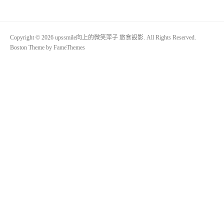
Copyright © 2026 upssmile向上的微笑萍子 旅食設影. All Rights Reserved.
Boston Theme by
FameThemes