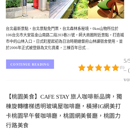
台北最新景點，台北景點免門票，台北森林系秘境，0km山物所位於
106台北市大安區金山南路二段203巷21號，師大商圈附近景點，打造城
市中的山林入口，日式町屋起初為日治時期總督府山林課宿舍使用，並
於2006年正式被登錄為文化資產，三棟百年日式…
5/
CONTINUE READING
(1)
– 
vo
【桃園美食】CAFE STAY 旅人咖啡新品牌，獨
棟旋轉樓梯透明玻璃屋咖啡廳，橫掃IG網美打
卡桃園早午餐咖啡廳，桃園網美餐廳，桃園力
行路美食