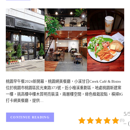
桃園早午餐2024新開幕，桃園網美餐廳，小溪甘日Creek Café & Bistro
位於桃園市桃園區民光東路373號，近小檜溪重劃區，地處桃園新建案
一樓，挑高樓中樓木質明亮裝潢，兩層樓空間，綠色植栽妝點，橫掃IG
打卡網美餐廳，提供…
5/
CONTINUE READING
(1)
– 