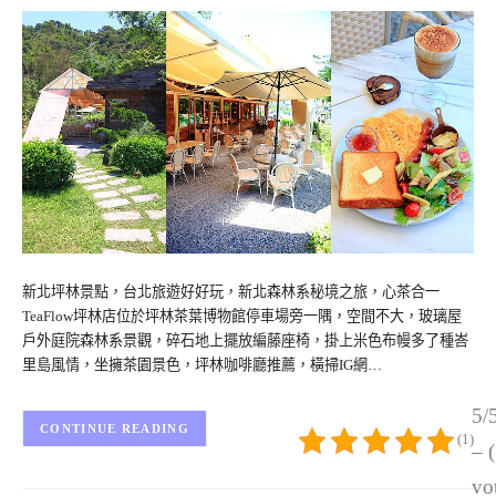
新北坪林景點，台北旅遊好好玩，新北森林系秘境之旅，心茶合一
TeaFlow坪林店位於坪林茶葉博物館停車場旁一隅，空間不大，玻璃屋
戶外庭院森林系景觀，碎石地上擺放編藤座椅，掛上米色布幔多了種峇
里島風情，坐擁茶園景色，坪林咖啡廳推薦，橫掃IG網…
5/
CONTINUE READING
(1)
– 
vo