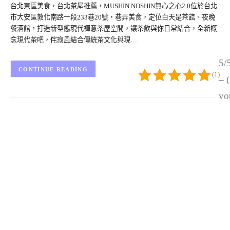
台北東區美食，台北茶屋推薦，MUSHIN NOSHIN無心之心2.0位於台北
市大安區敦化南路一段233巷20號，巷弄美食，定位白天是茶館、夜晚
餐酒館，打造新型態現代禪意茶屋空間，讓茶飲與你日常結合，全新概
念現代茶吧，侘寂風結合傳統茶文化與現…
5/
CONTINUE READING
(1)
– 
vo