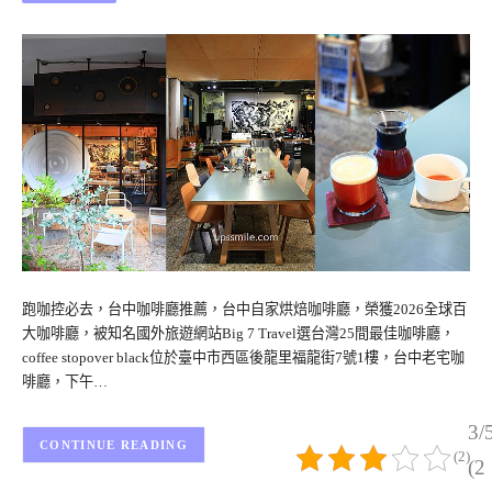
跑咖控必去，台中咖啡廳推薦，台中自家烘焙咖啡廳，榮獲2026全球百
大咖啡廳，被知名國外旅遊網站Big 7 Travel選台灣25間最佳咖啡廳，
coffee stopover black位於臺中市西區後龍里福龍街7號1樓，台中老宅咖
啡廳，下午…
3/
CONTINUE READING
(2)
(2