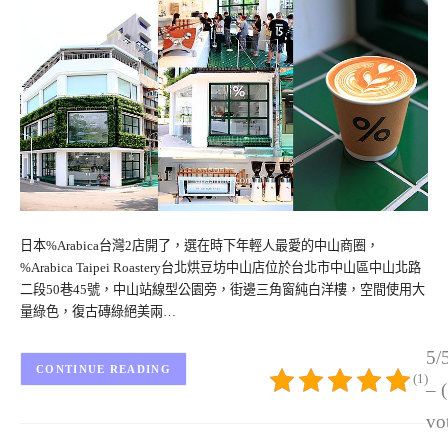
日本%Arabica台灣2店開了，選在時下年輕人最愛的中山商圈，
%Arabica Taipei Roastery台北烘豆坊中山店位於台北市中山區中山北路
二段50巷45號，中山站線型公園旁，街邊三角窗純白洋樓，空間使用大
量綠色，復古磚綠絕美兩…
5/
CONTINUE READING
(1)
– 
vo