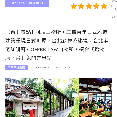
CONTINUE READING
(1)
– 
vo
【台北景點】0km山物所，三棟百年日式木造
建築重現日式町屋，台北森林系秘境，台北老
宅咖啡廳 COFFEE LAW山物所，複合式選物
店，台北免門票景點
下午茶甜點店
UPSSMILE
2024-04-15