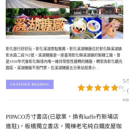
彰化旅行好好玩，彰化溪湖景點推薦，彰化溪湖糖廠位於彰化縣溪湖鎮
彰水路二段762號，溪湖糖廠是一座臺灣彰化縣溪湖鎮的製糖工廠，曾
是1950年代後彰化縣境內唯一維持常態性運轉的糖廠，轉型為彰化觀光
園區，溪湖糖廠不用門票，在溪湖糖廠五分車站搭乘小…
5/
CONTINUE READING
(1)
– 
vo
PIPACO方寸書店(已歇業，換有kaffe冇新埔店
進駐)，板橋獨立書店，獨棟老宅純白鐵皮屋咖