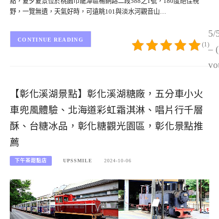
點，夏夕夏景位於桃園市龍潭區楊銅路二段588之1號，180度絕佳視
野，一覽無遺，天氣好時，可遠眺101與淡水河觀音山…
5/
CONTINUE READING
(1)
– 
vo
【彰化溪湖景點】彰化溪湖糖廠，五分車小火
車兜風體驗、北海道彩虹霜淇淋、唱片行千層
酥、台糖冰品，彰化糖觀光園區，彰化景點推
薦
下午茶甜點店
UPSSMILE
2024-10-06