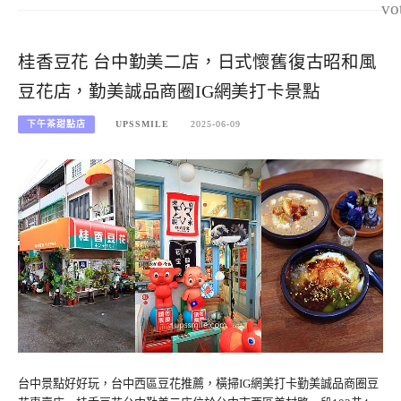
vo
桂香豆花 台中勤美二店，日式懷舊復古昭和風
豆花店，勤美誠品商圈IG網美打卡景點
下午茶甜點店
UPSSMILE
2025-06-09
台中景點好好玩，台中西區豆花推薦，橫掃IG網美打卡勤美誠品商圈豆