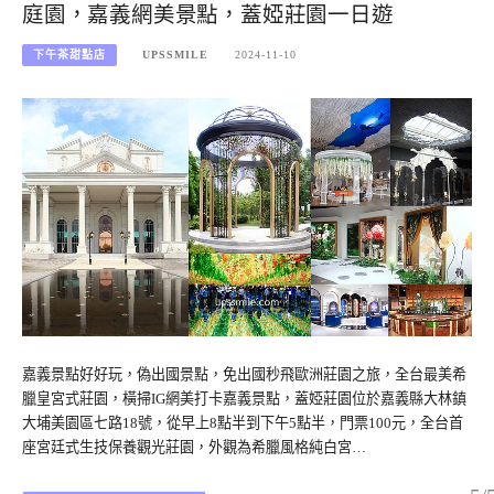
庭園，嘉義網美景點，蓋婭莊園一日遊
下午茶甜點店
UPSSMILE
2024-11-10
嘉義景點好好玩，偽出國景點，免出國秒飛歐洲莊園之旅，全台最美希
臘皇宮式莊園，橫掃IG網美打卡嘉義景點，蓋婭莊園位於嘉義縣大林鎮
大埔美園區七路18號，從早上8點半到下午5點半，門票100元，全台首
座宮廷式生技保養觀光莊園，外觀為希臘風格純白宮…