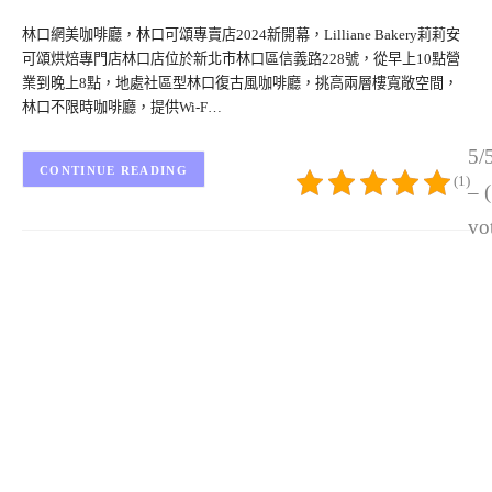
林口網美咖啡廳，林口可頌專賣店2024新開幕，Lilliane Bakery莉莉安
可頌烘焙專門店林口店位於新北市林口區信義路228號，從早上10點營
業到晚上8點，地處社區型林口復古風咖啡廳，挑高兩層樓寬敞空間，
林口不限時咖啡廳，提供Wi-F…
5/
CONTINUE READING
(1)
– 
vo