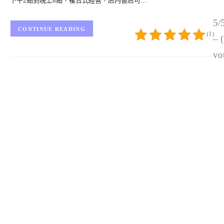
下午2點到晚上8點，複合式經營，店內書店可…
5/
CONTINUE READING
(1)
– 
vo