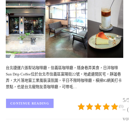
台北捷運六張犁站咖啡廳，信義區咖啡廳，隱身巷弄美食，日淬咖啡
Sun Drip Coffee位於台北市信義區富陽街22號，地處邊間民宅，靜謐巷
弄，大片落地窗工業風裝潢氛圍，平日不限時咖啡廳，橫掃IG網美打卡
景點，也是台北寵物友善咖啡廳，可帶毛…
5/
CONTINUE READING
(1)
– 
vo