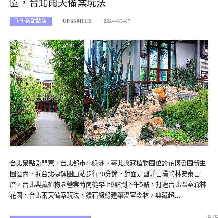
園，台北雨天備案玩法
下午茶甜點店
UPSSMILE
2024-05-07
台北景點免門票，台北都市小綠洲，臺北典藏植物園位於花博公園新生
園區內，近台北捷運圓山站步行20分鐘，對面是幽靜古樸的林安泰古
厝，台北典藏植物園營業時間從早上9點到下午5點，打造台北溫室森林
花園，台北雨天備案玩法，鑽石級綠建築溫室森林，典藏超…
5/