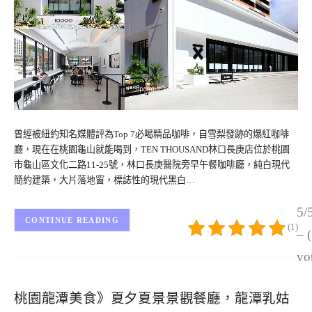
曾經被紐約知名媒體評為Top 7必喝精品咖啡，自雪梨發跡的爆紅咖啡
廳，現在在桃園龜山就能喝到，TEN THOUSAND林口長庚店位於桃園
市龜山區文化二路11-25號，林口長庚醫院旁早午餐咖啡廳，純白現代
簡約建築，大片落地窗，標誌性的現代黑白…
5/
CONTINUE READING
(1)
– 
vo
桃園龍潭美食》夏夕夏景景觀餐廳，龍潭乳姑