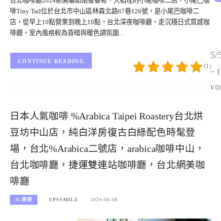
台北咖啡廳2024新開幕如雨後春筍，大稻埕的小尾咖啡二店，小尾巴咖
啡Tiny Tail位於台北市中山區林森北路67巷126號，是小尾巴咖啡二
店，從早上10點營業到晚上10點，台北深夜咖啡廳，走沉穩日式質感咖
啡廳，室內風格較為昏暗與暖色調氛圍…
5/
CONTINUE READING
(1)
– 
vo
日本人氣咖啡 %Arabica Taipei Roastery台北烘
豆坊中山店，純白洋房復古白綠配色時髦登
場，台北%Arabica二號店，arabica咖啡中山，
台北咖啡廳，捷運雙連站咖啡廳，台北網美咖
啡廳
3C美妝
UPSSMILE
2024-08-08