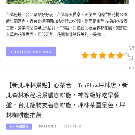
台北秘境，台北景點好好玩，台北雨天備案，天使生活館位於花博公園
新生園區內，近台北捷運圓山站步行20分鐘，對面是幽靜古樸的林安泰
古厝，營業時間從早上9點到下午5點，打造台北溫室森林花園，宛如走
入莫內花園世界，圓形天井，花園咖啡館超美的，橫掃I…
5/
CONTINUE READING
(3)
(3
vo
【新北坪林景點】心茶合一TeaFlow坪林店，新
北森林系秘境景觀咖啡廳，神等級好吃早餐
盤，台北寵物友善咖啡廳，坪林茶園景色，坪
林咖啡廳推薦
下午茶甜點店
UPSSMILE
2024-05-16