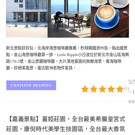
新北景點好好玩，北海岸海景咖啡廳推薦，秒飛韓國濟州島，偽出國景
點，金山海景咖啡廳第一排，Little Ripple小日波位於新北市金山區海興
路176-2號，金山景觀咖啡廳，大片落地窗面向無敵海景，看海咖啡
廳，好絕美風景，復古歐洲老物件家具，…
5/
CONTINUE READING
(1)
– 
vo
【嘉義景點】蓋婭莊園，全台最美希臘皇宮式
莊園，康倪時代美學生技園區，全台最大香氛