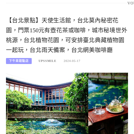
vo
【台北景點】天使生活館，台北莫內秘密花
園，門票150元有壺花茶或咖啡，城市秘境世外
桃源，台北植物花園，可安排臺北典藏植物園
一起玩，台北雨天備案，台北網美咖啡廳
下午茶甜點店
UPSSMILE
2024-05-17