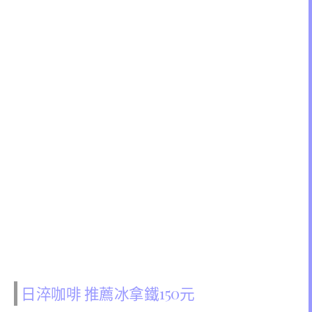
日淬咖啡 推薦冰拿鐵150元