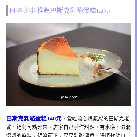
日淬咖啡 推薦巴斯克乳酪蛋糕140元
巴斯克乳酪蛋糕140元
，愛吃流心爆漿感的巴斯克老
饕，絕對可點起來，店家自己手作甜點，有水準，濕潤
爆漿的餡料，傾瀉而下，厚厚乳酪濃香、滑順軟綿口