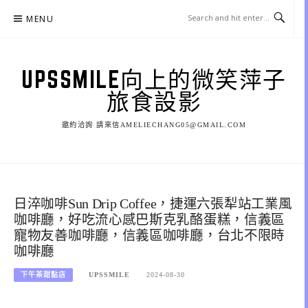
Skip
MENU
to
content
UPSSMILE向上的微笑萍子
旅食設影
邀約洽詢 請來信AMELIECHANG05@GMAIL.COM
日淬咖啡Sun Drip Coffee，捷運六張犁站工業風
咖啡廳，好吃流心感巴斯克乳酪蛋糕，信義區
寵物友善咖啡廳，信義區咖啡廳，台北不限時
咖啡廳
下午茶甜點店
UPSSMILE
2024-08-30