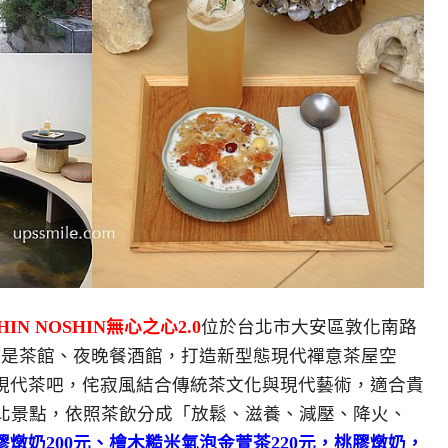
HIN NOSHIN無心之心2.0
位於台北市大安區敦化南路
白天是茶館、夜晚餐酒館，打造新型態現代禪意茶屋空
現代茶吧，侘寂風結合傳統茶文化與現代藝術，適合貴
台北景點，依照茶飲分成「放鬆、滋養、減壓、降火、
燉奶200元、檜木糙米氣泡金萱茶220元，桃膠燉奶，