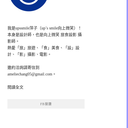
我是upssmile萍子（up’s smile向上微笑）！
本身是設計師，也是向上微笑 旅食設影 攝
影師。
熱愛「旅」旅遊、「食」美食、「設」設
計、「影」攝影、電影。
邀約洽詢請寄信到
ameliechang05@gmail.com。
閱讀全文
FB按讚