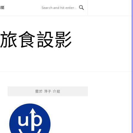
相關
子 旅食設影
關於 萍子 介紹