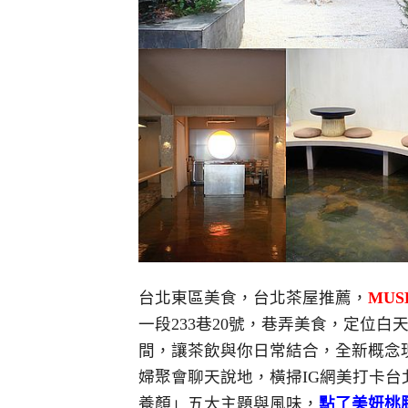
台北東區美食，台北茶屋推薦，
MUS
一段233巷20號，巷弄美食，定位
間，讓茶飲與你日常結合，全新概念
婦聚會聊天說地，橫掃IG網美打卡
養顏」五大主題與風味，
點了美妍桃膠