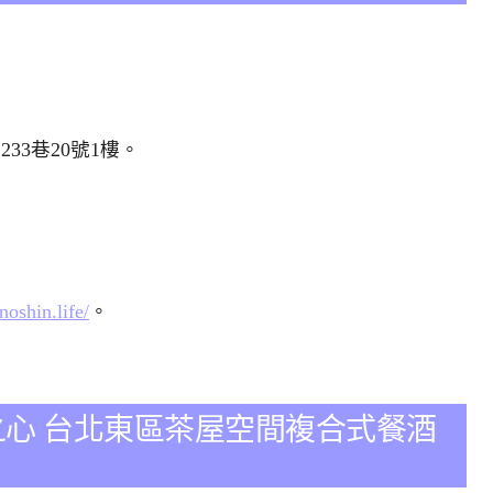
33巷20號1樓。
oshin.life/
。
N無心之心 台北東區茶屋空間複合式餐酒