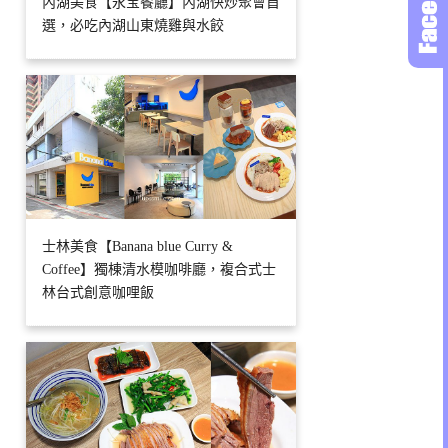
內湖美食【永宝餐廳】內湖快炒聚會首
選，必吃內湖山東燒雞與水餃
士林美食【Banana blue Curry &
Coffee】獨棟清水模咖啡廳，複合式士
林台式創意咖哩飯