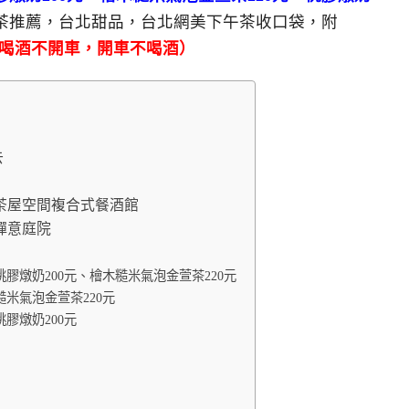
茶推薦，台北甜品，台北網美下午茶收口袋，附
喝酒不開車，開車不喝酒）
去
東區茶屋空間複合式餐酒館
混禪意庭院
美妍桃膠燉奶200元、檜木糙米氣泡金萱茶220元
木糙米氣泡金萱茶220元
桃膠燉奶200元