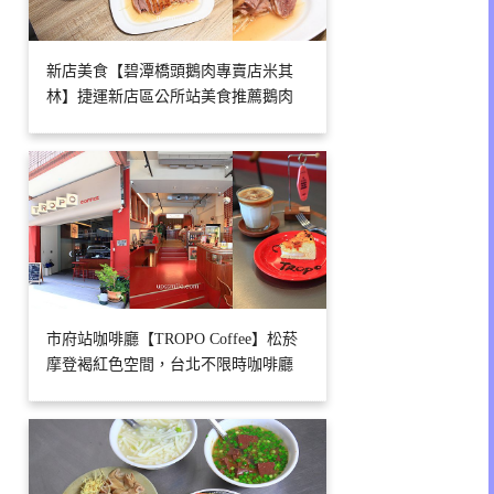
新店美食【碧潭橋頭鵝肉專賣店米其
林】捷運新店區公所站美食推薦鵝肉
市府站咖啡廳【TROPO Coffee】松菸
摩登褐紅色空間，台北不限時咖啡廳