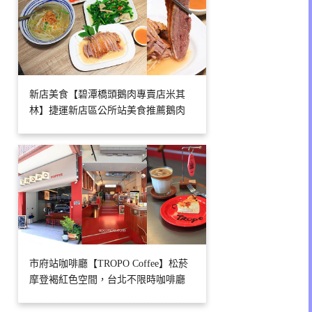
新店美食【碧潭橋頭鵝肉專賣店米其
林】捷運新店區公所站美食推薦鵝肉
市府站咖啡廳【TROPO Coffee】松菸
摩登褐紅色空間，台北不限時咖啡廳