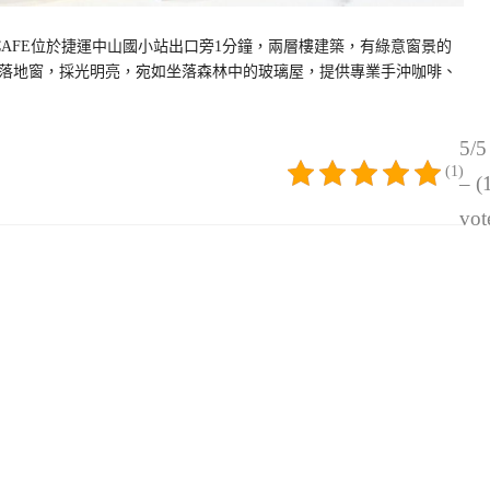
d CAFE位於捷運中山國小站出口旁1分鐘，兩層樓建築，有綠意窗景的
落地窗，採光明亮，宛如坐落森林中的玻璃屋，提供專業手沖咖啡、
5/5
(1)
– (
vot