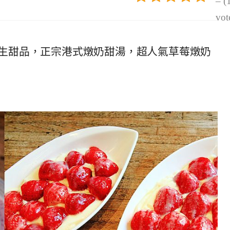
– (
vot
生甜品，正宗港式燉奶甜湯，超人氣草莓燉奶