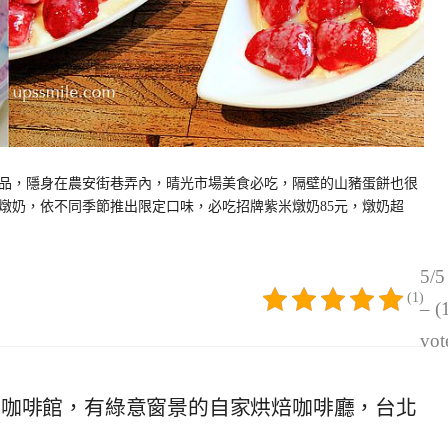
品，隱身在農安街巷弄內，晴光市場美食必吃，隔壁的山豬蛋餅也很
燉奶，依不同季節推出限定口味，必吃招牌紫米燉奶85元，燉奶超
5/5
(1)
– (
vot
站早午餐咖啡館，有綠意窗景的自家烘焙咖啡廳，台北