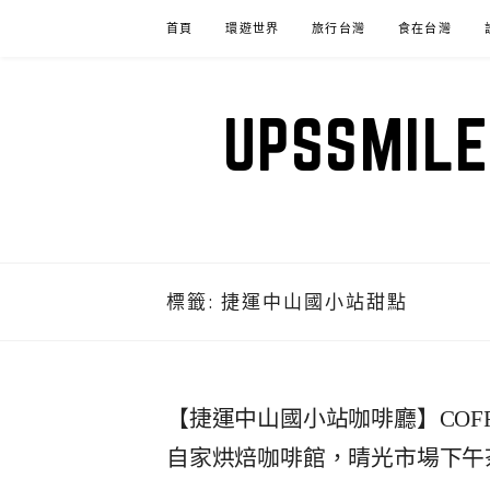
Skip
首頁
環遊世界
旅行台灣
食在台灣
to
content
UPSSM
標籤:
捷運中山國小站甜點
【捷運中山國小站咖啡廳】COFF
自家烘焙咖啡館，晴光市場下午