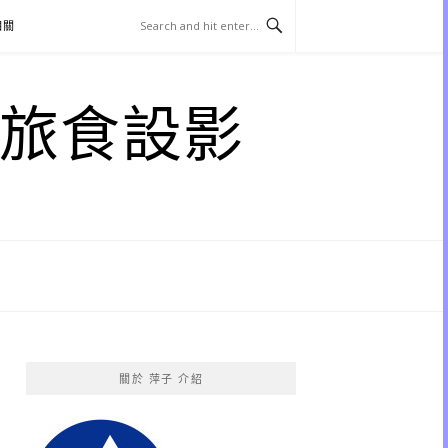
相關
子 旅食設影
關於 萍子 介紹