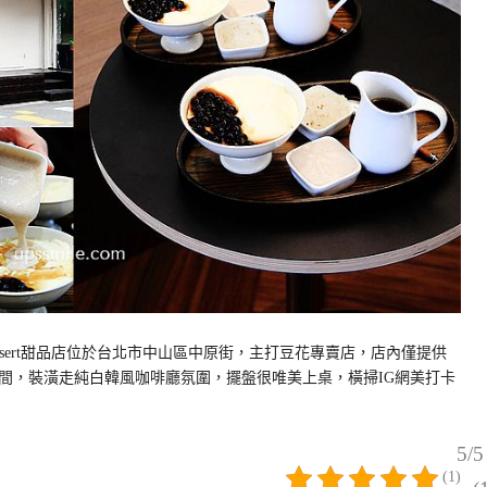
essert甜品店位於台北市中山區中原街，主打豆花專賣店，店內僅提供
間，裝潢走純白韓風咖啡廳氛圍，擺盤很唯美上桌，橫掃IG網美打卡
5/5
(1)