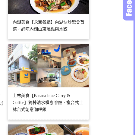
內湖美食【永宝餐廳】內湖快炒聚會首
選，必吃內湖山東燒雞與水餃
1
士林美食【Banana blue Curry &
e)
Coffee】獨棟清水模咖啡廳，複合式士
林台式創意咖哩飯