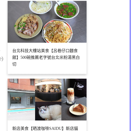
1
台北科技大樓站美食【呂巷仔口麵食
館】500碗推薦老字號台北米粉湯黑白
e)
切
新店美食【晒渡咖啡SAIDU】新店貓