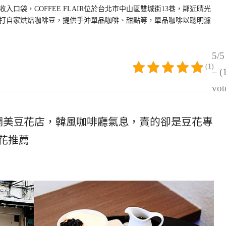
口袋，COFFEE FLAIR位於台北市中山區雙城街13巷，鄰近晴光
打自家烘焙咖啡豆，提供手沖單品咖啡、甜點等，單品咖啡以聰明濾
5/5
(1)
– (
vot
北中原街網美豆花店，韓風咖啡廳氣息，賣的卻是豆花專
花推薦