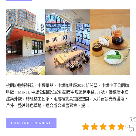
桃園旅遊好好玩，中壢景點，中壢咖啡廳2026新開幕，中壢中正公園咖
啡廳，MINI.D 中壢公園館位於桃園市中壢區延平路361號，獨棟清水模
建築外觀，磚紅橘主色系，兩層樓挑高寬敞空間，大片窗景光線灑落，
戶外一整片綠色草地，適合辦公讀書聚會，提…
5/
CONTINUE READING
(3)
(3