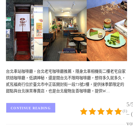
台北車站咖啡廳，台北老宅咖啡廳推薦，隱身北車相機街二樓老宅自家
烘焙咖啡廳，低調神秘，還是間台北不限時咖啡廳，想待多久就多久，
貳氖福商行位於臺北市中正區開封街一段73號2樓，提供抹季節限定的
甜點與台北抹茶專賣店，也是台北寵物友善咖啡廳，提供W…
5/
CONTINUE READING
(1)
– 
vo