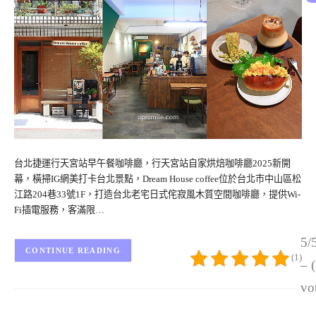
台北捷運行天宮站早午餐咖啡廳，行天宮站自家烘焙咖啡廳2025新開
幕，橫掃IG網美打卡台北景點，Dream House coffee位於台北市中山區松
江路204巷33號1F，打造台北老宅日式侘寂風木質空間咖啡廳，提供Wi-
Fi插電服務，客滿限…
5/
CONTINUE READING
(1)
– 
vo