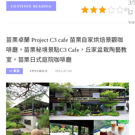
3/
CONTINUE READING
(2)
(2
vo
苗栗卓蘭 Project C3 cafe 苗栗自家烘焙景觀咖
啡廳，苗栗秘境景點C3 Cafe，丘家盆栽陶藝教
室，苗栗日式庭院咖啡廳
3C美妝
UPSSMILE
2025-07-05