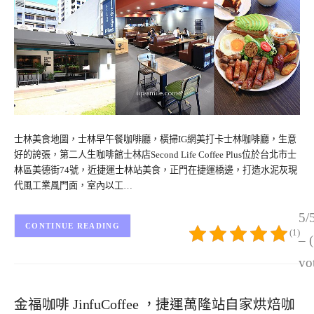
士林美食地圖，士林早午餐咖啡廳，橫掃IG網美打卡士林咖啡廳，生意
好的誇張，第二人生咖啡館士林店Second Life Coffee Plus位於台北市士
林區美德街74號，近捷運士林站美食，正門在捷運橋邊，打造水泥灰現
代風工業風門面，室內以工…
5/
CONTINUE READING
(1)
– 
vo
金福咖啡 JinfuCoffee ，捷運萬隆站自家烘焙咖