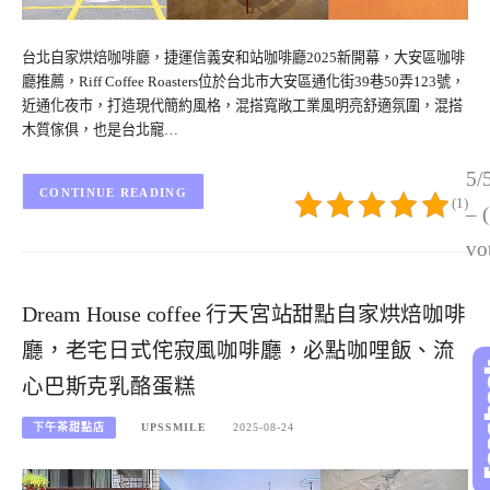
台北自家烘焙咖啡廳，捷運信義安和站咖啡廳2025新開幕，大安區咖啡
廳推薦，Riff Coffee Roasters位於台北市大安區通化街39巷50弄123號，
近通化夜市，打造現代簡約風格，混搭寬敞工業風明亮舒適氛圍，混搭
木質傢俱，也是台北寵…
5/
CONTINUE READING
(1)
– 
vo
Dream House coffee 行天宮站甜點自家烘焙咖啡
廳，老宅日式侘寂風咖啡廳，必點咖哩飯、流
心巴斯克乳酪蛋糕
下午茶甜點店
UPSSMILE
2025-08-24