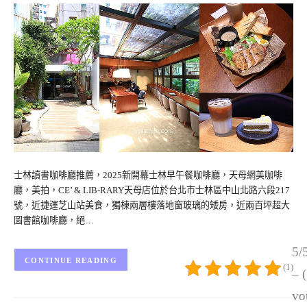
士林讀書咖啡廳推薦，2025新開幕士林早午餐咖啡廳，天母網美咖啡
廳，美拍，CE’ & LIB-RARY天母店位於台北市士林區中山北路六段217
號，近捷運芝山站美食，獨棟兩層樓落地窗玻璃的矮房，近兩百坪超大
圖書館咖啡廳，絕…
5/
CONTINUE READING
(1)
– 
vo