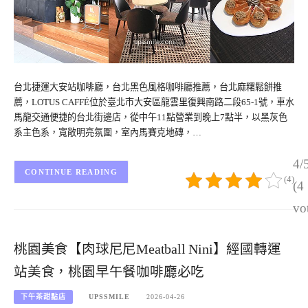
台北捷運大安站咖啡廳，台北黑色風格咖啡廳推薦，台北麻糬鬆餅推
薦，LOTUS CAFFÉ位於臺北市大安區龍雲里復興南路二段65-1號，車水
馬龍交通便捷的台北街邊店，從中午11點營業到晚上7點半，以黑灰色
系主色系，寬敞明亮氛圍，室內馬賽克地磚，…
4/
CONTINUE READING
(4)
(4
vo
桃園美食【肉球尼尼Meatball Nini】經國轉運
站美食，桃園早午餐咖啡廳必吃
下午茶甜點店
UPSSMILE
2026-04-26