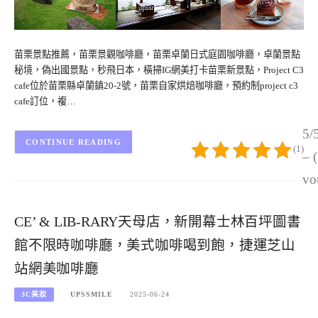
苗栗景點推薦，苗栗景觀咖啡廳，苗栗卓蘭日式庭園咖啡廳，卓蘭景點
秘境，偽出國景點，秒飛日本，橫掃IG網美打卡苗栗新景點，Project C3
cafe位於苗栗縣卓蘭鎮20-2號，苗栗自家烘焙咖啡廳，預約制project c3
cafe訂位，複…
5/
CONTINUE READING
(1)
– 
vo
CE’ & LIB-RARY天母店，新開幕士林百坪圖書
館不限時咖啡廳，美式咖啡喝到飽，捷運芝山
站網美咖啡廳
3C美妝
UPSSMILE
2025-06-24