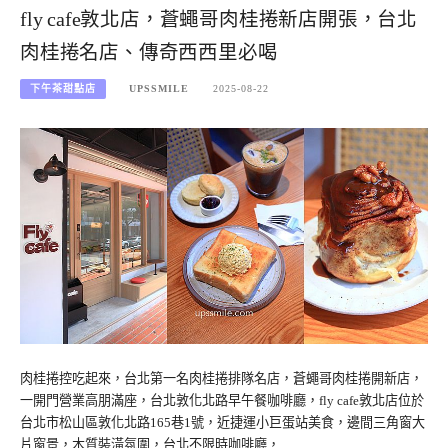
fly cafe敦北店，蒼蠅哥肉桂捲新店開張，台北
肉桂捲名店、傳奇西西里必喝
下午茶甜點店
UPSSMILE
2025-08-22
肉桂捲控吃起來，台北第一名肉桂捲排隊名店，蒼蠅哥肉桂捲開新店，
一開門營業高朋滿座，台北敦化北路早午餐咖啡廳，fly cafe敦北店位於
台北市松山區敦化北路165巷1號，近捷運小巨蛋站美食，邊間三角窗大
片窗景，木質裝潢氛圍，台北不限時咖啡廳，…