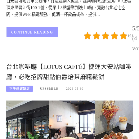
百元就可喝到單品咖啡，打造建築人殿堂，建築珈琲位於臺北市中正區
頂東里晉江街100-1號，從早上8點營業到晚上6點，寬敞台北老宅空
間，提供Wi-Fi插電服務，低消一杯飲品或茶，提供…
5/
CONTINUE READING
(4)
(4
vo
台北咖啡廳【LOTUS CAFFÉ】捷運大安站咖啡
廳，必吃招牌甜點伯爵焙茶麻糬鬆餅
下午茶甜點店
UPSSMILE
2026-05-30