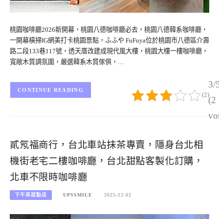
桃園咖啡廳2026新開幕，桃園八德咖啡廳必去，桃園八德韓系咖啡廳，
一開幕橫掃IG網美打卡桃園景點，ふふや FuFuya位於桃園市八德區介壽
路二段133巷117號，透天厝改建成現代風大樓，桃園大樓一樓咖啡廳，
寬敞木質調氛圍，嚴選韓系木質傢俱，…
3/
CONTINUE READING
(2)
(2
vo
貳氖福商行，台北車站抹茶專賣，隱身台北相
機街老宅二樓咖啡廳，台北甜點客製化訂購，
北車不限時咖啡廳
下午茶甜點店
UPSSMILE
2025-12-02