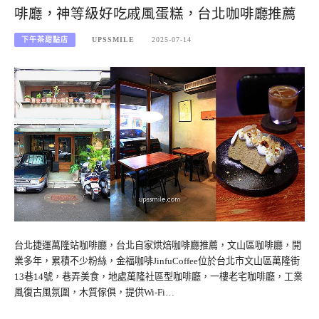
啡廳，神等級好吃戚風蛋糕，台北咖啡廳推薦
下午茶甜點店
UPSSMILE
2025-07-14
台北捷運萬隆站咖啡廳，台北自家烘焙咖啡廳推薦，文山區咖啡廳，開
業多年，累積不少粉絲，金福咖啡JinfuCoffee位於台北市文山區萬隆街
13巷14號，巷弄美食，地處萬隆社區型咖啡廳，一樓老宅咖啡廳，工業
風復古風氛圍，木質傢俱，提供Wi-Fi…