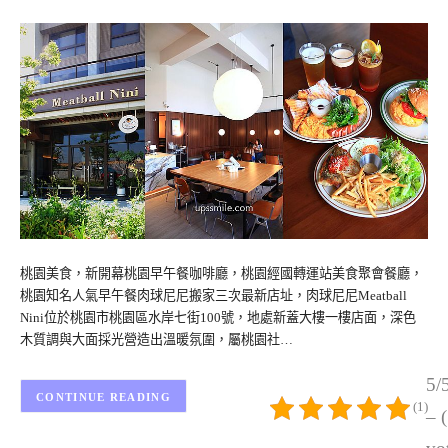
桃園美食，新開幕桃園早午餐咖啡廳，桃園經國轉運站美食聚會餐廳，
桃園知名人氣早午餐肉球尼尼搬家三次最新店址，肉球尼尼Meatball
Nini位於桃園市桃園區水岸七街100號，地處新蓋大樓一樓店面，深色
木質調與大面採光營造出溫暖氛圍，屬桃園社…
5/
CONTINUE READING
(1)
– 