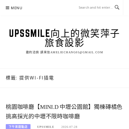
Skip
MENU
to
content
UPSSMILE向上的微笑萍子
旅食設影
邀約洽詢 請來信AMELIECHANG05@GMAIL.COM
標籤:
提供WI-FI插電
桃園咖啡廳【MINI.D 中壢公園館】獨棟磚橘色
挑高採光的中壢不限時咖啡廳
下午茶甜點店
UPSSMILE
2026-07-28