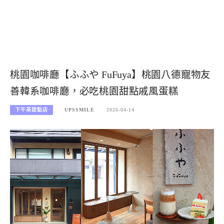
桃園咖啡廳【ふふや FuFuya】桃園八德寵物友
善韓系咖啡廳，必吃桃園甜點戚風蛋糕
下午茶甜點店
UPSSMILE
2026-04-14