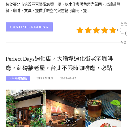
位於臺北市信義區富陽街26號一樓，以木作與暖色燈光氛圍，以讀系簡
餐 × 咖啡 × 文具，提供手帳空間與書籍可翻閱，提…
5/
CONTINUE READING
(1)
– 
vo
Perfect Days迪化店，大稻埕迪化街老宅咖啡
廳，紅磚牆老屋，台北不限時咖啡廳，必點
下午茶甜點店
UPSSMILE
2025-09-17