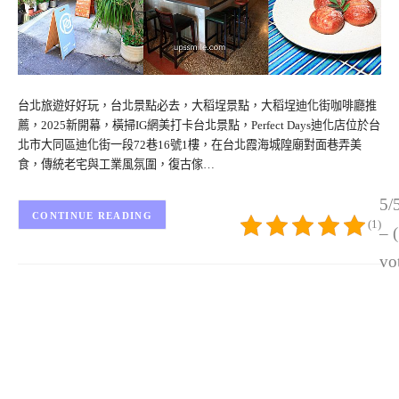
台北旅遊好好玩，台北景點必去，大稻埕景點，大稻埕迪化街咖啡廳推
薦，2025新開幕，橫掃IG網美打卡台北景點，Perfect Days迪化店位於台
北市大同區迪化街一段72巷16號1樓，在台北霞海城隍廟對面巷弄美
食，傳統老宅與工業風氛圍，復古傢…
5/
CONTINUE READING
(1)
– 
vo