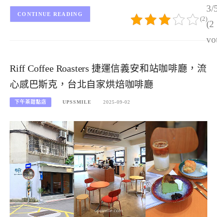
3/
CONTINUE READING
(2)
(2
vo
Riff Coffee Roasters 捷運信義安和站咖啡廳，流
心感巴斯克，台北自家烘焙咖啡廳
下午茶甜點店
UPSSMILE
2025-09-02