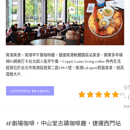
南港美食，南港早午餐咖啡廳，捷運南港軟體園區站美食，開業多年橫
掃IG網美打卡台北超人氣早午餐，Coppii Lumii living coffee 冉冉生活
經貿位於台北市南港區經貿二路196-1號，南港LaLaport對面美食，挑高
寬敞大片…
5/
CONTINUE READING
(1)
– 
vo
4F劇場咖啡，中山堂古蹟咖啡廳，捷運西門站