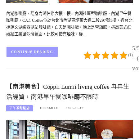
內湖咖啡廳，隱身內湖住辦大樓一樓，內湖社區型咖啡廳，內湖早午餐
咖啡廳，CA.1 Coffee位於台北市內湖區堤頂大道二段297號1樓，近台北
捷運文湖線西湖站咖啡廳，白天是咖啡廳，晚上是雪茄館，挑高美式紅
磚牆工業風沙發氛圍，比較可惜有煙味，從…
5/
CONTINUE READING
(1)
– 
vo
【南港美食】Coppii Lumii living coffee 冉冉生
活經貿，南港早午餐咖啡廳不限時
下午茶甜點店
UPSSMILE
2025-06-12