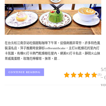
在台北松江南京站吃個甜點咖啡下午茶，這個商圈非常夯，許多特色風
裝潢名店，萍子推薦時安靜好coffeesmithcake，主打以乾燥花的室內打
卡氛圍，有棵IG打卡熱門乾燥樹在屋內，網美IG打卡名店，靜岡火山抹
茶戚風蛋糕、玫瑰花檸檬塔、抹茶，甜…
5/
CONTINUE READING
(1)
– 
vo