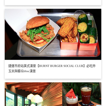
捷運市府站美式漢堡【BURNT BURGER SOCIAL CLUB】必吃炸
玉米與櫛瓜bbsc漢堡