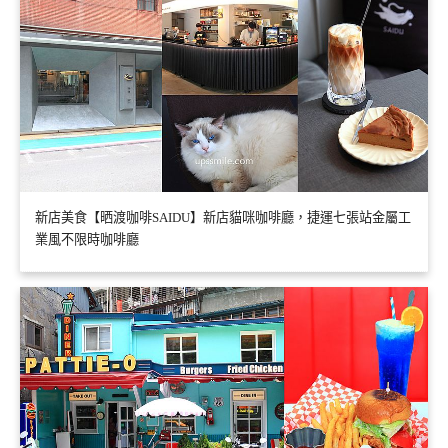
新店美食【晒渡咖啡SAIDU】新店貓咪咖啡廳，捷運七張站金屬工
業風不限時咖啡廳