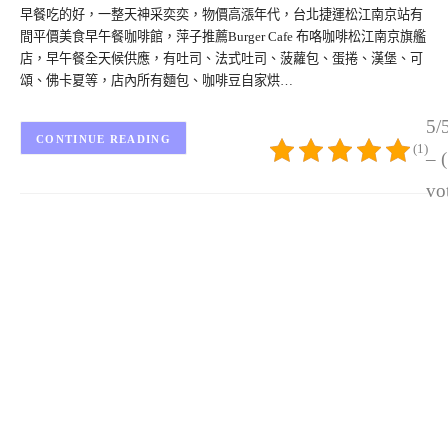
早餐吃的好，一整天神采奕奕，物價高漲年代，台北捷運松江南京站有
間平價美食早午餐咖啡館，萍子推薦Burger Cafe 布咯咖啡松江南京旗艦
店，早午餐全天候供應，有吐司、法式吐司、菠蘿包、蛋捲、漢堡、可
頌、佛卡夏等，店內所有麵包、咖啡豆自家烘…
5/
CONTINUE READING
(1)
– 
vo