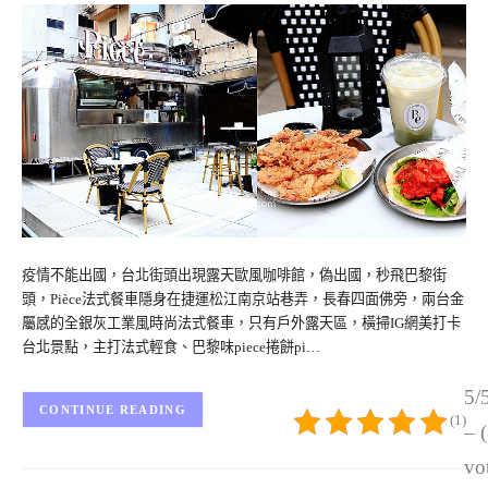
疫情不能出國，台北街頭出現露天歐風咖啡館，偽出國，秒飛巴黎街
頭，Pièce法式餐車隱身在捷運松江南京站巷弄，長春四面佛旁，兩台金
屬感的全銀灰工業風時尚法式餐車，只有戶外露天區，橫掃IG網美打卡
台北景點，主打法式輕食、巴黎味piece捲餅pi…
5/
CONTINUE READING
(1)
– 
vo