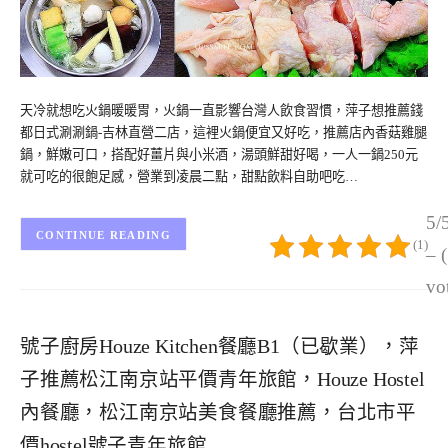
天冷就想吃火鍋暖暖胃，火鍋一直影響台灣人飲食習慣，萍子想推薦錢
都日式涮涮鍋-吉林直營二店，這裡火鍋便宜又好吃，推薦店內香菇雞腿
鍋，鮮嫩可口，搭配好薑片與小米酒，湯頭鮮甜好喝，一人一鍋250元
就可吃的很飽足感，營業到凌晨二點，甜點飲料自助吧吃…
5/
CONTINUE READING
(1)
– 
vo
號子廚房Houze Kitchen餐廳B1（已歇業），萍
子推薦松江南京站平價青年旅館，Houze Hostel
內餐廳，松江南京站美食餐廳推薦，台北市平
價hostel號子青年旅館