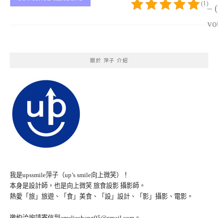
(1)
– 
vo
關於 萍子 介紹
我是upssmile萍子（up’s smile向上微笑）！
本身是設計師，也是向上微笑 旅食設影 攝影師。
熱愛「旅」旅遊、「食」美食、「設」設計、「影」攝影、電影。
邀約洽詢請寄信到ameliechang05@gmail.com。