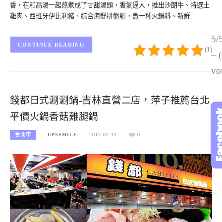
香，在和高湯一起熬煮成了甘甜湯頭，香氣逼人，推出沙朗牛、特選土
雞肉、西班牙伊比利豬、綜合海鮮拼盤組，數十種火鍋料、新鮮…
5/
CONTINUE READING
(1)
– 
vo
錢都日式涮涮鍋-吉林直營二店，萍子推薦台北
平價火鍋香菇雞腿鍋
台北市
UPSSMILE
2017-02-12
0