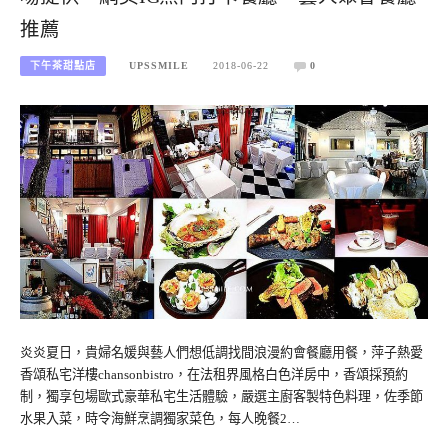
推薦
下午茶甜點店
UPSSMILE
2018-06-22
0
炎炎夏日，貴婦名媛與藝人們想低調找間浪漫約會餐廳用餐，萍子熱愛
香頌私宅洋樓chansonbistro，在法租界風格白色洋房中，香頌採預約
制，獨享包場歐式豪華私宅生活體驗，嚴選主廚客製特色料理，佐季節
水果入菜，時令海鮮烹調獨家菜色，每人晚餐2…