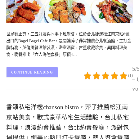
世足賽正夯，三五好友與同事下班聚會，位於台北捷運松江南京站6號
出口的Bagel Bagel Cafe Bar，是間讓萍子非常推薦台北餐酒館，主打金
牌特務、英倫風餐酒館裝潢，密室酒窖，古董收藏珍貴，異國料理美
食，晚餐推出「六人海陸套餐」原價4…
5/
CONTINUE READING
(1)
– 
vo
香頌私宅洋樓chanson bistro，萍子推薦松江南
京站美食，歐式豪華私宅生活體驗，台北私宅
料理，浪漫約會推薦，台北約會餐廳，派對包
場提供，網美IG熱門打卡餐廳，藝人聚會餐廳