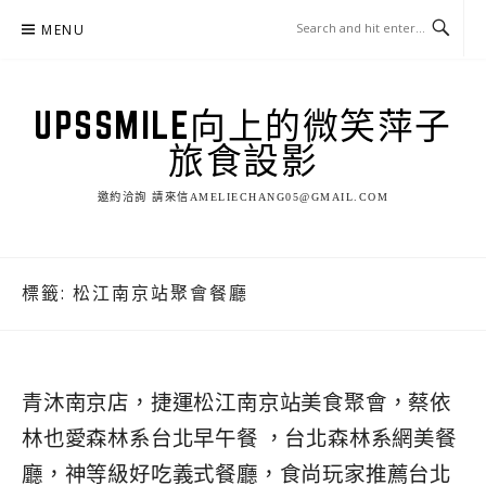
Skip
MENU
to
content
UPSSMILE向上的微笑萍子
旅食設影
邀約洽詢 請來信AMELIECHANG05@GMAIL.COM
標籤:
松江南京站聚會餐廳
青沐南京店，捷運松江南京站美食聚會，蔡依
林也愛森林系台北早午餐 ，台北森林系網美餐
廳，神等級好吃義式餐廳，食尚玩家推薦台北