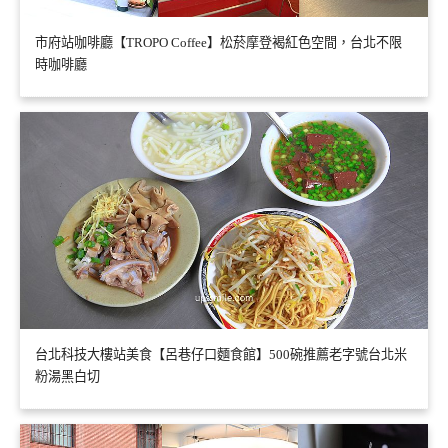
市府站咖啡廳【TROPO Coffee】松菸摩登褐紅色空間，台北不限
時咖啡廳
台北科技大樓站美食【呂巷仔口麵食館】500碗推薦老字號台北米
粉湯黑白切