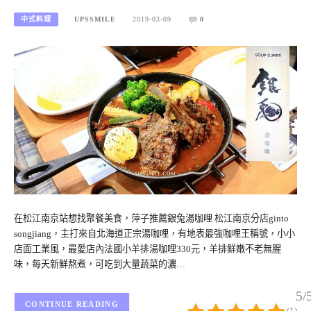
中式料理
UPSSMILE
2019-03-09
0
在松江南京站想找聚餐美食，萍子推薦銀兔湯咖哩 松江南京分店ginto
songjiang，主打來自北海道正宗湯咖哩，有地表最強咖哩王稱號，小小
店面工業風，最愛店內法國小羊排湯咖哩330元，羊排鮮嫩不老無腥
味，每天新鮮熬煮，可吃到大量蔬菜的濃…
5/
CONTINUE READING
(1)