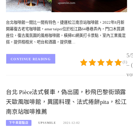
台北咖啡館一間比一間有特色，捷運松江南京站咖啡館，2022年8月新
開幕復古老宅咖啡館，amar taipei位於松江路64巷巷弄內，門口木質調
座位，復古風氛圍的風格咖啡館，橫掃IG網美打卡景點，室內工業風混
搭，提供榻榻米、吧台和酒牆，提供燉…
5/
CONTINUE READING
(1)
– 
vo
台北 Pièce法式餐車，偽出國，秒飛巴黎街頭露
天歐風咖啡館，異國料理、法式捲餅pita，松江
南京站咖啡推薦
下午茶甜點店
UPSSMILE
2021-12-02