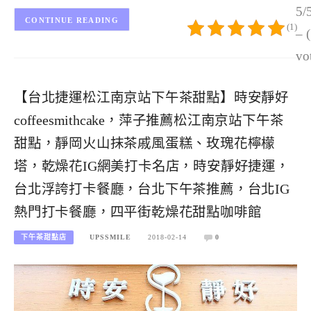
5/
CONTINUE READING
(1)
– 
vo
【台北捷運松江南京站下午茶甜點】時安靜好
coffeesmithcake，萍子推薦松江南京站下午茶
甜點，靜岡火山抹茶戚風蛋糕、玫瑰花檸檬
塔，乾燥花IG網美打卡名店，時安靜好捷運，
台北浮誇打卡餐廳，台北下午茶推薦，台北IG
熱門打卡餐廳，四平街乾燥花甜點咖啡館
下午茶甜點店
UPSSMILE
2018-02-14
0