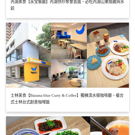
內湖美食【永宝餐廳】內湖快炒聚會首選，必吃內湖山東燒雞與水
餃
士林美食【Banana blue Curry & Coffee】獨棟清水模咖啡廳，複合
式士林台式創意咖哩飯