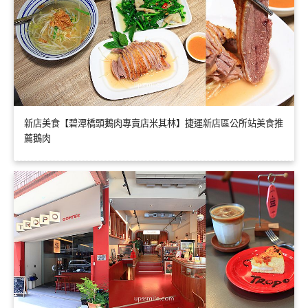
新店美食【碧潭橋頭鵝肉專賣店米其林】捷運新店區公所站美食推
薦鵝肉