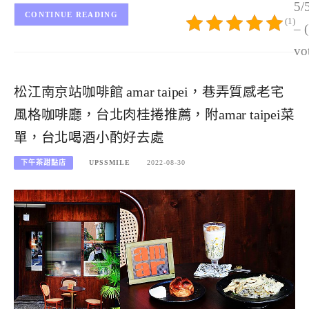
5/
CONTINUE READING
(1)
– 
vo
松江南京站咖啡館 amar taipei，巷弄質感老宅
風格咖啡廳，台北肉桂捲推薦，附amar taipei菜
單，台北喝酒小酌好去處
下午茶甜點店
UPSSMILE
2022-08-30