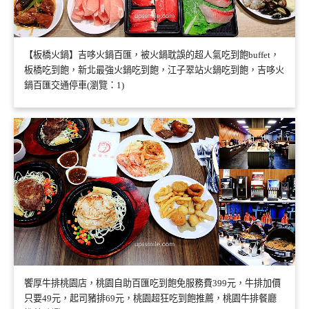
【板橋火鍋】吉哆火鍋百匯，被火鍋耽誤的超人氣吃到飽buffet，
板橋吃到飽，新北最強火鍋吃到飽，江子翠站火鍋吃到飽，吉哆火
鍋百匯交通停車(瀏覽：1)
饗厚牛排桃園店，桃園自助百匯吃到飽免服務費399元，牛排加價
只要49元，起司豬排69元，桃園超狂吃到飽推薦，桃園牛排餐廳