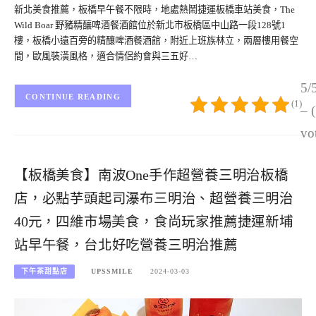
新北美食推薦，板橋早午餐不限時，地處熱鬧捷運板橋車站美食，The
Wild Boar 野豬精釀啤酒餐酒館位於新北市板橋區中山路一段128號1
樓，板橋小遠百旁的精釀啤酒餐酒館，附近上班族林立，兩層樓用餐空
間，歐風裝潢風格，適合情侶約會與三五好…
5/
CONTINUE READING
(1)
– 
vo
【板橋美食】南波One手作超營養三明治板橋
店，必點芋頭起司瀑布三明治、超營養三明治
40元，四維市場美食，食尚玩家推薦捷運新埔
站早午餐，台北好吃營養三明治推薦
下午茶甜點店
UPSSMILE
2024-03-03