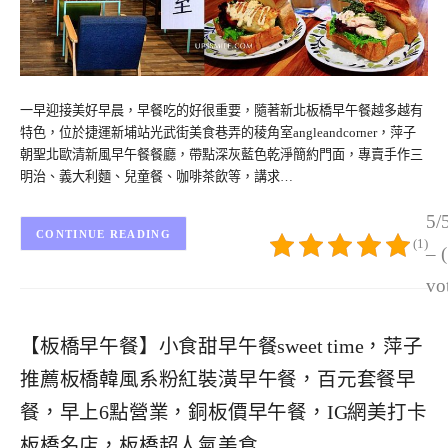
一早迎接美好早晨，早餐吃的好很重要，隨著新北板橋早午餐越多越有
特色，位於捷運新埔站光武街美食巷弄的稜角室angleandcorner，萍子
朝聖北歐清新風早午餐餐廳，帶點深灰藍色乾淨簡約門面，專賣手作三
明治、義大利麵、兒童餐、咖啡茶飲等，講求…
5/
CONTINUE READING
(1)
– 
vo
【板橋早午餐】小食甜早午餐sweet time，萍子
推薦板橋韓風系粉紅裝潢早午餐，百元套餐早
餐，早上6點營業，銅板價早午餐，IG網美打卡
板橋名店，板橋超人氣美食