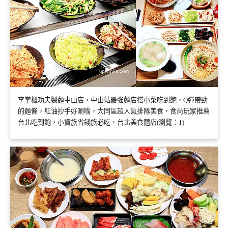
李掌櫃功夫製麵中山店，中山站最強麵店搭小菜吃到飽，Q彈帶勁
的麵條，紅油抄手好涮嘴，大同區超人氣排隊美食，食尚玩家推薦
台北吃到飽，小資族省錢族必吃，台北美食麵店(瀏覽：1)