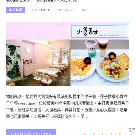
中式料理
UPSSMILE
2019-07-07
0
物價高漲，想要找間氣氛好有裝潢的板橋平價早午餐，萍子推薦小食甜
早午餐sweet time，位於板橋埔墘國小的永豐街上，主打板橋韓風系早
午餐，粉紅夢幻裝潢、大理石桌，非常好拍，療癒少女心大爆發，吃早
餐也可很網美，IG網美打卡板橋排隊名店，早…
5/
CONTINUE READING