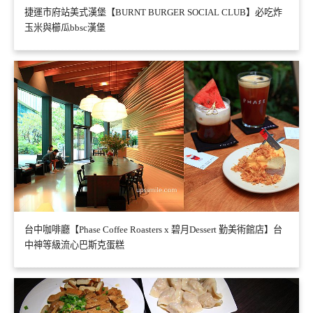
捷運市府站美式漢堡【BURNT BURGER SOCIAL CLUB】必吃炸
玉米與櫛瓜bbsc漢堡
台中咖啡廳【Phase Coffee Roasters x 碧月Dessert 勤美術館店】台
中神等級流心巴斯克蛋糕