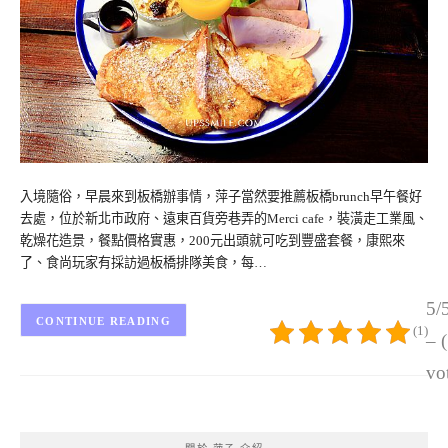
入境隨俗，早晨來到板橋辦事情，萍子當然要推薦板橋brunch早午餐好
去處，位於新北市政府、遠東百貨旁巷弄的Merci cafe，裝潢走工業風、
乾燥花造景，餐點價格實惠，200元出頭就可吃到豐盛套餐，康熙來
了、食尚玩家有採訪過板橋排隊美食，每…
5/
CONTINUE READING
(1)
– 
vo