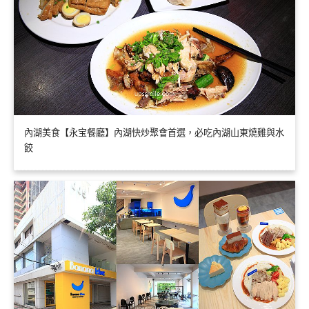
內湖美食【永宝餐廳】內湖快炒聚會首選，必吃內湖山東燒雞與水
餃