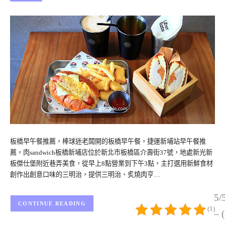
板橋早午餐推薦，棒球迷老闆開的板橋早午餐，捷運新埔站早午餐推
薦，肉sandwich板橋新埔店位於新北市板橋區介壽街37號，地處新光新
板傑仕堡附近巷弄美食，從早上8點營業到下午3點，主打選用新鮮食材
創作出創意口味的三明治，提供三明治、炙燒肉亨…
5/
CONTINUE READING
(1)
– 