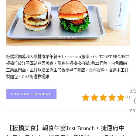
板橋新開幕超人氣排隊早午餐＋1，the toast搬家，the TOAST PROJECT
板橋位於江子翠站巷弄美食，隱身在板橋松柏街1巷22弄內，白色簡約
工業風門面，主打以漢堡為主的板橋早午餐店，真材實料，強調手工訂
製麵包、CAS認證牧場雞…
5/
CONTINUE READING
(1)
– 
vo
【板橋美食】朝食午宴Just Brunch，捷運府中