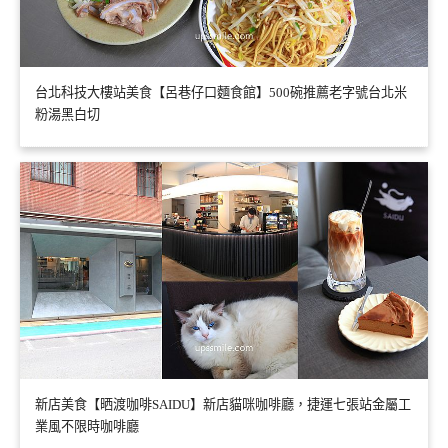
台北科技大樓站美食【呂巷仔口麵食館】500碗推薦老字號台北米
粉湯黑白切
新店美食【晒渡咖啡SAIDU】新店貓咪咖啡廳，捷運七張站金屬工
業風不限時咖啡廳