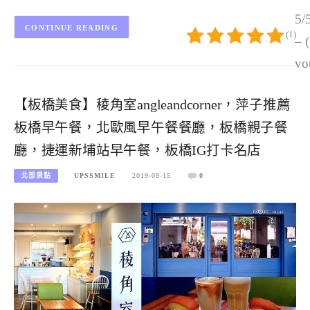
5/
CONTINUE READING
(1)
– 
vo
【板橋美食】稜角室angleandcorner，萍子推薦
板橋早午餐，北歐風早午餐餐廳，板橋親子餐
廳，捷運新埔站早午餐，板橋IG打卡名店
北部景點
UPSSMILE
2019-08-15
0