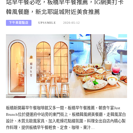
站早午餐必吃，板橋早午餐推薦，IG網美打卡
韓風餐廳，新北耶誕城附近美食推薦
下午茶甜點店
UPSSMILE
2020-05-12
板橋新開幕早午餐咖啡館又多一間，板橋早午餐推薦，朝食午宴Just
Brunch位於捷運府中站旁的東門街上，板橋韓風網美餐廳，走韓風潔白
設計、木質北歐風家具、加入乾燥花點綴氛圍，料理全出自店內精心製
作料理，提供板橋早午餐輕食、定食、咖啡、果汁…