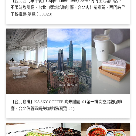
【台北西門早午餐】Coppii Lumii living coffee冉冉生活城中店，
不限時咖啡廳，台北自家烘焙咖啡廳，台北肉桂捲推薦，西門站早
午餐推薦(瀏覽：30,823)
【台北咖啡】KA SKY COFFEE 陶朱隱園101第一排高空景觀咖啡
廳，台北信義區網美咖啡廳(瀏覽：1)