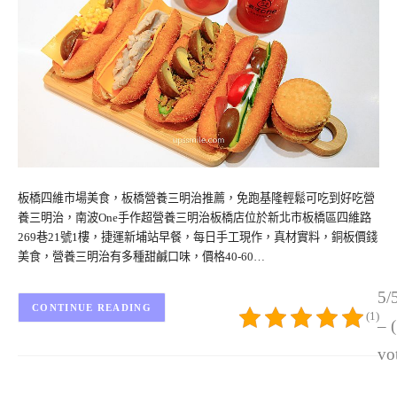
板橋四維市場美食，板橋營養三明治推薦，免跑基隆輕鬆可吃到好吃營
養三明治，南波One手作超營養三明治板橋店位於新北市板橋區四維路
269巷21號1樓，捷運新埔站早餐，每日手工現作，真材實料，銅板價錢
美食，營養三明治有多種甜鹹口味，價格40-60…
5/
CONTINUE READING
(1)
– 
vo