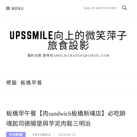
Skip
MENU
to
content
UPSSMILE向上的微笑萍子
旅食設影
邀約洽詢 請來信AMELIECHANG05@GMAIL.COM
標籤:
板橋早餐
板橋早午餐【肉sandwich板橋新埔店】必吃銷
魂起司德腸堡與芋泥肉鬆三明治
中式料理
UPSSMILE
2026-04-10