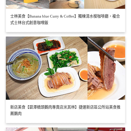
士林美食【Banana blue Curry & Coffee】獨棟清水模咖啡廳，複合
式士林台式創意咖哩飯
新店美食【碧潭橋頭鵝肉專賣店米其林】捷運新店區公所站美食推
薦鵝肉