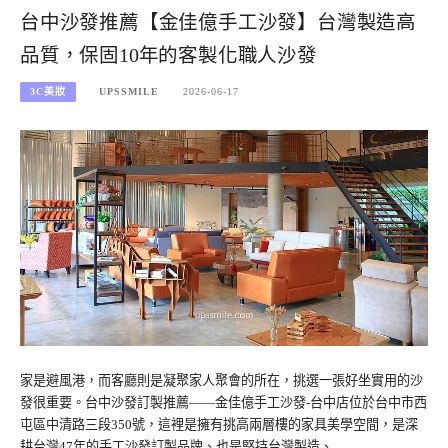
台中沙發推薦【金佳億手工沙發】台灣製造高
品質，保固10年的客製化職人沙發
3C美妝
UPSSMILE
2026-06-17
家是避風港，而客廳則是凝聚家人聚會的所在，挑選一張好坐實用的沙
發很重要。台中沙發訂製推薦——金佳億手工沙發-台中店位於台中市西
屯區中清路三段350號，這裡是擁有挑高兩層樓的家具美學空間，是深
耕台灣47年的手工沙發訂製品牌、也是堅持台灣製造、…