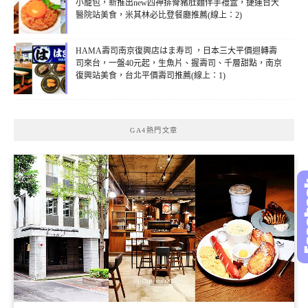
小籠包，新推出new四神排骨豬肚麵伴手禮盒，捷運台大
醫院站美食，米其林必比登餐廳推薦(線上：2)
HAMA壽司南京復興店はま寿司 ，日本三大平價迴轉壽
司來台，一盤40元起，生魚片、握壽司、千層甜點，南京
復興站美食，台北平價壽司推薦(線上：1)
GA4熱門文章