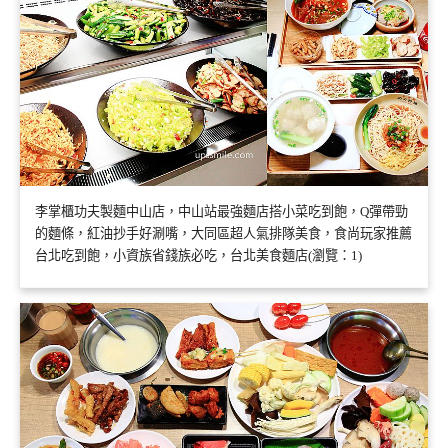
李掌櫃功夫製麵中山店，中山站最強麵店搭小菜吃到飽，Q彈帶勁
的麵條，紅油抄手好涮嘴，大同區超人氣排隊美食，食尚玩家推薦
台北吃到飽，小資族省錢族必吃，台北美食麵店(瀏覽：1)