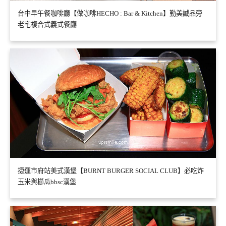
台中早午餐咖啡廳【做咖啡HECHO : Bar & Kitchen】勤美誠品旁
老宅複合式義式餐廳
捷運市府站美式漢堡【BURNT BURGER SOCIAL CLUB】必吃炸
玉米與櫛瓜bbsc漢堡