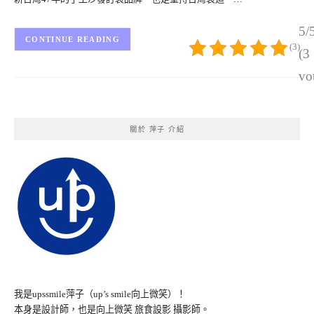
5/
CONTINUE READING
(3)
(3
vo
關於 萍子 介紹
我是upssmile萍子（up’s smile向上微笑）！
本身是設計師，也是向上微笑 旅食設影 攝影師。