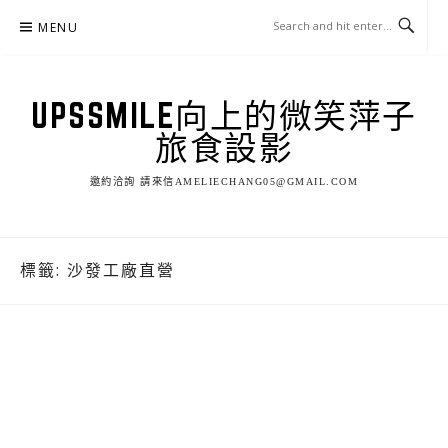
Skip
MENU
to
content
UPSSMILE向上的微笑萍子
旅食設影
邀約洽詢 請來信AMELIECHANG05@GMAIL.COM
標籤:
沙發工廠直營