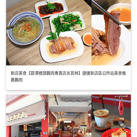
新店美食【碧潭橋頭鵝肉專賣店米其林】捷運新店區公所站美食推
薦鵝肉