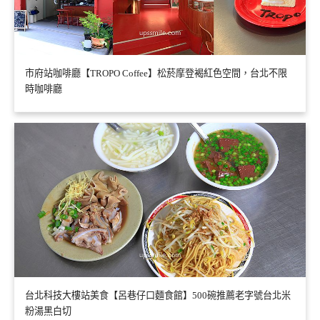
市府站咖啡廳【TROPO Coffee】松菸摩登褐紅色空間，台北不限
時咖啡廳
台北科技大樓站美食【呂巷仔口麵食館】500碗推薦老字號台北米
粉湯黑白切