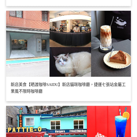
新店美食【晒渡咖啡SAIDU】新店貓咪咖啡廳，捷運七張站金屬工
業風不限時咖啡廳