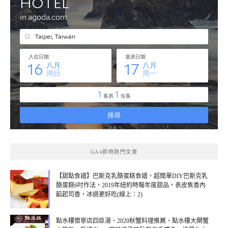
GA4即時熱門文章
【甜點食譜】巴斯克乳酪蛋糕食譜，超簡單DIY巴斯克乳
酪蛋糕6吋作法，2019年紐約時報年度甜品，表皮焦香內
餡起司香，冰過更好吃(線上：2)
點水樓懷寧店四臣湯、2020秋蟹料理推薦、點水樓大閘蟹