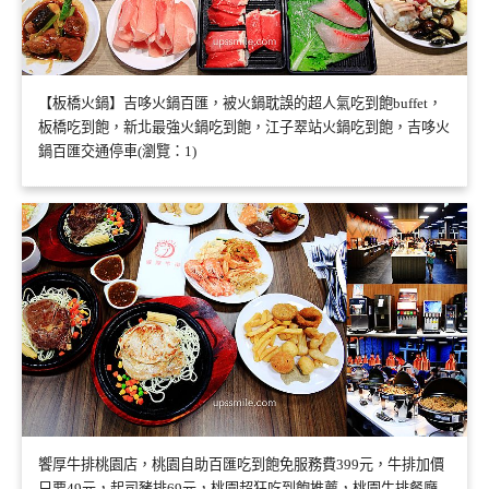
【板橋火鍋】吉哆火鍋百匯，被火鍋耽誤的超人氣吃到飽buffet，
板橋吃到飽，新北最強火鍋吃到飽，江子翠站火鍋吃到飽，吉哆火
鍋百匯交通停車(瀏覽：1)
饗厚牛排桃園店，桃園自助百匯吃到飽免服務費399元，牛排加價
只要49元，起司豬排69元，桃園超狂吃到飽推薦，桃園牛排餐廳