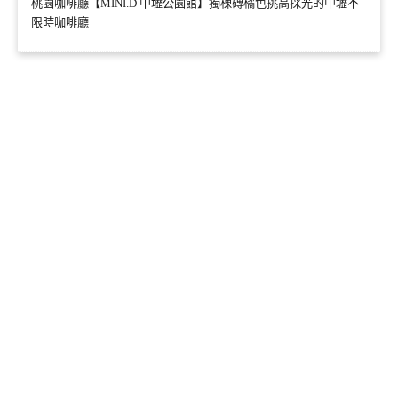
桃園咖啡廳【MINI.D 中壢公園館】獨棟磚橘色挑高採光的中壢不
限時咖啡廳