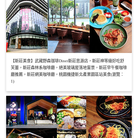
【新莊美食】武藏野森珈琲Diner新莊思源店，新莊神等級好吃舒
芙蕾，新莊森林系咖啡廳，絕美玻璃屋落地窗景，新莊早午餐咖啡
廳推薦，新莊網美咖啡廳，桃園機捷新北產業園區站美食(瀏覽：
1)