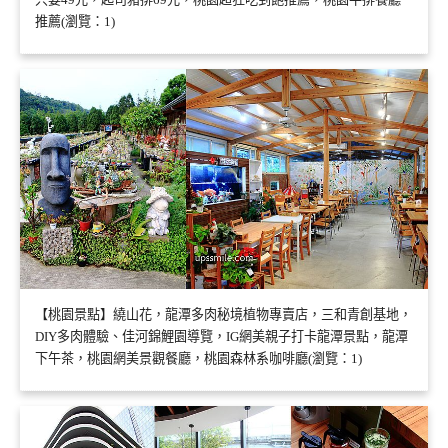
推薦(瀏覽：1)
【桃園景點】繞山花，龍潭多肉秘境植物專賣店，三和青創基地，
DIY多肉體驗、佳河錦鯉園導覽，IG網美親子打卡龍潭景點，龍潭
下午茶，桃園網美景觀餐廳，桃園森林系咖啡廳(瀏覽：1)