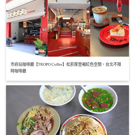
市府站咖啡廳【TROPO Coffee】松菸摩登褐紅色空間，台北不限
時咖啡廳