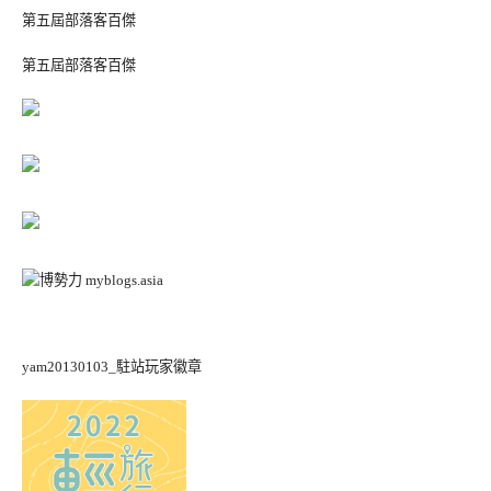
第五屆部落客百傑
第五屆部落客百傑
yam20130103_駐站玩家徽章