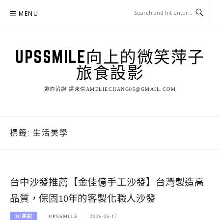
Skip
MENU
to
content
UPSSMILE向上的微笑萍子
旅食設影
邀約洽詢 請來信AMELIECHANG05@GMAIL.COM
標籤:
生活美學
台中沙發推薦【金佳億手工沙發】台灣製造高
品質，保固10年的客製化職人沙發
3C美妝
UPSSMILE
2026-06-17