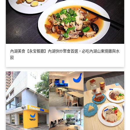
內湖美食【永宝餐廳】內湖快炒聚會首選，必吃內湖山東燒雞與水
餃