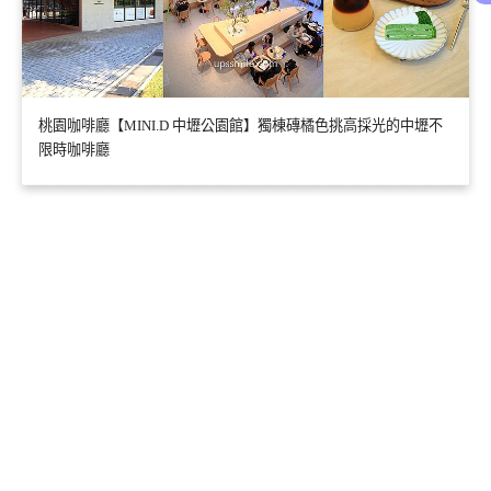
桃園咖啡廳【MINI.D 中壢公園館】獨棟磚橘色挑高採光的中壢不
限時咖啡廳