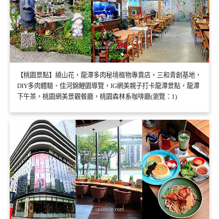
【桃園景點】繞山花，龍潭多肉秘境植物專賣店，三和青創基地，
DIY多肉體驗、佳河錦鯉園導覽，IG網美親子打卡龍潭景點，龍潭
下午茶，桃園網美景觀餐廳，桃園森林系咖啡廳(瀏覽：1)