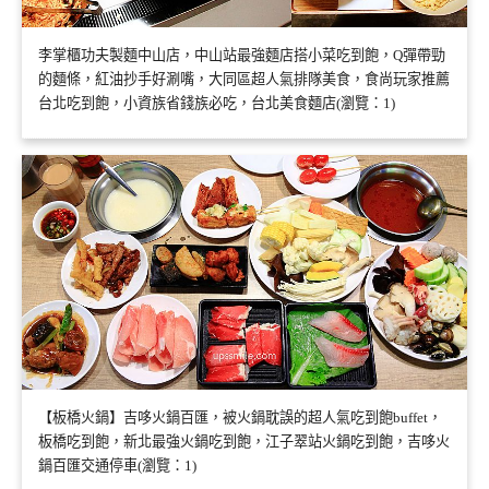
李掌櫃功夫製麵中山店，中山站最強麵店搭小菜吃到飽，Q彈帶勁
的麵條，紅油抄手好涮嘴，大同區超人氣排隊美食，食尚玩家推薦
台北吃到飽，小資族省錢族必吃，台北美食麵店(瀏覽：1)
【板橋火鍋】吉哆火鍋百匯，被火鍋耽誤的超人氣吃到飽buffet，
板橋吃到飽，新北最強火鍋吃到飽，江子翠站火鍋吃到飽，吉哆火
鍋百匯交通停車(瀏覽：1)