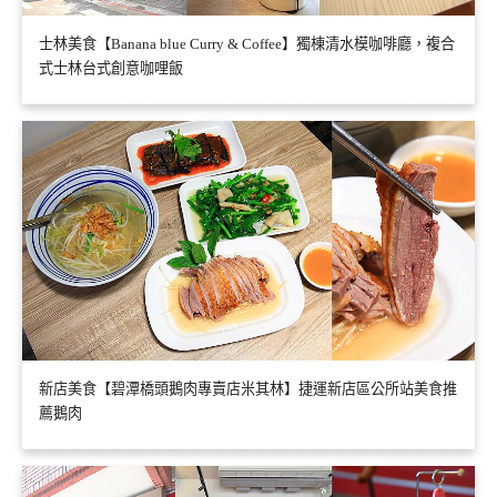
士林美食【Banana blue Curry & Coffee】獨棟清水模咖啡廳，複合
式士林台式創意咖哩飯
新店美食【碧潭橋頭鵝肉專賣店米其林】捷運新店區公所站美食推
薦鵝肉