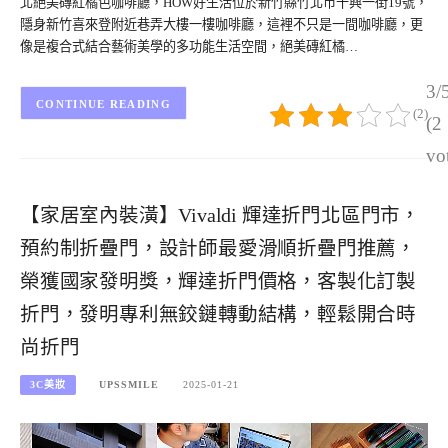
北絕美磚紅橘色咖啡廳，HOW好生活位於新竹縣竹北市十興一街19號，
隱身新竹喜來登附近巷弄大樓一樓咖啡廳，這裡不只是一間咖啡廳，更
像是複合式結合藝術美學的多功能生活空間，絕美磚紅橘…
3/
CONTINUE READING
(2)
(2
vo
【家居室內裝潢】Vivaldi 輝達折門北區門市，
預約制折疊門，設計師最愛滑順折疊門推薦，
榮獲國家發明獎，輝達折門價格，客製化訂製
折門，發明專利無鉸鏈轉動結構，輕鬆開合時
尚折門
3C美妝
UPSSMILE
2025-01-21