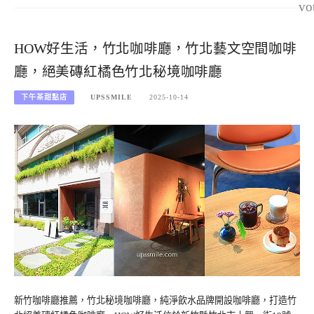
vo
HOW好生活，竹北咖啡廳，竹北藝文空間咖啡
廳，絕美磚紅橘色竹北秘境咖啡廳
下午茶甜點店
UPSSMILE
2025-10-14
新竹咖啡廳推薦，竹北秘境咖啡廳，純淨飲水品牌開設咖啡廳，打造竹