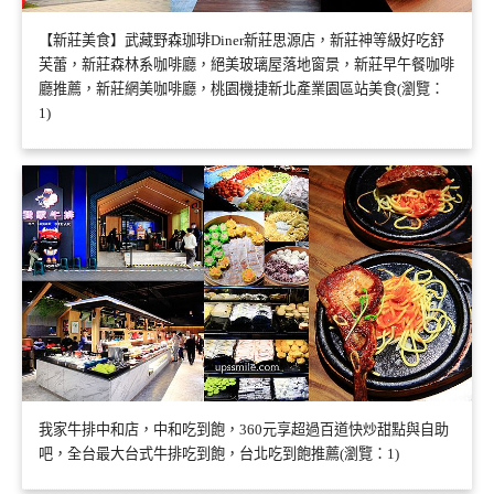
【新莊美食】武藏野森珈琲Diner新莊思源店，新莊神等級好吃舒
芙蕾，新莊森林系咖啡廳，絕美玻璃屋落地窗景，新莊早午餐咖啡
廳推薦，新莊網美咖啡廳，桃園機捷新北產業園區站美食(瀏覽：
1)
我家牛排中和店，中和吃到飽，360元享超過百道快炒甜點與自助
吧，全台最大台式牛排吃到飽，台北吃到飽推薦(瀏覽：1)