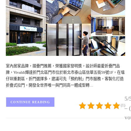
室內居家品牌，摺疊門推薦，榮獲國家發明獎，設計師最愛折疊門品
牌，Vivaldi輝達折門北區門市位於新北市泰山區信華五街59號1F，在塭
仔圳重劃區，折門選擇多，建議可先「預約制」門市服務，客製化打造
折疊式拉門，開發全世界唯一與門同高一體成型轉…
5/
CONTINUE READING
(1)
– 
vo