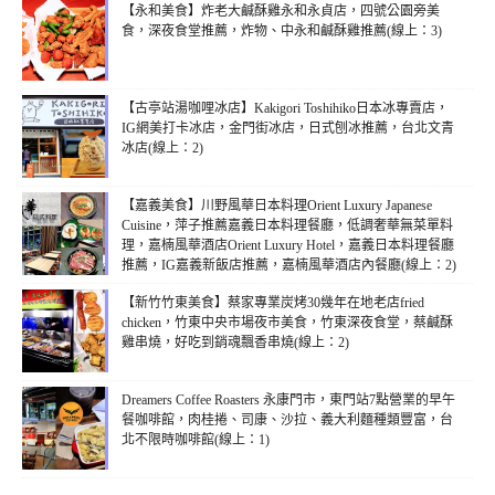
【永和美食】炸老大鹹酥雞永和永貞店，四號公園旁美
食，深夜食堂推薦，炸物、中永和鹹酥雞推薦(線上：3)
【古亭站湯咖哩冰店】Kakigori Toshihiko日本冰專賣店，
IG網美打卡冰店，金門街冰店，日式刨冰推薦，台北文青
冰店(線上：2)
【嘉義美食】川野風華日本料理Orient Luxury Japanese
Cuisine，萍子推薦嘉義日本料理餐廳，低調奢華無菜單料
理，嘉楠風華酒店Orient Luxury Hotel，嘉義日本料理餐廳
推薦，IG嘉義新飯店推薦，嘉楠風華酒店內餐廳(線上：2)
【新竹竹東美食】蔡家專業炭烤30幾年在地老店fried
chicken，竹東中央市場夜市美食，竹東深夜食堂，蔡鹹酥
雞串燒，好吃到銷魂飄香串燒(線上：2)
Dreamers Coffee Roasters 永康門市，東門站7點營業的早午
餐咖啡館，肉桂捲、司康、沙拉、義大利麵種類豐富，台
北不限時咖啡館(線上：1)