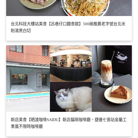
台北科技大樓站美食【呂巷仔口麵食館】500碗推薦老字號台北米
粉湯黑白切
新店美食【晒渡咖啡SAIDU】新店貓咪咖啡廳，捷運七張站金屬工
業風不限時咖啡廳