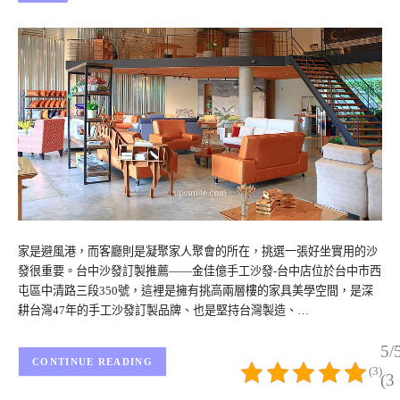
家是避風港，而客廳則是凝聚家人聚會的所在，挑選一張好坐實用的沙
發很重要。台中沙發訂製推薦——金佳億手工沙發-台中店位於台中市西
屯區中清路三段350號，這裡是擁有挑高兩層樓的家具美學空間，是深
耕台灣47年的手工沙發訂製品牌、也是堅持台灣製造、…
5/
CONTINUE READING
(3)
(3