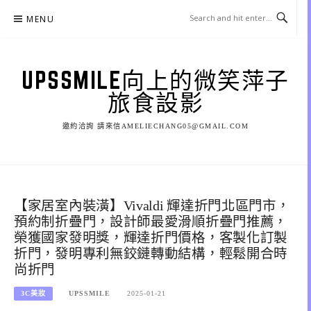
Skip
MENU
to
content
UPSSMILE向上的微笑萍子
旅食設影
邀約洽詢 請來信AMELIECHANG05@GMAIL.COM
【家居室內裝潢】Vivaldi 輝達折門北區門市，
預約制折疊門，設計師最愛滑順折疊門推薦，
榮獲國家發明獎，輝達折門價格，客製化訂製
折門，發明專利無鉸鏈轉動結構，輕鬆開合時
尚折門
3C美妝
UPSSMILE
2025-01-21