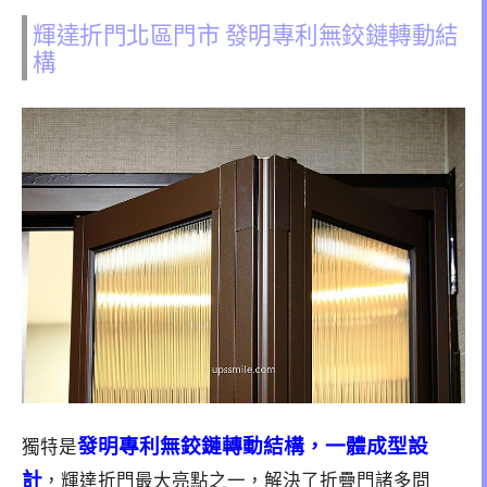
輝達折門北區門市 發明專利無鉸鏈轉動結
構
發明專利無鉸鏈轉動結構，一體成型設
獨特是
計
，輝達折門最大亮點之一，解決了折疊門諸多問