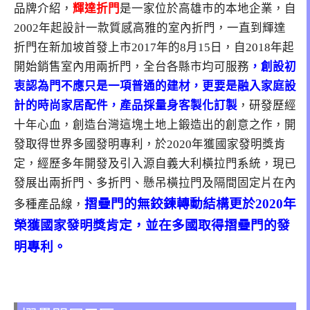
品牌介紹，
輝達折門
是一家位於高雄市的本地企業，自
2002年起設計一款質感高雅的室內折門，一直到輝達
折門在新加坡首發上市2017年的8月15日，自2018年起
開始銷售室內用兩折門，全台各縣市均可服務
，
創設初
衷認為門不應只是一項普通的建材，更要是融入家庭設
計的時尚家居配件
，產品採量身客製化訂製
，研發歷經
十年心血，創造台灣這塊土地上鍛造出的創意之作，開
發取得世界多國發明專利，於2020年獲國家發明獎肯
定，經歷多年開發及引入源自義大利橫拉門系統，現已
發展出兩折門、多折門、懸吊橫拉門及隔間固定片在內
摺疊門的無鉸鍊轉動結構更於2020年
多種產品線，
榮獲國家發明獎肯定，並在多國取得摺疊門的發
明專利。