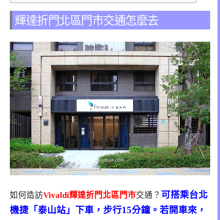
輝達折門北區門市交通怎麼去
可搭乘台北
如何造訪
Vivaldi輝達折門北區門市
交通？
機捷「泰山站」下車，步行15分鐘。若開車來，