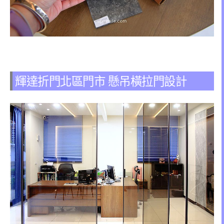
輝達折門北區門市 懸吊橫拉門設計