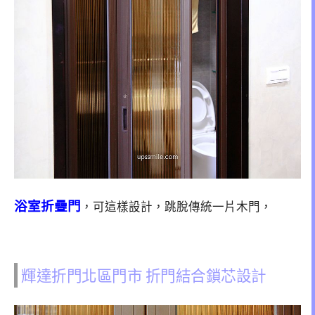
浴室折疊門
，可這樣設計，跳脫傳統一片木門，
輝達折門北區門市 折門結合鎖芯設計