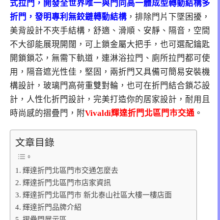
式拉門，開發全世界唯一
與門同高
一體成型
轉動結構
多
折門，發明專利無鉸鏈轉動結構
，排除
門片下墜
困擾，
美背設計不夾手結構，舒適、滑順、安靜、隔音，空間
不大卻能展現開闊，可上鎖金屬大把手，也可選配鑰匙
開鎖鎖芯，無需下軌道，連淋浴拉門、廁所拉門都可使
用，隔音遮光性佳，堅固
，兩折門又具備
可簡易安裝機
構設計，玻璃門高荷重雙對輪，也可在折門結合鎖芯設
計，人性化折門設計，完美打造你的居家設計，耐用且
時尚感的摺疊門，附
Vivaldi輝達折門北區門市交通
。
文章目錄
輝達折門北區門市交通怎麼去
輝達折門北區門市店家資訊
輝達折門北區門市 新北泰山社區大樓一樓店面
輝達折門品牌介紹
摺疊門展示區