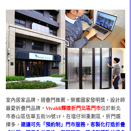
室內居家品牌，摺疊門推薦，榮獲國家發明獎，設計師
最愛折疊門品牌，
Vivaldi輝達折門北區門市
位於
新北
市泰山區信華五街59號1F
，在塭仔圳重劃區，折門選
擇多，
建議可先「預約制」門市服務，客製化打造折疊