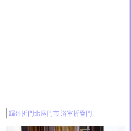
輝達折門北區門市 浴室折疊門