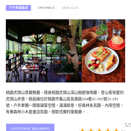
下午茶甜點店
UPSSMILE
2024-12-21
桃園虎頭山景觀餐廳，隱身桃園虎頭山深山樹屋咖啡廳，登山客很愛的
虎頭山步道，綠庭緣位於桃園市龜山區長壽路164巷31-191號31-191
號，戶外單獨一間玻璃窗空間，滿滿綠意，好森林系氛圍，內用空間，
有著森林小木屋童話氛圍，很歐式鄉村風餐廳，…
5/
CONTINUE READING