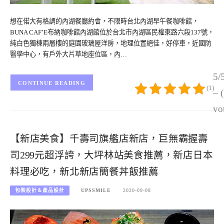
想在偌大有格調的內湖餐廳約會，不限時台北內湖早午餐咖啡館，
BUNA CAF’E布納咖啡館內湖館位於台北市內湖區民權東路六段137號，
純白色獨棟兩層樓的庭園玻璃屋洋房，地理位置絕佳，好停車，近國防
醫學中心，有戶外大片草地座位區，內…
5/
CONTINUE READING
(1)
– 
vo
【新店美食】千壽司旗艦店新店，巨無霸握壽
司299元超浮誇，大坪林站美食推薦，新店日本
料理必吃，新北新店簡餐丼飯推薦
包裝設計＆產品設計
UPSSMILE
2020-09-08