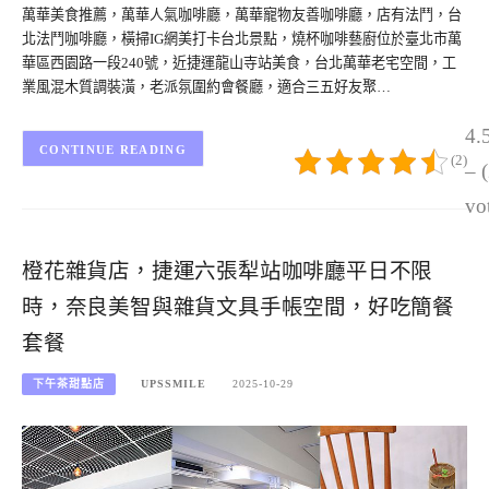
萬華美食推薦，萬華人氣咖啡廳，萬華寵物友善咖啡廳，店有法鬥，台
北法鬥咖啡廳，橫掃IG網美打卡台北景點，燒杯咖啡藝廚位於臺北市萬
華區西園路一段240號，近捷運龍山寺站美食，台北萬華老宅空間，工
業風混木質調裝潢，老派氛圍約會餐廳，適合三五好友聚…
4.
CONTINUE READING
(2)
– 
vo
橙花雜貨店，捷運六張犁站咖啡廳平日不限
時，奈良美智與雜貨文具手帳空間，好吃簡餐
套餐
下午茶甜點店
UPSSMILE
2025-10-29