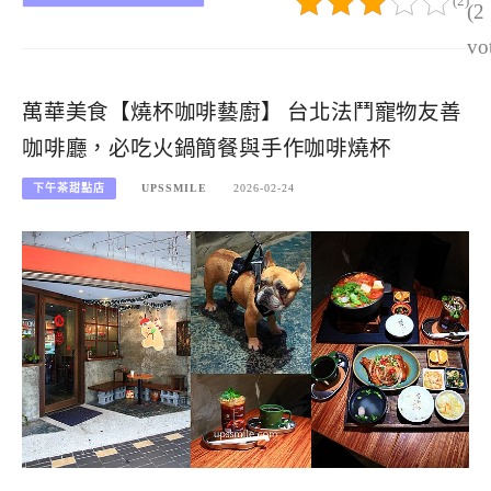
(2)
(2
vo
萬華美食【燒杯咖啡藝廚】 台北法鬥寵物友善
咖啡廳，必吃火鍋簡餐與手作咖啡燒杯
下午茶甜點店
UPSSMILE
2026-02-24