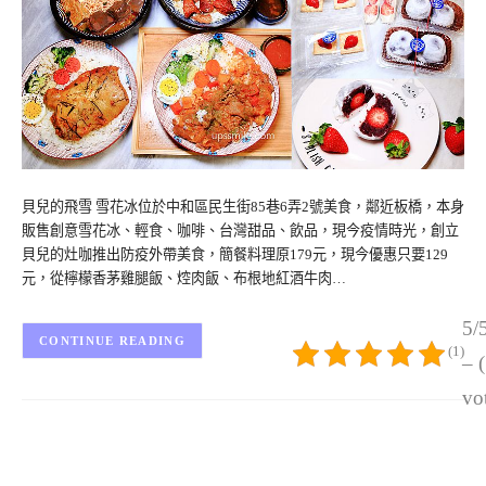
貝兒的飛雪 雪花冰位於中和區民生街85巷6弄2號美食，鄰近板橋，本身
販售創意雪花冰、輕食、咖啡、台灣甜品、飲品，現今疫情時光，創立
貝兒的灶咖推出防疫外帶美食，簡餐料理原179元，現今優惠只要129
元，從檸檬香茅雞腿飯、焢肉飯、布根地紅酒牛肉…
5/
CONTINUE READING
(1)
– 
vo