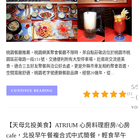
桃園餐廳推薦，桃園網美聚會餐廳不限時，茶自點莊敬店位於桃園市桃
園區莊敬路一段151號，交通便利附有大型停車場，近南崁交流道美
食，適合三五好友聚餐與洽公好去處，更是外縣市車友相約聚會首選，
空間寬敞舒適，桃園老字號連鎖餐飲品牌，經營20幾年，從…
5/
CONTINUE READING
(1)
– 
vo
【天母北投美食】ATRIUM 心房料理廚房/心房
cafe，北投早午餐複合式中式簡餐，輕食早午