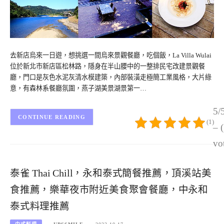
去新店烏來一日遊，想挑選一間烏來景觀餐廳，吃個飯，La Villa Wulai
位於新北市新店區松林路，隱身在半山腰中的一整排民宅改建景觀餐
廳，門口是灰色水泥灰清水模建築，內部裝潢走極簡工業風格，大片綠
意，有森林系餐廳氛圍，燕子湖美景湖景第一…
5/
CONTINUE READING
(1)
– 
vo
泰雀 Thai Chill，永和泰式簡餐推薦，頂溪站美
食推薦，樂華夜市附近美食聚會餐廳，中永和
泰式料理推薦