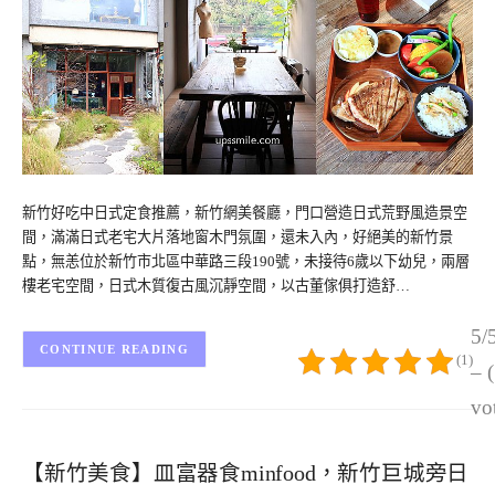
新竹好吃中日式定食推薦，新竹網美餐廳，門口營造日式荒野風造景空
間，滿滿日式老宅大片落地窗木門氛圍，還未入內，好絕美的新竹景
點，無恙位於新竹市北區中華路三段190號，未接待6歲以下幼兒，兩層
樓老宅空間，日式木質復古風沉靜空間，以古董傢俱打造舒…
5/
CONTINUE READING
(1)
– 
vo
【新竹美食】皿富器食minfood，新竹巨城旁日