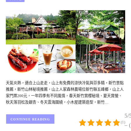
天氣炎熱，適合上山走走，山上有免費的涼快冷氣與芬多精，新竹景點
推薦，新竹山林秘境推薦，山上人家森林農場位新竹縣五峰鄉，山上人
家門票200元，一年四季有不同風情，春天新竹賞櫻秘境、夏天賞螢、
秋天落羽松及銀杏、冬天雲海圍繞，小木屋建築造型，新竹…
5/
CONTINUE READING
(1)
– 