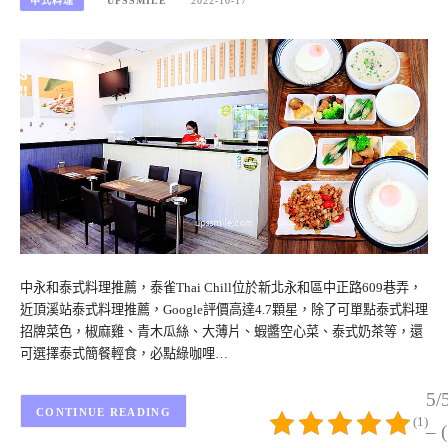
中式料理
UPSSMILE
2022-10-17
中永和泰式料理推薦，泰雀Thai Chill位於新北永和區中正路609巷弄，
近頂溪站泰式料理推薦，Google評價高達4.7顆星，除了可單點泰式料理
招牌菜色，椒麻雞、青木瓜絲、大薄片、蝦醬空心菜、泰式奶茶等，還
可選擇泰式簡餐輕食，必點綠咖哩…
5/
CONTINUE READING
(1)
– 