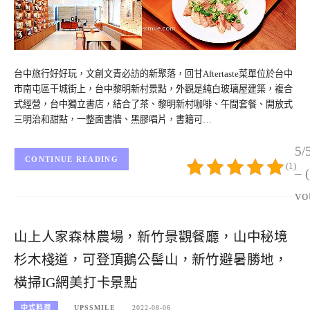
台中旅行好好玩，文創文青必訪的新聚落，回甘Aftertaste菜單位於台中
市南屯區干城街上，台中黎明新村景點，外觀是純白玻璃屋建築，複合
式經營，台中獨立書店，結合了茶、黎明新村咖啡、午間套餐、開放式
三明治和甜點，一整面書牆、黑膠唱片，書籍可…
5/
CONTINUE READING
(1)
– 
vo
山上人家森林農場，新竹景觀餐廳，山中秘境
杉木棧道，可登頂鵝公髻山，新竹避暑勝地，
橫掃IG網美打卡景點
中式料理
UPSSMILE
2022-08-06