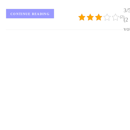
3/
CONTINUE READING
(2)
(2
vo