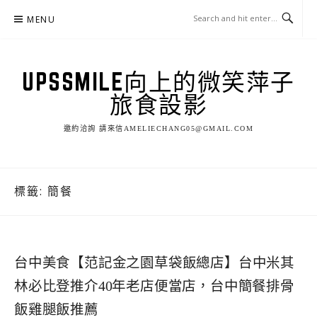
Skip
MENU
to
content
UPSSMILE向上的微笑萍子
旅食設影
邀約洽詢 請來信AMELIECHANG05@GMAIL.COM
標籤:
簡餐
台中美食【范記金之園草袋飯總店】台中米其
林必比登推介40年老店便當店，台中簡餐排骨
飯雞腿飯推薦