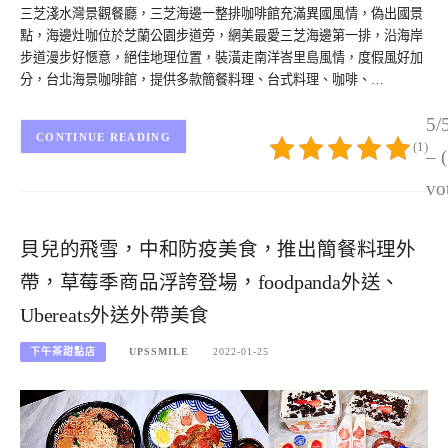
三芝淺水灣景觀餐廳，三芝海邊一整排咖啡館充滿異國風情，偽出國景
點，海邊灶咖位於芝蘭公園步道旁，網美最愛三芝海邊第一排，沿海岸
步道漫步好愜意，絕佳地理位置，裝潢走南洋峇里島風情，度假風好加
分，台北海景咖啡館，提供多款簡餐料理、台式料理、咖啡、…
5/
CONTINUE READING
(1)
– 
vo
貝兒的飛雪，中和防疫美食，推出簡餐料理外
帶，草莓季商品浮誇登場，foodpanda外送、
Ubereats外送外帶美食
下午茶甜點店
UPSSMILE
2022-01-25