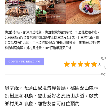
桃園好好玩，龍潭景點推薦，桃園省道旁植栽秘境，桃園植栽咖啡廳，
茉莉花園caf’e位於桃園市龍潭區中正路三坑段511號，近三坑老街，附
近景點有石門水庫，用木造搭建小屋混田園風咖啡廳，滿滿綠意的多肉
植物與鹿角蕨，鄉村風造景，DIY打造半露天戶外…
5/
CONTINUE READING
(1)
– 
vo
綠庭緣，虎頭山秘境景觀餐廳，桃園深山森林
系樹屋咖啡廳，登山愛好者虎頭山步道，歐式
鄉村風咖啡廳，寵物友善可訂位預約