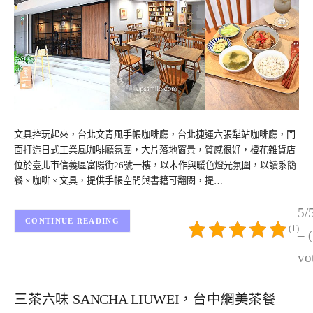
文具控玩起來，台北文青風手帳咖啡廳，台北捷運六張犁站咖啡廳，門
面打造日式工業風咖啡廳氛圍，大片落地窗景，質感很好，橙花雜貨店
位於臺北市信義區富陽街26號一樓，以木作與暖色燈光氛圍，以讀系簡
餐 × 咖啡 × 文具，提供手帳空間與書籍可翻閱，提…
5/
CONTINUE READING
(1)
– 
vo
三茶六味 SANCHA LIUWEI，台中網美茶餐