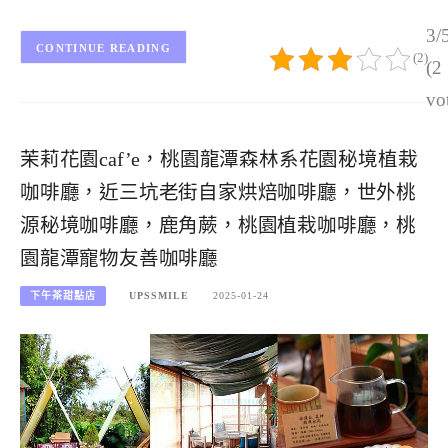
3/
CONTINUE READING
(2)
(2
vo
茉莉花園caf’e，桃園龍潭森林系花園秘境植栽
咖啡廳，近三坑老街自家烘焙咖啡廳，世外桃
源秘境咖啡廳，鹿角蕨，桃園植栽咖啡廳，桃
園龍潭寵物友善咖啡廳
下午茶甜點店
UPSSMILE
2025-01-24