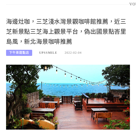
vo
海邊灶咖，三芝淺水灣景觀咖啡館推薦，近三
芝新景點三芝海上觀景平台，偽出國景點峇里
島風，新北海景咖啡推薦
下午茶甜點店
UPSSMILE
2022-02-04