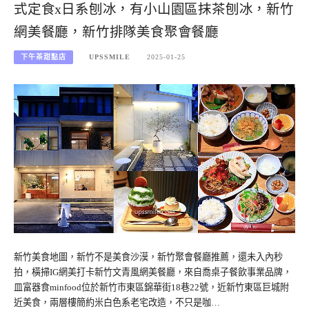
式定食x日系刨冰，有小山園區抹茶刨冰，新竹
網美餐廳，新竹排隊美食聚會餐廳
下午茶甜點店
UPSSMILE
2025-01-25
新竹美食地圖，新竹不是美食沙漠，新竹聚會餐廳推薦，還未入內秒
拍，橫掃IG網美打卡新竹文青風網美餐廳，來自喬桌子餐飲事業品牌，
皿富器食minfood位於新竹市東區錦華街18巷22號，近新竹東區巨城附
近美食，兩層樓簡約米白色系老宅改造，不只是咖…