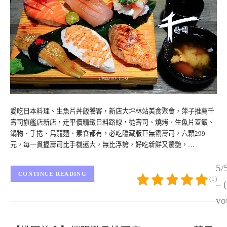
愛吃日本料理、生魚片丼飯饕客，新店大坪林站美食聚會，萍子推薦千
壽司旗艦店新店，走平價精緻日料路線，從壽司、燒烤、生魚片蓋飯、
鍋物、手捲、烏龍麵、素食都有，必吃隱藏版巨無霸壽司，六顆299
元，每一貫握壽司比手機還大，無比浮誇，好吃新鮮又驚艷，…
5/
CONTINUE READING
(1)
– 
vo