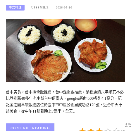
中式料理
UPSSMILE
2026-05-10
台中美食，台中排骨飯推薦，台中雞腿飯推薦，榮獲連續六年米其林必
比登推薦40多年老字號台中便當店，google評論4500多則4.1高分，范
記金之園草袋飯總店位於臺中市中區公園里成功路170號，近台中火車
站美食，從中午11點到晚上7點半，全天…
3/
CONTINUE READING