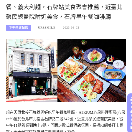
餐、義大利麵，石牌站美食聚會推薦，近臺北
榮民總醫院附近美食，石牌早午餐咖啡廳
下午茶甜點店
UPSSMILE
2023-08-03
想在天母北投石牌找間好吃早午餐咖啡廳，ATRIUM心房料理廚房(心房
cafe)位於台北市北投區石牌路二段347號，近臺北榮民總醫院美食，從
中午11點營業到晚上9點，門面走歐式餐酒館氛圍，橫掃IG網美打卡景
點，全天候提供好吃早午餐咖啡廳，複合…