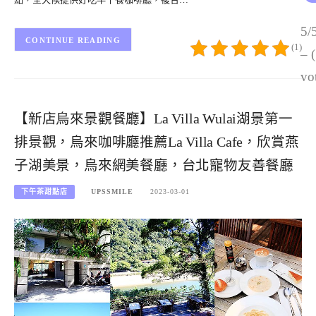
5/
CONTINUE READING
(1)
– 
vo
【新店烏來景觀餐廳】La Villa Wulai湖景第一
排景觀，烏來咖啡廳推薦La Villa Cafe，欣賞燕
子湖美景，烏來網美餐廳，台北寵物友善餐廳
下午茶甜點店
UPSSMILE
2023-03-01