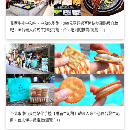
我家牛排中和店，中和吃到飽，360元享超過百道快炒甜點與自助
吧，全台最大台式牛排吃到飽，台北吃到飽推薦(瀏覽：1)
台北永康街東門站伴手禮【甜滿牛軋餅】韓國人來台必買台灣牛軋
餅，台北伴手禮推薦(瀏覽：1)