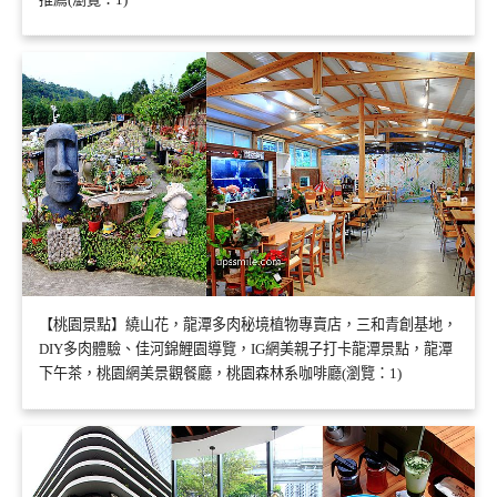
【桃園景點】繞山花，龍潭多肉秘境植物專賣店，三和青創基地，
DIY多肉體驗、佳河錦鯉園導覽，IG網美親子打卡龍潭景點，龍潭
下午茶，桃園網美景觀餐廳，桃園森林系咖啡廳(瀏覽：1)