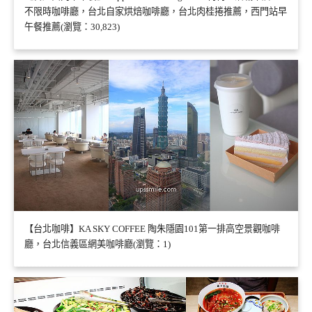
不限時咖啡廳，台北自家烘焙咖啡廳，台北肉桂捲推薦，西門站早
午餐推薦(瀏覽：30,823)
【台北咖啡】KA SKY COFFEE 陶朱隱園101第一排高空景觀咖啡
廳，台北信義區網美咖啡廳(瀏覽：1)