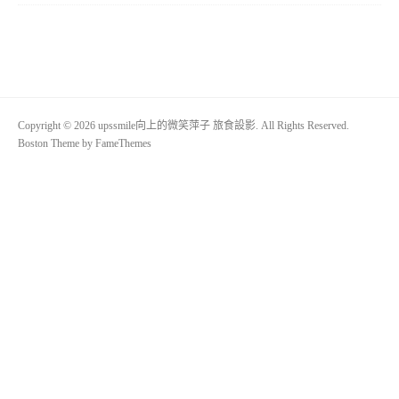
Copyright © 2026 upssmile向上的微笑萍子 旅食設影. All Rights Reserved.
Boston Theme by
FameThemes