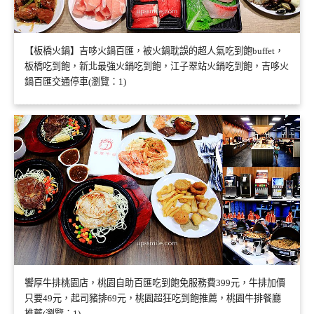
【板橋火鍋】吉哆火鍋百匯，被火鍋耽誤的超人氣吃到飽buffet，
板橋吃到飽，新北最強火鍋吃到飽，江子翠站火鍋吃到飽，吉哆火
鍋百匯交通停車(瀏覽：1)
饗厚牛排桃園店，桃園自助百匯吃到飽免服務費399元，牛排加價
只要49元，起司豬排69元，桃園超狂吃到飽推薦，桃園牛排餐廳
推薦(瀏覽：1)