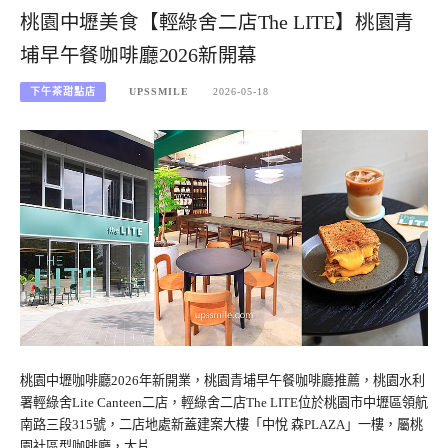
桃園中壢美食【輕綠舍二店The LITE】桃園青
埔早午餐咖啡廳2026新開幕
下午茶甜點店
UPSSMILE
2026-05-18
桃園中壢咖啡廳2026年新開業，桃園青埔早午餐咖啡廳推薦，桃園水利
署輕綠舍Lite Canteen二店，輕綠舍二店The LITE位於桃園市中壢區領航
南路三段315號，二店地處新蓋建案大樓「中悅 森PLAZA」一樓，屬桃
園社區型咖啡廳，大片…