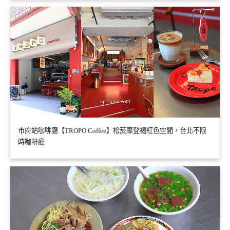
市府站咖啡廳【TROPO Coffee】松菸摩登褐紅色空間，台北不限
時咖啡廳