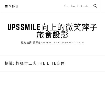
Skip
MENU
to
content
UPSSMILE向上的微笑萍子
旅食設影
邀約洽詢 請來信AMELIECHANG05@GMAIL.COM
標籤:
輕綠舍二店THE LITE交通