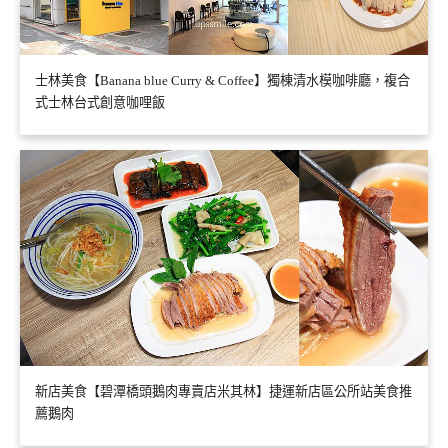
士林美食【Banana blue Curry & Coffee】獨棟清水模咖啡廳，複合
式士林台式創意咖哩飯
新店美食【碧潭橋頭鵝肉專賣店米其林】捷運新店區公所站美食推
薦鵝肉