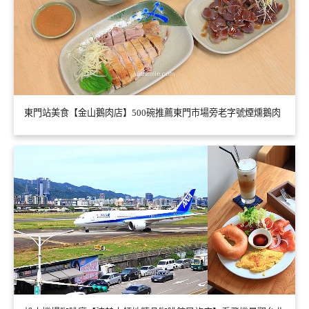
東門站美食【金山鵝肉店】500碗推薦東門市場旁老字號煙燻鵝肉