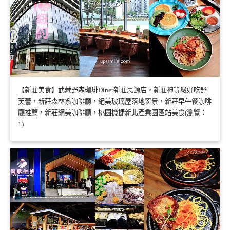
【新莊美食】武藏野森珈琲Diner新莊思源店，新莊神等級好吃舒
芙蕾，新莊森林系咖啡廳，絕美玻璃屋落地窗景，新莊早午餐咖啡
廳推薦，新莊網美咖啡廳，桃園機捷新北產業園區站美食(瀏覽：
1)