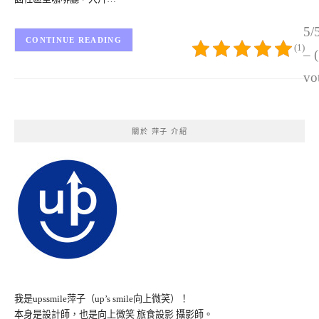
5/
CONTINUE READING
(1)
– 
vo
關於 萍子 介紹
我是upssmile萍子（up’s smile向上微笑）！
本身是設計師，也是向上微笑 旅食設影 攝影師。