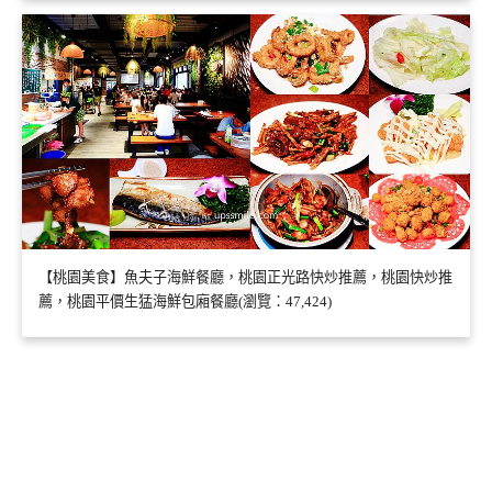
【桃園美食】魚夫子海鮮餐廳，桃園正光路快炒推薦，桃園快炒推
薦，桃園平價生猛海鮮包廂餐廳(瀏覽：47,424)