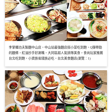
李掌櫃功夫製麵中山店，中山站最強麵店搭小菜吃到飽，Q彈帶勁
的麵條，紅油抄手好涮嘴，大同區超人氣排隊美食，食尚玩家推薦
台北吃到飽，小資族省錢族必吃，台北美食麵店(瀏覽：1)