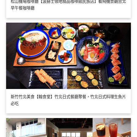
松山機場咖啡廳【波赫士領地精品咖啡館民族店】看飛機景觀台北
早午餐咖啡廳
新竹竹北美食【翰食堂】竹北日式餐廳聚餐，竹北日式料理生魚片
必吃