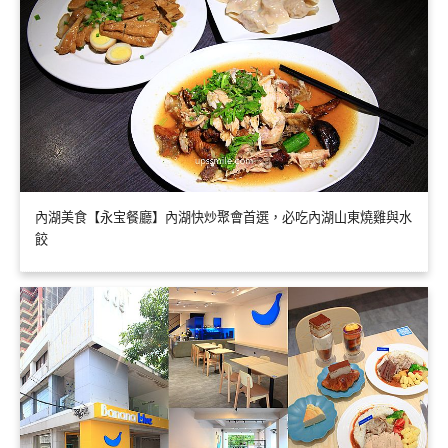
內湖美食【永宝餐廳】內湖快炒聚會首選，必吃內湖山東燒雞與水
餃