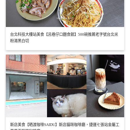
台北科技大樓站美食【呂巷仔口麵食館】500碗推薦老字號台北米
粉湯黑白切
新店美食【晒渡咖啡SAIDU】新店貓咪咖啡廳，捷運七張站金屬工