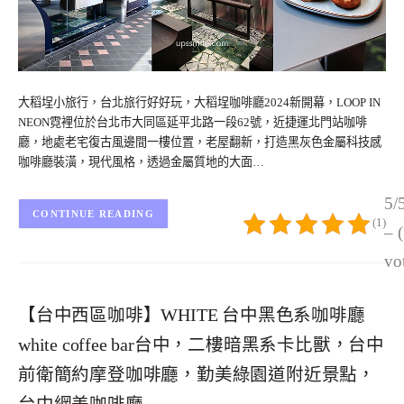
大稻埕小旅行，台北旅行好好玩，大稻埕咖啡廳2024新開幕，LOOP IN
NEON霓裡位於台北市大同區延平北路一段62號，近捷運北門站咖啡
廳，地處老宅復古風邊間一樓位置，老屋翻新，打造黑灰色金屬科技感
咖啡廳裝潢，現代風格，透過金屬質地的大面…
5/
CONTINUE READING
(1)
– 
vo
【台中西區咖啡】WHITE 台中黑色系咖啡廳
white coffee bar台中，二樓暗黑系卡比獸，台中
前衛簡約摩登咖啡廳，勤美綠園道附近景點，