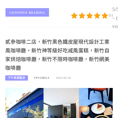
5/
CONTINUE READING
(1)
– 
vo
貳參咖啡二店，新竹黑色鐵皮屋現代設計工業
風咖啡廳，新竹神等級好吃戚風蛋糕，新竹自
家烘焙咖啡廳，新竹不限時咖啡廳，新竹網美
咖啡廳
下午茶甜點店
UPSSMILE
2025-02-19