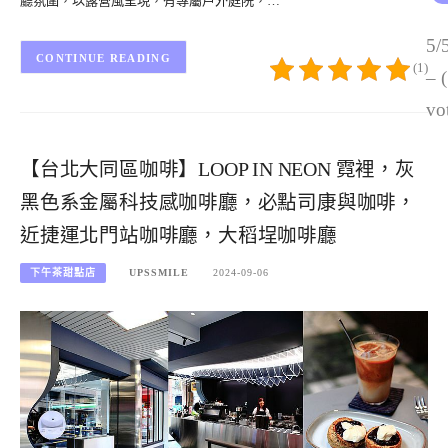
廳氛圍，以露營風呈現，有專屬戶外庭院，…
5/
CONTINUE READING
(1)
– 
vo
【台北大同區咖啡】LOOP IN NEON 霓裡，灰
黑色系金屬科技感咖啡廳，必點司康與咖啡，
近捷運北門站咖啡廳，大稻埕咖啡廳
下午茶甜點店
UPSSMILE
2024-09-06