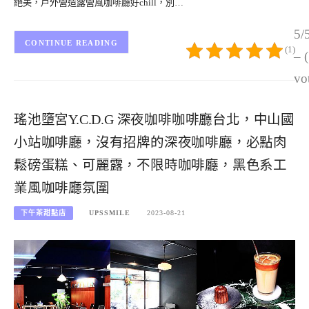
絕美，戶外營造露營風咖啡廳好chill，別…
5/
CONTINUE READING
(1)
– 
vo
瑤池墮宮Y.C.D.G 深夜咖啡咖啡廳台北，中山國
小站咖啡廳，沒有招牌的深夜咖啡廳，必點肉
鬆磅蛋糕、可麗露，不限時咖啡廳，黑色系工
業風咖啡廳氛圍
下午茶甜點店
UPSSMILE
2023-08-21