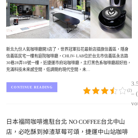
新北九份人氣咖啡廳開3店了，世界冠軍拉花最新店插旗信義區，隱身
信義區民宅一樓有庭院咖啡廳，CHLIV- LAB位於台北市信義區永吉路
30巷28弄10號一樓，近捷運市府站咖啡廳，主打黑色系咖啡廳超好拍，
充滿科技未來感空間，低調簡約現代空間，未…
3.
CONTINUE READING
(2)
– 
vo
日本福岡咖啡進駐台北 NO COFFEE台北中山
店，必吃酥到掉渣草莓可頌，捷運中山站咖啡