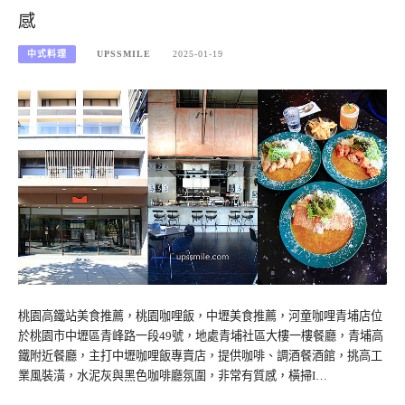
感
中式料理
UPSSMILE
2025-01-19
桃園高鐵站美食推薦，桃園咖哩飯，中壢美食推薦，河童咖哩青埔店位
於桃園市中壢區青峰路一段49號，地處青埔社區大樓一樓餐廳，青埔高
鐵附近餐廳，主打中壢咖哩飯專賣店，提供咖啡、調酒餐酒館，挑高工
業風裝潢，水泥灰與黑色咖啡廳氛圍，非常有質感，橫掃I…