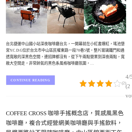
台北捷運中山國小站深夜咖啡廳台北，一開幕就在小紅書爆紅，瑤池墮
宮Y.C.D.G位於台北市中山區民權東路一段70巷5號，整片玻璃鐵門和通
透寬敞的深黑色空間，連招牌都沒有，從下午兩點營業到深夜兩點，寬
敞大空間走，非常帥氣的黑色系風格咖啡廳氛圍，…
4/
CONTINUE READING
(2)
(2
vo
COFFEE CROSS 咖啡手搖概念店，質感風黑色
咖啡廳，複合式經營網美咖啡廳與手搖飲料，