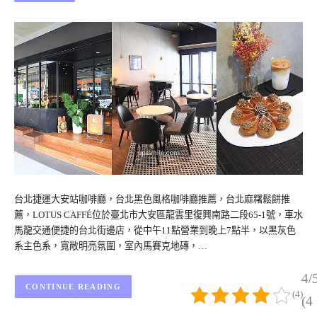
台北捷運大安站咖啡廳，台北黑色風格咖啡廳推薦，台北麻糬鬆餅推
薦，LOTUS CAFFÉ位於臺北市大安區龍雲里復興南路二段65-1號，車水
馬龍交通便捷的台北街邊店，從中午11點營業到晚上7點半，以黑灰色
系主色系，寬敞明亮氛圍，室內馬賽克地磚，…
4/
CONTINUE READING
(4)
(4