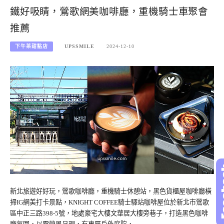
鐵好吸睛，鶯歌網美咖啡廳，重機騎士車聚會
推薦
下午茶甜點店
UPSSMILE
2024-12-10
新北旅遊好好玩，鶯歌咖啡廳，重機騎士休憩站，黑色貨櫃屋咖啡廳橫
掃IG網美打卡景點，KNIGHT COFFEE騎士驛站咖啡屋位於新北市鶯歌
區中正三路398-5號，地處豪宅大樓文華居大樓旁巷子，打造黑色咖啡