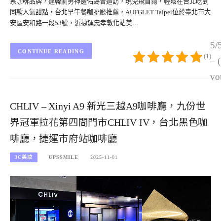
系咖啡品牌，連韓劇男神邊佑錫曾造訪，現免飛首爾，輕鬆在台北吃到
同款人氣甜點，台北早午餐咖啡廳推薦，AUFGLET Taipei位於臺北市大
安區安和路一段53號，近捷運忠孝敦化站美…
5/
CONTINUE READING
(1)
– 
vo
CHLIV – Xinyi A9 新光三越A9咖啡廳，九份世
界冠軍拉花第四間門市CHLIV IV，台北黑色咖
啡廳，捷運市府站咖啡廳
3C美妝
UPSSMILE
2025-11-01