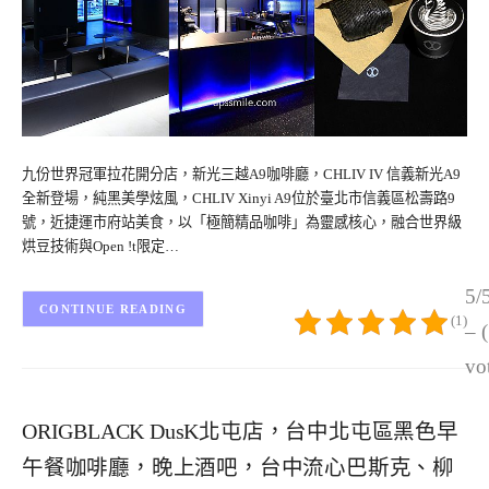
九份世界冠軍拉花開分店，新光三越A9咖啡廳，CHLIV IV 信義新光A9
全新登場，純黑美學炫風，CHLIV Xinyi A9位於臺北市信義區松壽路9
號，近捷運市府站美食，以「極簡精品咖啡」為靈感核心，融合世界級
烘豆技術與Open !t限定…
5/
CONTINUE READING
(1)
– 
vo
ORIGBLACK DusK北屯店，台中北屯區黑色早
午餐咖啡廳，晚上酒吧，台中流心巴斯克、柳