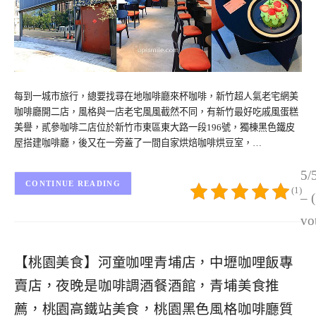
每到一城市旅行，總要找尋在地咖啡廳來杯咖啡，新竹超人氣老宅網美
咖啡廳開二店，風格與一店老宅風風截然不同，有新竹最好吃戚風蛋糕
美譽，貳參咖啡二店位於新竹市東區東大路一段196號，獨棟黑色鐵皮
屋搭建咖啡廳，後又在一旁蓋了一間自家烘焙咖啡烘豆室，…
5/
CONTINUE READING
(1)
– 
vo
【桃園美食】河童咖哩青埔店，中壢咖哩飯專
賣店，夜晚是咖啡調酒餐酒館，青埔美食推
薦，桃園高鐵站美食，桃園黑色風格咖啡廳質