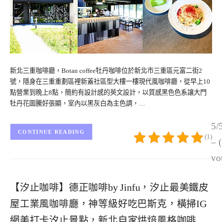
新北三重咖啡廳，Botan coffee牡丹咖啡位於新北市三重區元富二街2
號，隱身在三重重劃區裡新蓋社區型大樓一樓現代風咖啡廳，從早上10
點營業到晚上8點，簡約有設計感的英文設計，以質感黑色色系讓大門
牡丹花圖騰好張顯，室內以黑灰白為主色調，…
5/
CONTINUE READING
(1)
– 
vo
【汐止咖啡】德正咖啡by Jinfu，汐止最美鐵皮
屋工業風咖啡廳，神等級好吃巴斯克，橫掃IG
網美打卡汐止景點，新北自家烘焙風格咖啡