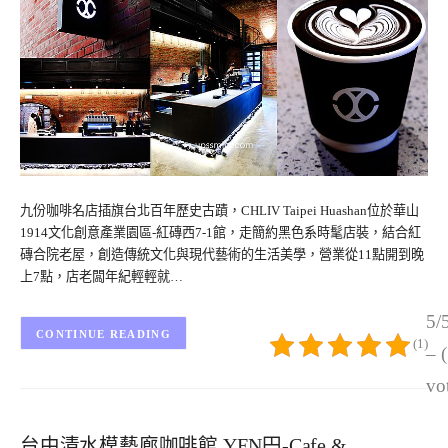
九份咖啡名店插旗台北百年歷史古蹟，CHLIV Taipei Huashan位於華山
1914文化創意產業園區-紅磚西7-1館，走簡約黑色系時髦店裝，結合紅
磚合院老屋，創造傳統文化與現代藝術的生活美學，營業從11點開到晚
上7點，店老闆年紀輕輕就…
5/
CONTINUE READING
(1)
– 
vo
台中清水模藝廊咖啡館 YEN円-Cafe &