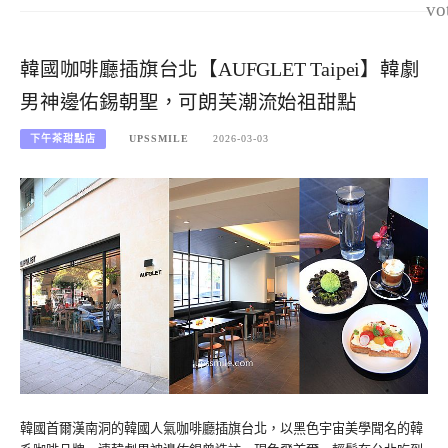
vo
韓國咖啡廳插旗台北【AUFGLET Taipei】韓劇
男神邊佑錫朝聖，可朗芙潮流始祖甜點
下午茶甜點店
UPSSMILE
2026-03-03
韓國首爾漢南洞的韓國人氣咖啡廳插旗台北，以黑色宇宙美學聞名的韓