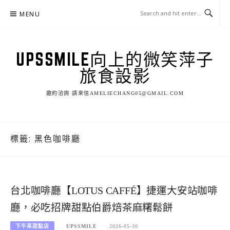
Skip
MENU
to
content
UPSSMILE向上的微笑萍子
旅食設影
邀約洽詢 請來信AMELIECHANG05@GMAIL.COM
標籤:
黑色咖啡廳
台北咖啡廳【LOTUS CAFFÉ】捷運大安站咖啡
廳，必吃招牌甜點伯爵焙茶麻糬鬆餅
下午茶甜點店
UPSSMILE
2026-05-30