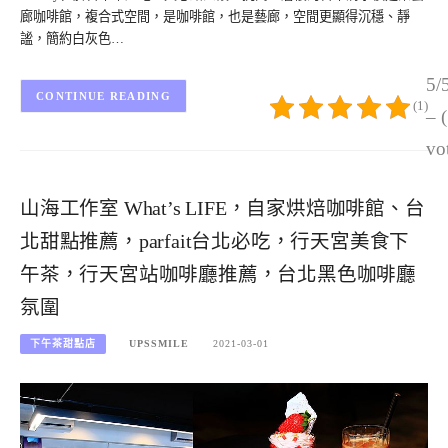
廊咖啡館，複合式空間，是咖啡館，也是藝廊，空間更顯得沉穩、靜
謐，簡約白灰色…
5/
CONTINUE READING
(1)
– 
vo
山海工作室 What’s LIFE，自家烘焙咖啡館、台
北甜點推薦，parfait台北必吃，行天宮美食下
午茶，行天宮站咖啡廳推薦，台北黑色咖啡廳
氛圍
下午茶甜點店
UPSSMILE
2021-03-01