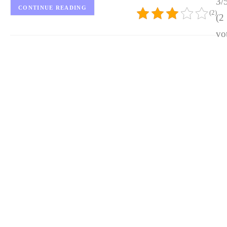
3/
CONTINUE READING
(2)
(2
vo