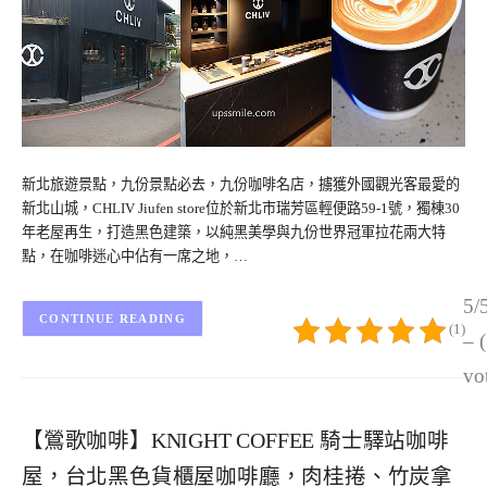
新北旅遊景點，九份景點必去，九份咖啡名店，擄獲外國觀光客最愛的
新北山城，CHLIV Jiufen store位於新北市瑞芳區輕便路59-1號，獨棟30
年老屋再生，打造黑色建築，以純黑美學與九份世界冠軍拉花兩大特
點，在咖啡迷心中佔有一席之地，…
5/
CONTINUE READING
(1)
– 
vo
【鶯歌咖啡】KNIGHT COFFEE 騎士驛站咖啡
屋，台北黑色貨櫃屋咖啡廳，肉桂捲、竹炭拿