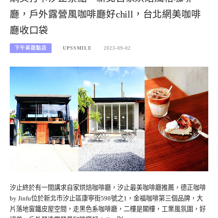
廳，戶外露營風咖啡廳好chill，台北網美咖啡
廳收口袋
下午茶甜點店
UPSSMILE
2023-09-02
汐止終於有一間講求自家烘焙咖啡廳，汐止最美咖啡廳推薦，德正咖啡
by Jinfu位於新北市汐止區康寧街598號之1，金福咖啡第三個品牌，大
片落地窗鐵皮屋空間，走黑色系咖啡廳，二樓是閣樓，工業風氛圍，好