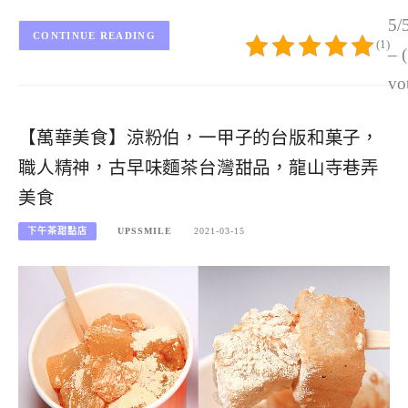
5/
CONTINUE READING
(1)
– 
vo
【萬華美食】涼粉伯，一甲子的台版和菓子，
職人精神，古早味麵茶台灣甜品，龍山寺巷弄
美食
下午茶甜點店
UPSSMILE
2021-03-15