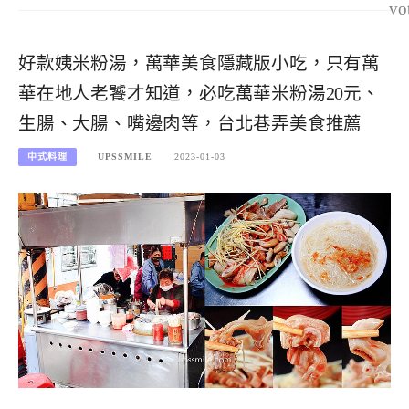
vo
好款姨米粉湯，萬華美食隱藏版小吃，只有萬
華在地人老饕才知道，必吃萬華米粉湯20元、
生腸、大腸、嘴邊肉等，台北巷弄美食推薦
中式料理
UPSSMILE
2023-01-03