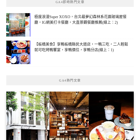
GA4即時熱門文章
極度浪漫Super XOXO，台北最夢幻森林系花園玻璃屋餐
廳，IG網美打卡餐廳，大直景觀餐廳推薦(線上：2)
【板橋美食】享鴨板橋縣民大道店，一鴨三吃，二人輕鬆
就可吃烤鴨饗宴，享鴨價位，享鴨分店(線上：1)
GA4熱門文章