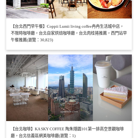
【台北西門早午餐】Coppii Lumii living coffee冉冉生活城中店，
不限時咖啡廳，台北自家烘焙咖啡廳，台北肉桂捲推薦，西門站早
午餐推薦(瀏覽：30,823)
【台北咖啡】KA SKY COFFEE 陶朱隱園101第一排高空景觀咖啡
廳，台北信義區網美咖啡廳(瀏覽：1)