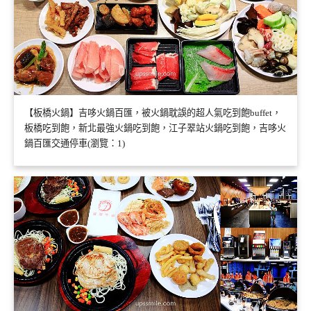
【板橋火鍋】吉哆火鍋百匯，被火鍋耽誤的超人氣吃到飽buffet，
板橋吃到飽，新北最強火鍋吃到飽，江子翠站火鍋吃到飽，吉哆火
鍋百匯交通停車(瀏覽：1)