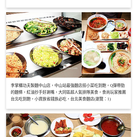
李掌櫃功夫製麵中山店，中山站最強麵店搭小菜吃到飽，Q彈帶勁
的麵條，紅油抄手好涮嘴，大同區超人氣排隊美食，食尚玩家推薦
台北吃到飽，小資族省錢族必吃，台北美食麵店(瀏覽：1)