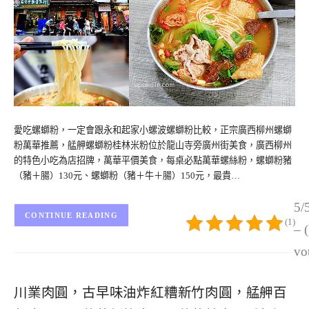
愛吃螺螄粉，一定會跟永和起家小螺波螺螄粉比較，正宗廣西柳州螺螄
粉萬華推薦，艋舺螺螄粉桂林米粉位於龍山寺旁廣州街美食，廣西柳州
的特色小吃為店招牌，萬華平價美食，每桌必點萬華螺絲粉，螺螄粉豬
（豬＋腸）130元、螺螄粉（豬＋牛＋腸）150元，最貴…
5/
CONTINUE READING
(1)
– 
vo
川業肉圓，古早味油炸紅糟新竹肉圓，艋舺百