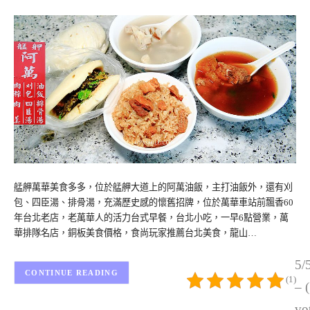
艋舺萬華美食多多，位於艋舺大道上的阿萬油飯，主打油飯外，還有刈
包、四臣湯、排骨湯，充滿歷史感的懷舊招牌，位於萬華車站前飄香60
年台北老店，老萬華人的活力台式早餐，台北小吃，一早6點營業，萬
華排隊名店，銅板美食價格，食尚玩家推薦台北美食，龍山…
5/
CONTINUE READING
(1)
– 
vo