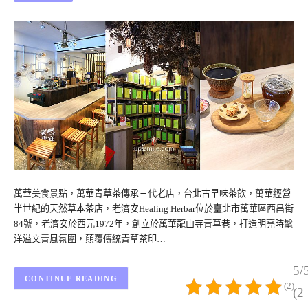
萬華美食景點，萬華青草茶傳承三代老店，台北古早味茶飲，萬華經營
半世紀的天然草本茶店，老濟安Healing Herbar位於臺北市萬華區西昌街
84號，老濟安於西元1972年，創立於萬華龍山寺青草巷，打造明亮時髦
洋溢文青風氛圍，顛覆傳統青草茶印…
5/
CONTINUE READING
(2)
(2