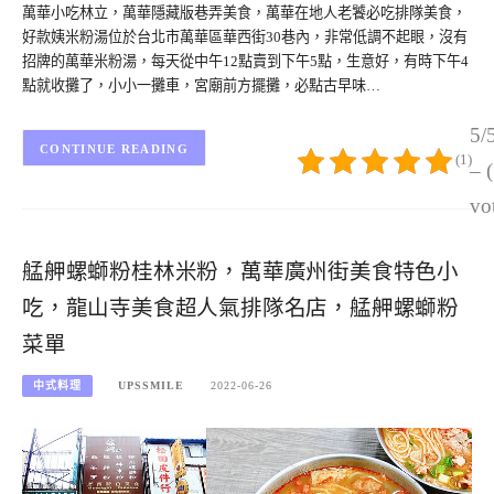
萬華小吃林立，萬華隱藏版巷弄美食，萬華在地人老饕必吃排隊美食，
好款姨米粉湯位於台北市萬華區華西街30巷內，非常低調不起眼，沒有
招牌的萬華米粉湯，每天從中午12點賣到下午5點，生意好，有時下午4
點就收攤了，小小一攤車，宮廟前方擺攤，必點古早味…
5/
CONTINUE READING
(1)
– 
vo
艋舺螺螄粉桂林米粉，萬華廣州街美食特色小
吃，龍山寺美食超人氣排隊名店，艋舺螺螄粉
菜單
中式料理
UPSSMILE
2022-06-26