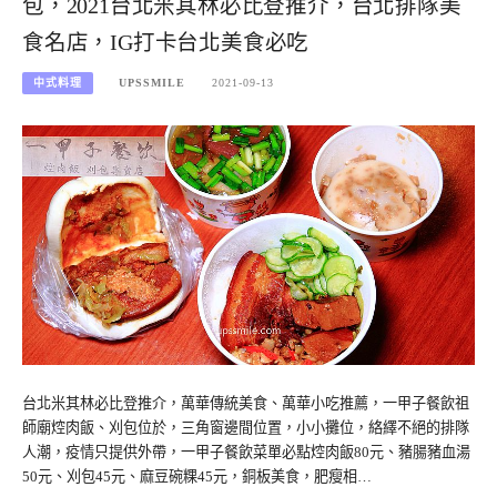
包，2021台北米其林必比登推介，台北排隊美
食名店，IG打卡台北美食必吃
中式料理
UPSSMILE
2021-09-13
台北米其林必比登推介，萬華傳統美食、萬華小吃推薦，一甲子餐飲祖
師廟焢肉飯、刈包位於，三角窗邊間位置，小小攤位，絡繹不絕的排隊
人潮，疫情只提供外帶，一甲子餐飲菜單必點焢肉飯80元、豬腸豬血湯
50元、刈包45元、麻豆碗粿45元，銅板美食，肥瘦相…