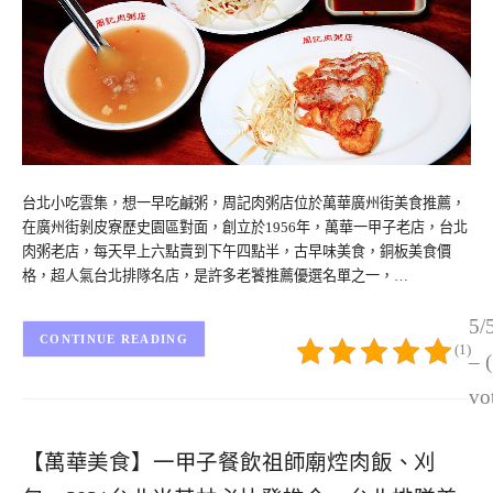
台北小吃雲集，想一早吃鹹粥，周記肉粥店位於萬華廣州街美食推薦，
在廣州街剝皮寮歷史園區對面，創立於1956年，萬華一甲子老店，台北
肉粥老店，每天早上六點賣到下午四點半，古早味美食，銅板美食價
格，超人氣台北排隊名店，是許多老饕推薦優選名單之一，…
5/
CONTINUE READING
(1)
– 
vo
【萬華美食】一甲子餐飲祖師廟焢肉飯、刈