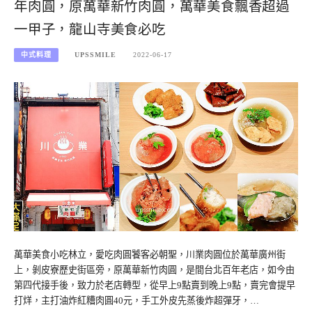
年肉圓，原萬華新竹肉圓，萬華美食飄香超過
一甲子，龍山寺美食必吃
中式料理
UPSSMILE
2022-06-17
萬華美食小吃林立，愛吃肉圓饕客必朝聖，川業肉圓位於萬華廣州街
上，剝皮寮歷史街區旁，原萬華新竹肉圓，是間台北百年老店，如今由
第四代接手後，致力於老店轉型，從早上9點賣到晚上9點，賣完會提早
打烊，主打油炸紅糟肉圓40元，手工外皮先蒸後炸超彈牙，…