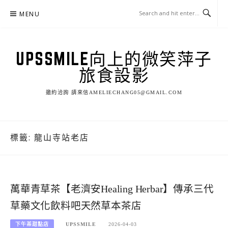
Skip
MENU
to
content
UPSSMILE向上的微笑萍子
旅食設影
邀約洽詢 請來信AMELIECHANG05@GMAIL.COM
標籤:
龍山寺站老店
萬華青草茶【老濟安Healing Herbar】傳承三代
草藥文化飲料吧天然草本茶店
下午茶甜點店
UPSSMILE
2026-04-03