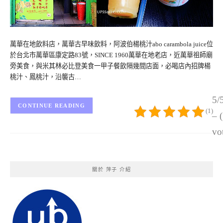
萬華在地飲料店，萬華古早味飲料，阿波伯楊桃汁abo carambola juice位
於台北市萬華區康定路83號，SINCE 1960萬華在地老店，近萬華祖師廟
旁美食，與米其林必比登美食一甲子餐飲隔幾間店面，必喝店內招牌楊
桃汁、鳳桃汁，沿襲古…
5/
CONTINUE READING
(1)
– 
vo
關於 萍子 介紹