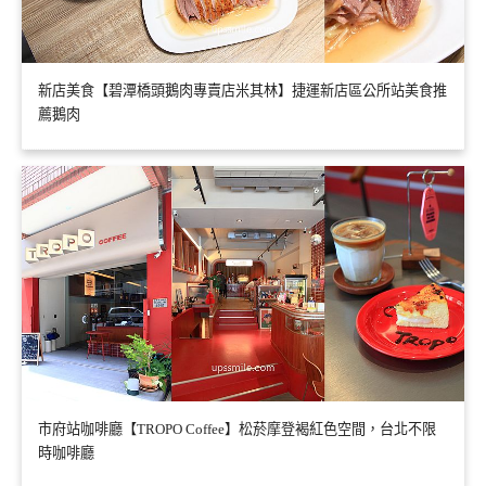
新店美食【碧潭橋頭鵝肉專賣店米其林】捷運新店區公所站美食推
薦鵝肉
市府站咖啡廳【TROPO Coffee】松菸摩登褐紅色空間，台北不限
時咖啡廳