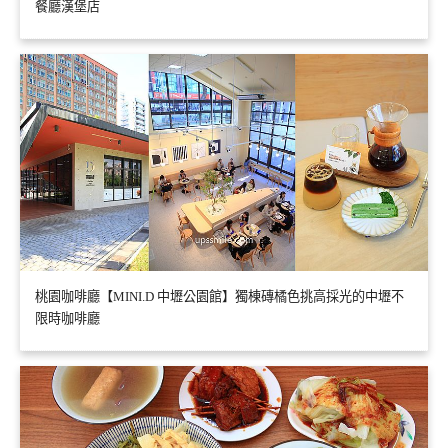
餐廳漢堡店
桃園咖啡廳【MINI.D 中壢公園館】獨棟磚橘色挑高採光的中壢不
限時咖啡廳