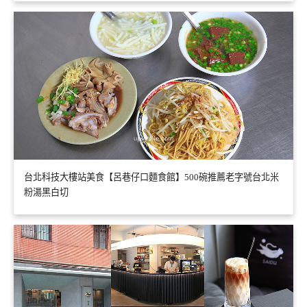
台北科技大樓站美食【呂巷仔口麵食館】500碗推薦老字號台北米
粉湯黑白切