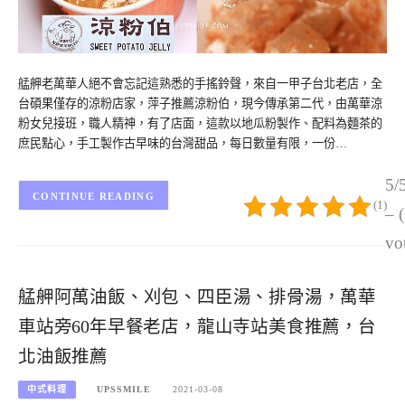
艋舺老萬華人絕不會忘記這熟悉的手搖鈴聲，來自一甲子台北老店，全
台碩果僅存的涼粉店家，萍子推薦涼粉伯，現今傳承第二代，由萬華涼
粉女兒接班，職人精神，有了店面，這款以地瓜粉製作、配料為麵茶的
庶民點心，手工製作古早味的台灣甜品，每日數量有限，一份…
5/
CONTINUE READING
(1)
– 
vo
艋舺阿萬油飯、刈包、四臣湯、排骨湯，萬華
車站旁60年早餐老店，龍山寺站美食推薦，台
北油飯推薦
中式料理
UPSSMILE
2021-03-08