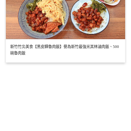
新竹竹北美食【黑皮驊魯肉飯】譽為新竹最強米其林滷肉飯、500
碗魯肉飯