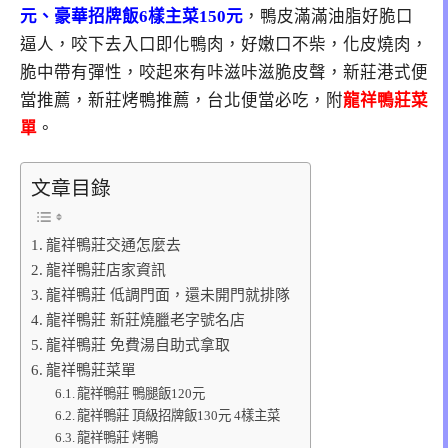
元、豪華招牌飯6樣主菜150元
，鴨皮滿滿油脂好脆口
逼人，咬下去入口即化鴨肉，好嫩口不柴，化皮燒肉，
脆中帶有彈性，咬起來有咔滋咔滋脆皮聲，新莊港式便
當推薦，新莊烤鴨推薦，台北便當必吃，附
龍祥鴨莊菜
單
。
文章目錄
龍祥鴨莊交通怎麼去
龍祥鴨莊店家資訊
龍祥鴨莊 低調門面，還未開門就排隊
龍祥鴨莊 新莊燒臘老字號名店
龍祥鴨莊 免費湯自助式拿取
龍祥鴨莊菜單
龍祥鴨莊 鴨腿飯120元
龍祥鴨莊 頂級招牌飯130元 4樣主菜
龍祥鴨莊 烤鴨