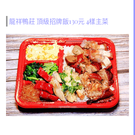
龍祥鴨莊 頂級招牌飯130元 4樣主菜