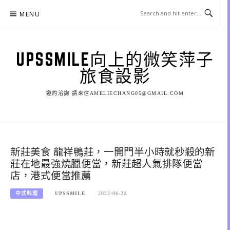
Skip
MENU
to
content
UPSSMILE向上的微笑萍子
旅食設影
邀約洽詢 請來信AMELIECHANG05@GMAIL.COM
新莊美食 龍祥鴨莊，一開門半小時就秒殺的新
莊在地最強燒臘便當，新莊超人氣排隊便當
店，港式便當推薦
中式料理
UPSSMILE
2022-06-20