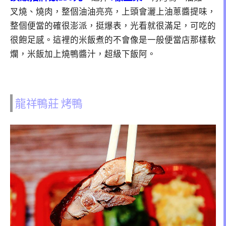
叉燒、燒肉，整個油油亮亮，上頭會灑上油蔥醬提味，
整個便當的確很澎派，挺爆表，光看就很滿足，可吃的
很飽足感。這裡的米飯煮的不會像是一般便當店那樣軟
爛，米飯加上燒鴨醬汁，超級下飯阿。
龍祥鴨莊 烤鴨