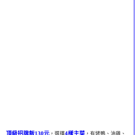
頂級招牌飯130元
4樣主菜
，選擇
，有烤鴨、油雞、