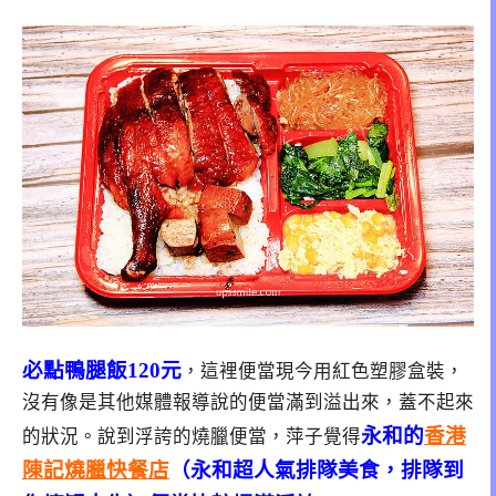
必點鴨腿飯120元
，這裡便當現今用紅色塑膠盒裝，
沒有像是其他媒體報導說的便當滿到溢出來，蓋不起來
永和的
香港
的狀況。說到浮誇的燒臘便當，萍子覺得
陳記燒臘快餐店
（永和超人氣排隊美食，排隊到