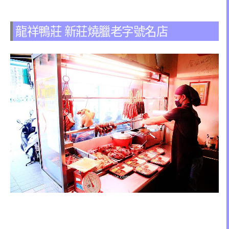
龍祥鴨莊 新莊燒臘老字號名店