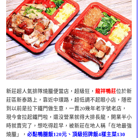
新莊超人氣排隊燒臘便當店，超級狂，
龍祥鴨莊
位於新
莊區新泰路上，靠近中環路，超低調不起眼小店，隱密
到以前是拉下鐵門做生意，一賣20幾年老字號老店，
現今會拉起鐵門啦，還沒營業就得大排長龍，開業半小
時就賣完了，想吃得趁早，被新莊在地人稱「在地最強
燒臘」，
必點鴨腿飯120元、頂級招牌飯4樣主菜130