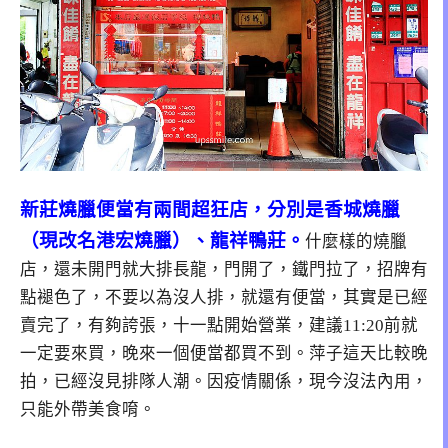
新莊燒臘便當有兩間超狂店，分別是香城燒臘
（現改名港宏燒臘）、龍祥鴨莊。
什麼樣的燒臘
店，還未開門就大排長龍，門開了，鐵門拉了，招牌有
點褪色了，不要以為沒人排，就還有便當，其實是已經
賣完了，有夠誇張，十一點開始營業，建議11:20前就
一定要來買，晚來一個便當都買不到。萍子這天比較晚
拍，已經沒見排隊人潮。因疫情關係，現今沒法內用，
只能外帶美食唷。