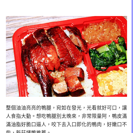
整個油油亮亮的鴨腿，宛如在發光，光看就好可口，讓
人食指大動。想吃鴨腿別太晚來，非常限量阿，鴨皮滿
滿油脂好脆口逼人，咬下去入口即化的鴨肉，好嫩口不
柴，新莊烤鴨推薦。