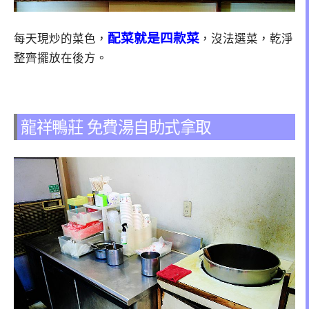
配菜就是四款菜
每天現炒的菜色，
，沒法選菜，乾淨
整齊擺放在後方。
龍祥鴨莊 免費湯自助式拿取