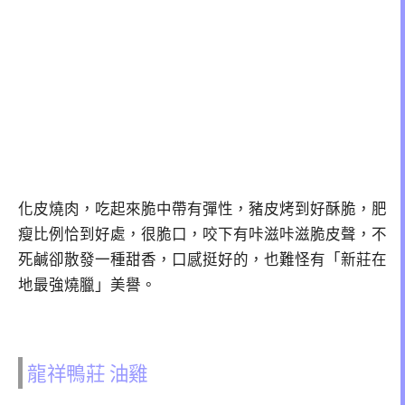
化皮燒肉，吃起來脆中帶有彈性，豬皮烤到好酥脆，肥
瘦比例恰到好處，很脆口，咬下有咔滋咔滋脆皮聲，不
死鹹卻散發一種甜香，口感挺好的，也難怪有「新莊在
地最強燒臘」美譽。
龍祥鴨莊 油雞