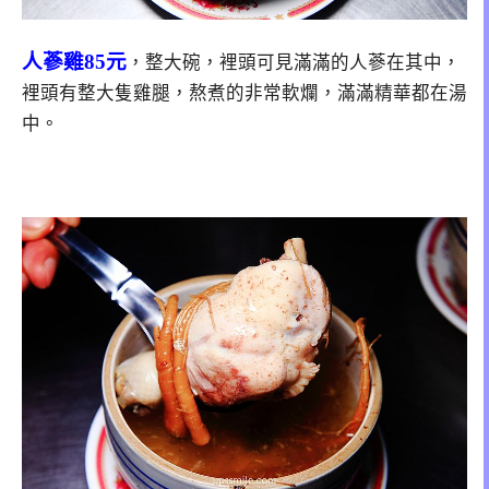
人蔘雞85元
，整大碗，裡頭可見滿滿的人蔘在其中，
裡頭有整大隻雞腿，熬煮的非常軟爛，滿滿精華都在湯
中。