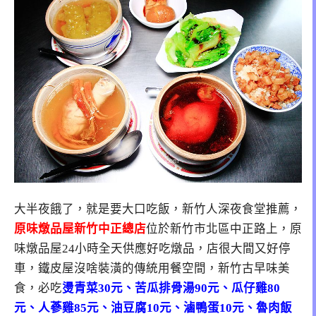
大半夜餓了，就是要大口吃飯，新竹人深夜食堂推薦，
原味燉品屋新竹中正總店
位於新竹市北區中正路上，原
味燉品屋24小時全天供應好吃燉品，店很大間又好停
車，鐵皮屋沒啥裝潢的傳統用餐空間，新竹古早味美
食，必吃
燙青菜30元、苦瓜排骨湯90元、瓜仔雞80
元、人蔘雞85元、油豆腐10元、滷鴨蛋10元、魯肉飯