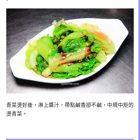
青菜燙好後，淋上醬汁，帶點鹹香卻不鹹，中規中矩的
燙青菜。