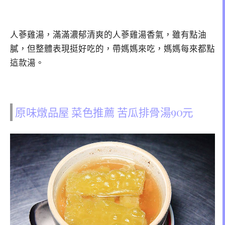
人蔘雞湯，滿滿濃郁清爽的人蔘雞湯香氣，雖有點油
膩，但整體表現挺好吃的，帶媽媽來吃，媽媽每來都點
這款湯。
原味燉品屋 菜色推薦 苦瓜排骨湯90元