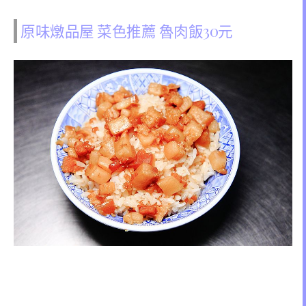
原味燉品屋 菜色推薦 魯肉飯30元