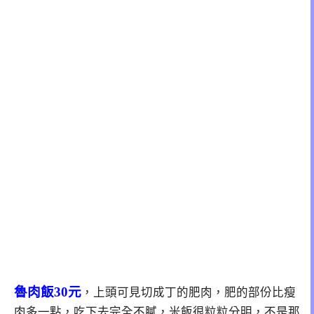
魯肉飯30元
，上頭可見切成丁的肥肉，肥的部份比瘦
肉多一點，吃下去完全不膩，米飯很粒粒分明，不是那