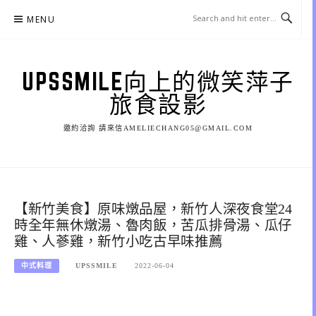
Skip
MENU
to
content
UPSSMILE向上的微笑萍子
旅食設影
邀約洽詢 請來信AMELIECHANG05@GMAIL.COM
【新竹美食】原味燉品屋，新竹人深夜食堂24
時全年無休燉湯、魯肉飯，苦瓜排骨湯、瓜仔
雞、人蔘雞，新竹小吃古早味推薦
中式料理
UPSSMILE
2022-06-04