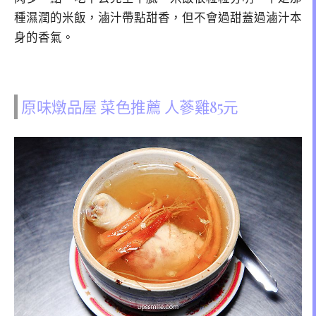
種濕潤的米飯，滷汁帶點甜香，但不會過甜蓋過滷汁本
身的香氣。
原味燉品屋 菜色推薦 人蔘雞85元