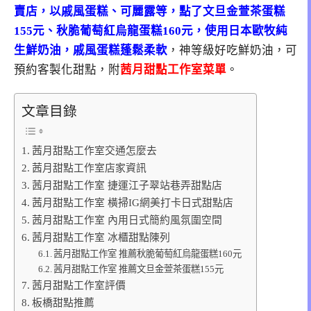
賣店，以戚風蛋糕、可麗露等，點了文旦金萱茶蛋糕
155元、秋脆葡萄紅烏龍蛋糕160元，使用日本歐牧純
生鮮奶油，戚風蛋糕蓬鬆柔軟
，神等級好吃鮮奶油，可
預約客製化甜點，附
茜月甜點工作室菜單
。
文章目錄
茜月甜點工作室交通怎麼去
茜月甜點工作室店家資訊
茜月甜點工作室 捷運江子翠站巷弄甜點店
茜月甜點工作室 橫掃IG網美打卡日式甜點店
茜月甜點工作室 內用日式簡約風氛圍空間
茜月甜點工作室 冰櫃甜點陳列
茜月甜點工作室 推薦秋脆葡萄紅烏龍蛋糕160元
茜月甜點工作室 推薦文旦金萱茶蛋糕155元
茜月甜點工作室評價
板橋甜點推薦