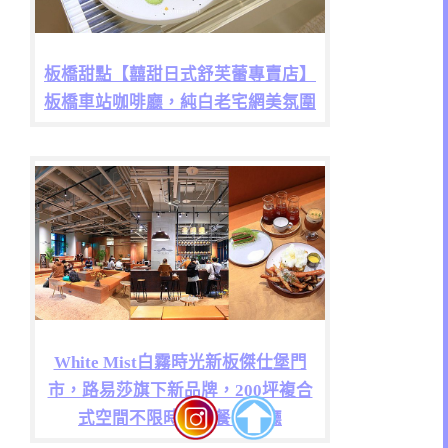
板橋甜點【囍甜日式舒芙蕾專賣店】
板橋車站咖啡廳，純白老宅網美氛圍
White Mist白霧時光新板傑仕堡門
市，路易莎旗下新品牌，200坪複合
式空間不限時早午餐咖啡廳