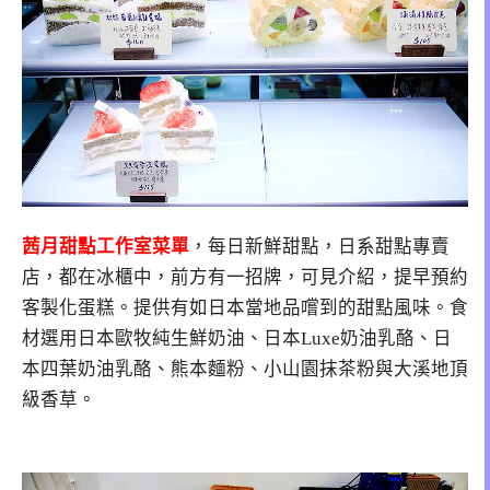
茜月甜點工作室菜單
，每日新鮮甜點，日系甜點專賣
店，都在冰櫃中，前方有一招牌，可見介紹，提早預約
客製化蛋糕。提供有如日本當地品嚐到的甜點風味。食
材選用日本歐牧純生鮮奶油、日本Luxe奶油乳酪、日
本四葉奶油乳酪、熊本麵粉、小山園抹茶粉與大溪地頂
級香草。