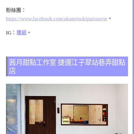
粉絲團：
https://www.facebook.com/akanetsukipatisserie
。
IG：
連結
。
茜月甜點工作室 捷運江子翠站巷弄甜點
店