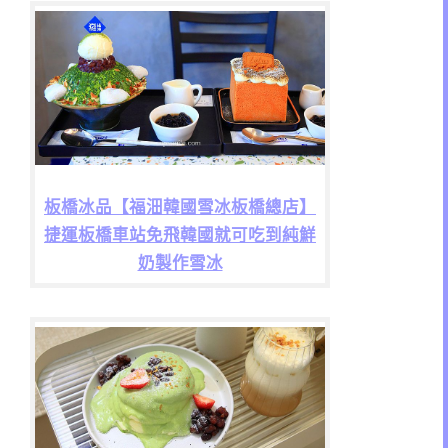
板橋冰品【福沺韓國雪冰板橋總店】
捷運板橋車站免飛韓國就可吃到純鮮
奶製作雪冰