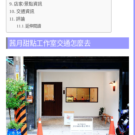
店家/景點資訊
交通資訊
評論
延伸閱讀
茜月甜點工作室交通怎麼去