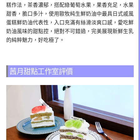
糕作法，茶香濃郁，搭配綠葡萄水果，果香充足，水果
甜香，脆口多汁，使用歐牧純生鮮奶油中最具日式戚風
蛋糕鮮奶油代表性，入口充滿有絲滑淡爽口感，愛吃鮮
奶油風味的甜點控，絕對不可錯過，完美展現新鮮生乳
的純粹魅力，好吃極了。
茜月甜點工作室評價