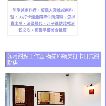
阿準越南料理，板橋人激推越南料
理，IG打卡爆量阿準牛肉河粉、涼拌
青木瓜、法國麵包，江子翠站越式河
粉必吃，板橋平價美食推薦
茜月甜點工作室 橫掃IG網美打卡日式甜
點店