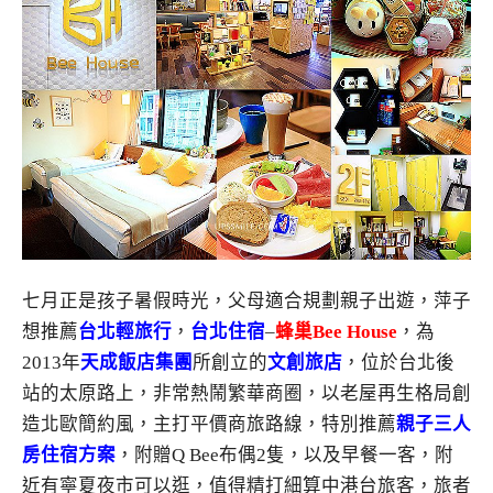
七月正是孩子暑假時光，父母適合規劃親子出遊，萍子
想推薦
台北輕旅行
，
台北住宿
–
蜂巢Bee House
，為
2013
年
天成飯店集團
所創立的
文
創旅店
，位於台北後
站的太原路上，非常熱鬧繁華商圈，以老屋再生格局創
造北歐簡約風，主打平價商旅路線，特別推薦
親子三人
房住宿方案
，附贈
Q Bee
布偶
2
隻，以及早餐一客，附
近有寧夏夜市可以逛，值得精打細算中港台旅客，旅者