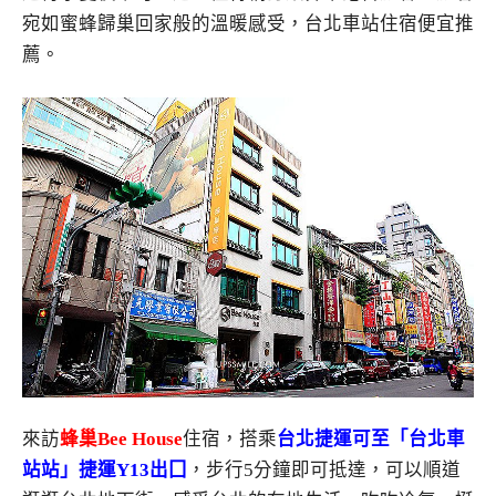
宛如蜜蜂歸巢回家般的溫暖感受，台北車站住宿便宜推
薦。
來訪
蜂巢Bee House
住宿，搭乘
台北捷運可至「台北車
站站」捷運Y13出囗
，步行5分鐘即可抵達，可以順道