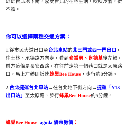
逛逛台北地下街，感受台北的在地生活，吹吹冷氣，挺
不賴。
你可以選擇兩種交通方案：
1.從市民大道出口至
台北車站
的
北三門或西一門出口
，
往士林、承德路方向走，看到
麥當勞、肯德基
後左轉，
前方這條是長安西路，在往前走第一個巷口就是太原路
口，馬上左轉即抵達
蜂巢Bee House
，步行約8分鐘。
2.
台北捷運台北車站
→往台北地下街方向→
捷運「Y13
出口站」
至太原路，步行
蜂巢Bee House
約5分鐘。
蜂巢Bee House
agoda 優惠房價
：