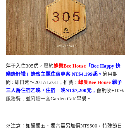
萍子入住305房，屬於
蜂巢
Bee House
「
Bee Happy
快
樂蜂好禮」蜂蜜主題住宿專案
NT$4,199
起。
適用期
間
:
即日起～
2017/12/31，推薦：
蜂巢Bee House
親子
三人房住宿乙晚
，住宿一晚
NT$7,200元，
會酌收+10%
服務費，並附贈一套
Garden Café
早餐。
※注意：如遇週五、週六需另加價
NT$500
，特殊節日