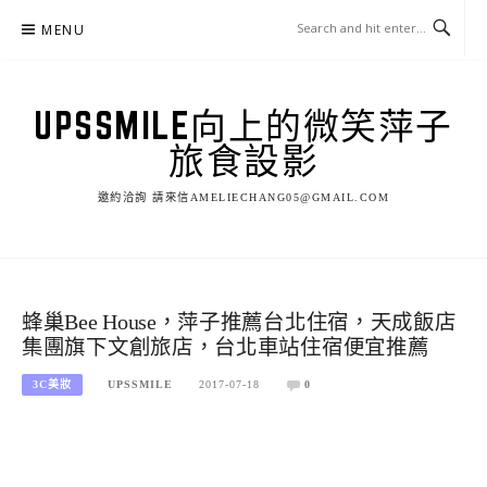
Skip
MENU
to
content
UPSSMILE向上的微笑萍子
旅食設影
邀約洽詢 請來信AMELIECHANG05@GMAIL.COM
蜂巢Bee House，萍子推薦台北住宿，天成飯店
集團旗下文創旅店，台北車站住宿便宜推薦
3C美妝
UPSSMILE
2017-07-18
0