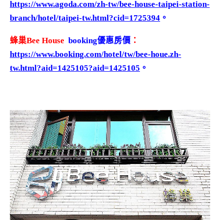
https://www.agoda.com/zh-tw/bee-house-taipei-station-
branch/hotel/taipei-tw.html?cid=1725394
。
蜂巢Bee House
booking優惠房價
：
https://www.booking.com/hotel/tw/bee-houe.zh-
tw.html?aid=1425105?aid=1425105
。