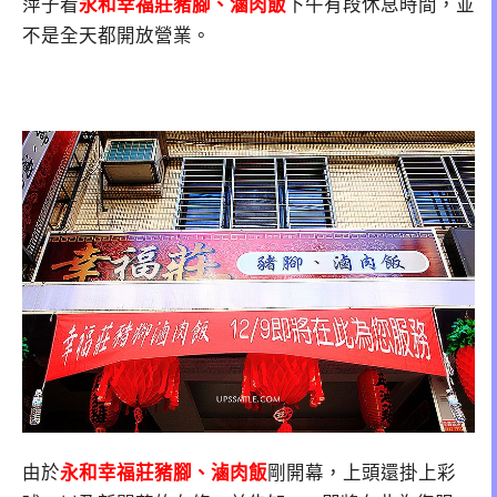
萍子看
永和幸福莊豬腳、滷肉飯
下午有段休息時間，並
不是全天都開放營業。
由於
永和幸福莊豬腳、滷肉飯
剛開幕，上頭還掛上彩