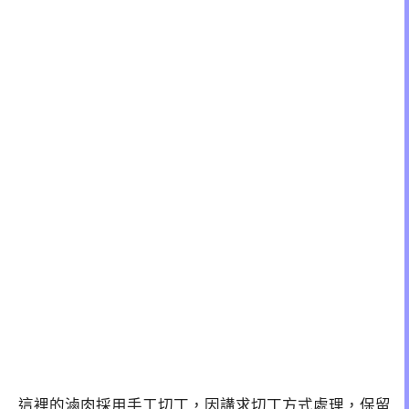
這裡的滷肉採用手工切丁，因講求切丁方式處理，保留