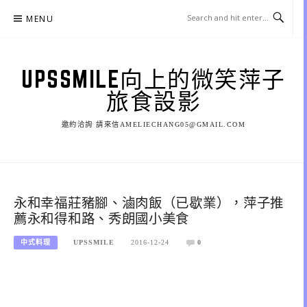
Skip
MENU
to
content
UPSSMILE向上的微笑萍子
旅食設影
邀約洽詢 請來信AMELIECHANG05@GMAIL.COM
永和幸福莊豬腳、滷肉飯（已歇業），萍子推
薦永和得和路、秀朗國小美食
中式料理
UPSSMILE
2016-12-24
0