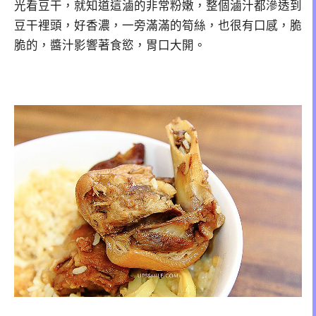
光看豆干，就知道這滷的非常粉嫩，整個滷汁都滲透到
豆干裡頭，好香濃，一旁滿滿的筍絲，也很有口感，脆
脆的，醬汁影響著食慾，胃口大開。