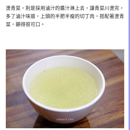
燙青菜，則是採用滷汁的醬汁淋上去，讓青菜川燙完，
多了滷汁味道，上頭的半肥半瘦的切丁肉，搭配著燙青
菜，顯得很可口。