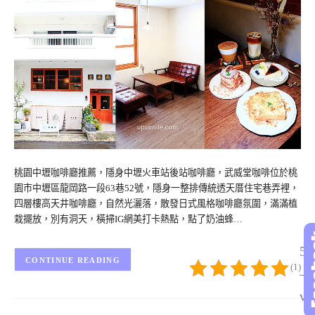
桃園中壢咖啡廳推薦，隱身中壢火車站後站咖啡廳，武威堂咖啡位於桃
園市中壢區龍岡路一段63巷52號，隱身一整排傳統透天厝住宅巷弄裡，
四層樓高天井咖啡廳，自然光灑落，散發日式風格咖啡廳氛圍，滿滿植
栽擺放，別有洞天，橫掃IG網美打卡熱點，點了奶油蜂…
5/
CONTINUE READING
(1)
– 
vo