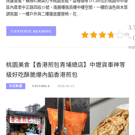
院露營風，橫掃IG網美打卡桃園景點，益棧咖啡 iJ Cafe位於桃園市中壢
區內厝里中正路四段35號，兩層樓挑高樓中樓空間，一樓奶油色與木質
調氛圍，一樓戶外與二樓擺放露營椅，花…
3.
CONTINUE READING
(3)
– 
vo
桃園美食【香港煎包青埔總店】中壢貨車神等
級好吃酥脆爆內餡香港煎包
中式料理
UPSSMILE
2026-05-23