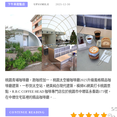
下午茶甜點店
UPSSMILE
2025-12-30
桃園青埔咖啡廳，跑咖控加一，桃園太空艙咖啡廳2025升級風格精品咖
啡廳建築，一秒到太空站，絕美純白現代建築，橫掃IG網美打卡桃園景
點，R.B.C COFFEE HEAD 咖啡專門店位於桃園市中壢區永春路173號，
在中壢住宅區裡的精品咖啡廳，…
5/
CONTINUE READING
(2)