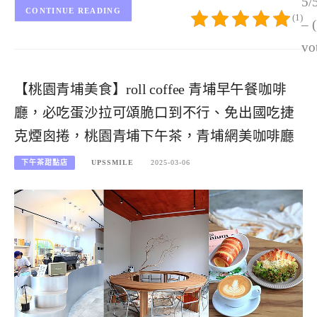
5/
CONTINUE READING
(1)
– 
vo
【桃園青埔美食】roll coffee 青埔早午餐咖啡
廳，必吃蛋沙拉可頌脆口到不行、免出國吃捷
克煙囪捲，桃園青埔下午茶，青埔網美咖啡廳
下午茶甜點店
UPSSMILE
2025-03-06