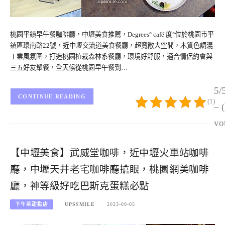
桃園平鎮早午餐咖啡廳，中壢美食推薦，Degrees° café 度°位於桃園市平
鎮區環南路22號，近中壢交流道美食餐廳，超寬敞大空間，木質色調混
工業風氛圍，打造桃園植栽森林系餐廳，環境好舒服，適合情侶約會與
三五好友聚餐，全天候從桃園早午餐到…
5/
CONTINUE READING
(1)
– 
vo
【中壢美食】武威堂咖啡，近中壢火車站咖啡
廳，中壢天井老宅咖啡廳搶眼，桃園網美咖啡
廳，神等級好吃巴斯克蛋糕必點
下午茶甜點店
UPSSMILE
2023-09-05