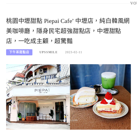
vo
桃園中壢甜點 Piepai Cafe’ 中壢店，純白韓風網
美咖啡廳，隱身民宅超強甜點店，中壢甜點
店，一吃成主顧，超驚豔
下午茶甜點店
UPSSMILE
2023-02-11