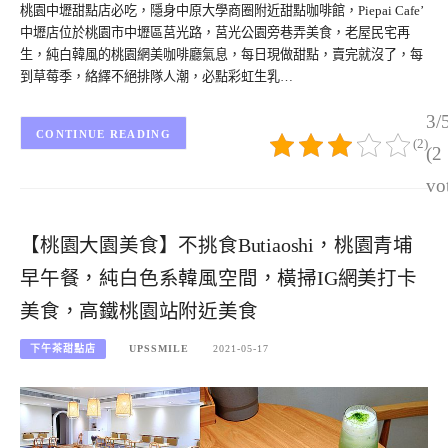
桃園中壢甜點店必吃，隱身中原大學商圈附近甜點咖啡館，Piepai Cafe’
中壢店位於桃園市中壢區莒光路，莒光公園旁巷弄美食，老屋民宅再
生，純白韓風的桃園網美咖啡廳氣息，每日現做甜點，賣完就沒了，每
到草莓季，絡繹不絕排隊人潮，必點彩虹生乳…
3/
CONTINUE READING
(2)
(2
vo
【桃園大園美食】不挑食Butiaoshi，桃園青埔
早午餐，純白色系韓風空間，橫掃IG網美打卡
美食，高鐵桃園站附近美食
下午茶甜點店
UPSSMILE
2021-05-17