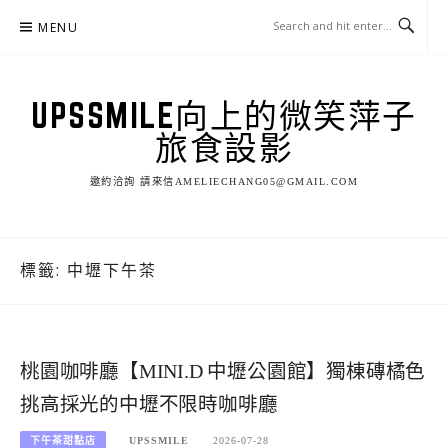
Skip
MENU
to
content
UPSSMILE向上的微笑萍子
旅食設影
邀約洽詢 請來信AMELIECHANG05@GMAIL.COM
標籤:
中壢下午茶
桃園咖啡廳【MINI.D 中壢公園館】獨棟磚橘色
挑高採光的中壢不限時咖啡廳
下午茶甜點店
UPSSMILE
2026-07-28