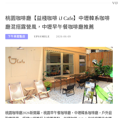
vo
桃園咖啡廳【益棧咖啡 iJ Cafe】中壢韓系咖啡
廳混搭露營風，中壢早午餐咖啡廳推薦
下午茶甜點店
UPSSMILE
2026-06-09
桃園咖啡廳2026新開幕，桃園早午餐咖啡廳，中壢韓系咖啡廳，戶外庭