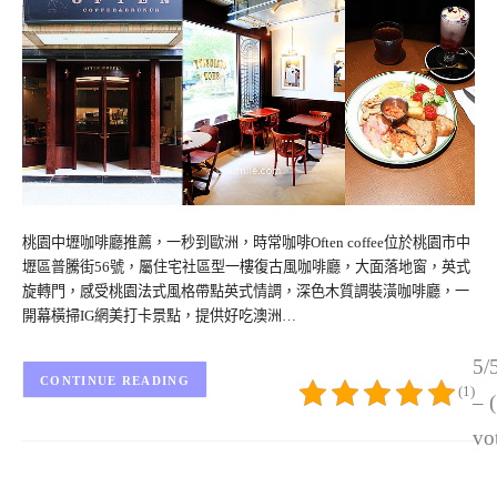
桃園中壢咖啡廳推薦，一秒到歐洲，時常咖啡Often coffee位於桃園市中
壢區普騰街56號，屬住宅社區型一樓復古風咖啡廳，大面落地窗，英式
旋轉門，感受桃園法式風格帶點英式情調，深色木質調裝潢咖啡廳，一
開幕橫掃IG網美打卡景點，提供好吃澳洲…
5/
CONTINUE READING
(1)
– 
vo