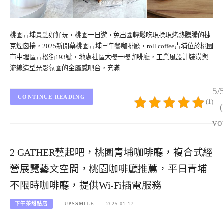
桃園青埔景點好好玩，桃園一日遊，免出國輕鬆吃現揉現烤熱騰騰的捷
克煙囪捲，2025新開幕桃園青埔早午餐咖啡廳，roll coffee青埔位於桃園
市中壢區青松街193號，地處社區大樓一樓咖啡廳，工業風設計裝潢與
流線造型光影氛圍的金屬感吧台，充滿…
5/
CONTINUE READING
(1)
– 
vo
2 GATHER藝起吧，桃園青埔咖啡廳，複合式經
營展覽藝文空間，桃園咖啡廳推薦，平日青埔
不限時咖啡廳，提供Wi-Fi插電服務
下午茶甜點店
UPSSMILE
2025-01-17