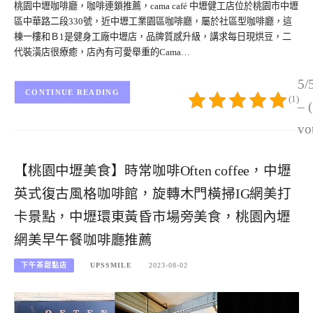
桃園中壢咖啡廳，咖啡連鎖推薦，cama café 中壢健工店位於桃園市中壢
區中華路二段330號，近中壢工業園區咖啡廳，屬於社區型咖啡廳，這
棟一樓和Ｂ1是健身工廠中壢店，品牌質感升級，講求每日現烘豆，二
代裝潢店很療癒，店內有可愛舉重的Cama…
5/
CONTINUE READING
(1)
– 
vo
【桃園中壢美食】時常咖啡Often coffee，中壢
英式復古風格咖啡館，旋轉木門橫掃IG網美打
卡景點，中壢環東黃昏市場旁美食，桃園內壢
網美早午餐咖啡廳推薦
下午茶甜點店
UPSSMILE
2023-08-02