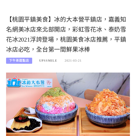
【桃園平鎮美食】冰的大本營平鎮店，嘉義知
名網美冰店來北部開店，彩虹雪花冰、泰奶雪
花冰2021浮誇登場，桃園美食冰店推薦，平鎮
冰店必吃，全台第一間鮮果冰棒
下午茶甜點店
UPSSMILE
2021-03-21