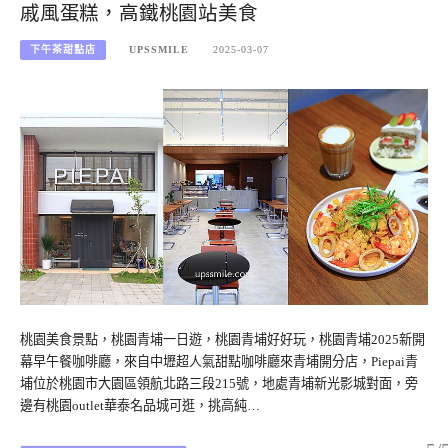
戚風蛋糕，高鐵桃園站美食
下午茶甜點店
UPSSMILE
2025-03-07
桃園美食景點，桃園青埔一日遊，桃園青埔好好玩，桃園青埔2025新開
幕早午餐咖啡廳，來自中壢超人氣甜點咖啡廳來青埔開分店，Piepai青
埔位於桃園市大園區領航北路三段215號，地處青埔新光影城對面，旁
邊有桃園outlet華泰名品城可逛，挑高純…