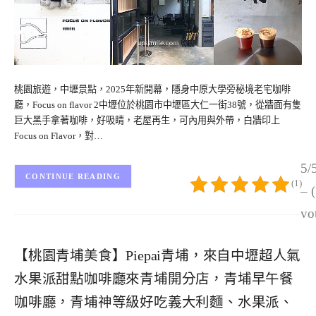
桃園旅遊，中壢景點，2025年新開幕，隱身中原大學旁秘境老宅咖啡
廳，Focus on flavor 2中壢位於桃園市中壢區大仁一街38號，從牆面有隻
巨大黑手拿著咖啡，好吸睛，老屋再生，可內用與外帶，白牆印上
Focus on Flavor，對…
5/
CONTINUE READING
(1)
– 
vo
【桃園青埔美食】Piepai青埔，來自中壢超人氣
水果派甜點咖啡廳來青埔開分店，青埔早午餐
咖啡廳，青埔神等級好吃義大利麵、水果派、