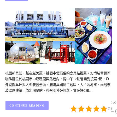
桃園新景點，越夜越美麗，桃園中壢情侶約會景點推薦，幻境裝置藝術
咖啡廳位於桃園市中壢區龍興路巷內，從中午12點營業到凌晨2點，戶
外寬闊草坪與大型裝置藝術，滿滿異國風主題區，大片落地窗，兩層樓
玻璃屋建築，偽出國景點，秒飛國外好輕鬆，實在好CHI…
5/
CONTINUE READING
(1)
– 