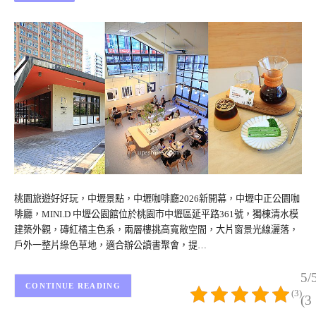
桃園旅遊好好玩，中壢景點，中壢咖啡廳2026新開幕，中壢中正公園咖
啡廳，MINI.D 中壢公園館位於桃園市中壢區延平路361號，獨棟清水模
建築外觀，磚紅橘主色系，兩層樓挑高寬敞空間，大片窗景光線灑落，
戶外一整片綠色草地，適合辦公讀書聚會，提…
5/
CONTINUE READING
(3)
(3