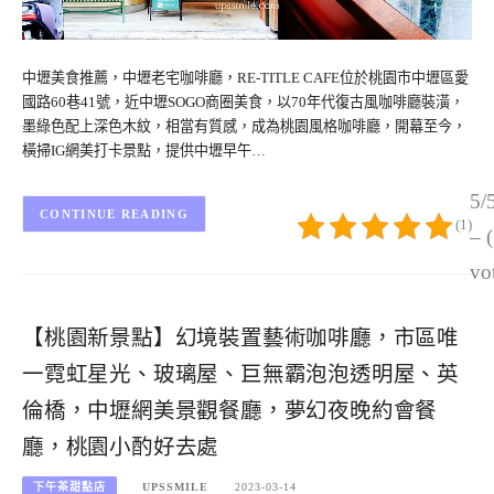
中壢美食推薦，中壢老宅咖啡廳，RE-TITLE CAFE位於桃園市中壢區愛
國路60巷41號，近中壢SOGO商圈美食，以70年代復古風咖啡廳裝潢，
墨綠色配上深色木紋，相當有質感，成為桃園風格咖啡廳，開幕至今，
橫掃IG網美打卡景點，提供中壢早午…
5/
CONTINUE READING
(1)
– 
vo
【桃園新景點】幻境裝置藝術咖啡廳，市區唯
一霓虹星光、玻璃屋、巨無霸泡泡透明屋、英
倫橋，中壢網美景觀餐廳，夢幻夜晚約會餐
廳，桃園小酌好去處
下午茶甜點店
UPSSMILE
2023-03-14