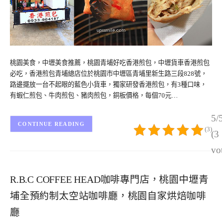
桃園美食，中壢美食推薦，桃園青埔好吃香港煎包，中壢貨車香港煎包
必吃，香港煎包青埔總店位於桃園市中壢區青埔里新生路三段828號，
路邊擺放一台不起眼的藍色小貨車，獨家研發香港煎包，有3種口味，
有蝦仁煎包、牛肉煎包、豬肉煎包，銅板價格，每個70元…
5/
CONTINUE READING
(3)
(3
vo
R.B.C COFFEE HEAD咖啡專門店，桃園中壢青
埔全預約制太空站咖啡廳，桃園自家烘焙咖啡
廳