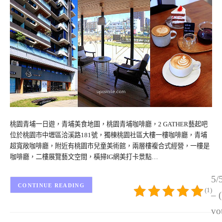
桃園青埔一日遊，青埔美食地圖，桃園青埔咖啡廳，2 GATHER藝起吧
位於桃園市中壢區洽溪路181號，獨棟桃園社區大樓一樓咖啡廳，青埔
超寬敞咖啡廳，附近有桃園市兒童美術館，兩層樓複合式經營，一樓是
咖啡廳，二樓展覽藝文空間，橫掃IG網美打卡景點…
5/
CONTINUE READING
(1)
– 
vo