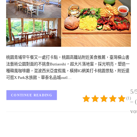
桃園青埔早午餐又一處打卡點，桃園高鐵站附近美食推薦，臺灣橫山書
法藝術公園對面的不挑食Butiaoshi，超大片落地窗，採光明亮，塑造一
種韓風咖啡廳，混波西米亞度假風，橫掃IG網美打卡桃園景點，附近還
可逛X Park水族館、華泰名品城outl…
5/
CONTINUE READING
(1)
– 
vo