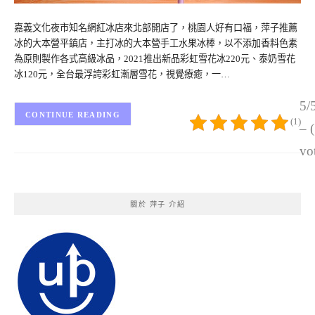
嘉義文化夜市知名網紅冰店來北部開店了，桃園人好有口福，萍子推薦
冰的大本營平鎮店，主打冰的大本營手工水果冰棒，以不添加香料色素
為原則製作各式高級冰品，2021推出新品彩虹雪花冰220元、泰奶雪花
冰120元，全台最浮誇彩虹漸層雪花，視覺療癒，一…
5/
CONTINUE READING
(1)
– 
vo
關於 萍子 介紹