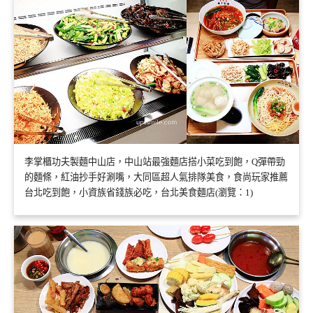
李掌櫃功夫製麵中山店，中山站最強麵店搭小菜吃到飽，Q彈帶勁
的麵條，紅油抄手好涮嘴，大同區超人氣排隊美食，食尚玩家推薦
台北吃到飽，小資族省錢族必吃，台北美食麵店(瀏覽：1)