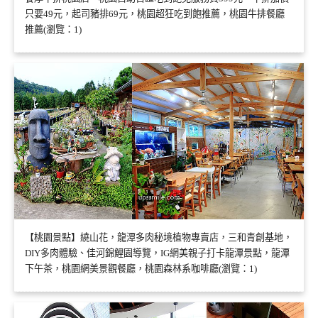
只要49元，起司豬排69元，桃園超狂吃到飽推薦，桃園牛排餐廳
推薦(瀏覽：1)
【桃園景點】繞山花，龍潭多肉秘境植物專賣店，三和青創基地，
DIY多肉體驗、佳河錦鯉園導覽，IG網美親子打卡龍潭景點，龍潭
下午茶，桃園網美景觀餐廳，桃園森林系咖啡廳(瀏覽：1)