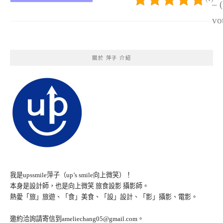
– 
vo
關於 萍子 介紹
我是upssmile萍子（up’s smile向上微笑）！
本身是設計師，也是向上微笑 旅食設影 攝影師。
熱愛「旅」旅遊、「食」美食、「設」設計、「影」攝影、電影。
邀約洽詢請寄信到ameliechang05@gmail.com。