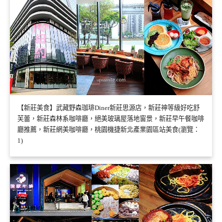
【新莊美食】武藏野森珈琲Diner新莊思源店，新莊神等級好吃舒
芙蕾，新莊森林系咖啡廳，絕美玻璃屋落地窗景，新莊早午餐咖啡
廳推薦，新莊網美咖啡廳，桃園機捷新北產業園區站美食(瀏覽：
1)