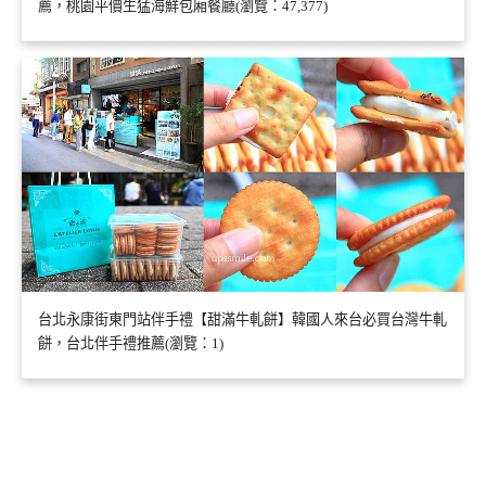
薦，桃園平價生猛海鮮包廂餐廳(瀏覽：47,377)
台北永康街東門站伴手禮【甜滿牛軋餅】韓國人來台必買台灣牛軋
餅，台北伴手禮推薦(瀏覽：1)