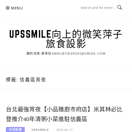
Skip
MENU
to
content
UPSSMILE向上的微笑萍子
旅食設影
邀約洽詢 請來信AMELIECHANG05@GMAIL.COM
標籤:
信義區宵夜
台北最強宵夜【小品雅廚市府店】米其林必比
登推介40年清粥小菜進駐信義區
中式料理
UPSSMILE
2026-05-17