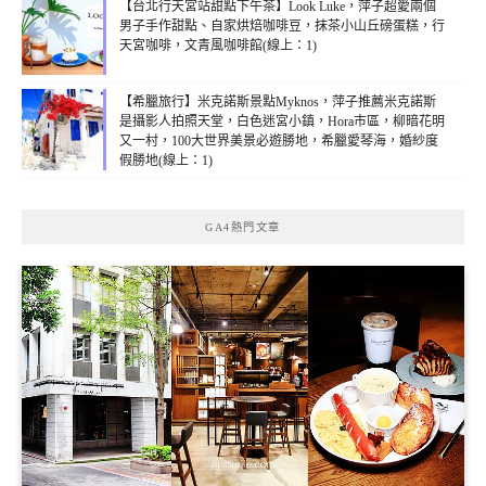
【台北行天宮站甜點下午茶】Look Luke，萍子超愛兩個
男子手作甜點、自家烘焙咖啡豆，抹茶小山丘磅蛋糕，行
天宮咖啡，文青風咖啡館(線上：1)
【希臘旅行】米克諾斯景點Myknos，萍子推薦米克諾斯
是攝影人拍照天堂，白色迷宮小鎮，Hora市區，柳暗花明
又一村，100大世界美景必遊勝地，希臘愛琴海，婚紗度
假勝地(線上：1)
GA4熱門文章