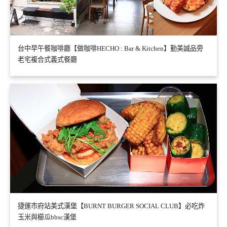
台中早午餐咖啡廳【做咖啡HECHO : Bar & Kitchen】勤美誠品旁
老宅複合式義式餐廳
捷運市府站美式漢堡【BURNT BURGER SOCIAL CLUB】必吃炸
玉米與櫛瓜bbsc漢堡