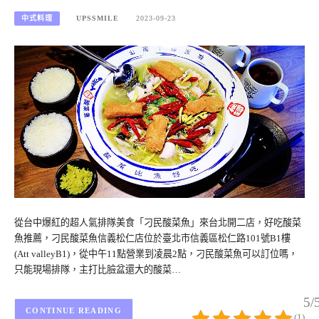
中式料理
UPSSMILE
2023-09-23
從台中爆紅的超人氣排隊美食「刁民酸菜魚」來台北開二店，好吃酸菜
魚推薦，刁民酸菜魚信義松仁店位於臺北市信義區松仁路101號B1樓
(Att valleyB1)，從中午11點營業到凌晨2點，刁民酸菜魚可以訂位嗎，
只能現場排隊，主打比臉盆還大的酸菜…
5/
CONTINUE READING
(1)