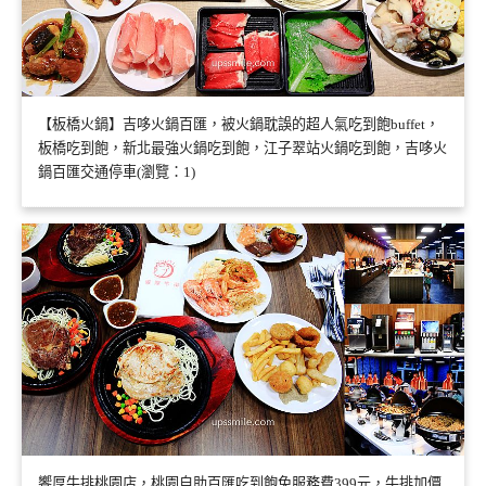
【板橋火鍋】吉哆火鍋百匯，被火鍋耽誤的超人氣吃到飽buffet，
板橋吃到飽，新北最強火鍋吃到飽，江子翠站火鍋吃到飽，吉哆火
鍋百匯交通停車(瀏覽：1)
饗厚牛排桃園店，桃園自助百匯吃到飽免服務費399元，牛排加價