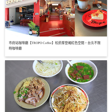
市府站咖啡廳【TROPO Coffee】松菸摩登褐紅色空間，台北不限
時咖啡廳