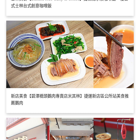
式士林台式創意咖哩飯
新店美食【碧潭橋頭鵝肉專賣店米其林】捷運新店區公所站美食推
薦鵝肉