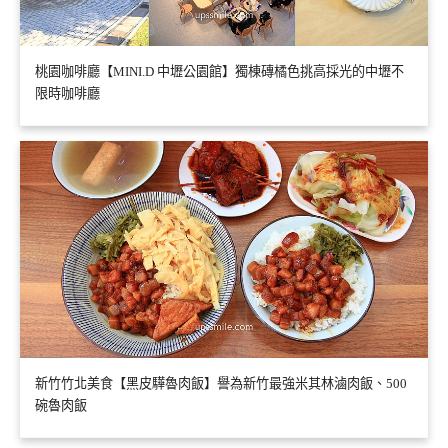
桃園咖啡廳【MINI.D 中壢公園館】獨棟磚橘色挑高採光的中壢不
限時咖啡廳
新竹竹北美食【黑皮驊魯肉飯】譽為新竹最強米其林滷肉飯、500
碗魯肉飯