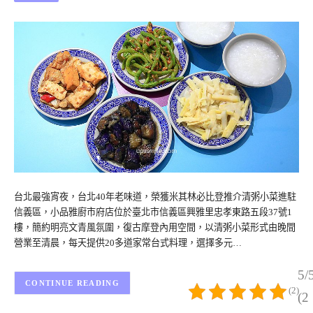
台北最強宵夜，台北40年老味道，榮獲米其林必比登推介清粥小菜進駐
信義區，小品雅廚市府店位於臺北市信義區興雅里忠孝東路五段37號1
樓，簡約明亮文青風氛圍，復古摩登內用空間，以清粥小菜形式由晚間
營業至清晨，每天提供20多道家常台式料理，選擇多元…
5/
CONTINUE READING
(2)
(2