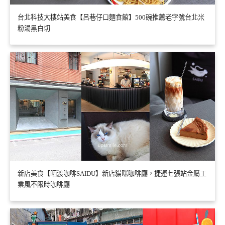
台北科技大樓站美食【呂巷仔口麵食館】500碗推薦老字號台北米
粉湯黑白切
新店美食【晒渡咖啡SAIDU】新店貓咪咖啡廳，捷運七張站金屬工
業風不限時咖啡廳