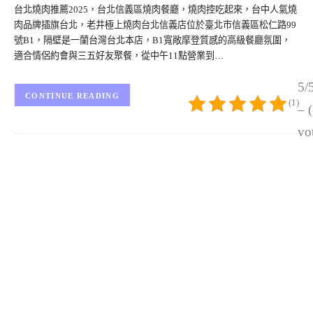
台北燒肉推薦2025，台北信義區燒肉餐廳，燒肉控吃起來，台中人氣燒
肉品牌插旗台北，老井極上燒肉台北信義店位於臺北市信義區松仁路99
號B1，隔壁是一蘭台灣台北本店，B1寬敞摩登質感的高級餐廳氛圍，
適合情侶約會與三五好友聚餐，從中午11點營業到…
5/
CONTINUE READING
(1)
– 
vo