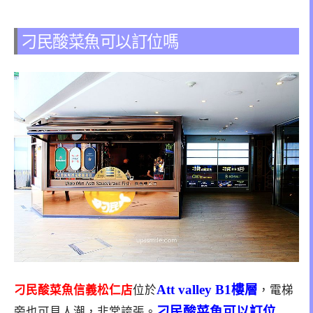
刁民酸菜魚可以訂位嗎
Att valley B1樓層
刁民酸菜魚信義松仁店
位於
，電梯
刁
民酸菜魚可以訂位
旁也可見人潮，非常誇張。