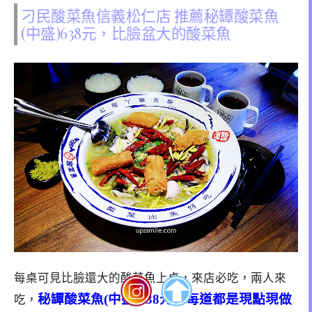
刁民酸菜魚信義松仁店 推薦秘罈酸菜魚
(中盛)638元，比臉盆大的酸菜魚
每桌可見比臉還大的酸菜魚上桌，來店必吃，兩人來
秘罈酸菜魚(中盛)638元，每道都是現點現做
吃，