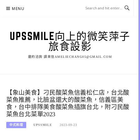
Skip
MENU
to
content
UPSSMILE向上的微笑萍子
旅食設影
邀約洽詢 請來信AMELIECHANG05@GMAIL.COM
【象山美食】刁民酸菜魚信義松仁店，台北酸
菜魚推薦，比臉盆還大的酸菜魚，信義區美
食，台中排隊美食酸菜魚插旗台北，附刁民酸
菜魚台北菜單2023
中式料理
UPSSMILE
2023-09-23