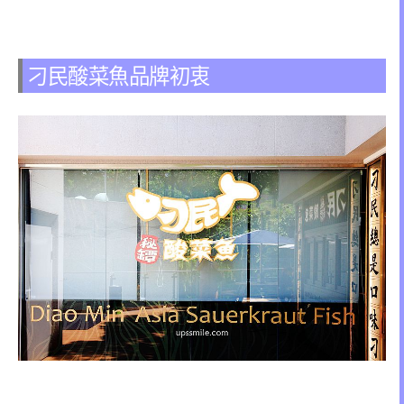
刁民酸菜魚品牌初衷