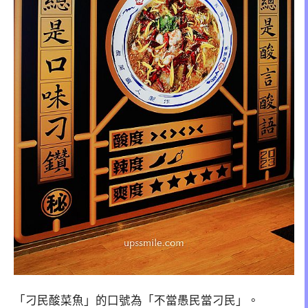
「刁民酸菜魚」的口號為「不當愚民當刁民」。