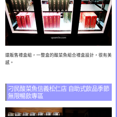
還販售禮盒組，一整盒的酸菜魚組合禮盒設計，很有美
感。
刁民酸菜魚信義松仁店 自助式飲品季節
無限暢飲專區