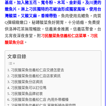
基底，加入豬五花、寬冬粉、木耳、金針菇，及川燙的
嫩魚片，淋上刁民獨特的花椒油形成獨家風味，使用台
灣酸菜，又酸又麻，香辣帶勁
，魚肉使用烏鱧魚，肉質
Q彈細緻嫩口，秘罈酸菜魚好開胃，十分過癮，免費提
供洛神花茶無限暢飲，信義美食推薦，信義區聚會，台
北宵夜深夜食堂，附
刁民酸菜魚信義松仁店菜單、刁民
。
酸菜魚分店
文章目錄
刁民酸菜魚信義松仁店交通怎麼去
刁民酸菜魚信義松仁店店家資訊
刁民酸菜魚分店資訊
刁民酸菜魚可以訂位嗎
刁民酸菜魚品牌初衷
刁民酸菜魚信義松仁店 內用外帶櫃檯
刁民酸菜魚信義松仁店 寬敞新穎內用空間