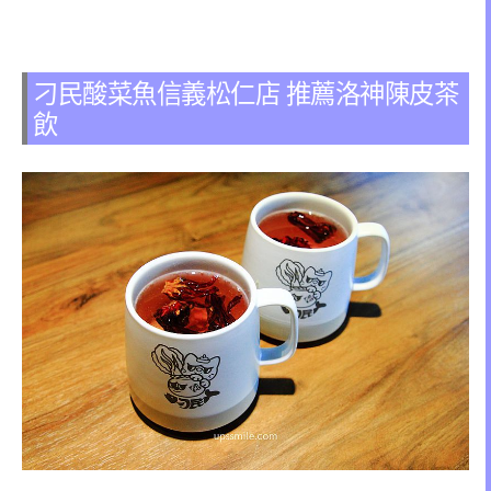
刁民酸菜魚信義松仁店 推薦洛神陳皮茶
飲