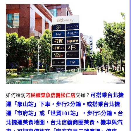
可搭乘台北捷
如何造訪
刁民酸菜魚信義松仁店
交通？
運「象山站」下車，步行2分鐘。或搭乘台北捷
運「市府站」或「世貿101站」，步行5分鐘。台
北捷運美食地圖，台北信義商圈美食。機車與汽