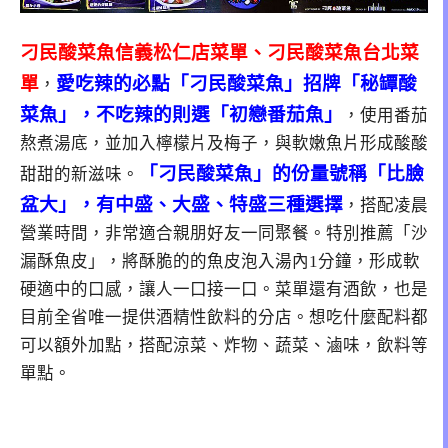
刁民酸菜魚信義松仁店菜單、刁民酸菜魚台北菜
單
愛吃辣的必點「刁民酸菜魚」招牌「秘罈酸
，
菜魚」
，不吃辣的則選「初戀番茄魚」
，使用番茄
熬煮湯底，並加入檸檬片及梅子，與軟嫩魚片形成酸酸
「刁民酸菜魚」的份量號稱「比臉
甜甜的新滋味。
盆大」，有中盛、大盛、特盛三種選擇
，搭配凌晨
營業時間，非常適合親朋好友一同聚餐。特別推薦「沙
漏酥魚皮」，將酥脆的的魚皮泡入湯內1分鐘，形成軟
硬適中的口感，讓人一口接一口。菜單還有酒飲，也是
目前全省唯一提供酒精性飲料的分店。想吃什麼配料都
可以額外加點，搭配涼菜、炸物、蔬菜、滷味，飲料等
單點。