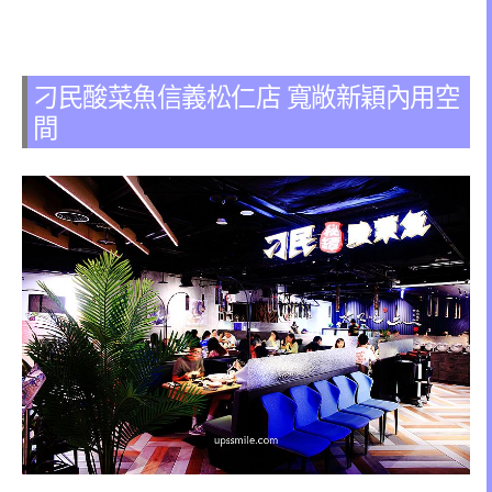
刁民酸菜魚信義松仁店 寬敞新穎內用空
間