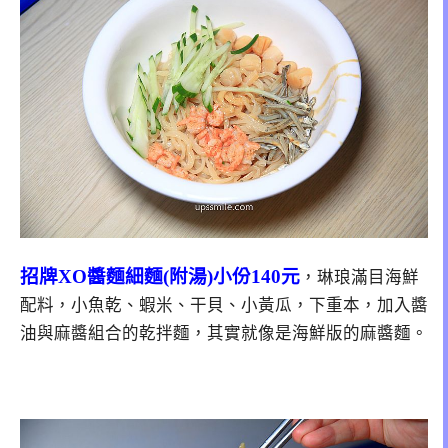
招牌XO醬麵細麵(附湯)小份140元
，琳琅滿目海鮮
配料，小魚乾、蝦米、干貝、小黃瓜，下重本，加入醬
油與麻醬組合的乾拌麵，其實就像是海鮮版的麻醬麵。