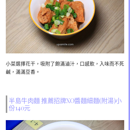
小菜選擇花干，吸附了飽滿滷汁，口感軟，入味而不死
鹹，滿滿豆香。
半島牛肉麵 推薦招牌XO醬麵細麵(附湯)小
份140元