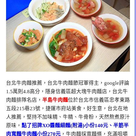
台北牛肉麵推薦，台北牛肉麵節冠軍得主，google評論
1.5萬則4.8高分，隱身信義區超大塊牛肉麵店，台北牛
肉麵排隊名店，
半島牛肉麵
位於台北市信義區忠孝東路
五段215巷23號，捷運市府站美食，好生意，台北在地
人推薦，堅持不加味精、牛精、牛骨粉，天然熬煮原汁
原味，
點了招牌XO醬麵細麵(附湯)小份140元、半筋半
肉寬麵牛肉麵小份270元
，牛肉麵採寬麵條，充滿咀嚼