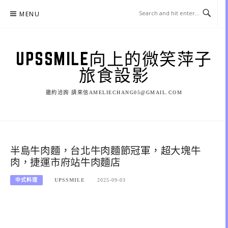
Skip
MENU
to
content
UPSSMILE向上的微笑萍子
旅食設影
邀約洽詢 請來信AMELIECHANG05@GMAIL.COM
半島牛肉麵，台北牛肉麵節冠軍，超大塊牛
肉，捷運市府站牛肉麵店
中式料理
UPSSMILE
2025-09-03