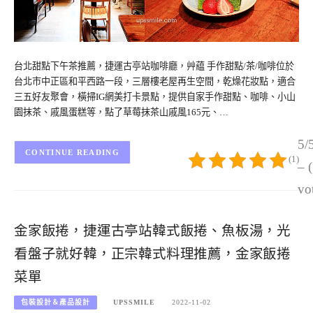
台北甜點下午茶推薦，捷運古亭站咖啡廳，艸藴 手作甜點/茶/咖啡位於
台北市中正區和平西路一段，三層樓老屋再生空間，乾燥花妝點，適合
三五好友聚會，橫掃IG網美打卡景點，提供自家手作甜點、咖啡、小山
園抹茶、戚風蛋糕等，點了草莓抹茶山戚風165元、…
5/
CONTINUE READING
(1)
– 
vo
金家飯捲，捷運古亭站韓式飯捲、魚板湯，光
看盤子就好韓，正宗韓式料理推薦，金家飯捲
菜單
包裝設計＆產品設計
UPSSMILE
2022-11-02