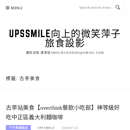
Skip
MENU
to
content
UPSSMILE向上的微笑萍子
旅食設影
邀約洽詢 請來信AMELIECHANG05@GMAIL.COM
標籤:
古亭美食
古亭站美食【overthink餐飲小吃部】神等級好
吃中正區義大利麵咖啡
下午茶甜點店
UPSSMILE
2026-07-22