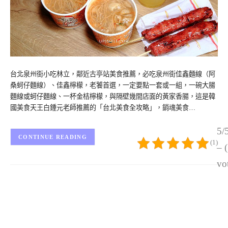
台北泉州街小吃林立，鄰近古亭站美食推薦，必吃泉州街佳鑫麵線（阿
桑蚵仔麵線）、佳鑫檸檬，老饕首選，一定要點一套或一組，一碗大腸
麵線或蚵仔麵線、一杯金桔檸檬，與隔壁幾間店面的黃家香腸，這是韓
國美食天王白鍾元老師推薦的「台北美食全攻略」，銷魂美食…
5/
CONTINUE READING
(1)
– 
vo