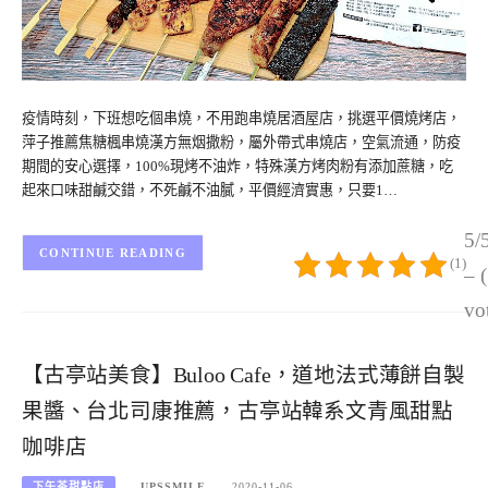
疫情時刻，下班想吃個串燒，不用跑串燒居酒屋店，挑選平價燒烤店，
萍子推薦焦糖楓串燒漢方無烟撒粉，屬外帶式串燒店，空氣流通，防疫
期間的安心選擇，100%現烤不油炸，特殊漢方烤肉粉有添加蔗糖，吃
起來口味甜鹹交錯，不死鹹不油膩，平價經濟實惠，只要1…
5/
CONTINUE READING
(1)
– 
vo
【古亭站美食】Buloo Cafe，道地法式薄餅自製
果醬、台北司康推薦，古亭站韓系文青風甜點
咖啡店
下午茶甜點店
UPSSMILE
2020-11-06