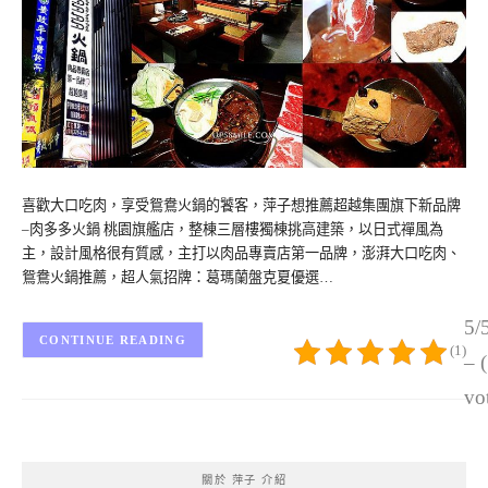
喜歡大口吃肉，享受鴛鴦火鍋的饕客，萍子想推薦超越集團旗下新品牌
–肉多多火鍋 桃園旗艦店，整棟三層樓獨棟挑高建築，以日式禪風為
主，設計風格很有質感，主打以肉品專賣店第一品牌，澎湃大口吃肉、
鴛鴦火鍋推薦，超人氣招牌：葛瑪蘭盤克夏優選…
5/
CONTINUE READING
(1)
– 
vo
關於 萍子 介紹