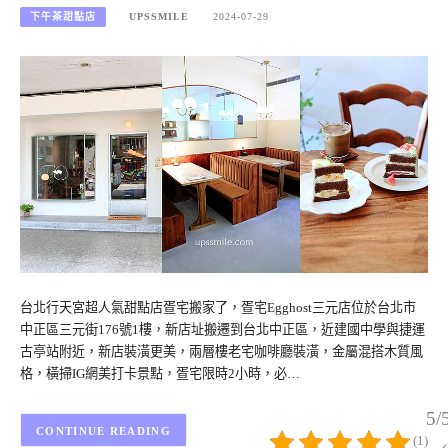
下午茶甜點店
UPSSMILE
2024-07-29
台北行天宮超人氣甜點店疍宅搬家了，疍宅Egghost三元店位於台北市
中正區三元街176號1樓，新店址搬遷到台北中正區，近建國中學與捷運
古亭站附近，新店裝潢更美，兩層樓老宅咖啡廳裝潢，金屬混搭木質風
格，橫掃IG網美打卡景點，疍宅限時2小時，必…
5/
CONTINUE READING
(1)