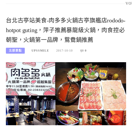
vo
台北古亭站美食-肉多多火鍋古亭旗艦店rododo-
hotpot guting，萍子推薦暴龍級火鍋，肉食控必
朝聖，火鍋第一品牌，鴛鴦鍋推薦
北部景點
UPSSMILE
2017-10-10
0