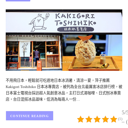
不用飛日本，輕鬆就可吃道地日本冰消暑，清涼一夏，萍子推薦
Kakigori Toshihiko 日本冰專賣店，被列為全台北最厲害冰店排行榜，被
日本富士電視台採訪超人氣創意冰品，主打日式湯咖哩、日式刨冰專賣
店，台日混搭冰品滋味，低消為每兩人一份…
5/
CONTINUE READING
(1)
– 