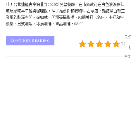
哇！台北捷運古亭站巷弄2020新開幕餐廳，在市區就可在白色浪漫夢幻
玻璃屋吃早午餐與咖哩飯，萍子推薦你和我和牛-古亭店，雜誌潔白輕工
業風的裝潢空間，宛如就一間漂亮攝影棚，IG網美打卡名店，主打和牛
漢堡、日式咖哩、冰滴咖啡、單品咖啡，08:00…
5/
CONTINUE READING
(1)
– 
vo