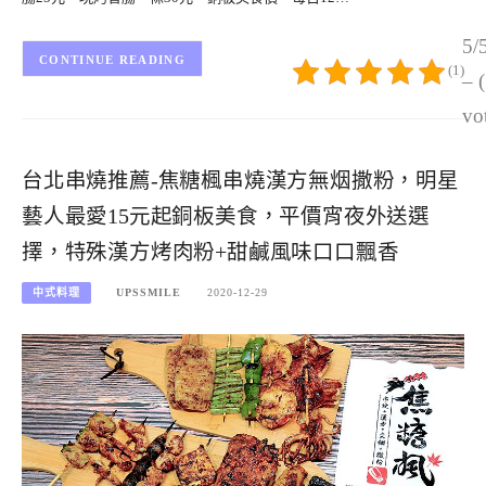
5/
CONTINUE READING
(1)
– 
vo
台北串燒推薦-焦糖楓串燒漢方無烟撒粉，明星
藝人最愛15元起銅板美食，平價宵夜外送選
擇，特殊漢方烤肉粉+甜鹹風味口口飄香
中式料理
UPSSMILE
2020-12-29