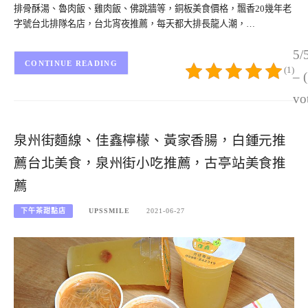
排骨酥湯、魯肉飯、雞肉飯、佛跳牆等，銅板美食價格，飄香20幾年老
字號台北排隊名店，台北宵夜推薦，每天都大排長龍人潮，…
5/
CONTINUE READING
(1)
– 
vo
泉州街麵線、佳鑫檸檬、黃家香腸，白鍾元推
薦台北美食，泉州街小吃推薦，古亭站美食推
薦
下午茶甜點店
UPSSMILE
2021-06-27