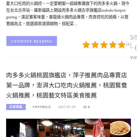
愛大口吃肉的火鍋控，一定要朝聖～超越集團旗下的肉多多火鍋，現今
在台北古亭站、羅斯福路上開設肉多多火鍋古亭旗艦店rododo-hotpot
guting，滿足饕客味蕾，暴龍級火鍋肉品專賣，肉食控吃的過癮，以鴛
鴦鍋為主，挑選兩款湯頭鍋物，搭配菜…
5/
CONTINUE READING
(1)
– 
vo
肉多多火鍋桃園旗艦店，萍子推薦肉品專賣店
第一品牌，澎湃大口吃肉火鍋推薦，桃園鴛鴦
火鍋推薦，桃園藝文特區美食推薦
北部景點
UPSSMILE
2017-07-19
0