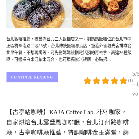
台北飯糰推薦，被譽為台北三大飯糰店之一，劉媽媽飯糰位於台北市中
正區杭州南路二段88號，台北傳統飯糰專賣店，擄獲外國觀光客排隊台
北早午餐，不想現場等，可先劉媽媽飯糰電話預約再去拿，高達26種飯
糰，可選擇白米混紫米混合，也可單獨紫米飯糰，必點招…
5/
CONTINUE READING
(1)
– 
vo
【古亭站咖啡】KAJA Coffee Lab. 가자 咖家，
自家烘焙台北露營風咖啡廳，台北汀州路咖啡
廳，古亭咖啡廳推薦，特調咖啡金玉滿堂，蘑