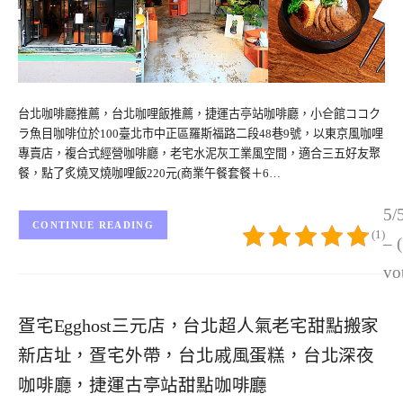
台北咖啡廳推薦，台北咖哩飯推薦，捷運古亭站咖啡廳，小仺館ココク
ラ魚目咖啡位於100臺北市中正區羅斯福路二段48巷9號，以東京風咖哩
專賣店，複合式經營咖啡廳，老宅水泥灰工業風空間，適合三五好友聚
餐，點了炙燒叉燒咖哩飯220元(商業午餐套餐＋6…
5/
CONTINUE READING
(1)
– 
vo
疍宅Egghost三元店，台北超人氣老宅甜點搬家
新店址，疍宅外帶，台北戚風蛋糕，台北深夜
咖啡廳，捷運古亭站甜點咖啡廳