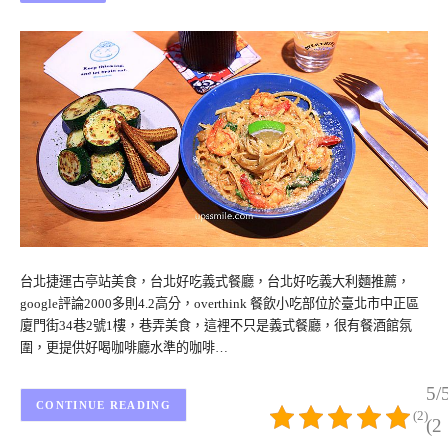
台北捷運古亭站美食，台北好吃義式餐廳，台北好吃義大利麵推薦，
google評論2000多則4.2高分，overthink 餐飲小吃部位於臺北市中正區
廈門街34巷2號1樓，巷弄美食，這裡不只是義式餐廳，很有餐酒館氛
圍，更提供好喝咖啡廳水準的咖啡…
5/
CONTINUE READING
(2)
(2