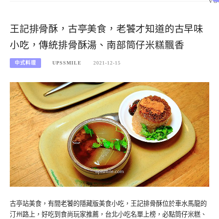
王記排骨酥，古亭美食，老饕才知道的古早味
小吃，傳統排骨酥湯、南部筒仔米糕飄香
中式料理
UPSSMILE
2021-12-15
古亭站美食，有間老饕的隱藏版美食小吃，王記排骨酥位於車水馬龍的
汀州路上，好吃到食尚玩家推薦，台北小吃名單上榜，必點筒仔米糕、