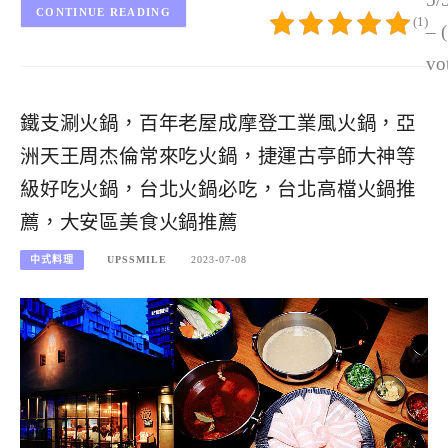
CONTINUE READING
(1)
– 
vo
鐵支涮火鍋，百年老屋成摩登工業風火鍋，亞
洲天王周杰倫常來吃火鍋，捷運古亭師大神等
級好吃火鍋，台北火鍋必吃，台北高檔火鍋推
薦，大安區美食火鍋推薦
中式料理
UPSSMILE
2023-07-08