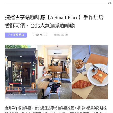
vo
捷運古亭站咖啡廳【A Small Place】手作烘焙
香酥可頌，台北人氣澳系咖啡廳
下午茶甜點店
UPSSMILE
2026-05-29
台北早午餐咖啡廳，台北捷運古亭站咖啡廳推薦，橫掃IG網美與咖啡控