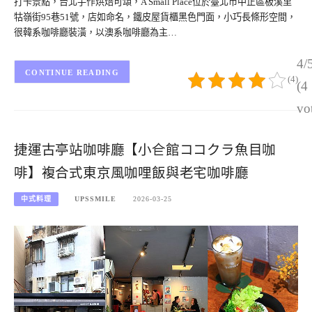
打卡景點，台北手作烘焙可頌，A Small Place位於臺北市中正區板溪里
牯嶺街95巷51號，店如命名，鐵皮屋貨櫃黑色門面，小巧長條形空間，
很韓系咖啡廳裝潢，以澳系咖啡廳為主…
4/
CONTINUE READING
(4)
(4
vo
捷運古亭站咖啡廳【小仺館ココクラ魚目咖
啡】複合式東京風咖哩飯與老宅咖啡廳
中式料理
UPSSMILE
2026-03-25