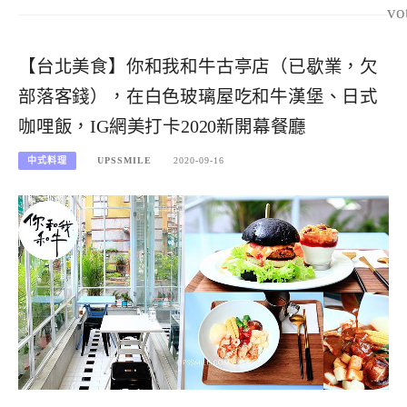
vo
【台北美食】你和我和牛古亭店（已歇業，欠
部落客錢），在白色玻璃屋吃和牛漢堡、日式
咖哩飯，IG網美打卡2020新開幕餐廳
中式料理
UPSSMILE
2020-09-16