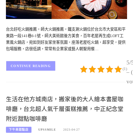
台北好吃火鍋推薦，師大火鍋推薦，鐵支涮火鍋位於台北市大安區和平
東路一段141巷6-1號，師大美術館後方美食，百年老屋再生成LOFT工
業風火鍋店，宛如到好友家坐客氛圍，座落老屋吃火鍋，超享受，提供
包場服務，店很低調，常常有企業家或藝人朝聖用餐…
5/
CONTINUE READING
(1)
– 
vo
生活在他方城南店，搬家後的大人繪本書屋咖
啡廳，台北超人氣千層蛋糕推薦，中正紀念堂
附近甜點咖啡廳
下午茶甜點店
UPSSMILE
2023-04-27