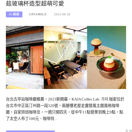
菇玻璃杯造型超萌可愛
3C美妝
UPSSMILE
2023-08-28
台北古亭站咖啡廳推薦，2023新開幕，KAJA Coffee Lab. 가자 咖家位於
台北市中正區汀州路一段320號，兩層樓老屋走露營風主題風格咖啡
廳，自家烘焙咖啡豆，一週只開四天，從中午11點營業到晚上9點，點
了太空人布丁100元、咖啡特…
5/