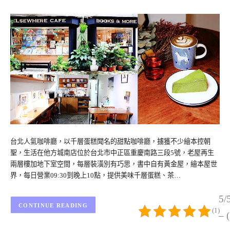
台北人氣咖啡廳，以千層蛋糕聞名的甜點咖啡廳，擄獲不少繪本控朝
聖，生活在他方城南店位於台北市中正區重慶南路三段5號，老屋再生
兩層樓加地下室空間，每層裝潢別有巧思，書中自有黃金屋，繪本屋世
界，每日營業09:30到晚上10點，提供美味千層蛋糕、茶…
5/
CONTINUE READING
(1)
– 