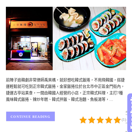
前陣子追韓劇非常律師禹英禑，就好想吃韓式飯捲，不用飛韓國，搭捷
運輕鬆就可吃到正宗韓式飯捲，金家飯捲位於台北市中正區金門街內，
捷運古亭站美食，一間由韓國人經營的小店，正宗韓式料理，主打7種
風味韓式飯捲、辣炒年糕、韓式拌飯、韓式泡麵、魚板湯等，…
5/
CONTINUE READING
(1)
– 
vo