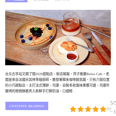
台北古亭站又開了間2020甜點店，新店報報，萍子推薦Buloo Cafe，老
闆是來自法國米其林等級廚師，散發著韓系咖啡館氛圍，只有六個位置
的小巧甜點店，主打法式薄餅、司康，自製多款風味果醬可選，司康外
層烤的微微酥脆夾入新鮮手打鮮奶油，口感輕…
5/
CONTINUE READING
(1)
– 