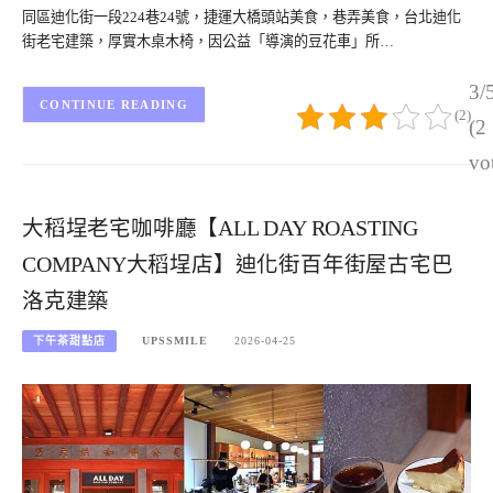
同區迪化街一段224巷24號，捷運大橋頭站美食，巷弄美食，台北迪化
街老宅建築，厚實木桌木椅，因公益「導演的豆花車」所…
3/
CONTINUE READING
(2)
(2
vo
大稻埕老宅咖啡廳【ALL DAY ROASTING
COMPANY大稻埕店】迪化街百年街屋古宅巴
洛克建築
下午茶甜點店
UPSSMILE
2026-04-25