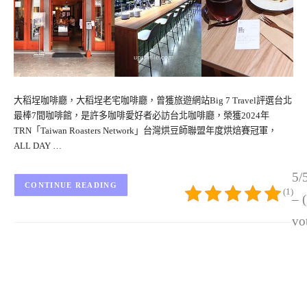
大稻埕咖啡廳，大稻埕老宅咖啡廳，曾獲旅遊網站Big 7 Travel評選台北
最棒7間咖啡館，是許多咖啡愛好者必訪台北咖啡廳，榮獲2024年
TRN「Taiwan Roasters Network」台灣烘豆師聯盟年度烘焙賽冠軍，
ALL DAY …
5/
CONTINUE READING
(1)
– 
vo