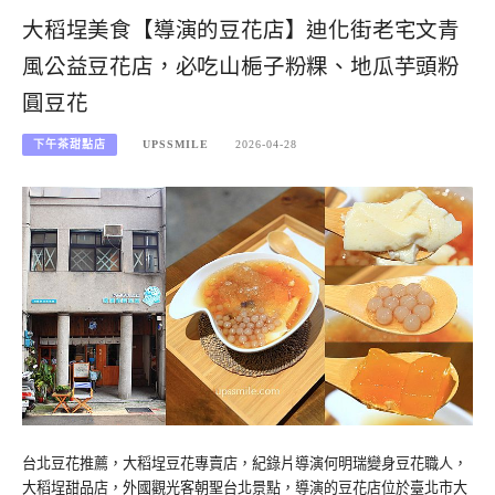
大稻埕美食【導演的豆花店】迪化街老宅文青
風公益豆花店，必吃山梔子粉粿、地瓜芋頭粉
圓豆花
下午茶甜點店
UPSSMILE
2026-04-28
台北豆花推薦，大稻埕豆花專賣店，紀錄片導演何明瑞變身豆花職人，
大稻埕甜品店，外國觀光客朝聖台北景點，導演的豆花店位於臺北市大