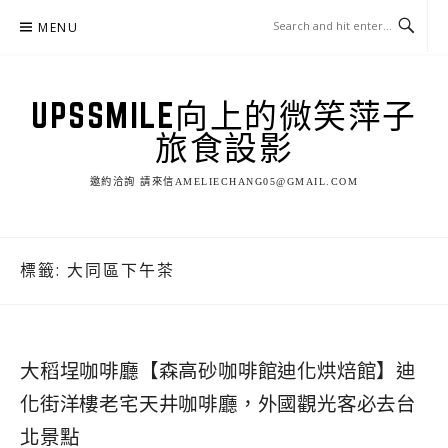
Skip
MENU
to
content
UPSSMILE向上的微笑萍子
旅食設影
邀約洽詢 請來信AMELIECHANG05@GMAIL.COM
標籤:
大同區下午茶
大稻埕咖啡廳【森高砂咖啡館迪化烘焙館】迪
化街洋樓老宅天井咖啡廳，外國觀光客必去台
北景點