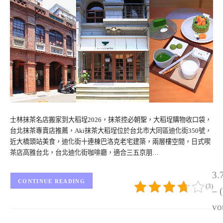
士林抹茶名店搬家到大稻埕2026，抹茶控必朝聖，大稻埕購物收口袋，
台北抹茶專賣店推薦，Aki抹茶大稻埕位於台北市大同區迪化街350號，
近大橋頭站美食，迪化街十連棟巴洛克老宅建築，兩層樓空間，日式喫
茶店高雅台北，台北迪化街咖啡廳，適合三五京朋…
3.
CONTINUE READING
(3)
– 
vo