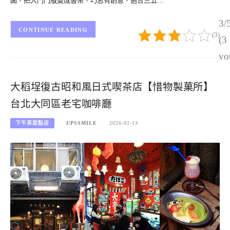
圍，把大門門版變成書架，巧思有創意，適合三五…
3/
CONTINUE READING
(3)
(3
vo
大稻埕復古昭和風日式喫茶店【惜物製菓所】
台北大同區老宅咖啡廳
下午茶甜點店
UPSSMILE
2026-02-13