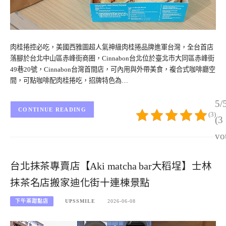
肉桂捲控必吃，美國西雅圖超人氣神級肉桂捲品牌進軍台灣，全台首店
落腳於台北中山區赤峰街商圈，Cinnabon台北位於臺北市大同區赤峰街
49巷20號，Cinnabon台灣首間店，可內用與外帶美食，複合式咖啡廳空
間，可點咖啡配肉桂捲吃，招牌特色為…
5/
CONTINUE READING
(3)
(3
vo
台北抹茶專賣店【Aki matcha bar大稻埕】士林
抹茶名店搬家迪化街十連棟景點
下午茶甜點店
UPSSMILE
2026-06-08