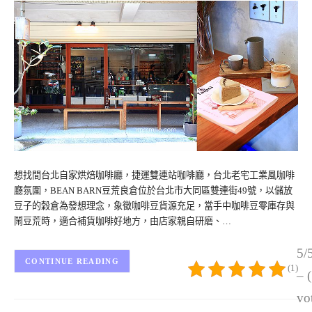
想找間台北自家烘焙咖啡廳，捷運雙連站咖啡廳，台北老宅工業風咖啡
廳氛圍，BEAN BARN豆荒良倉位於台北市大同區雙連街49號，以儲放
豆子的穀倉為發想理念，象徵咖啡豆貨源充足，當手中咖啡豆零庫存與
鬧豆荒時，適合補貨咖啡好地方，由店家親自研磨、…
5/
CONTINUE READING
(1)
– 
vo