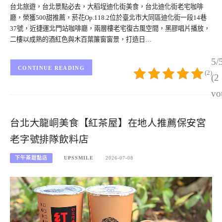
台北旅遊，台北景點必去，大稻埕迪化街美食，台北迪化街老宅咖啡
廳，榮獲500甜推薦，菸花Op.118.2位於臺北市大同區迪化街一段14巷
37號，近捷運北門站咖啡廳，兩層樓老宅復古風空間，黑膠唱片播放，
二樓以成熟的酒紅色與木百葉簾窗窗景，打造日…
5/
CONTINUE READING
(2)
(2
vo
台北大龍峒美食【紅茶屋】在地人推薦保安宮
老字號排隊飲料店
下午茶甜點店
UPSSMILE
2026-07-08