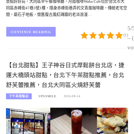
景點好好玩，大同區早午餐咖啡廳，月霞咖啡Waha Cafe位於台北市大
同區赤峰街47巷3號1樓，隱身赤峰街巷弄的文青風咖啡廳，傳統老宅空
間，磨石子地板，懷舊復古風紅磚牆的老派浪漫…
5/
CONTINUE READING
(1)
– 
vo
【台北甜點】王子神谷日式厚鬆餅台北店，捷
運大橋頭站甜點，台北下午茶甜點推薦，台北
舒芙蕾推薦，台北大同區火燒舒芙蕾
下午茶甜點店
UPSSMILE
2024-09-14