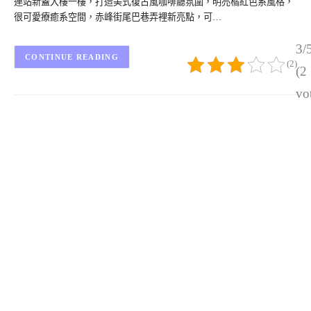
連站新蓋大樓一樓，打造美式復古風咖啡廳氛圍，明亮橘紅色系風格，
很可愛療癒系空間，赤峰街尾巴巷弄裡新亮點，可…
3/
CONTINUE READING
(2)
(2
vo