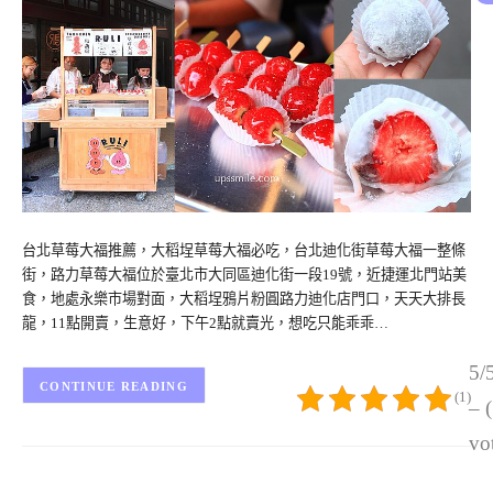
台北草莓大福推薦，大稻埕草莓大福必吃，台北迪化街草莓大福一整條
街，路力草莓大福位於臺北市大同區迪化街一段19號，近捷運北門站美
食，地處永樂市場對面，大稻埕鴉片粉圓路力迪化店門口，天天大排長
龍，11點開賣，生意好，下午2點就賣光，想吃只能乖乖…
5/
CONTINUE READING
(1)
– 
vo