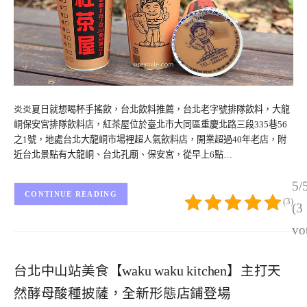
炎炎夏日就想喝杯手搖飲，台北飲料推薦，台北老字號排隊飲料，大龍
峒保安宮排隊飲料店，紅茶屋位於臺北市大同區重慶北路三段335巷56
之1號，地處台北大龍峒市場裡超人氣飲料店，開業超過40年老店，附
近台北景點有大龍峒、台北孔廟、保安宮，從早上6點…
5/
CONTINUE READING
(3)
(3
vo
台北中山站美食【waku waku kitchen】主打天
然酵母酸種披薩，全新形態店鋪登場