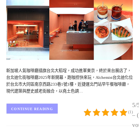
新加坡人氣咖啡廳插旗台北大稻埕，成功進軍東京，終於來台展店了，
台北迪化街咖啡廳2025年新開幕，跑咖控快來玩，Alchemist台北迪化位
於台北市大同區南京西路233巷1號1樓，近捷運北門站早午餐咖啡廳，
現代建築與歷史感老街融合，以堯土色調…
5/
CONTINUE READING
(1)
– 
vo