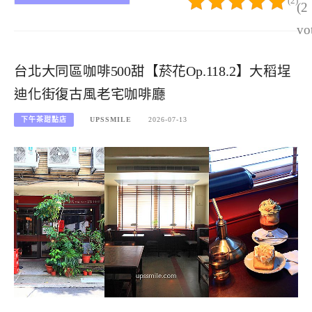
(2)
(2
vo
台北大同區咖啡500甜【菸花Op.118.2】大稻埕
迪化街復古風老宅咖啡廳
下午茶甜點店
UPSSMILE
2026-07-13