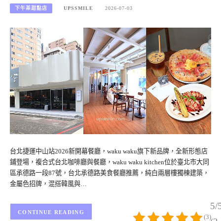
下午茶甜點店
UPSSMILE
2026-07-03
台北捷運中山站2026新開幕餐廳，waku waku旗下新品牌，全新形態店
鋪登場，複合式台北咖啡廳與餐廳，waku waku kitchen位於臺北市大同
區承德路一段87號，台北承德路美食餐廳推薦，純白兩層樓獨棟建築，
金屬色招牌，混搭韓風與…
5/
CONTINUE READING
(3)