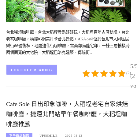
台北秘境咖啡廳，台北大稻埕景點好好玩，大稻埕百年古厝秘境，台北
老宅咖啡廳，橫掃IG網美打卡台北景點，AKA café位於台北市大同區民
樂街66號後棟，地處迪化街咖啡廳，富商郭烏隆宅邸，一棟三層樓橫跨
兩個面寬的大宅院，大稻埕巴洛克建築、傳統街…
5/
CONTINUE READING
(2)
(2
vo
Cafe Sole 日出印象咖啡，大稻埕老宅自家烘焙
咖啡廳，捷運北門站早午餐咖啡廳，大稻埕咖
啡廳推薦
下午茶甜點店
UPSSMILE
2025-08-12