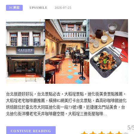
3C美妝
UPSSMILE
2026-07-25
台北旅遊好好玩，台北景點必去，大稻埕景點，迪化街美食景點推薦，
大稻埕老宅咖啡廳推薦，橫掃IG網美打卡台北景點，森高砂咖啡館迪化
烘焙館位於臺北市大同區迪化街一段73號1樓，近捷運北門站美食，台
北迪化街洋樓老宅天井咖啡廳空間，大稻埕三進街屋咖啡…
5/
CONTINUE READING