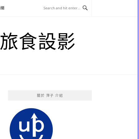
相關
子 旅食設影
關於 萍子 介紹