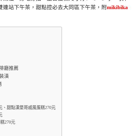
雙連站下午茶，甜點控必去大同區下午茶，附
mikibika
咖啡廳推薦
廳裝潢
務
70元、甜點漢堡哥戚風蛋糕270元
元
糕270元