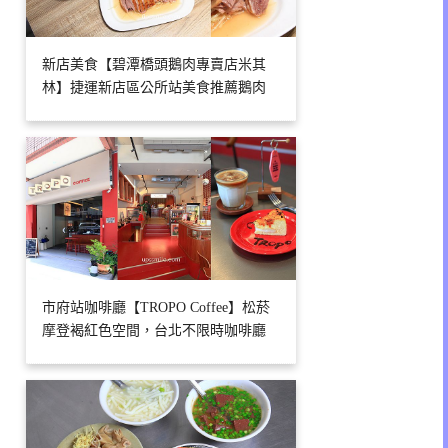
新店美食【碧潭橋頭鵝肉專賣店米其
林】捷運新店區公所站美食推薦鵝肉
市府站咖啡廳【TROPO Coffee】松菸
摩登褐紅色空間，台北不限時咖啡廳