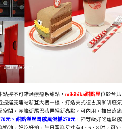
甜點控不可錯過療癒系甜點，
mikibika甜點屋
位於
台北
近捷運雙連站新蓋大樓一樓，打造美式復古風咖啡廳氛
系空間，赤峰街尾巴巷弄裡新亮點，可內用，推出療癒
70元、甜點漢堡哥戚風蛋糕270元
，神等級好吃蓬鬆戚
奶油，好吃好拍，生日蛋糕尺寸有4、6、8 吋，可外