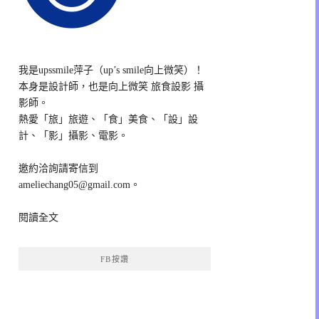
我是upssmile萍子（up’s smile向上微笑）！
本身是設計師，也是向上微笑 旅食設影 攝
影師。
熱愛「旅」旅遊、「食」美食、「設」設
計、「影」攝影、電影。
邀約洽詢請寄信到
ameliechang05@gmail.com。
閱讀全文
FB按讚