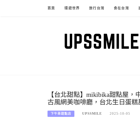
Skip
首頁
環遊世界
旅行台灣
食在台灣
to
content
UPSSM
【台北甜點】mikibika甜點
古風網美咖啡廳，台北生日蛋糕
UPSSMILE
2025-10-05
下午茶甜點店