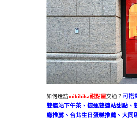
可搭
如何造訪
mikibika甜點屋
交通？
雙連站下午茶、捷運雙連站甜點、
廳推薦、台北生日蛋糕推薦、大同