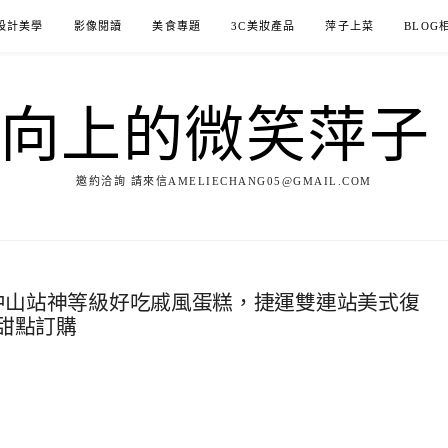
設計美學
影像閱讀
美食專題
3C美妝產品
萍子上菜
BLOG
ILE向上的微笑萍
邀約洽詢 請來信AMELIECHANG05@GMAIL.COM
屋，中山站神等級好吃戚風蛋糕，捷運雙連站美式復
甜點訂購