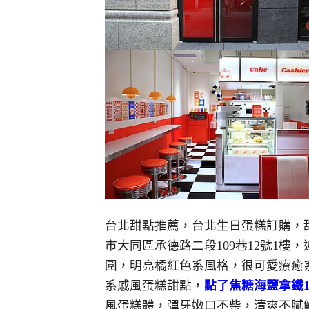
台北甜點推薦，台北生日蛋糕訂購，
市大同區承德路二段109巷12號1樓
，
圍，明亮橘紅色系風格，很可愛療癒
系戚風蛋糕甜點，
點了焦糖海鹽拿鐵1
風蛋糕體，彈牙嫩口不柴，清爽不膩鮮