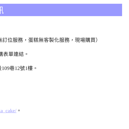
訊
ka 訂位無訂位服務，蛋糕無客製化服務，現場購買）
購表單連結。
109巷12號1樓
。
ka_cake/
。