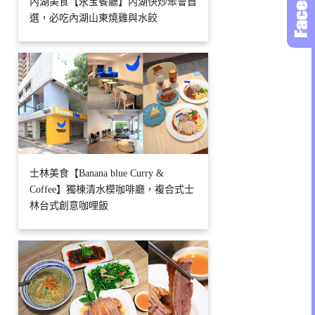
內湖美食【永宝餐廳】內湖快炒聚會首
選，必吃內湖山東燒雞與水餃
士林美食【Banana blue Curry &
Coffee】獨棟清水模咖啡廳，複合式士
林台式創意咖哩飯