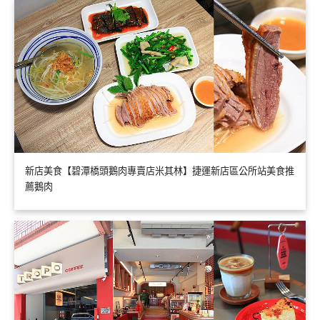
新店美食【碧潭橋頭鵝肉專賣店米其林】捷運新店區公所站美食推
薦鵝肉