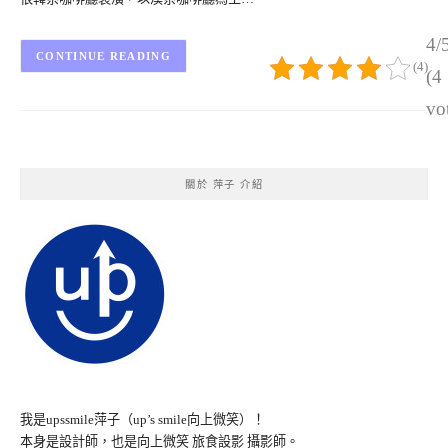
4/
CONTINUE READING
(4)
(4
vo
關於 萍子 介紹
我是upssmile萍子（up’s smile向上微笑）！
本身是設計師，也是向上微笑 旅食設影 攝影師。