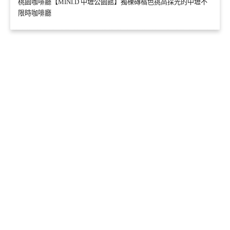
桃園咖啡廳【MINI.D 中壢公園館】獨棟磚橘色挑高採光的中壢不
限時咖啡廳