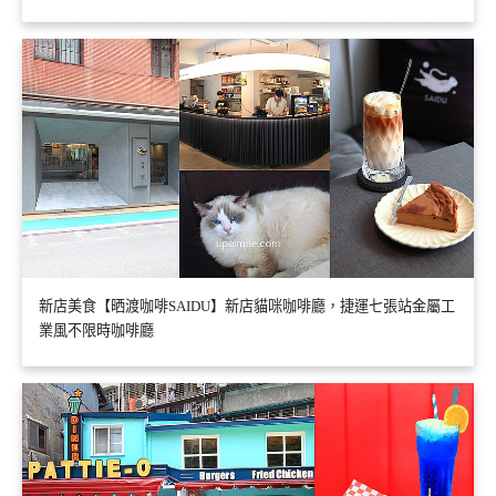
新店美食【晒渡咖啡SAIDU】新店貓咪咖啡廳，捷運七張站金屬工
業風不限時咖啡廳