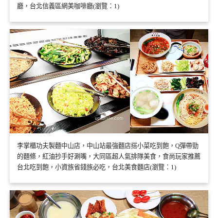
廳，台北信義區網美咖啡廳(瀏覽：1)
李掌櫃功夫製麵中山店，中山站最強麵店搭小菜吃到飽，Q彈帶勁
的麵條，紅油抄手好涮嘴，大同區超人氣排隊美食，食尚玩家推薦
台北吃到飽，小資族省錢族必吃，台北美食麵店(瀏覽：1)