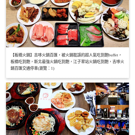
【板橋火鍋】吉哆火鍋百匯，被火鍋耽誤的超人氣吃到飽buffet，
板橋吃到飽，新北最強火鍋吃到飽，江子翠站火鍋吃到飽，吉哆火
鍋百匯交通停車(瀏覽：1)