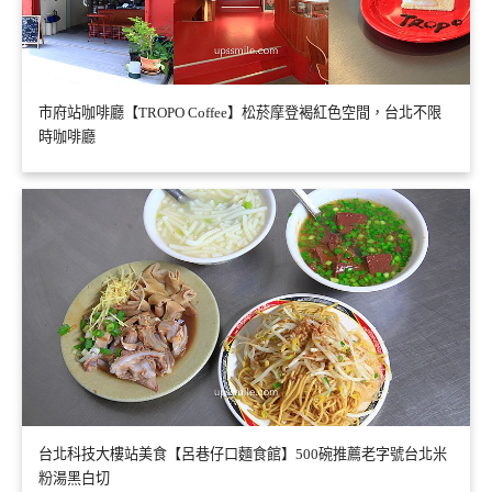
市府站咖啡廳【TROPO Coffee】松菸摩登褐紅色空間，台北不限
時咖啡廳
台北科技大樓站美食【呂巷仔口麵食館】500碗推薦老字號台北米
粉湯黑白切