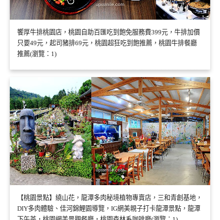
饗厚牛排桃園店，桃園自助百匯吃到飽免服務費399元，牛排加價
只要49元，起司豬排69元，桃園超狂吃到飽推薦，桃園牛排餐廳
推薦(瀏覽：1)
【桃園景點】繞山花，龍潭多肉秘境植物專賣店，三和青創基地，
DIY多肉體驗、佳河錦鯉園導覽，IG網美親子打卡龍潭景點，龍潭
下午茶，桃園網美景觀餐廳，桃園森林系咖啡廳(瀏覽：1)