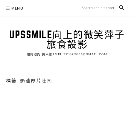
Skip
MENU
to
content
UPSSMILE向上的微笑萍子
旅食設影
邀約洽詢 請來信AMELIECHANG05@GMAIL.COM
標籤:
奶油厚片吐司