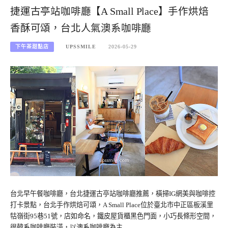
捷運古亭站咖啡廳【A Small Place】手作烘焙
香酥可頌，台北人氣澳系咖啡廳
下午茶甜點店
UPSSMILE
2026-05-29
台北早午餐咖啡廳，台北捷運古亭站咖啡廳推薦，橫掃IG網美與咖啡控
打卡景點，台北手作烘焙可頌，A Small Place位於臺北市中正區板溪里
牯嶺街95巷51號，店如命名，鐵皮屋貨櫃黑色門面，小巧長條形空間，
很韓系咖啡廳裝潢，以澳系咖啡廳為主…