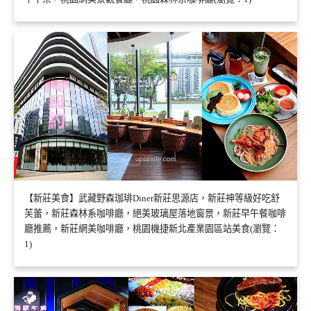
【新莊美食】武藏野森珈琲Diner新莊思源店，新莊神等級好吃舒
芙蕾，新莊森林系咖啡廳，絕美玻璃屋落地窗景，新莊早午餐咖啡
廳推薦，新莊網美咖啡廳，桃園機捷新北產業園區站美食(瀏覽：
1)