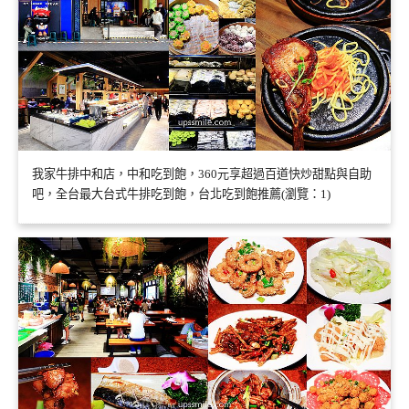
我家牛排中和店，中和吃到飽，360元享超過百道快炒甜點與自助
吧，全台最大台式牛排吃到飽，台北吃到飽推薦(瀏覽：1)