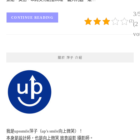
3/
CONTINUE READING
(2)
(2
vo
關於 萍子 介紹
我是upssmile萍子（up’s smile向上微笑）！
本身是設計師，也是向上微笑 旅食設影 攝影師。