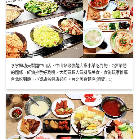
李掌櫃功夫製麵中山店，中山站最強麵店搭小菜吃到飽，Q彈帶勁
的麵條，紅油抄手好涮嘴，大同區超人氣排隊美食，食尚玩家推薦
台北吃到飽，小資族省錢族必吃，台北美食麵店(瀏覽：1)