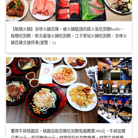
【板橋火鍋】吉哆火鍋百匯，被火鍋耽誤的超人氣吃到飽buffet，
板橋吃到飽，新北最強火鍋吃到飽，江子翠站火鍋吃到飽，吉哆火
鍋百匯交通停車(瀏覽：1)
饗厚牛排桃園店，桃園自助百匯吃到飽免服務費399元，牛排加價
只要49元，起司豬排69元，桃園超狂吃到飽推薦，桃園牛排餐廳