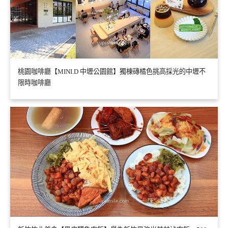
桃園咖啡廳【MINI.D 中壢公園館】獨棟磚橘色挑高採光的中壢不
限時咖啡廳