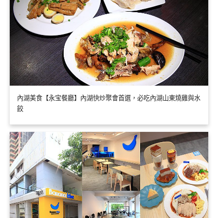
內湖美食【永宝餐廳】內湖快炒聚會首選，必吃內湖山東燒雞與水
餃