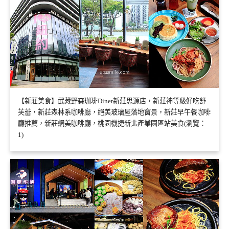
【新莊美食】武藏野森珈琲Diner新莊思源店，新莊神等級好吃舒
芙蕾，新莊森林系咖啡廳，絕美玻璃屋落地窗景，新莊早午餐咖啡
廳推薦，新莊網美咖啡廳，桃園機捷新北產業園區站美食(瀏覽：
1)