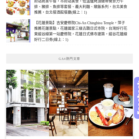
府站商業午餐，市府站美食，低溫爐烤頂級帶骨菲力牛
排、豬排、魚排等套餐、義大利麵、燉飯系列，台北美食
推薦，台北餐酒館餐廳(線上：1)
【花蓮景點】吉安慶修院Chi-An Chinghisu Temple，萍子
推薦花蓮景點，花蓮國家三級古蹟日式寺院，台灣好行花
東縱谷線第一站慶修院，花蓮日式佛寺建築，縱谷花蓮線
好行二日劵(線上：1)
GA4熱門文章