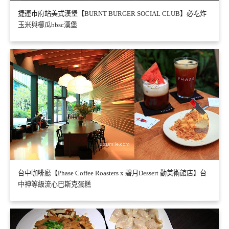
捷運市府站美式漢堡【BURNT BURGER SOCIAL CLUB】必吃炸
玉米與櫛瓜bbsc漢堡
台中咖啡廳【Phase Coffee Roasters x 碧月Dessert 勤美術館店】台
中神等級流心巴斯克蛋糕