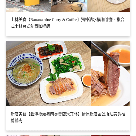
士林美食【Banana blue Curry & Coffee】獨棟清水模咖啡廳，複合
式士林台式創意咖哩飯
新店美食【碧潭橋頭鵝肉專賣店米其林】捷運新店區公所站美食推
薦鵝肉