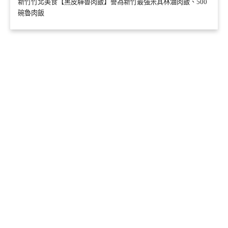
新竹竹北美食【黑皮驊魯肉飯】譽為新竹最強米其林滷肉飯、500
碗魯肉飯