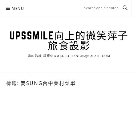
Skip
MENU
to
content
UPSSMILE向上的微笑萍子
旅食設影
邀約洽詢 請來信AMELIECHANG05@GMAIL.COM
標籤:
嵩SUNG台中美村菜單