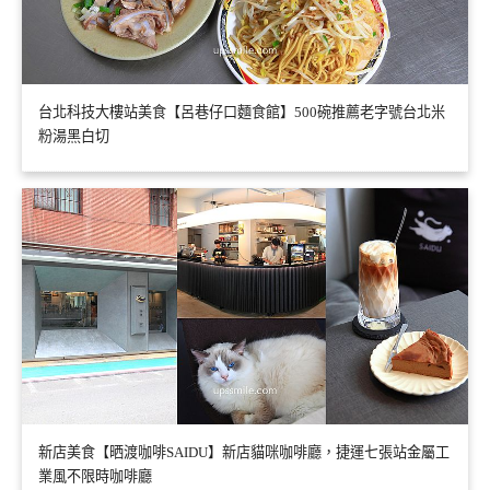
台北科技大樓站美食【呂巷仔口麵食館】500碗推薦老字號台北米
粉湯黑白切
新店美食【晒渡咖啡SAIDU】新店貓咪咖啡廳，捷運七張站金屬工
業風不限時咖啡廳