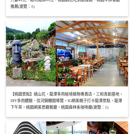
推薦(瀏覽：1)
【桃園景點】繞山花，龍潭多肉秘境植物專賣店，三和青創基地，
DIY多肉體驗、佳河錦鯉園導覽，IG網美親子打卡龍潭景點，龍潭
下午茶，桃園網美景觀餐廳，桃園森林系咖啡廳(瀏覽：1)