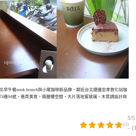
午餐nook brunch與小尾咖啡新品牌，鄰近台北捷運忠孝敦化站咖
路三段74巷94號，巷弄美食，兩層樓空間，大片落地窗玻璃，木質調設計與
5/5
(1)
– (