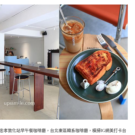
忠孝敦化站早午餐咖啡廳，台北東區韓系咖啡廳，橫掃IG網美打卡台