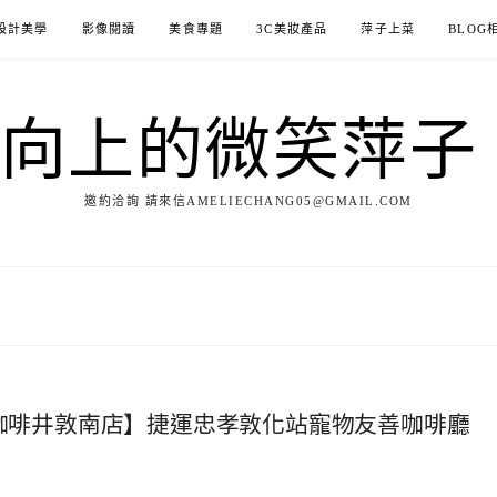
設計美學
影像閱讀
美食專題
3C美妝產品
萍子上菜
BLOG
ILE向上的微笑萍
邀約洽詢 請來信AMELIECHANG05@GMAIL.COM
E 咖啡井敦南店】捷運忠孝敦化站寵物友善咖啡廳