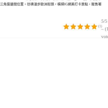
，三角窗邊間位置，彷彿漫步歐洲街頭，橫掃IG網美打卡景點，販售著
5/5
(1)
– (
vot