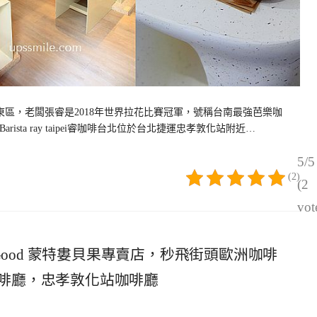
上插旗台北東區，老闆張睿是2018年世界拉花比賽冠軍，號稱台南最強芭樂咖
sta ray taipei睿咖啡台北位於台北捷運忠孝敦化站附近…
5/5
(2)
(2
vot
els Good 蒙特婁貝果專賣店，秒飛街頭歐洲咖啡
啡廳，忠孝敦化站咖啡廳