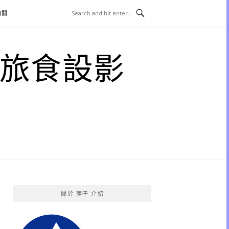
相關
子 旅食設影
關於 萍子 介紹