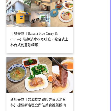
士林美食【Banana blue Curry &
Coffee】獨棟清水模咖啡廳，複合式士
林台式創意咖哩飯
新店美食【碧潭橋頭鵝肉專賣店米其
林】捷運新店區公所站美食推薦鵝肉