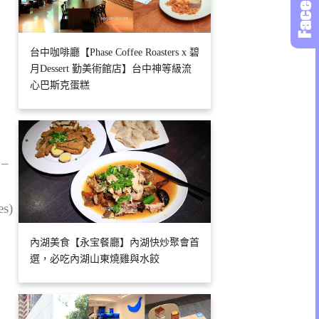
台中咖啡廳【Phase Coffee Roasters x 碧
月Dessert 勤美術館店】台中神等級流
心巴斯克蛋糕
 –
es)
內湖美食【永宝餐廳】內湖快炒聚會首
選，必吃內湖山東燒雞與水餃