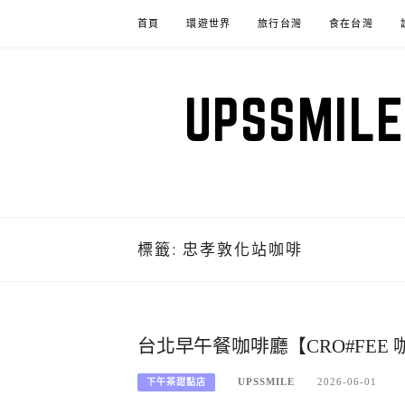
Skip
首頁
環遊世界
旅行台灣
食在台灣
to
content
UPSSM
標籤:
忠孝敦化站咖啡
台北早午餐咖啡廳【CRO#FE
UPSSMILE
2026-06-01
下午茶甜點店